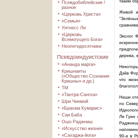
таким об
Псевдобиблейские /
разное
Живой и
«Церковь Христа»
"Зелёных
«Семья»
сравнива
Уитнесс Ли
«Церковь
Эколог Ф
Всемогущего Бога»
искренн
Неопятидесятники
предпочи
дерева, 
Псевдоиндуистские
«Ананда марга»
Некоторы
Кришнаиты
Дэйв Фор
(«Общество Сознания
что жиз
Кришны» и др.)
благопол
ТМ
«Тантра-Сангха»
Наши оте
Шри Чинмой
по Север
«Брахма Кумарис»
Идеологи
Саи Баба
Ле Гуин 
Ошо Раджниш
Раджнеш
«Искусство жизни»
напомина
«Сахаджа-йога»
90-е в Р