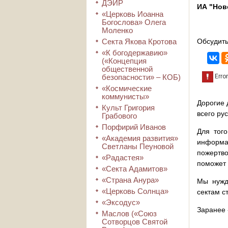
ДЭИР
ИА "Нов
«Церковь Иоанна
Богослова» Олега
Моленко
Секта Якова Кротова
Обсудить
«К богодержавию»
(«Концепция
общественной
безопасности» – КОБ)
«Космические
коммунисты»
Дорогие 
Культ Григория
всего ру
Грабового
Порфирий Иванов
Для того
«Академия развития»
информа
Светланы Пеуновой
пожертво
«Радастея»
поможет 
«Секта Адамитов»
«Страна Анура»
Мы нужд
«Церковь Солнца»
сектам с
«Эксодус»
Заранее 
Маслов («Союз
Сотворцов Святой