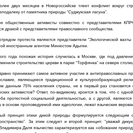
олее двух месяцев в Новороссийске тлеет конфликт вокруг ст
еподалеку от памятника природы “Суджукская лагуна”.
ря общественные активисты совместно с представителями КПР
ся дракой с представителями православного сообщества.
трядом протеста являются представители “Экологической вахты 
ой иностранным агентом Минюстом Адыгеи.
ого года похожая история случилась в Москве, где под давлени
тменили строительство церкви в парке “Торфянка” на севере столи
давно принимают самое активное участие в антиправославных пр
ославие, являющееся традиционной и культурообразующей религ
им данным 75% населения страны, не в первый раз становится 
еских активистов? Ответ, по-видимому, кроется в том, что с одн
еба протестной социальной деятельностью, а с другой, являютс
у в основе проповедуемой ими идеологии, лежат языческие верова
вый принцип этики дикой природы формулируется следующим о
ространство”. За этим следует и второй принцип: “уважай дику
Владимира Даля язычество характеризуется как «обожание природы