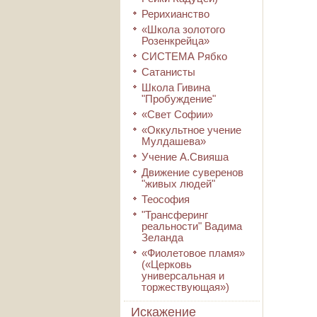
Рерихианство
«Школа золотого
Розенкрейца»
СИСТЕМА Рябко
Сатанисты
Школа Гивина
"Пробуждение"
«Свет Софии»
«Оккультное учение
Мулдашева»
Учение А.Свияша
Движение суверенов
"живых людей"
Теософия
"Трансферинг
реальности" Вадима
Зеланда
«Фиолетовое пламя»
(«Церковь
универсальная и
торжествующая»)
Искажение