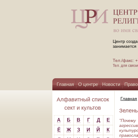
Центр созда
занимается 
Тел./факс:
Тел. для свя
Главная
О центре
Новости
Право
Помощь центру
Главная
Алфавитный список
сект и культов
Зелены
А
Б
В
Г
Д
Е
"Почему
агресси
Ё
Ж
З
И
Й
К
культур
правосла