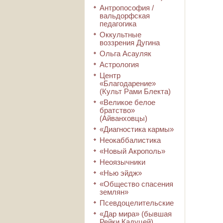
Антропософия /
вальдорфская
педагогика
Оккультные
воззрения Дугина
Ольга Асауляк
Астрология
Центр
«Благодарение»
(Культ Рами Блекта)
«Великое белое
братство»
(Айванховцы)
«Диагностика кармы»
Неокаббалистика
«Новый Акрополь»
Неоязычники
«Нью эйдж»
«Общество спасения
землян»
Псевдоцелительские
«Дар мира» (бывшая
Рейки Кадуцей)