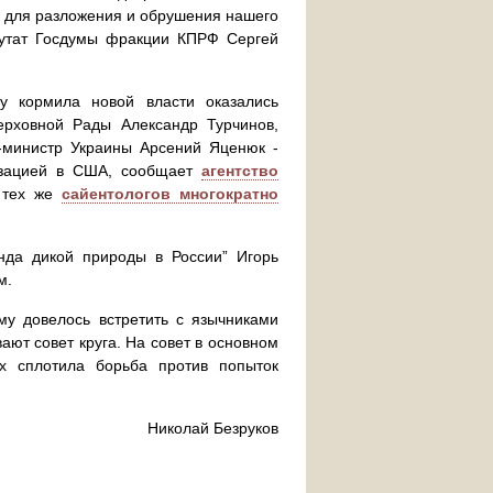
м для разложения и обрушения нашего
путат Госдумы фракции КПРФ Сергей
у кормила новой власти оказались
ерховной Рады Александр Турчинов,
р-министр Украины Арсений Яценюк -
низацией в США, сообщает
агентство
 тех же
сайентологов многократно
нда дикой природы в России” Игорь
м.
му довелось встретить с язычниками
ают совет круга. На совет в основном
Их сплотила борьба против попыток
Николай Безруков