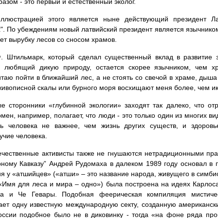
разом - это первый и естественный эколог.
ллюстрацией этого является ныне действующий президент Л
". По убеждениям новый латвийский президент является язычником
ет вырубку лесов со сносом храмов.
. Штильмарк, который сделал существенный вклад в развитие 
е любящий дикую природу, остается скорее язычником, чем хр
таю пойти в ближайший лес, а не стоять со свечой в храме, дыша
живописной скалы или бурного моря восхищают меня более, чем и
е сторонники «глубинной экологии» заходят так далеко, что от
мен, например, полагает, что люди - это только один из многих ви
нь человека не важнее, чем жизнь других существ, и здоров
учие человека.
чественные активисты также не гнушаются нетрадиционными прак
ному Кавказу” Андрей Рудомаха в далеком 1989 году основал в 
я у «атшийцев» («атши» – это название народа, живущего в симби
«Имя для леса и мира – одно») была построена на идеях Карлоса
а и Че Гевары. Подобная феерическая компиляция мистичес
ет одну известную международную секту, созданную американск
оссии подобное было не в диковинку - тогда «на фоне ряда пр