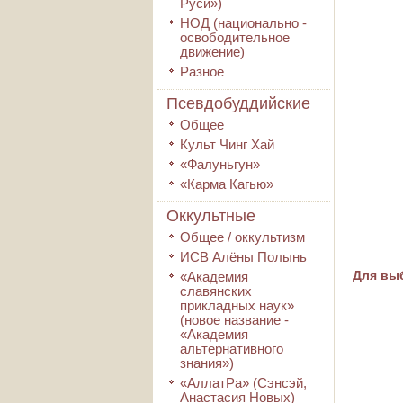
Руси»)
НОД (национально -
освободительное
движение)
Разное
Псевдобуддийские
Общее
Культ Чинг Хай
«Фалуньгун»
«Карма Кагью»
Оккультные
Общее / оккультизм
ИСВ Алёны Полынь
Для выб
«Академия
славянских
прикладных наук»
(новое название -
«Академия
альтернативного
знания»)
«АллатРа» (Сэнсэй,
Анастасия Новых)