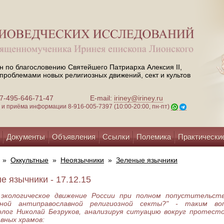
н по благословению Святейшего Патриарха Алексия II,
проблемами новых религиозных движений, сект и культов
 +7-495-646-71-47
E-mail:
iriney@iriney.ru
зи и приёма информации
8-916-005-7397 (10:00-20:00, пн-пт)
Документы
Объявления
Ссылки
Полемика
Практически
»
Оккультные
»
Неоязычники
»
Зеленые язычники
е язычники - 17.12.15
 экологическое движение России при полном попустительст
вной антиправославной религиозной секты?" - таким во
олог Николай Безруков, анализируя ситуацию вокруг протест
вных храмов: