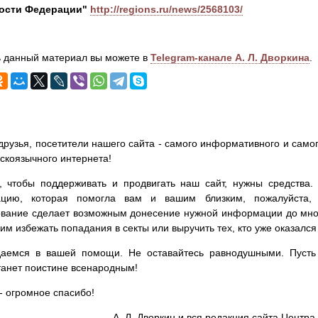
ости Федерации"
http://regions.ru/news/2568103/
 данный материал вы можете в
Telegram-канале А. Л. Дворкина
.
друзья, посетители нашего сайта - самого информативного и самог
сскоязычного интернета!
, чтобы поддерживать и продвигать наш сайт, нужны средства
цию, которая помогла вам и вашим близким, пожалуйста,
вание сделает возможным донесение нужной информации до мног
им избежать попадания в секты или выручить тех, кто уже оказался
аемся в вашей помощи. Не оставайтесь равнодушными. Пусть 
танет поистине всенародным!
- огромное спасибо!
А. Л. Дворкин и вся редакция сайта Цент