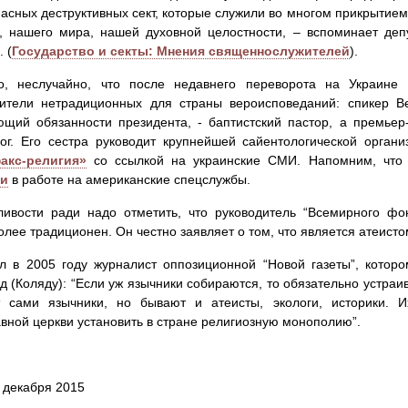
асных деструктивных сект, которые служили во многом прикрытие
а, нашего мира, нашей духовной целостности, – вспоминает де
 (
Государство и секты: Мнения священнослужителей
).
о, неслучайно, что после недавнего переворота на Украине 
вители нетрадиционных для страны вероисповеданий: спикер В
щий обязанности президента, - баптистский пастор, а премье
лог. Его сестра руководит крупнейшей сайентологической орга
акс-религия»
со ссылкой на украинские СМИ. Напомним, что
ли
в работе на американские спецслужбы.
ливости ради надо отметить, что руководитель “Всемирного фо
олее традиционен. Он честно заявляет о том, что является атеисто
л в 2005 году журналист оппозиционной “Новой газеты”, которо
д (Коляду): “Если уж язычники собираются, то обязательно устраив
т сами язычники, но бывают и атеисты, экологи, историки. 
вной церкви установить в стране религиозную монополию”.
6 декабря 2015