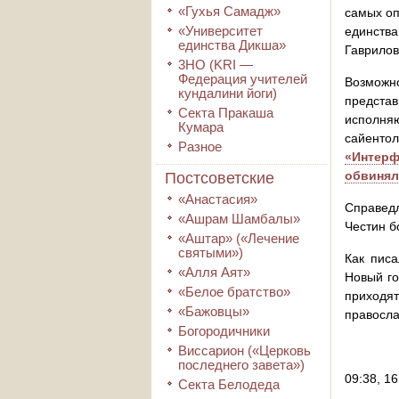
«Гухья Самадж»
самых оп
«Университет
единств
единства Дикша»
Гаврилов.
3HO (KRI ―
Федерация учителей
Возможн
кундалини йоги)
предста
Секта Пракаша
исполняю
Кумара
сайенто
Разное
«Интерф
обвиня
Постсоветские
«Анастасия»
Справед
«Ашрам Шамбалы»
Честин б
«Аштар» («Лечение
святыми»)
Как писа
«Алля Аят»
Новый го
«Белое братство»
приходя
«Бажовцы»
правосла
Богородичники
Виссарион («Церковь
последнего завета»)
09:38, 1
Секта Белодеда