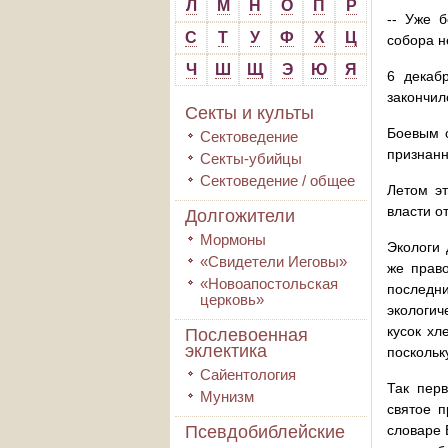
Л
М
Н
О
П
Р
-- Уже б
С
Т
У
Ф
Х
Ц
собора н
Ч
Ш
Щ
Э
Ю
Я
6 декаб
закончил
Секты и культы
Боевым о
Сектоведение
признанн
Секты-убийцы
Сектоведение / общее
Летом эт
власти о
Долгожители
Мормоны
Экологи 
«Свидетели Иеговы»
же прав
«Новоапостольская
последн
церковь»
экологич
кусок хл
Послевоенная
эклектика
поскольк
Сайентология
Так пер
Мунизм
святое п
Псевдобиблейские
словаре 