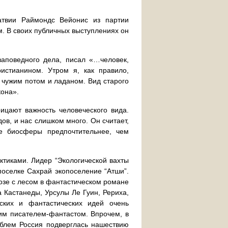
атвии Раймондс Вейонис из партии
. В своих публичных выступлениях он
заповедного дела, писал «…человек,
истианином. Утром я, как правило,
 чужим потом и ладаном. Вид старого
кона».
рицают важность человеческого вида.
дов, и нас слишком много. Он считает,
ье биосферы предпочтительнее, чем
тиками. Лидер “Экологической вахты
поселке Сахрай экопоселение “Атши”.
озе с лесом в фантастическом романе
 Кастанеды, Урсулы Ле Гуин, Рериха,
ких и фантастических идей очень
им писателем-фантастом. Впрочем, в
облем Россия подверглась нашествию