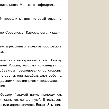
роительства Морского кафедрального
Ф провели митинг, который едва не
по Северному” Кавказу, организации,
ем агрессивных экологов московские
цы.
отестах и не скрывают этого. Почему
ией России, которую исповедует по
объектом преследования со стороны
ой стороны, они зарабатывают себе на
я давними противниками православия,
ния.
бразом: “уважай дикую природу как
ю жизнь как священную”. В толковом
 или идолов заместь Бога». Язычник,