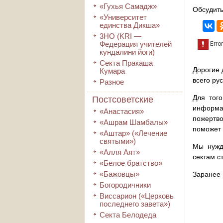
«Гухья Самадж»
Обсудить
«Университет
единства Дикша»
3HO (KRI ―
Федерация учителей
кундалини йоги)
Секта Пракаша
Дорогие 
Кумара
всего ру
Разное
Для того
Постсоветские
информа
«Анастасия»
пожертво
«Ашрам Шамбалы»
поможет 
«Аштар» («Лечение
святыми»)
Мы нужд
«Алля Аят»
сектам с
«Белое братство»
«Бажовцы»
Заранее 
Богородичники
Виссарион («Церковь
последнего завета»)
Секта Белодеда