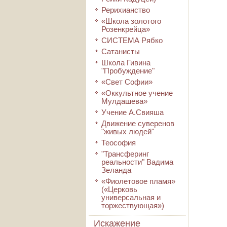
Рерихианство
«Школа золотого
Розенкрейца»
СИСТЕМА Рябко
Сатанисты
Школа Гивина
"Пробуждение"
«Свет Софии»
«Оккультное учение
Мулдашева»
Учение А.Свияша
Движение суверенов
"живых людей"
Теософия
"Трансферинг
реальности" Вадима
Зеланда
«Фиолетовое пламя»
(«Церковь
универсальная и
торжествующая»)
Искажение