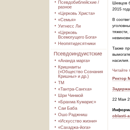
Псевдобиблейские /
Шевцов б
разное
2015 год
«Церковь Христа»
«Семья»
В соотве
уголовн
Уитнесс Ли
тяжести,
«Церковь
Всемогущего Бога»
невинов
Неопятидесятники
Также пр
Псевдоиндуистские
вымогате
«Ананда марга»
насилия.
Кришнаиты
Читайте 
(«Общество Сознания
Кришны» и др.)
Ректор 
ТМ
«Тантра-Сангха»
Задержа
Шри Чинмой
22 Мая 2
«Брахма Кумарис»
Саи Баба
Информ
Ошо Раджниш
oblasti-
«Искусство жизни»
«Сахаджа-йога»