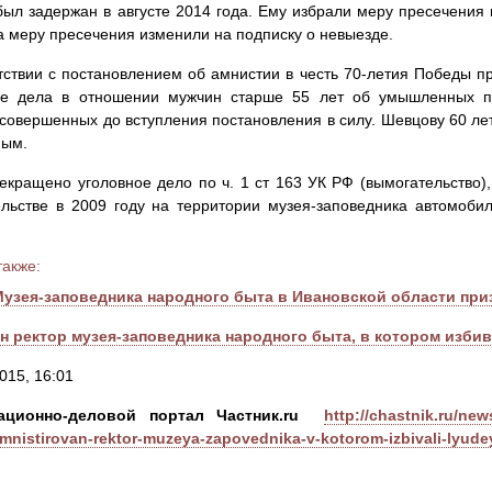
ыл задержан в августе 2014 года. Ему избрали меру пресечения
а меру пресечения изменили на подписку о невыезде.
тствии с постановлением об амнистии в честь 70-летия Победы 
ые дела в отношении мужчин старше 55 лет об умышленных п
 совершенных до вступления постановления в силу. Шевцову 60 лет
ным.
екращено уголовное дело по ч. 1 ст 163 УК РФ (вымогательство)
льстве в 2009 году на территории музея-заповедника автомобил
также:
Музея-заповедника народного быта в Ивановской области при
н ректор музея-заповедника народного быта, в котором изби
015, 16:01
ационно-деловой портал Частник.ru
http://chastnik.ru/ne
amnistirovan-rektor-muzeya-zapovednika-v-kotorom-izbivali-lyude