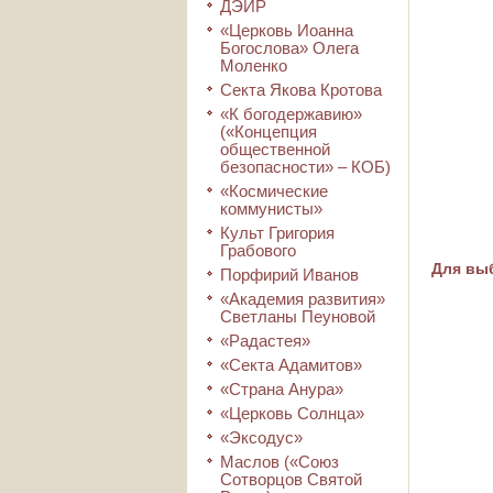
ДЭИР
«Церковь Иоанна
Богослова» Олега
Моленко
Секта Якова Кротова
«К богодержавию»
(«Концепция
общественной
безопасности» – КОБ)
«Космические
коммунисты»
Культ Григория
Грабового
Для выб
Порфирий Иванов
«Академия развития»
Светланы Пеуновой
«Радастея»
«Секта Адамитов»
«Страна Анура»
«Церковь Солнца»
«Эксодус»
Маслов («Союз
Сотворцов Святой