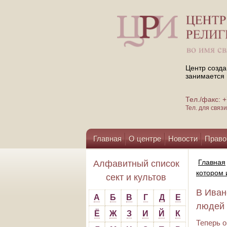
Центр созда
занимается 
Тел./факс:
Тел. для свя
Главная
О центре
Новости
Право
Помощь центру
Главная
Алфавитный список
котором 
сект и культов
В Иван
А
Б
В
Г
Д
Е
людей 
Ё
Ж
З
И
Й
К
Теперь 