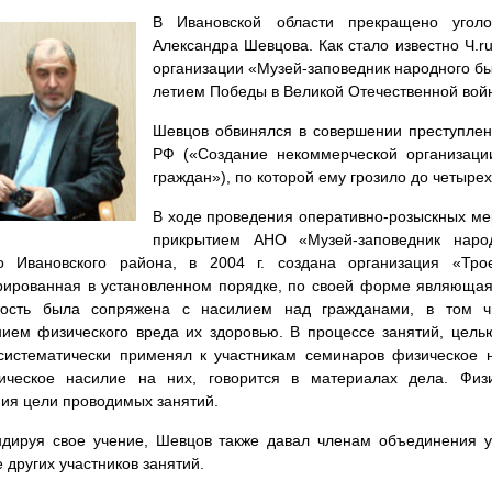
В Ивановской области прекращено угол
Александра Шевцова. Как стало известно Ч.r
организации «Музей-заповедник народного бы
летием Победы в Великой Отечественной вой
Шевцов обвинялся в совершении преступлени
РФ («Создание некоммерческой организаци
граждан»), по которой ему грозило до четыре
В ходе проведения оперативно-розыскных ме
прикрытием АНО «Музей-заповедник наро
но Ивановского района, в 2004 г. создана организация «Тро
трированная в установленном порядке, по своей форме являюща
ность была сопряжена с насилием над гражданами, в том 
ием физического вреда их здоровью. В процессе занятий, цель
систематически применял к участникам семинаров физическое н
гическое насилие на них, говорится в материалах дела. Физ
ия цели проводимых занятий.
дируя свое учение, Шевцов также давал членам объединения у
 других участников занятий.