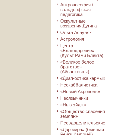
Антропософия /
вальдорфская
педагогика
Оккультные
воззрения Дугина
Ольга Асауляк
Астрология
Центр
«Благодарение»
(Культ Рами Блекта)
«Великое белое
братство»
(Айванховцы)
«Диагностика кармы»
Неокаббалистика
«Новый Акрополь»
Неоязычники
«Нью эйдж»
«Общество спасения
землян»
Псевдоцелительские
«Дар мира» (бывшая
Рейки Кадуцей)