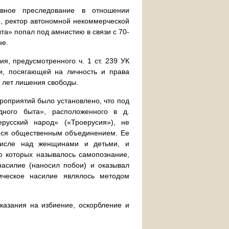
овное преследование в отношении
u, ректор автономной некоммерческой
та» попал под амнистию в связи с 70-
не.
я, предусмотренного ч. 1 ст. 239 УК
и, посягающей на личность и права
х лет лишения свободы.
роприятий было установлено, что под
дного быта», расположенного в д.
ерусский народ» («Троерусия»), не
яся общественным объединением. Ее
числе над женщинами и детьми, и
ю которых называлось самопознание,
асилие (наносил побои) и оказывал
ическое насилие являлось методом
казания на избиение, оскорбление и