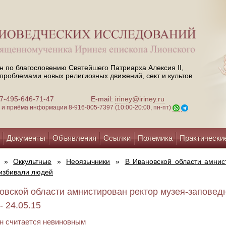
н по благословению Святейшего Патриарха Алексия II,
проблемами новых религиозных движений, сект и культов
 +7-495-646-71-47
E-mail:
iriney@iriney.ru
зи и приёма информации
8-916-005-7397 (10:00-20:00, пн-пт)
Документы
Объявления
Ссылки
Полемика
Практически
»
Оккультные
»
Неоязычники
»
В Ивановской области амнис
избивали людей
овской области амнистирован ректор музея-заповедн
- 24.05.15
он считается невиновным