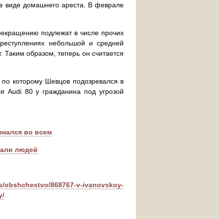
 в виде домашнего ареста. В феврале
прекращению подлежат в числе прочих
реступлениях небольшой и средней
. Таким образом, теперь он считается
, по которому Шевцов подозревался в
я Audi 80 у гражданина под угрозой
знался во всем
вали людей
ws/obshchestvo/868767-v-ivanovskoy-
y/