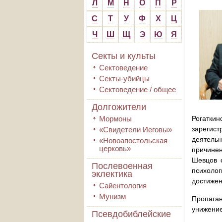
Л
М
Н
О
П
Р
С
Т
У
Ф
Х
Ц
Ч
Ш
Щ
Э
Ю
Я
Секты и культы
Сектоведение
Секты-убийцы
Сектоведение / общее
Долгожители
Мормоны
Рогатки
зарегис
«Свидетели Иеговы»
деятель
«Новоапостольская
церковь»
причинен
Шевцов 
Послевоенная
психоло
эклектика
достижен
Сайентология
Мунизм
Пропаган
унижение
Псевдобиблейские