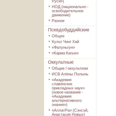
Руси»)
НОД (национально -
освободительное
движение)
Разное
Псевдобуддийские
Общее
Культ Чинг Хай
«Фалуньгун»
«Карма Кагью»
Оккультные
Общее / оккультизм
ИСВ Алёны Полынь
«Академия
славянских
прикладных наук»
(новое название -
«Академия
альтернативного
знания»)
«АллатРа» (Сэнсэй,
Анастасия Новых)