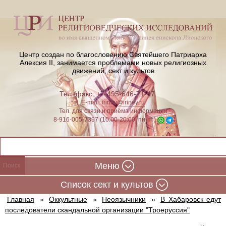
Центр создан по благословению Святейшего Патриарха
Алексия II,
занимается проблемами новых религиозных
движений, сект и культов
Тел./факс: +7-495-646-71-47
E-mail:
iriney@iriney.ru
Тел. для связи и приёма информации
8-916-005-7397 (10:00-20:00, пн-пт)
Меню
Cписок сект и культов
Главная
»
Оккультные
»
Неоязычники
»
В Хабаровск едут
последователи скандальной организации "Троеруссия"