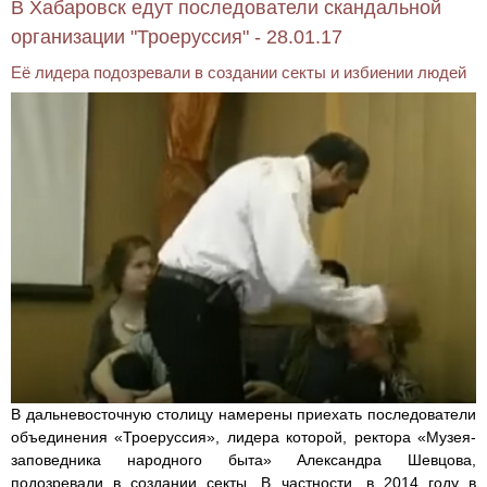
В Хабаровск едут последователи скандальной
организации "Троеруссия" - 28.01.17
Её лидера подозревали в создании секты и избиении людей
В дальневосточную столицу намерены приехать последователи
объединения «Троеруссия», лидера которой, ректора «Музея-
заповедника народного быта» Александра Шевцова,
подозревали в создании секты. В частности, в 2014 году в