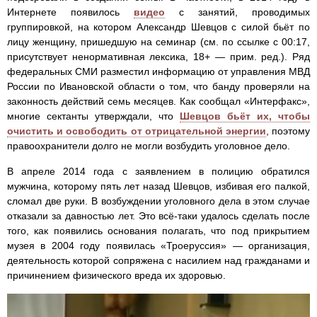
Интернете появилось
видео
с занятий, проводимых
группировкой, на котором Александр Шевцов с силой бьёт по
лицу женщину, пришедшую на семинар (см. по ссылке с 00:17,
присутствует ненормативная лексика, 18+ — прим. ред.). Ряд
федеральных СМИ разместил информацию от управления МВД
России по Ивановской области о том, что банду проверяли на
законность действий семь месяцев. Как сообщал «Интерфакс»,
многие сектанты утверждали, что
Шевцов бьёт их, чтобы
очистить и освободить от отрицательной энергии
, поэтому
правоохранители долго не могли возбудить уголовное дело.
В апреле 2014 года с заявлением в полицию обратился
мужчина, которому пять лет назад Шевцов, избивая его палкой,
сломал две руки. В возбуждении уголовного дела в этом случае
отказали за давностью лет. Это всё-таки удалось сделать после
того, как появились основания полагать, что под прикрытием
музея в 2004 году появилась «Троеруссия» — организация,
деятельность которой сопряжена с насилием над гражданами и
причинением физического вреда их здоровью.