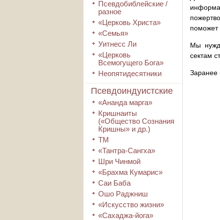
Псевдобиблейские /
информа
разное
пожертво
«Церковь Христа»
поможет 
«Семья»
Уитнесс Ли
Мы нужд
«Церковь
сектам с
Всемогущего Бога»
Заранее 
Неопятидесятники
Псевдоиндуистские
«Ананда марга»
Кришнаиты
(«Общество Сознания
Кришны» и др.)
ТМ
«Тантра-Сангха»
Шри Чинмой
«Брахма Кумарис»
Саи Баба
Ошо Раджниш
«Искусство жизни»
«Сахаджа-йога»