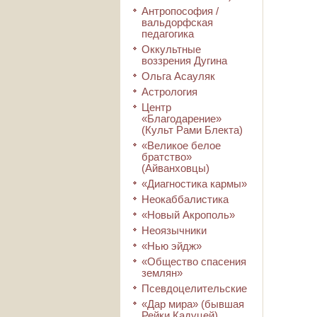
Антропософия /
вальдорфская
педагогика
Оккультные
воззрения Дугина
Ольга Асауляк
Астрология
Центр
«Благодарение»
(Культ Рами Блекта)
«Великое белое
братство»
(Айванховцы)
«Диагностика кармы»
Неокаббалистика
«Новый Акрополь»
Неоязычники
«Нью эйдж»
«Общество спасения
землян»
Псевдоцелительские
«Дар мира» (бывшая
Рейки Кадуцей)