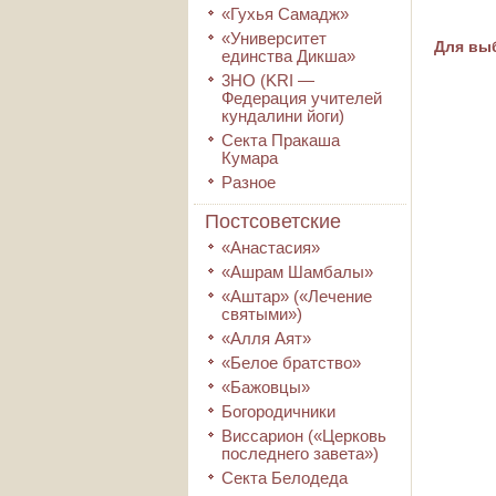
«Гухья Самадж»
«Университет
Для выб
единства Дикша»
3HO (KRI ―
Федерация учителей
кундалини йоги)
Секта Пракаша
Кумара
Разное
Постсоветские
«Анастасия»
«Ашрам Шамбалы»
«Аштар» («Лечение
святыми»)
«Алля Аят»
«Белое братство»
«Бажовцы»
Богородичники
Виссарион («Церковь
последнего завета»)
Секта Белодеда