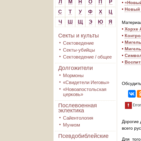
Л
М
Н
О
П
Р
•
«Новый
•
Новый 
С
Т
У
Ф
Х
Ц
Ч
Ш
Щ
Э
Ю
Я
Материал
•
Хорхе 
Секты и культы
•
Контро
•
Мигель
Сектоведение
•
Мигель
Секты-убийцы
•
Символ
Сектоведение / общее
•
Воспит
Долгожители
Мормоны
«Свидетели Иеговы»
Обсудить
«Новоапостольская
церковь»
Послевоенная
эклектика
Сайентология
Дорогие 
Мунизм
всего ру
Псевдобиблейские
Для того