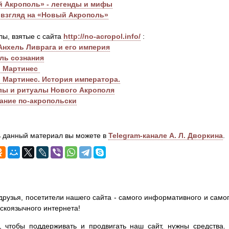
 Акрополь» - легенды и мифы
взгляд на «Новый Акрополь»
ы, взятые с сайта
http://no-acropol.info/
:
Анхель Ливрага и его империя
ль сознания
 Мартинес
 Мартинес. История императора.
ы и ритуалы Нового Акрополя
ание по-акропольски
 данный материал вы можете в
Telegram-канале А. Л. Дворкина
.
друзья, посетители нашего сайта - самого информативного и самог
сскоязычного интернета!
, чтобы поддерживать и продвигать наш сайт, нужны средства