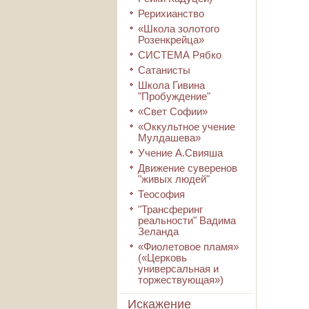
Рерихианство
«Школа золотого
Розенкрейца»
СИСТЕМА Рябко
Сатанисты
Школа Гивина
"Пробуждение"
«Свет Софии»
«Оккультное учение
Мулдашева»
Учение А.Свияша
Движение суверенов
"живых людей"
Теософия
"Трансферинг
реальности" Вадима
Зеланда
«Фиолетовое пламя»
(«Церковь
универсальная и
торжествующая»)
Искажение