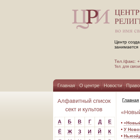
Центр созда
занимается 
Тел./факс:
Тел. для свя
Главная
О центре
Новости
Право
Помощь центру
Главная
Алфавитный список
сект и культов
«Новый
А
Б
В
Г
Д
Е
•
«Новый
•
У Ново
Ё
Ж
З
И
Й
К
•
Ньюэйд