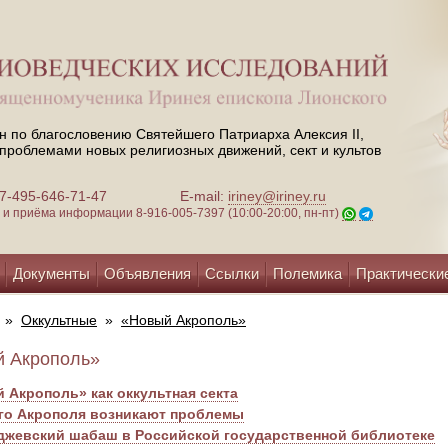
н по благословению Святейшего Патриарха Алексия II,
проблемами новых религиозных движений, сект и культов
 +7-495-646-71-47
E-mail:
iriney@iriney.ru
зи и приёма информации
8-916-005-7397 (10:00-20:00, пн-пт)
Документы
Объявления
Ссылки
Полемика
Практически
»
Оккультные
»
«Новый Акрополь»
 Акрополь»
 Акрополь» как оккультная секта
го Акрополя возникают проблемы
жевский шабаш в Российской государственной библиотеке