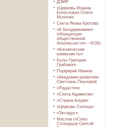
ДЭИР
«Церковь Иоанна
Богослова» Олега
Моленко
Секта Якова Кротова
«К богодержавию»
(«Концепция
общественной
безопасности» – КОБ)
«Космические
коммунисты»
Культ Григория
Грабового
Порфирий Иванов
«Академия развития»
Светланы Пеуновой
«Радастея»
«Секта Адамитов»
«Страна Анура»
«Церковь Солнца»
«Эксодус»
Маслов («Союз
Сотворцов Святой