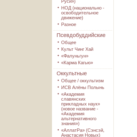
Руси»)
НОД (национально -
освободительное
движение)
Разное
Псевдобуддийские
Общее
Культ Чинг Хай
«Фалуньгун»
«Карма Кагью»
Оккультные
Общее / оккультизм
ИСВ Алёны Полынь
«Академия
славянских
прикладных наук»
(новое название -
«Академия
альтернативного
знания»)
«АллатРа» (Сэнсэй,
Анастасия Новых)