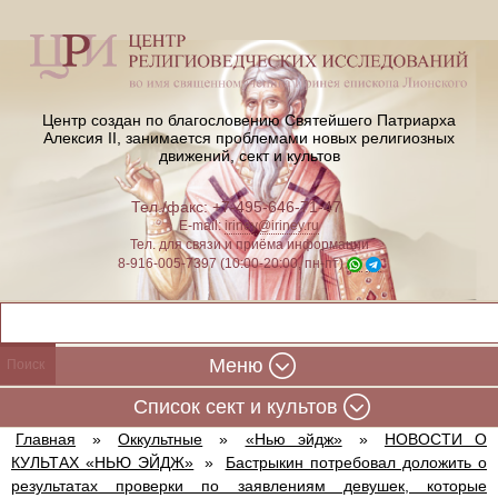
Центр создан по благословению Святейшего Патриарха
Алексия II,
занимается проблемами новых религиозных
движений, сект и культов
Тел./факс: +7-495-646-71-47
E-mail:
iriney@iriney.ru
Тел. для связи и приёма информации
8-916-005-7397 (10:00-20:00, пн-пт)
Меню
Cписок сект и культов
Главная
»
Оккультные
»
«Нью эйдж»
»
НОВОСТИ О
КУЛЬТАХ «НЬЮ ЭЙДЖ»
»
Бастрыкин потребовал доложить о
результатах проверки по заявлениям девушек, которые