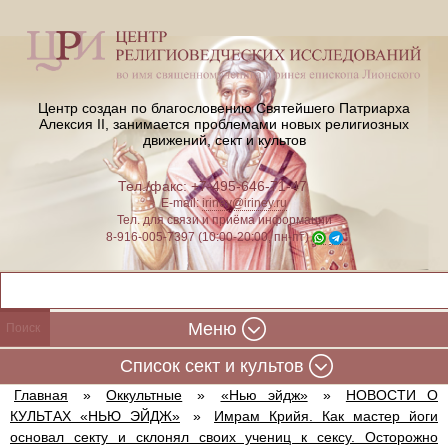
Центр создан по благословению Святейшего Патриарха
Алексия II,
занимается проблемами новых религиозных
движений, сект и культов
Тел./факс: +7-495-646-71-47
E-mail:
iriney@iriney.ru
Тел. для связи и приёма информации
8-916-005-7397 (10:00-20:00, пн-пт)
Меню
Cписок сект и культов
Главная
»
Оккультные
»
«Нью эйдж»
»
НОВОСТИ О
КУЛЬТАХ «НЬЮ ЭЙДЖ»
»
Имрам Крийя. Как мастер йоги
основал секту и склонял своих учениц к сексу. Осторожно