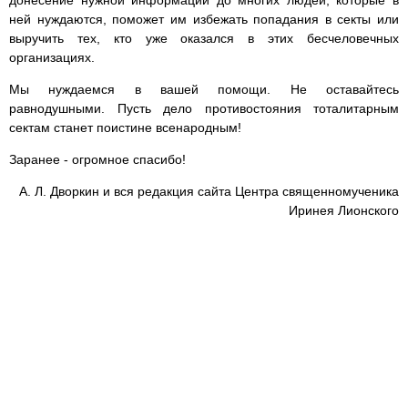
донесение нужной информации до многих людей, которые в
ней нуждаются, поможет им избежать попадания в секты или
выручить тех, кто уже оказался в этих бесчеловечных
организациях.
Мы нуждаемся в вашей помощи. Не оставайтесь
равнодушными. Пусть дело противостояния тоталитарным
сектам станет поистине всенародным!
Заранее - огромное спасибо!
А. Л. Дворкин и вся редакция сайта Центра священномученика
Иринея Лионского