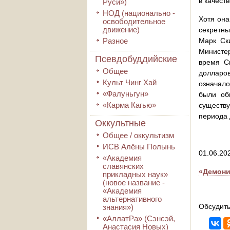
в качест
Руси»)
НОД (национально -
Хотя она
освободительное
движение)
секретны
Разное
Марк Ск
Министер
Псевдобуддийские
время С
Общее
долларо
Культ Чинг Хай
означало
«Фалуньгун»
были об
«Карма Кагью»
существ
периода 
Оккультные
Общее / оккультизм
ИСВ Алёны Полынь
01.06.20
«Академия
славянских
«Демони
прикладных наук»
(новое название -
«Академия
альтернативного
Обсудить
знания»)
«АллатРа» (Сэнсэй,
Анастасия Новых)