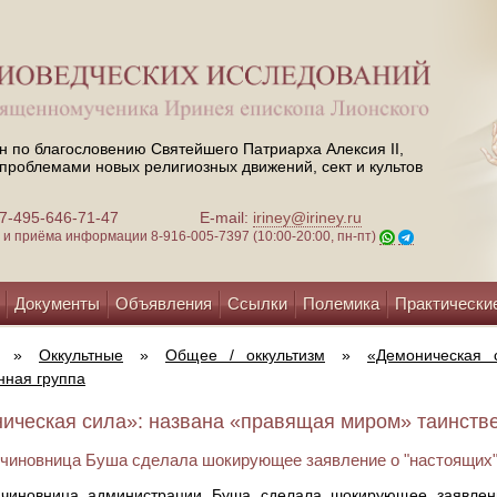
н по благословению Святейшего Патриарха Алексия II,
проблемами новых религиозных движений, сект и культов
 +7-495-646-71-47
E-mail:
iriney@iriney.ru
зи и приёма информации
8-916-005-7397 (10:00-20:00, пн-пт)
Документы
Объявления
Ссылки
Полемика
Практически
»
Оккультные
»
Общее / оккультизм
»
«Демоническая 
нная группа
ическая сила»: названа «правящая миром» таинствен
чиновница Буша сделала шокирующее заявление о "настоящих"
чиновница администрации Буша сделала шокирующее заявление