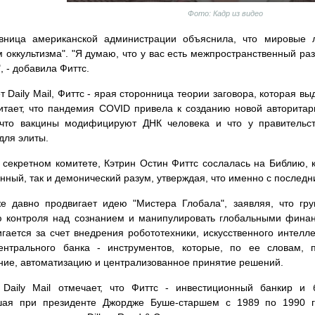
Фото: Кадр из видео
овница американской администрации объяснила, что мировые 
 оккультизма". "Я думаю, что у вас есть межпространственный ра
, - добавила Фиттс.
т Daily Mail, Фиттс - ярая сторонница теории заговора, которая вы
итает, что пандемия COVID привела к созданию новой авторита
, что вакцины модифицируют ДНК человека и что у правитель
для элиты.
 секретном комитете, Кэтрин Остин Фиттс сослалась на Библию, к
нный, так и демонический разум, утверждая, что именно с послед
же давно продвигает идею "Мистера Глобала", заявляя, что гр
 контроля над сознанием и манипулировать глобальными финанс
игается за счет внедрения робототехники, искусственного интелл
ентрального банка - инструментов, которые, по ее словам, 
ие, автоматизацию и централизованное принятие решений.
 Daily Mail отмечает, что Фиттс - инвестиционный банкир и
шая при президенте Джордже Буше-старшем с 1989 по 1990 г