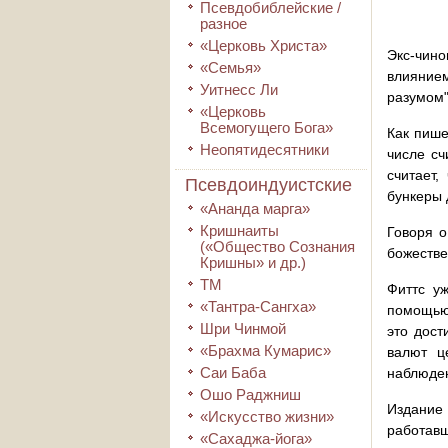
Псевдобиблейские /
разное
«Церковь Христа»
Экс-чин
«Семья»
влиянием
Уитнесс Ли
разумом"
«Церковь
Всемогущего Бога»
Как пише
Неопятидесятники
числе сч
считает
Псевдоиндуистские
бункеры 
«Ананда марга»
Кришнаиты
Говоря о
(«Общество Сознания
божестве
Кришны» и др.)
ТМ
Фиттс у
«Тантра-Сангха»
помощью
Шри Чинмой
это дост
«Брахма Кумарис»
валют ц
Саи Баба
наблюден
Ошо Раджниш
Издание
«Искусство жизни»
работав
«Сахаджа-йога»