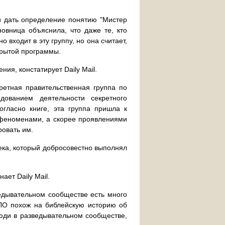
и дать определение понятию "Мистер
новница объяснила, что даже те, кто
 входит в эту группу, но она считает,
крытой программы.
ия, констатирует Daily Mail.
ретная правительственная группа по
дованием деятельности секретного
огласно книге, эта группа пришла к
 феноменами, а скорее проявлениями
овать им.
ека, который добросовестно выполнял
ает Daily Mail.
едывательном сообществе есть много
НЛО похож на библейскую историю об
люди в разведывательном сообществе,