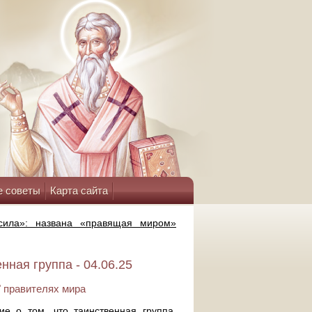
е советы
Карта сайта
сила»: названа «правящая миром»
ная группа - 04.06.25
 правителях мира
 о том, что таинственная группа,