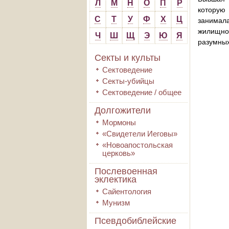
Л
М
Н
О
П
Р
которую 
С
Т
У
Ф
Х
Ц
занимал
жилищног
Ч
Ш
Щ
Э
Ю
Я
разумных
Секты и культы
Сектоведение
Секты-убийцы
Сектоведение / общее
Долгожители
Мормоны
«Свидетели Иеговы»
«Новоапостольская
церковь»
Послевоенная
эклектика
Сайентология
Мунизм
Псевдобиблейские