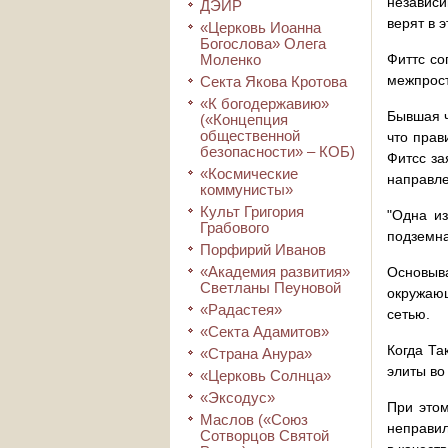
независи
ДЭИР
верят в э
«Церковь Иоанна
Богослова» Олега
Моленко
Фиттс со
межпрост
Секта Якова Кротова
«К богодержавию»
Бывшая ч
(«Концепция
общественной
что прав
безопасности» – КОБ)
Фитсс за
«Космические
направле
коммунисты»
Культ Григория
"Одна из
Грабового
подземна
Порфирий Иванов
«Академия развития»
Основыв
Светланы Пеуновой
окружаю
«Радастея»
сетью.
«Секта Адамитов»
Когда Та
«Страна Анура»
элиты во
«Церковь Солнца»
«Эксодус»
При этом
Маслов («Союз
неправил
Сотворцов Святой