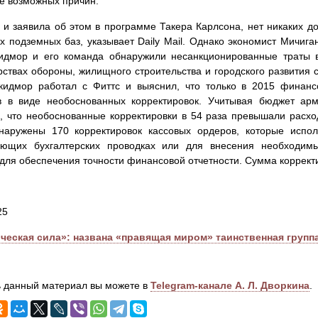
ве возможных причин.
 и заявила об этом в программе Такера Карлсона, нет никаких до
х подземных баз, указывает Daily Mail. Однако экономист Мичига
идмор и его команда обнаружили несанкционированные траты 
ствах обороны, жилищного строительства и городского развития с
кидмор работал с Фиттс и выяснил, что только в 2015 финанс
в в виде необоснованных корректировок. Учитывая бюджет ар
, что необоснованные корректировки в 54 раза превышали расхо
наружены 170 корректировок кассовых ордеров, которые испо
ующих бухгалтерских проводках или для внесения необходимы
для обеспечения точности финансовой отчетности. Сумма корректи
25
ческая сила»: названа «правящая миром» таинственная групп
 данный материал вы можете в
Telegram-канале А. Л. Дворкина
.