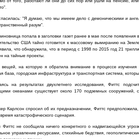
мо от того, работают ли они до сих пор или ушли на пенсию, или 
то".
гласилась: "Я думаю, что мы имеем дело с демоническими и анг
ранственный разум".
иновница попала в заголовки газет ранее в мае после появления в 
ительство США тайно готовится к массовому вымиранию на Земле. 
явила, что обнаружила, что в период с 1998 по 2015 год 21 трил
н на тайные проекты.
 вещей, на которую я обратила внимание в процессе изучения то
я база, городская инфраструктура и транспортная система, которы
аясь на результатах двухлетнего исследования, Фиттс подсч
щими океанами существует около 170 подземных сооружений, с
кер Карлсон спросил об их предназначении, Фиттс предположила
 время катастрофического сценария.
 Фиттс не сообщила ничего конкретного о надвигающейся угрозе
ьное управление ресурсами, стихийные бедствия, геополитическ