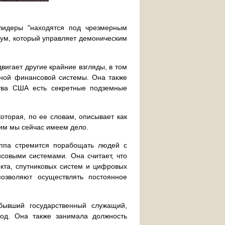
лидеры "находятся под чрезмерным
зум, который управляет демоническим
двигает другие крайние взгляды, в том
рной финансовой системы. Она также
ства США есть секретные подземные
оторая, по ее словам, описывает как
ним мы сейчас имеем дело.
уппа стремится порабощать людей с
овыми системами. Она считает, что
екта, спутниковых систем и цифровых
позволяют осуществлять постоянное
 бывший государственный служащий,
од. Она также занимала должность