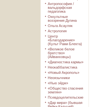
Антропософия /
вальдорфская
педагогика
Оккультные
воззрения Дугина
Ольга Асауляк
Астрология
Центр
«Благодарение»
(Культ Рами Блекта)
«Великое белое
братство»
(Айванховцы)
«Диагностика кармы»
Неокаббалистика
«Новый Акрополь»
Неоязычники
«Нью эйдж»
«Общество спасения
землян»
Псевдоцелительские
«Дар мира» (бывшая
Рейки Кадуцей)