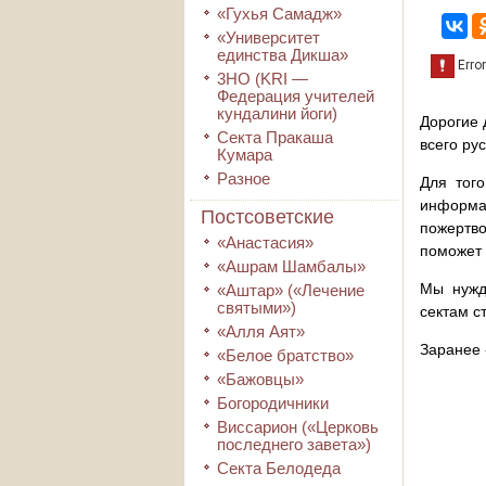
«Гухья Самадж»
«Университет
единства Дикша»
3HO (KRI ―
Федерация учителей
кундалини йоги)
Дорогие 
Секта Пракаша
всего ру
Кумара
Разное
Для того
информа
Постсоветские
пожертво
«Анастасия»
поможет 
«Ашрам Шамбалы»
Мы нужд
«Аштар» («Лечение
святыми»)
сектам с
«Алля Аят»
Заранее 
«Белое братство»
«Бажовцы»
Богородичники
Виссарион («Церковь
последнего завета»)
Секта Белодеда