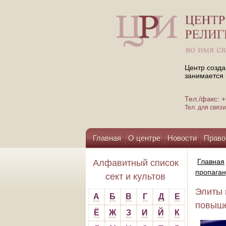
Центр созда
занимается 
Тел./факс:
Тел. для свя
Главная
О центре
Новости
Право
Помощь центру
Главная
Алфавитный список
пропаган
сект и культов
Элиты 
А
Б
В
Г
Д
Е
повыше
Ё
Ж
З
И
Й
К