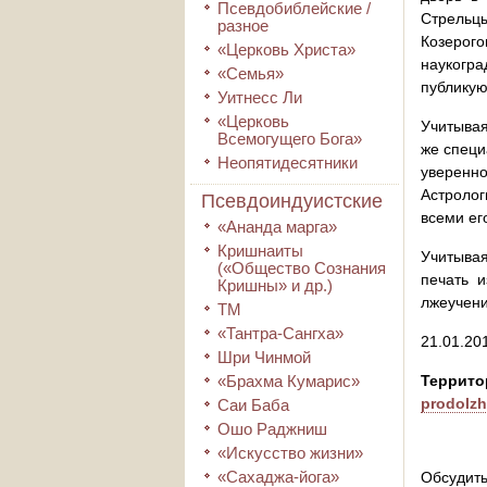
Псевдобиблейские /
Стрельц
разное
Козерого
«Церковь Христа»
наукогр
«Семья»
публикую
Уитнесс Ли
«Церковь
Учитывая
Всемогущего Бога»
же специ
Неопятидесятники
уверенн
Астролог
Псевдоиндуистские
всеми ег
«Ананда марга»
Кришнаиты
Учитывая
(«Общество Сознания
печать 
Кришны» и др.)
лжеучени
ТМ
«Тантра-Сангха»
21.01.20
Шри Чинмой
«Брахма Кумарис»
Террит
prodolzh
Саи Баба
Ошо Раджниш
«Искусство жизни»
«Сахаджа-йога»
Обсудить