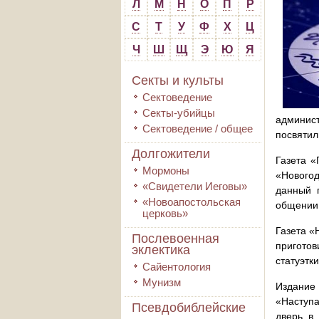
Л
М
Н
О
П
Р
С
Т
У
Ф
Х
Ц
Ч
Ш
Щ
Э
Ю
Я
Секты и культы
Сектоведение
Секты-убийцы
админис
Сектоведение / общее
посвятил
Долгожители
Газета «
Мормоны
«Новогод
«Свидетели Иеговы»
данный 
«Новоапостольская
общении 
церковь»
Газета «
Послевоенная
пригото
эклектика
статуэтк
Сайентология
Мунизм
Издание
«Наступа
Псевдобиблейские
дверь в