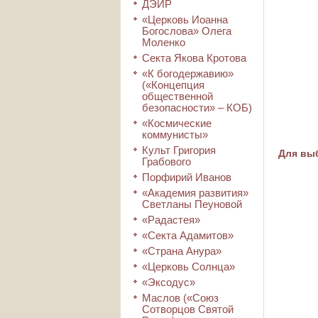
ДЭИР
«Церковь Иоанна
Богослова» Олега
Моленко
Секта Якова Кротова
«К богодержавию»
(«Концепция
общественной
безопасности» – КОБ)
«Космические
коммунисты»
Культ Григория
Для выб
Грабового
Порфирий Иванов
«Академия развития»
Светланы Пеуновой
«Радастея»
«Секта Адамитов»
«Страна Анура»
«Церковь Солнца»
«Эксодус»
Маслов («Союз
Сотворцов Святой