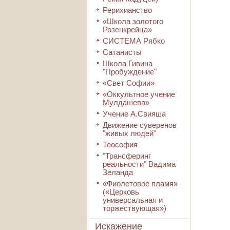
Рерихианство
«Школа золотого
Розенкрейца»
СИСТЕМА Рябко
Сатанисты
Школа Гивина
"Пробуждение"
«Свет Софии»
«Оккультное учение
Мулдашева»
Учение А.Свияша
Движение суверенов
"живых людей"
Теософия
"Трансферинг
реальности" Вадима
Зеланда
«Фиолетовое пламя»
(«Церковь
универсальная и
торжествующая»)
Искажение