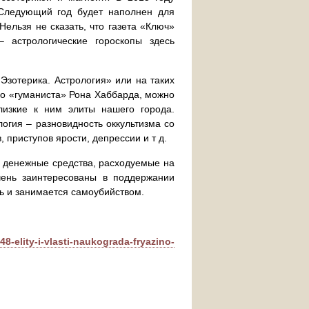
Следующий год будет наполнен для
Нельзя не сказать, что газета «Ключ»
– астрологические гороскопы здесь
Эзотерика. Астрология» или на таких
го «гуманиста» Рона Хаббарда, можно
лизкие к ним элиты нашего города.
логия – разновидность оккультизма со
 приступов ярости, депрессии и т д.
е денежные средства, расходуемые на
чень заинтересованы в поддержании
ь и занимается самоубийством.
748-elity-i-vlasti-naukograda-fryazino-