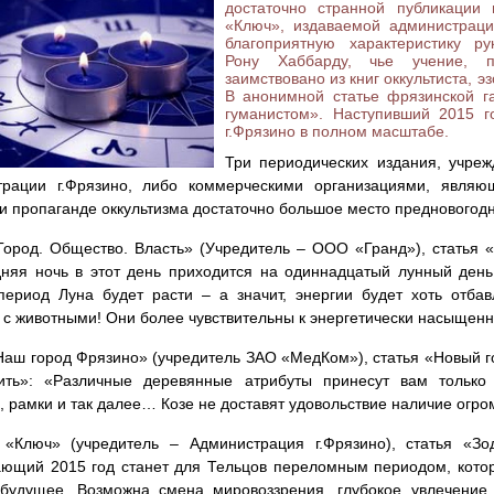
достаточно странной публикации
«Ключ», издаваемой администраци
благоприятную характеристику р
Рону Хаббарду, чье учение, 
заимствовано из книг оккультиста, э
В анонимной статье фрязинской г
гуманистом». Наступивший 2015 г
г.Фрязино в полном масштабе.
Три периодических издания, учре
трации г.Фрязино, либо коммерческими организациями, являю
и пропаганде оккультизма достаточно большое место предновогодн
Город. Общество. Власть» (Учредитель – ООО «Гранд»), статья
няя ночь в этот день приходится на одиннадцатый лунный ден
период Луна будет расти – а значит, энергии будет хоть отба
с животными! Они более чувствительны к энергетически насыще
Наш город Фрязино» (учредитель ЗАО «МедКом»), статья «Новый год 
вить»: «Различные деревянные атрибуты принесут вам только
и, рамки и так далее… Козе не доставят удовольствие наличие огро
 «Ключ» (учредитель – Администрация г.Фрязино), статья «Зо
ющий 2015 год станет для Тельцов переломным периодом, котор
 будущее. Возможна смена мировоззрения, глубокое увлечение