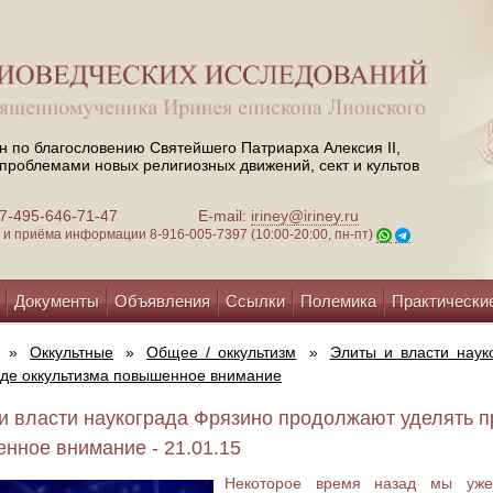
н по благословению Святейшего Патриарха Алексия II,
проблемами новых религиозных движений, сект и культов
 +7-495-646-71-47
E-mail:
iriney@iriney.ru
зи и приёма информации
8-916-005-7397 (10:00-20:00, пн-пт)
Документы
Объявления
Ссылки
Полемика
Практически
»
Оккультные
»
Общее / оккультизм
»
Элиты и власти наук
де оккультизма повышенное внимание
и власти наукограда Фрязино продолжают уделять п
нное внимание - 21.01.15
Некоторое время назад мы у