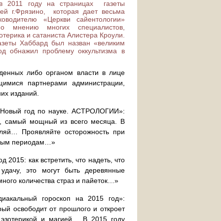
 в 2011 году на страницах газеты
ей г.Фрязино, которая дает весьма
уководителю «Церкви сайентологии»
по мнению многих специалистов,
зотерика и сатаниста Алистера Кроули.
азеты Хаббард был назван «великим
од обнажил проблему оккультизма в
жденных либо органом власти в лице
щимися партнерами администрации,
их изданий.
 «Новый год по науке. АСТРОЛОГИИ»:
ь, самый мощный из всего месяца. В
вляй… Проявляйте осторожность при
нным периодам…»
2015: как встретить, что надеть, что
 удачу, это могут быть деревянные
много количества страз и пайеток…»
диакальный гороскоп на 2015 год»:
ый освободит от прошлого и откроет
 эзотерикой и магией… В 2015 году