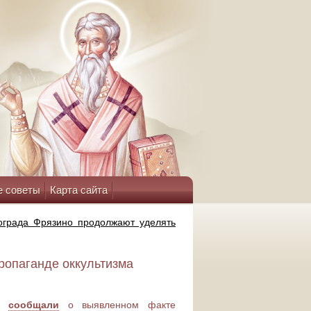
е советы
Карта сайта
ограда Фрязино продолжают уделять
ропаганде оккультизма
же
сообщали
о выявленном факте