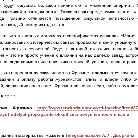
ы будут ощущать большой прилив сил и жизненной энергии… 
в мистикой и загадочностью. Также звёзды предсказывают, что…» 
ада Фрязино отличается повышенной оккультной активностью 
тся каждый номер из года в год.
 то, что в книжных магазинах в специфических разделах «Магия. 
ализированых эзотерических сайтах продаются и книги упомянуто
о говорить о серьезной беде, в которой оказались власти и б
ия – это не просто учение о влиянии на нас далеких звезд, астро
о последствиями в виде навязчивых мыслей, уныния, гнева, страхов,
, что в пропаганду оккультизма во Фрязине вкладываются крупны
изданий и оплату работы журналистов, элиты и власти либо о
й, лишающих население г.Фрязино жизненных сил, либо запуталис
15 12:12
ория Фрязино
http://www.ter-ritoria.ru/novosti-fryazino/item/3
ayut-udelyat-propagande-okkultizma-povyshennoe-vnimanie
 данный материал вы можете в
Telegram-канале А. Л. Дворкина
.