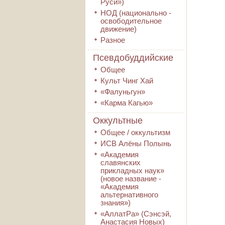
Руси»)
НОД (национально -
освободительное
движение)
Разное
Псевдобуддийские
Общее
Культ Чинг Хай
«Фалуньгун»
«Карма Кагью»
Оккультные
Общее / оккультизм
ИСВ Алёны Полынь
«Академия
славянских
прикладных наук»
(новое название -
«Академия
альтернативного
знания»)
«АллатРа» (Сэнсэй,
Анастасия Новых)