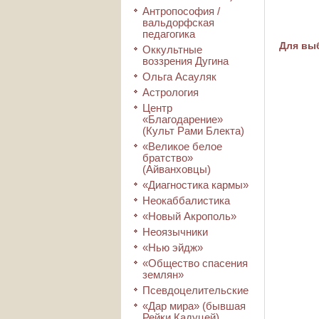
Антропософия /
вальдорфская
педагогика
Для выб
Оккультные
воззрения Дугина
Ольга Асауляк
Астрология
Центр
«Благодарение»
(Культ Рами Блекта)
«Великое белое
братство»
(Айванховцы)
«Диагностика кармы»
Неокаббалистика
«Новый Акрополь»
Неоязычники
«Нью эйдж»
«Общество спасения
землян»
Псевдоцелительские
«Дар мира» (бывшая
Рейки Кадуцей)