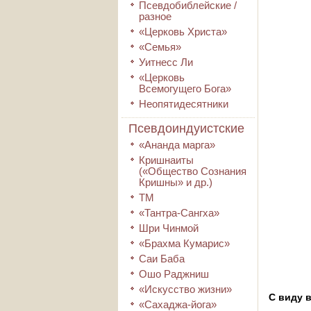
Псевдобиблейские /
разное
«Церковь Христа»
«Семья»
Уитнесс Ли
«Церковь
Всемогущего Бога»
Неопятидесятники
Псевдоиндуистские
«Ананда марга»
Кришнаиты
(«Общество Сознания
Кришны» и др.)
ТМ
«Тантра-Сангха»
Шри Чинмой
«Брахма Кумарис»
Саи Баба
Ошо Раджниш
«Искусство жизни»
С виду 
«Сахаджа-йога»