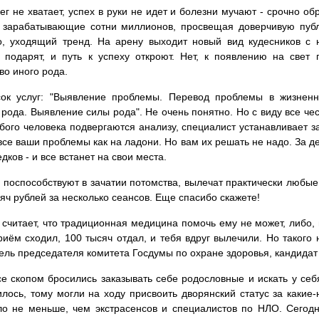
ег не хватает, успех в руки не идет и болезни мучают - срочно 
 зарабатывающие сотни миллионов, просвещая доверчивую публ
о, уходящий тренд. На арену выходит новый вид кудесников с 
 подарят, и путь к успеху откроют. Нет, к появлению на свет
во иного рода.
сок услуг: "Выявление проблемы. Перевод проблемы в жизненн
 рода. Выявление силы рода". Не очень понятно. Но с виду все ч
бого человека подвергаются анализу, специалист устанавливает з
 все ваши проблемы как на ладони. Но вам их решать не надо. За д
дков - и все встанет на свои места.
 поспособствуют в зачатии потомства, вылечат практически любые
сяч рублей за несколько сеансов. Еще спасибо скажете!
 считает, что традиционная медицина помочь ему не может, либо, н
риём сходил, 100 тысяч отдал, и тебя вдруг вылечили. Но такого 
ель председателя комитета Госдумы по охране здоровья, кандидат
се скопом бросились заказывать себе родословные и искать у себ
лось, тому могли на ходу присвоить дворянский статус за какие-
о не меньше, чем экстрасенсов и специалистов по НЛО. Сегод