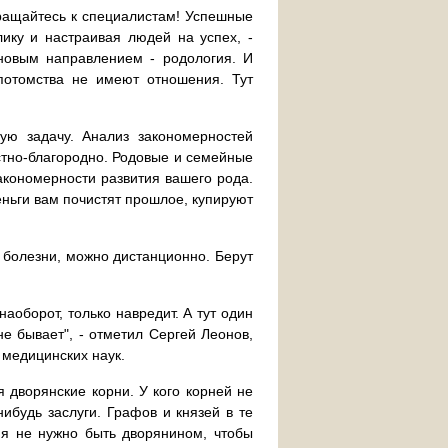
обращайтесь к специалистам! Успешные
ику и настраивая людей на успех, -
новым направлением - родология. И
 потомства не имеют отношения. Тут
ую задачу. Анализ закономерностей
естно-благородно. Родовые и семейные
акономерности развития вашего рода.
еньги вам почистят прошлое, купируют
 болезни, можно дистанционно. Берут
аоборот, только навредит. А тут один
не бывает", - отметил Сергей Леонов,
 медицинских наук.
я дворянские корни. У кого корней не
нибудь заслуги. Графов и князей в те
ня не нужно быть дворянином, чтобы