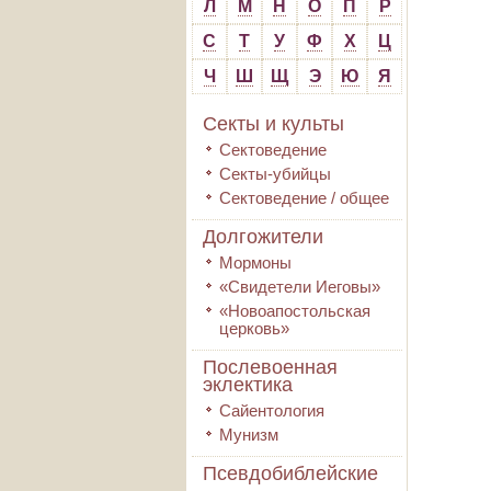
Л
М
Н
О
П
Р
С
Т
У
Ф
Х
Ц
Ч
Ш
Щ
Э
Ю
Я
Секты и культы
Сектоведение
Секты-убийцы
Сектоведение / общее
Долгожители
Мормоны
«Свидетели Иеговы»
«Новоапостольская
церковь»
Послевоенная
эклектика
Сайентология
Мунизм
Псевдобиблейские