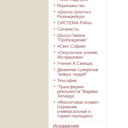
Рерихианство
«Школа золотого
Розенкрейца»
СИСТЕМА Рябко
Сатанисты
Школа Гивина
"Пробуждение"
«Свет Софии»
«Оккультное учение
Мулдашева»
Учение А.Свияша
Движение суверенов
"живых людей"
Теософия
"Трансферинг
реальности" Вадима
Зеланда
«Фиолетовое пламя»
(«Церковь
универсальная и
торжествующая»)
Искажение