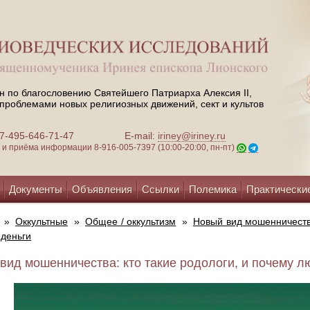
н по благословению Святейшего Патриарха Алексия II,
проблемами новых религиозных движений, сект и культов
 +7-495-646-71-47
E-mail:
iriney@iriney.ru
зи и приёма информации
8-916-005-7397 (10:00-20:00, пн-пт)
Документы
Объявления
Ссылки
Полемика
Практически
»
Оккультные
»
Общее / оккультизм
»
Новый вид мошенничества
 деньги
вид мошенничества: кто такие родологи, и почему лю