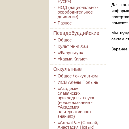
Руси»)
Для того
НОД (национально -
информа
освободительное
движение)
пожертво
Разное
поможет 
Псевдобуддийские
Мы нужд
сектам с
Общее
Культ Чинг Хай
Заранее 
«Фалуньгун»
«Карма Кагью»
Оккультные
Общее / оккультизм
ИСВ Алёны Полынь
«Академия
славянских
прикладных наук»
(новое название -
«Академия
альтернативного
знания»)
«АллатРа» (Сэнсэй,
Анастасия Новых)