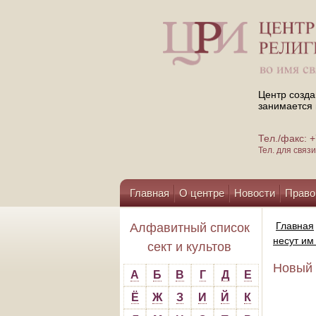
Центр созда
занимается 
Тел./факс:
Тел. для свя
Главная
О центре
Новости
Право
Помощь центру
Главная
Алфавитный список
несут им
сект и культов
Новый 
А
Б
В
Г
Д
Е
Ё
Ж
З
И
Й
К