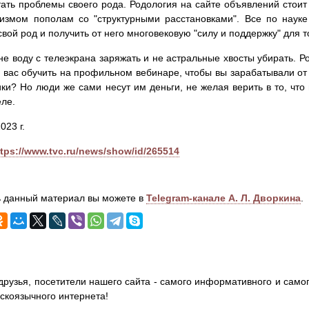
ать проблемы своего рода. Родология на сайте объявлений стои
змом пополам со "структурными расстановками". Все по науке 
свой род и получить от него многовековую "силу и поддержку" для т
не воду с телеэкрана заряжать и не астральные хвосты убирать. Ро
и вас обучить на профильном вебинаре, чтобы вы зарабатывали от
и? Но люди же сами несут им деньги, не желая верить в то, что в
еле.
023 г.
ttps://www.tvc.ru/news/show/id/265514
 данный материал вы можете в
Telegram-канале А. Л. Дворкина
.
друзья, посетители нашего сайта - самого информативного и самог
сскоязычного интернета!