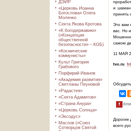
ДЭИР
проработ
«Церковь Иоанна
и шамани
Богослова» Олега
принять 
Моленко
Секта Якова Кротова
Это вам 
«К богодержавию»
вас. Но 
(«Концепция
Мошенник
общественной
самом д
безопасности» – КОБ)
«Космические
11 МАЯ 2
коммунисты»
Культ Григория
tvc.ru
h
Грабового
Порфирий Иванов
«Академия развития»
Светланы Пеуновой
Обсудить
«Радастея»
«Секта Адамитов»
«Страна Анура»
«Церковь Солнца»
«Эксодус»
Дорогие 
Маслов («Союз
всего ру
Сотворцов Святой