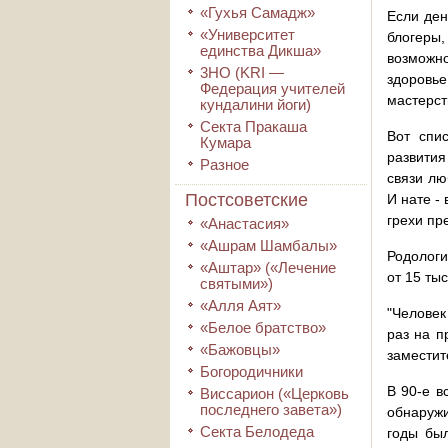
«Гухья Самадж»
Если ден
«Университет
блогеры,
единства Дикша»
возможн
3HO (KRI ―
здоровье
Федерация учителей
мастерст
кундалини йоги)
Секта Пракаша
Вот спи
Кумара
развития
Разное
связи лю
Постсоветские
И нате -
грехи пре
«Анастасия»
«Ашрам Шамбалы»
Родологи
«Аштар» («Лечение
от 15 ты
святыми»)
«Алля Аят»
"Человек
«Белое братство»
раз на п
«Бажовцы»
заместит
Богородичники
В 90-е в
Виссарион («Церковь
последнего завета»)
обнаружи
Секта Белодеда
годы был