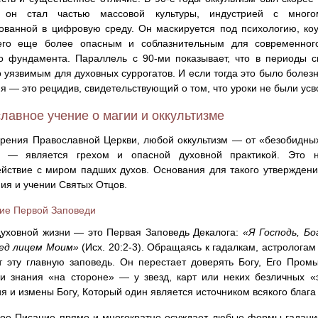
 он стал частью массовой культуры, индустрией с много
ованной в цифровую среду. Он маскируется под психологию, коу
его еще более опасным и соблазнительным для современног
о фундамента. Параллель с 90-ми показывает, что в периоды 
 уязвимым для духовных суррогатов. И если тогда это было болез
ня — это рецидив, свидетельствующий о том, что уроки не были усв
лавное учение о магии и оккультизме
зрения Православной Церкви, любой оккультизм — от «безобидны
в — является грехом и опасной духовной практикой. Это н
йствие с миром падших духов. Основания для такого утверждени
ия и учении Святых Отцов.
ие Первой Заповеди
уховной жизни — это Первая Заповедь Декалога:
«Я Господь, Б
ред лицем Моим»
(Исх. 20:2-3). Обращаясь к гадалкам, астролога
 эту главную заповедь. Он перестает доверять Богу, Его Промы
 знания «на стороне» — у звезд, карт или неких безличных «
я и измены Богу, Который один является источником всякого блага
ое Писание прямо и многократно осуждает любые формы гадани