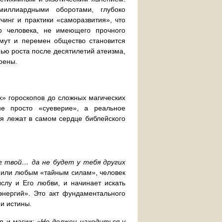
миллиардными оборотами, глубоко
чинг и практики «саморазвития», что
о человека, не имеющего прочного
смут и перемен общество становится
нью роста после десятилетий атеизма,
оены.
х» гороскопов до сложных магических
е просто «суеверие», а реальное
я лежат в самом сердце библейского
ог твой… да не будет у тебя других
м или любым «тайным силам», человек
слу и Его любви, и начинает искать
энергий». Это акт фундаментального
 и истины.
я и магии:
«Не должен находиться у