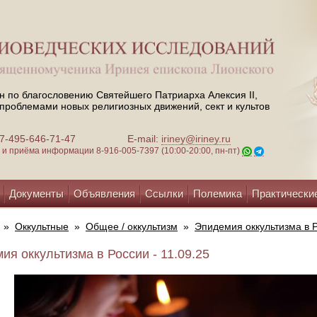
н по благословению Святейшего Патриарха Алексия II,
проблемами новых религиозных движений, сект и культов
 +7-495-646-71-47
E-mail:
iriney@iriney.ru
зи и приёма информации
8-916-005-7397 (10:00-20:00, пн-пт)
Документы
Объявления
Ссылки
Полемика
Практически
»
Оккультные
»
Общее / оккультизм
»
Эпидемия оккультизма в 
ия оккультизма в России - 11.09.25