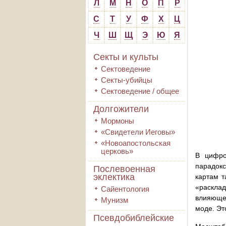
Л
М
Н
О
П
Р
С
Т
У
Ф
Х
Ц
Ч
Ш
Щ
Э
Ю
Я
Секты и культы
Сектоведение
Секты-убийцы
Сектоведение / общее
Долгожители
Мормоны
«Свидетели Иеговы»
«Новоапостольская
церковь»
В цифро
парадок
Послевоенная
эклектика
картам т
«раскла
Сайентология
влияюще
Мунизм
моде. Эт
Псевдобиблейские