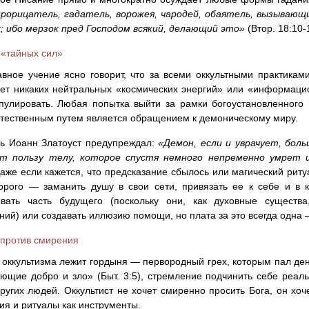
рорицатель, гадатель, ворожея, чародей, обаятель, вызывающ
 ибо мерзок пред Господом всякий, делающий это»
(Втор. 18:10-
«тайных сил»
вное учение ясно говорит, что за всеми оккультными практикам
ет никаких нейтральных «космических энергий» или «информац
улировать. Любая попытка выйти за рамки богоустановленного 
тественным путем является обращением к демоническому миру.
ль Иоанн Златоуст предупреждал:
«Демон, если и уврачует, бол
т пользу телу, которое спустя немного непременно умрет 
Даже если кажется, что предсказание сбылось или магический риту
орого — заманить душу в свои сети, привязать ее к себе и в к
ывать часть будущего (поскольку они, как духовные существ
ний) или создавать иллюзию помощи, но плата за это всегда одна 
против смирения
 оккультизма лежит гордыня — первородный грех, которым пал ден
ающие добро и зло» (Быт. 3:5), стремление подчинить себе реаль
ругих людей. Оккультист не хочет смиренно просить Бога, он хоч
ия и ритуалы как инструменты.