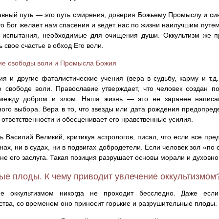
вный путь — это путь смирения, доверия Божьему Промыслу и син
то Бог желает нам спасения и ведет нас по жизни наилучшим путем,
 испытания, необходимые для очищения души. Оккультизм же пр
ь свое счастье в обход Его воли.
ие свободы воли и Промысла Божия
ия и другие фаталистические учения (вера в судьбу, карму и т.д
 свободе воли. Православие утверждает, что человек создан 
между добром и злом. Наша жизнь — это не заранее написан
ого выбора. Вера в то, что звезды или дата рождения предопред
 ответственности и обесценивает его нравственные усилия.
ь Василий Великий, критикуя астрологов, писал, что если все пр
онах, ни в судах, ни в подвигах добродетели. Если человек зол «по 
 не его заслуга. Такая позиция разрушает основы морали и духовно
ые плоды. К чему приводит увлечение оккультизмом
ие оккультизмом никогда не проходит бесследно. Даже есл
тва, со временем оно приносит горькие и разрушительные плоды.