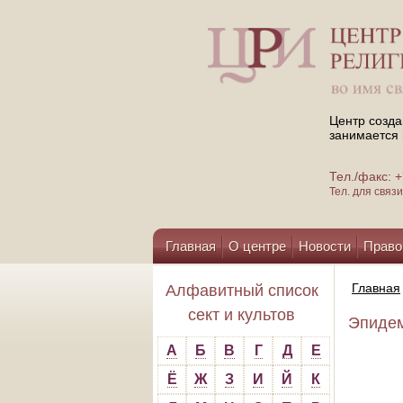
Центр созда
занимается 
Тел./факс:
Тел. для свя
Главная
О центре
Новости
Право
Помощь центру
Главная
Алфавитный список
сект и культов
Эпидем
А
Б
В
Г
Д
Е
Ё
Ж
З
И
Й
К