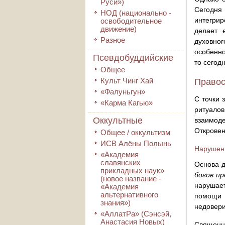
Руси»)
Сегодня
НОД (национально -
интегрир
освободительное
движение)
делает 
Разное
духовног
особенно
Псевдобуддийские
то сегод
Общее
Культ Чинг Хай
Правос
«Фалуньгун»
С точки 
«Карма Кагью»
ритуало
Оккультные
взаимоде
Откровен
Общее / оккультизм
ИСВ Алёны Полынь
Нарушен
«Академия
славянских
Основа д
прикладных наук»
богов п
(новое название -
нарушает
«Академия
альтернативного
помощи и
знания»)
недовери
«АллатРа» (Сэнсэй,
Анастасия Новых)
Священн