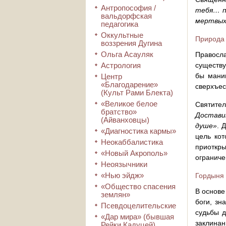
Антропософия /
тебя… п
вальдорфская
мертвых;
педагогика
Оккультные
Природа 
воззрения Дугина
Ольга Асауляк
Правосла
Астрология
существу
бы манип
Центр
«Благодарение»
сверхъес
(Культ Рами Блекта)
«Великое белое
Святите
братство»
Достави
(Айванховцы)
душе»
. 
«Диагностика кармы»
цель кот
Неокаббалистика
приоткр
«Новый Акрополь»
ограниче
Неоязычники
«Нью эйдж»
Гордыня 
«Общество спасения
В основе
землян»
боги, зн
Псевдоцелительские
судьбы д
«Дар мира» (бывшая
заклинан
Рейки Кадуцей)