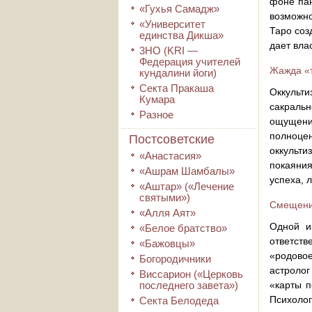
фоне пан
«Гухья Самадж»
возможно
«Университет
Таро соз
единства Дикша»
дает влас
3HO (KRI ―
Федерация учителей
Жажда «т
кундалини йоги)
Секта Пракаша
Оккульти
Кумара
сакраль
Разное
ощущени
полноце
Постсоветские
оккульти
«Анастасия»
покаяния
«Ашрам Шамбалы»
успеха, 
«Аштар» («Лечение
святыми»)
Смещени
«Алля Аят»
Одной и
«Белое братство»
ответств
«Бажовцы»
«родовое
Богородичники
астролог
Виссарион («Церковь
последнего завета»)
«карты п
Психолог
Секта Белодеда