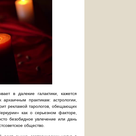
вает в далекие галактики, кажется
 архаичным практикам: астрологии,
трит рекламой тарологов, обещающих
ркурии» как о серьезном факторе,
сто безобидное увлечение или дань
стсоветское общество.