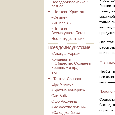
Масштаб
Псевдобиблейские /
России, 
разное
Ежегодны
«Церковь Христа»
мистикой
«Семья»
только л
Уитнесс Ли
непредс
«Церковь
Всемогущего Бога»
продукти
Неопятидесятники
Эта стат
Псевдоиндуистские
рассмотр
опираясь
«Ананда марга»
Кришнаиты
Почему
(«Общество Сознания
Кришны» и др.)
Чтобы п
ТМ
психолог
«Тантра-Сангха»
человече
Шри Чинмой
«Брахма Кумарис»
Поиск оп
Саи Баба
Социаль
Ошо Раджниш
благода
«Искусство жизни»
обрести 
«Сахаджа-йога»