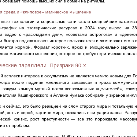
а обещает помощь высших сил в обмен на ритуалы.
я среда и «клиповое» магическое мышление
нные технологии и социальные сети стали мощнейшим катализат
т-трафик на эзотерических ресурсах в 2024 году вырос на 3
ми видео с «раскладами дня», «советами астролога» и «денеж
 быстро подхватывают интерес пользователя и затягивают его в 
ляется нормой. Формат коротких, ярких и эмоционально заряже
ния магического мышления, которое не требует критического анал
ческие параллели. Призраки 90-х
 всплеск интереса к оккультизму не является чем-то новым для Ро
когда после падения «железного занавеса» и краха коммунист
 вакуум хлынул мутный поток всевозможных «целителей», «экст
натолия Кашпировского и Аллана Чумака собирали у экранов мил
ак и сейчас, это было реакцией на слом старого мира и тотальную
ой, хоть и серой, картине мира, оказались в ситуации хаоса. Раз
еский кризис, рост преступности — все это порождало массову
ии от проблем.
сть и существенное отличие. В 90-е годы оккультизм был скорее