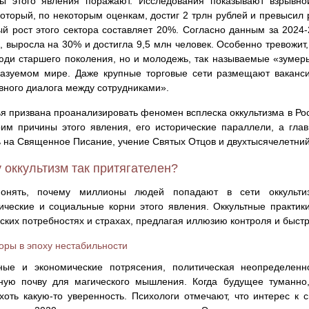
ы этого явления поражают. Исследования показывают взрывной
который, по некоторым оценкам, достиг 2 трлн рублей и превысил р
й рост этого сектора составляет 20%. Согласно данным за 2024
, выросла на 30% и достигла 9,5 млн человек. Особенно тревожит
юди старшего поколения, но и молодежь, так называемые «зумеры
казуемом мире. Даже крупные торговые сети размещают ваканси
вного диалога между сотрудниками».
ья призвана проанализировать феномен всплеска оккультизма в Ро
им причины этого явления, его исторические параллели, а гла
 на Священное Писание, учение Святых Отцов и двухтысячелетний
 оккультизм так притягателен?
онять, почему миллионы людей попадают в сети оккультиз
ические и социальные корни этого явления. Оккультные практи
ских потребностях и страхах, предлагая иллюзию контроля и быст
оры в эпоху нестабильности
ные и экономические потрясения, политическая неопределенн
тную почву для магического мышления. Когда будущее туманно,
хоть какую-то уверенность. Психологи отмечают, что интерес к 