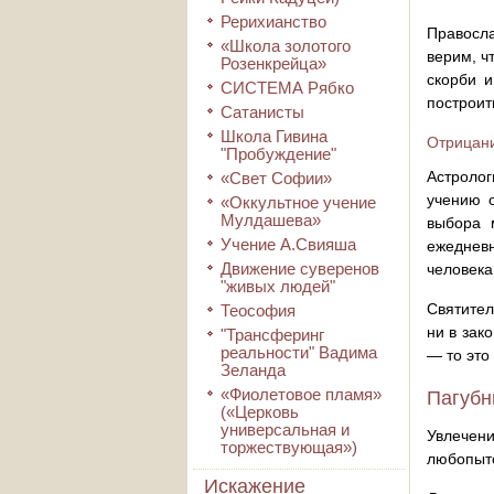
Рерихианство
Правосла
«Школа золотого
верим, ч
Розенкрейца»
скорби и
СИСТЕМА Рябко
построит
Сатанисты
Школа Гивина
Отрицан
"Пробуждение"
Астролог
«Свет Софии»
учению о
«Оккультное учение
Мулдашева»
выбора 
Учение А.Свияша
ежедневн
Движение суверенов
человека
"живых людей"
Святител
Теософия
ни в зак
"Трансферинг
реальности" Вадима
— то это
Зеланда
«Фиолетовое пламя»
Пагубн
(«Церковь
универсальная и
Увлечен
торжествующая»)
любопытс
Искажение