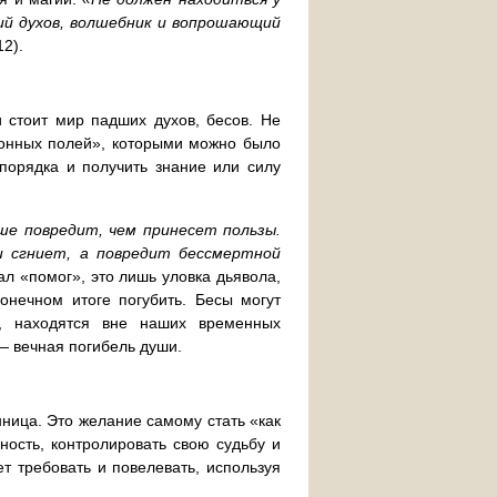
ий духов, волшебник и вопрошающий
12).
и стоит мир падших духов, бесов. Не
ионных полей», которыми можно было
порядка и получить знание или силу
ьше повредит, чем принесет пользы.
и сгниет, а повредит бессмертной
ал «помог», это лишь уловка дьявола,
онечном итоге погубить. Бесы могут
а, находятся вне наших временных
— вечная погибель души.
ница. Это желание самому стать «как
ность, контролировать свою судьбу и
ет требовать и повелевать, используя