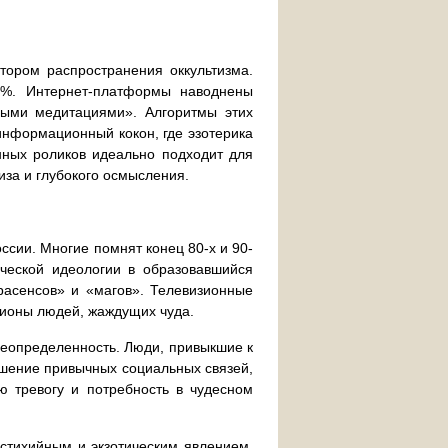
ором распространения оккультизма.
8%. Интернет-платформы наводнены
ными медитациями». Алгоритмы этих
информационный кокон, где эзотерика
нных роликов идеально подходит для
иза и глубокого осмысления.
ссии. Многие помнят конец 80-х и 90-
ической идеологии в образовавшийся
расенсов» и «магов». Телевизионные
лионы людей, жаждущих чуда.
 неопределенность. Люди, привыкшие к
рушение привычных социальных связей,
ю тревогу и потребность в чудесном
 стихийным и экзотическим явлением.