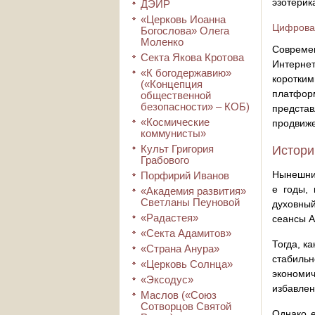
эзотерик
ДЭИР
«Церковь Иоанна
Цифрова
Богослова» Олега
Моленко
Совреме
Секта Якова Кротова
Интерне
«К богодержавию»
коротки
(«Концепция
платформ
общественной
безопасности» – КОБ)
представ
«Космические
продвиже
коммунисты»
Культ Григория
Истори
Грабового
Нынешний
Порфирий Иванов
е годы, 
«Академия развития»
Светланы Пеуновой
духовный
«Радастея»
сеансы А
«Секта Адамитов»
Тогда, к
«Страна Анура»
стабильн
«Церковь Солнца»
экономич
«Эксодус»
избавлен
Маслов («Союз
Сотворцов Святой
Однако е