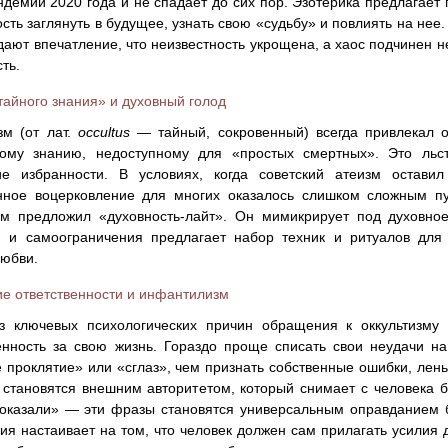
демии 2020 года и не спадает до сих пор. Эзотерика предлагает
сть заглянуть в будущее, узнать свою «судьбу» и повлиять на нее.
дают впечатление, что неизвестность укрощена, а хаос подчинен 
ть.
айного знания» и духовный голод
зм (от лат.
occultus
— тайный, сокровенный) всегда привлекал о
ному знанию, недоступному для «простых смертных». Это льст
е избранности. В условиях, когда советский атеизм остави
нное воцерковление для многих оказалось слишком сложным п
зм предложил «духовность-лайт». Он мимикрирует под духовное
 и самоограничения предлагает набор техник и ритуалов для 
любви.
е ответственности и инфантилизм
з ключевых психологических причин обращения к оккультизму
енность за свою жизнь. Гораздо проще списать свои неудачи н
 проклятие» или «сглаз», чем признать собственные ошибки, лен
 становятся внешним авторитетом, который снимает с человека 
оказали» — эти фразы становятся универсальным оправданием б
ия настаивает на том, что человек должен сам прилагать усилия 