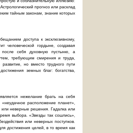
 простую и соблазнительную иллюзию:
 Астрологический прогноз или расклад
неким тайным законам, знание которых
бещанием доступа к эксклюзивному,
ит человеческой гордыне, создавая
л после себя духовную пустыню, а
утем, требующим смирения и труда,
 развитие, но вместо трудного пути
достижения земных благ: богатства,
 является нежелание брать на себя
а «неудачное расположение планет»,
ь или неверные решения. Гадалка или
бремя выбора. «Звезды так сошлись»,
ездействия или неверных поступков.
для достижения целей, в то время как