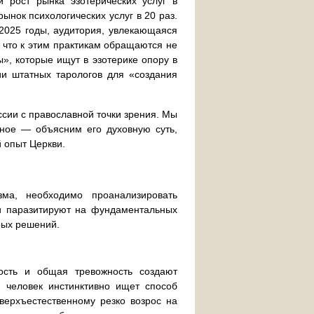
 рост рынка эзотерических услуг в
ынок психологических услуг в 20 раз.
-2025 годы, аудитория, увлекающаяся
, что к этим практикам обращаются не
», которые ищут в эзотерике опору в
и штатных тарологов для «создания
ссии с православной точки зрения. Мы
вное — объясним его духовную суть,
 опыт Церкви.
ма, необходимо проанализировать
ки паразитируют на фундаментальных
рых решений.
ость и общая тревожность создают
 человек инстинктивно ищет способ
сверхъестественному резко возрос на