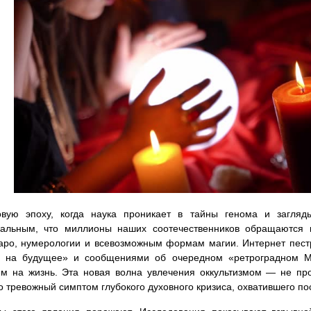
вую эпоху, когда наука проникает в тайны генома и загляды
сальным, что миллионы наших соотечественников обращаются к
аро, нумерологии и всевозможным формам магии. Интернет пес
д на будущее» и сообщениями об очередном «ретроградном Ме
м на жизнь. Эта новая волна увлечения оккультизмом — не про
о тревожный симптом глубокого духовного кризиса, охватившего по