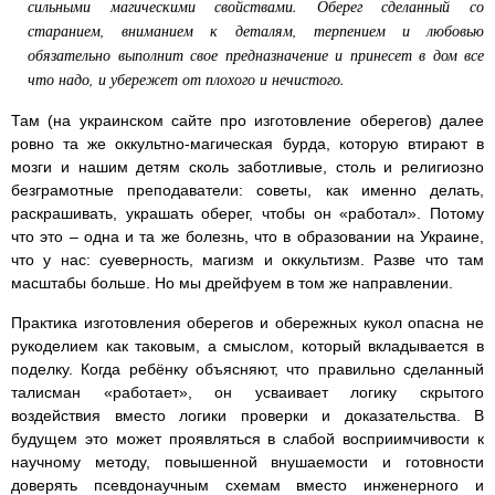
сильными магическими свойствами. Оберег сделанный со
старанием, вниманием к деталям, терпением и любовью
обязательно выполнит свое предназначение и принесет в дом все
что надо, и убережет от плохого и нечистого.
Там (на украинском сайте про изготовление оберегов) далее
ровно та же оккультно-магическая бурда, которую втирают в
мозги и нашим детям сколь заботливые, столь и религиозно
безграмотные преподаватели: советы, как именно делать,
раскрашивать, украшать оберег, чтобы он «работал». Потому
что это – одна и та же болезнь, что в образовании на Украине,
что у нас: суеверность, магизм и оккультизм. Разве что там
масштабы больше. Но мы дрейфуем в том же направлении.
Практика изготовления оберегов и обережных кукол опасна не
рукоделием как таковым, а смыслом, который вкладывается в
поделку. Когда ребёнку объясняют, что правильно сделанный
талисман «работает», он усваивает логику скрытого
воздействия вместо логики проверки и доказательства. В
будущем это может проявляться в слабой восприимчивости к
научному методу, повышенной внушаемости и готовности
доверять псевдонаучным схемам вместо инженерного и