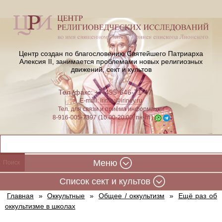
Центр создан по благословению Святейшего Патриарха
Алексия II,
занимается проблемами новых религиозных
движений, сект и культов
Тел./факс: +7-495-646-71-47
E-mail:
iriney@iriney.ru
Тел. для связи и приёма информации
8-916-005-7397 (10:00-20:00, пн-пт)
Меню
Cписок сект и культов
Главная
»
Оккультные
»
Общее / оккультизм
»
Ещё раз об
оккультизме в школах