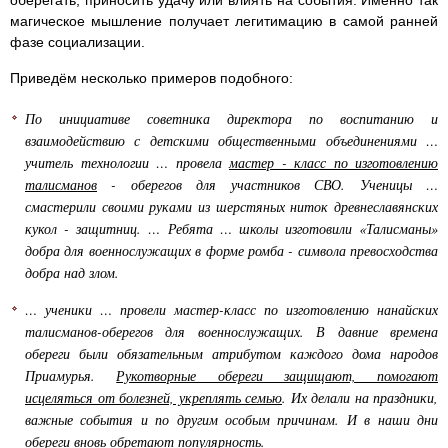
магическое мышление получает легитимацию в самой ранней
фазе социализации.
Приведём несколько примеров подобного:
По инициативе советника директора по воспитанию и
взаимодействию с детскими общественными объединениями …
учитель технологии … провела
мастер - класс по изготовлению
талисманов
- оберегов для участников СВО. Ученицы …
смастерили своими руками из шерстяных ниток древнеславянских
кукол - защитниц. … Ребята … школы изготовили «Талисманы»
добра для военнослужащих в форме ромба - символа превосходства
добра над злом.
… ученики … провели мастер-класс по изготовлению нанайских
талисманов-оберегов для военнослужащих. В давние времена
обереги были обязательным атрибутом каждого дома народов
Приамурья.
Рукотворные обереги защищают, помогают
исцеляться от болезней, укреплять семью
. Их делали на праздники,
важные события и по другим особым причинам. И в наши дни
обереги вновь обретают популярность.