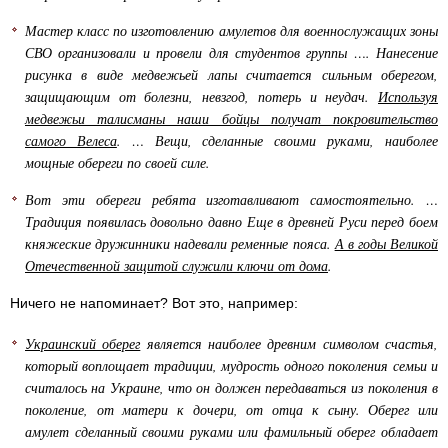
Мастер класс по изготовлению амулетов для военнослужащих зоны
СВО организовали и провели для студентов группы …. Нанесение
рисунка в виде медвежьей лапы считается сильным оберегом,
защищающим от болезни, невзгод, потерь и неудач.
Используя
медвежьи талисманы наши бойцы получат покровительство
самого Велеса
. … Вещи, сделанные своими руками, наиболее
мощные обереги по своей силе.
Вот эти обереги ребята изготавливают самостоятельно. …
Традиция появилась довольно давно Еще в древней Руси перед боем
княжеские дружинники надевали ременные пояса.
А в годы Великой
Отечественной защитой служили ключи от дома
.
Ничего не напоминает? Вот это, например:
Украинский оберег
является наиболее древним символом счастья,
который воплощает традиции, мудрость одного поколения семьи и
считалось на Украине, что он должен передаваться из поколения в
поколение, от матери к дочери, от отца к сыну. Оберег или
амулет сделанный своими руками или фамильный оберег обладает