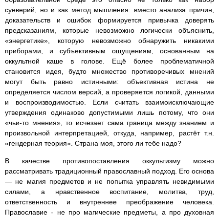
суеверий, но и как метод мышления: вместо анализа причин,
доказательств и ошибок формируется привычка доверять
предсказаниям, которые невозможно логически объяснить,
«энергетике», которую невозможно обнаружить никакими
приборами, и субъективным ощущениям, основанным на
оккультной каше в голове. Ещё более проблематичной
становится идея, будто множество противоречивых мнений
могут быть равно истинными: объективная истина не
определяется числом версий, а проверяется логикой, данными
и воспроизводимостью. Если считать взаимоисключающие
утверждения одинаково допустимыми лишь потому, что они
«чьи-то мнения», то исчезает сама граница между знанием и
произвольной интерпретацией, откуда, например, растёт т.н.
«гендерная теория». Страна моя, этого ли тебе надо?
В качестве противопоставления оккультизму можно
рассматривать традиционный православный подход. Его основа
— не магия предметов и не попытка управлять невидимыми
силами, а нравственное воспитание, молитва, труд,
ответственность и внутреннее преображение человека.
Православие - не про магические предметы, а про духовная