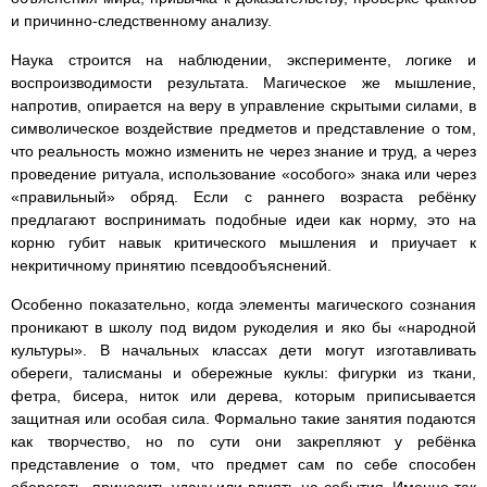
и причинно-следственному анализу.
Наука строится на наблюдении, эксперименте, логике и
воспроизводимости результата. Магическое же мышление,
напротив, опирается на веру в управление скрытыми силами, в
символическое воздействие предметов и представление о том,
что реальность можно изменить не через знание и труд, а через
проведение ритуала, использование «особого» знака или через
«правильный» обряд. Если с раннего возраста ребёнку
предлагают воспринимать подобные идеи как норму, это на
корню губит навык критического мышления и приучает к
некритичному принятию псевдообъяснений.
Особенно показательно, когда элементы магического сознания
проникают в школу под видом рукоделия и яко бы «народной
культуры». В начальных классах дети могут изготавливать
обереги, талисманы и обережные куклы: фигурки из ткани,
фетра, бисера, ниток или дерева, которым приписывается
защитная или особая сила. Формально такие занятия подаются
как творчество, но по сути они закрепляют у ребёнка
представление о том, что предмет сам по себе способен
оберегать, приносить удачу или влиять на события. Именно так