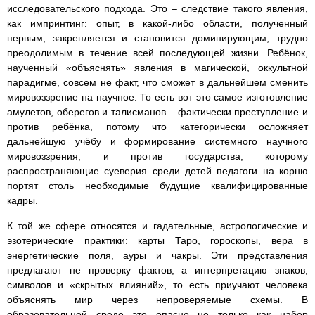
исследовательского подхода. Это – следствие такого явления,
как импринтинг: опыт, в какой-либо области, полученный
первым, закрепляется и становится доминирующим, трудно
преодолимым в течение всей последующей жизни. Ребёнок,
наученный «объяснять» явления в магической, оккультной
парадигме, совсем не факт, что сможет в дальнейшем сменить
мировоззрение на научное. То есть вот это самое изготовление
амулетов, оберегов и талисманов – фактически преступление и
против ребёнка, потому что категорически осложняет
дальнейшую учёбу и формирование системного научного
мировоззрения, и против государства, которому
распространяющие суеверия среди детей педагоги на корню
портят столь необходимые будущие квалифицированные
кадры.
К той же сфере относятся и гадательные, астрологические и
эзотерические практики: карты Таро, гороскопы, вера в
энергетические поля, ауры и чакры. Эти представления
предлагают не проверку фактов, а интерпретацию знаков,
символов и «скрытых влияний», то есть приучают человека
объяснять мир через непроверяемые схемы. В
образовательной среде это опасно не только как набор