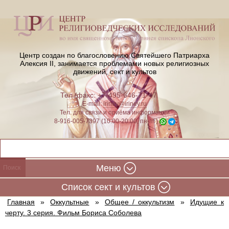
Центр создан по благословению Святейшего Патриарха
Алексия II,
занимается проблемами новых религиозных
движений, сект и культов
Тел./факс: +7-495-646-71-47
E-mail:
iriney@iriney.ru
Тел. для связи и приёма информации
8-916-005-7397 (10:00-20:00, пн-пт)
Меню
Cписок сект и культов
Главная
»
Оккультные
»
Общее / оккультизм
»
Идущие к
черту. 3 серия. Фильм Бориса Соболева