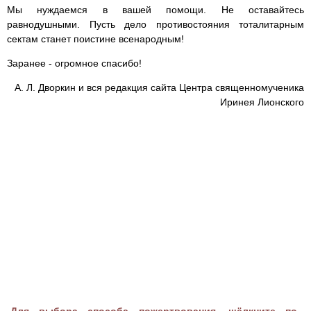
Мы нуждаемся в вашей помощи. Не оставайтесь
равнодушными. Пусть дело противостояния тоталитарным
сектам станет поистине всенародным!
Заранее - огромное спасибо!
А. Л. Дворкин и вся редакция сайта Центра священномученика
Иринея Лионского
Для выбора способа пожертвования, щёлкните по