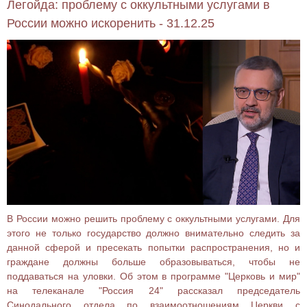
Легойда: проблему с оккультными услугами в
России можно искоренить - 31.12.25
В России можно решить проблему с оккультными услугами. Для
этого не только государство должно внимательно следить за
данной сферой и пресекать попытки распространения, но и
граждане должны больше образовываться, чтобы не
поддаваться на уловки. Об этом в программе "Церковь и мир"
на телеканале "Россия 24" рассказал председатель
Синодального отдела по взаимоотношениям Церкви с