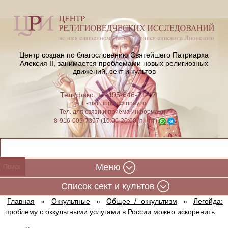
Центр создан по благословению Святейшего Патриарха
Алексия II,
занимается проблемами новых религиозных
движений, сект и культов
Тел./факс: +7-495-646-71-47
E-mail:
iriney@iriney.ru
Тел. для связи и приёма информации
8-916-005-7397 (10:00-20:00, пн-пт)
Меню
Cписок сект и культов
Главная
»
Оккультные
»
Общее / оккультизм
»
Легойда:
проблему с оккультными услугами в России можно искоренить