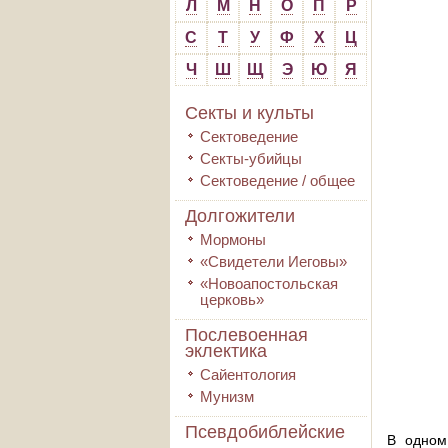
Л
М
Н
О
П
Р
С
Т
У
Ф
Х
Ц
Ч
Ш
Щ
Э
Ю
Я
Секты и культы
Сектоведение
Секты-убийцы
Сектоведение / общее
Долгожители
Мормоны
«Свидетели Иеговы»
«Новоапостольская
церковь»
Послевоенная
эклектика
Сайентология
Мунизм
Псевдобиблейские
В одном