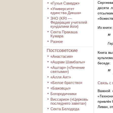
Сергиева
«Гухья Самадж»
десяти 
«Университет
единства Дикша»
отсылка
3HO (KRI ―
«божеств
Федерация учителей
кундалини йоги)
Из книги:
Секта Пракаша
Кумара
Разное
Ге
Постсоветские
Книга вы
«Анастасия»
культизм
«Ашрам Шамбалы»
беседе:
«Аштар» («Лечение
″
святыми»)
«Алля Аят»
«Белое братство»
Связь с
«Бажовцы»
Важной 
Богородичники
«Технони
Виссарион («Церковь
привлёк 
последнего завета»)
Ливан, о
Секта Белодеда