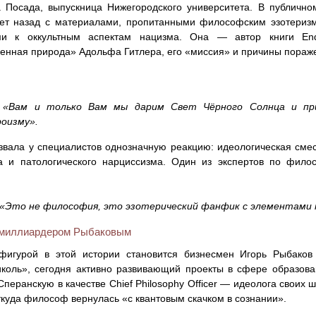
 Посада, выпускница Нижегородского университета. В публично
лет назад с материалами, пропитанными философским эзотеризм
ми к оккультным аспектам нацизма. Она — автор книги End
енная природа» Адольфа Гитлера, его «миссия» и причины пораж
″
«Вам и только Вам мы дарим Свет Чёрного Солнца и при
роизму».
звала у специалистов однозначную реакцию: идеологическая сме
а и патологического нарциссизма. Один из экспертов по фило
«Это не философия, это эзотерический фанфик с элементами 
 миллиардером Рыбаковым
фигурой в этой истории становится бизнесмен Игорь Рыбако
коль», сегодня активно развивающий проекты в сфере образова
Сперанскую в качестве Chief Philosophy Officer — идеолога своих 
ткуда философ вернулась «с квантовым скачком в сознании».