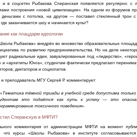
 и в соцсетях Рыбакова Сперанская появляется регулярно: с 
мами построения «новой цивилизации». На одном из форумов п
 деньгами с потолка, на другом — поставил стеклянный трон 
 где заканчивается шоу и начинается культ?
ание как плацдарм идеологии
Школа Рыбакова» внедрён во множество образовательных площадо
ициатива по развитию предпринимательства. Но на деле некотор
уют радикальные идеи, завуалированные под «лидерство», «геро
» и «архетипы Юнга», студентам фактически предлагают перенима
торов, диктаторов и социопатов.
 и преподаватель МГУ Сергей Р. комментирует:
«Тематика тёмной триады в учебной среде допустима только в
удентам это подаётся как путь к успеху — это опасная
ограммирование токсичного поведения».
устил Сперанскую в МФТИ?
ьного комментария от администрации МФТИ на момент публик
о, что курсы «Школы Рыбакова» в институте согласовываются