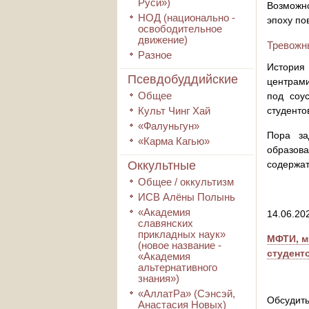
Руси»)
Возможно
НОД (национально -
эпоху по
освободительное
движение)
Тревожн
Разное
История
Псевдобуддийские
центрами
Общее
под соу
Культ Чинг Хай
студенто
«Фалуньгун»
Пора за
«Карма Кагью»
образов
Оккультные
содержат
Общее / оккультизм
ИСВ Алёны Полынь
«Академия
14.06.20
славянских
прикладных наук»
МФТИ, м
(новое название -
студент
«Академия
альтернативного
знания»)
«АллатРа» (Сэнсэй,
Обсудить
Анастасия Новых)