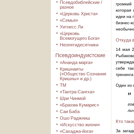
Псевдобиблейские /
громкий
разное
которая 
«Церковь Христа»
идеи на 
«Семья»
бизнес-к
Уитнесс Ли
необычно
«Церковь
Всемогущего Бога»
Откуда 
Неопятидесятники
14 мая 
Псевдоиндуистские
Рыбаков
утвержда
«Ананда марга»
себе та
Кришнаиты
(«Общество Сознания
тренинга
Кришны» и др.)
ТМ
Один из 
«Тантра-Сангха»
Шри Чинмой
го
«Брахма Кумарис»
ли
Саи Баба
Ошо Раджниш
Кто так
«Искусство жизни»
За зага
«Сахаджа-йога»