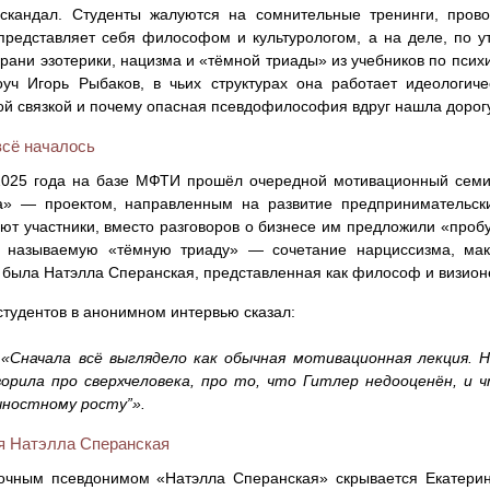
 скандал. Студенты жалуются на сомнительные тренинги, пров
представляет себя философом и культурологом, а на деле, по у
грани эзотерики, нацизма и «тёмной триады» из учебников по пси
оуч Игорь Рыбаков, в чьих структурах она работает идеологиче
й связкой и почему опасная псевдофилософия вдруг нашла дорогу
всё началось
2025 года на базе МФТИ прошёл очередной мотивационный семи
а» — проектом, направленным на развитие предпринимательских
ют участники, вместо разговоров о бизнесе им предложили «пробу
к называемую «тёмную триаду» — сочетание нарциссизма, мак
 была Натэлла Сперанская, представленная как философ и визион
студентов в анонимном интервью сказал:
″
«Сначала всё выглядело как обычная мотивационная лекция. 
ворила про сверхчеловека, про то, что Гитлер недооценён, и
чностному росту”».
ая Натэлла Сперанская
дочным псевдонимом «Натэлла Сперанская» скрывается Екатери