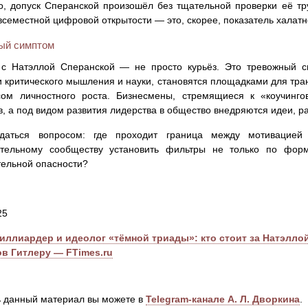
, допуск Сперанской произошёл без тщательной проверки её тр
всеместной цифровой открытости — это, скорее, показатель халатн
ый симптом
 с Натэллой Сперанской — не просто курьёз. Это тревожный с
 критического мышления и науки, становятся площадками для тра
сом личностного роста. Бизнесмены, стремящиеся к «коучинг
в, а под видом развития лидерства в общество внедряются идеи, р
даться вопросом: где проходит граница между мотивацие
ательному сообществу установить фильтры не только по фор
ельной опасности?
25
иллиардер и идеолог «тёмной триады»: кто стоит за Натэллой
ов Гитлеру — FTimes.ru
 данный материал вы можете в
Telegram-канале А. Л. Дворкина
.