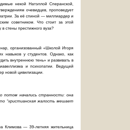
одимые некой Натэллой Сперанской,
тверждениям очевидцев, проповедует
хиатрии. За её спиной — миллиардер и
ским советником. Что стоит за этой
 в стены престижного вуза?
нар, организованный «Школой Игоря
 навыков у студентов. Однако, как
дить внутреннюю тень» и развивать в
иавеллизма и психопатии. Ведущей
ер новой цивилизации.
Но потом начались странности: она
 что “христианская жалость мешает
на Климова — 39-летняя жительница