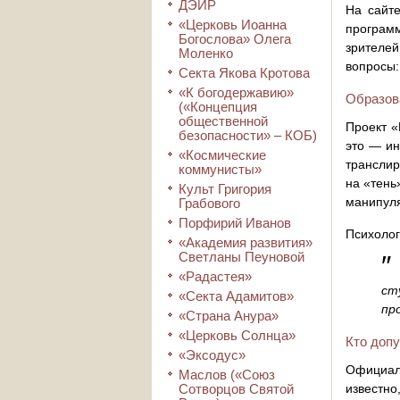
ДЭИР
На сайте
«Церковь Иоанна
програм
Богослова» Олега
зрителей
Моленко
вопросы:
Секта Якова Кротова
«К богодержавию»
Образов
(«Концепция
общественной
Проект «
безопасности» – КОБ)
это — ин
«Космические
транслир
коммунисты»
на «тень
Культ Григория
манипуля
Грабового
Порфирий Иванов
Психолог
«Академия развития»
Светланы Пеуновой
″
«Радастея»
ст
«Секта Адамитов»
пр
«Страна Анура»
«Церковь Солнца»
Кто доп
«Эксодус»
Официал
Маслов («Союз
Сотворцов Святой
известн