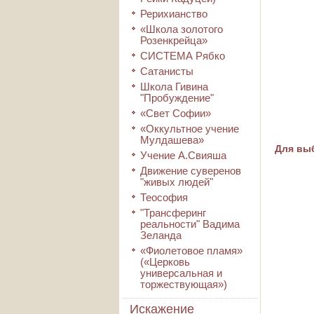
Рерихианство
«Школа золотого
Розенкрейца»
СИСТЕМА Рябко
Сатанисты
Школа Гивина
"Пробуждение"
«Свет Софии»
«Оккультное учение
Мулдашева»
Для выб
Учение А.Свияша
Движение суверенов
"живых людей"
Теософия
"Трансферинг
реальности" Вадима
Зеланда
«Фиолетовое пламя»
(«Церковь
универсальная и
торжествующая»)
Искажение