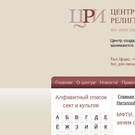
Центр созда
занимается 
Тел./факс:
Тел. для свя
Главная
О центре
Новости
Право
Помощь центру
Главная
Алфавитный список
Натэллой
сект и культов
МФТИ, 
А
Б
В
Г
Д
Е
зачем о
Ё
Ж
З
И
Й
К