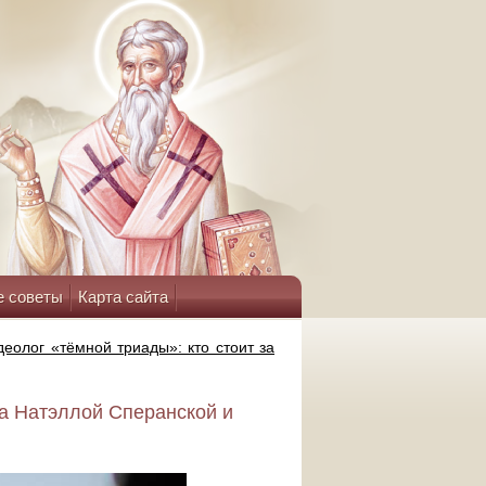
е советы
Карта сайта
еолог «тёмной триады»: кто стоит за
за Натэллой Сперанской и