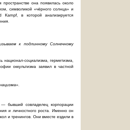
м пространстве она появилась около
ом, символикой «чёрного солнца» и
 Kampf, в которой анализируется
ения.
зываем к подлинному Солнечному
сь национал-социализма, герметизма,
софии оккультизма заявил в частной
нацизма»
.
в — бывший совладелец корпорации
ния и личностного роста. Именно он
школ и тренингов. Они вместе ездили в