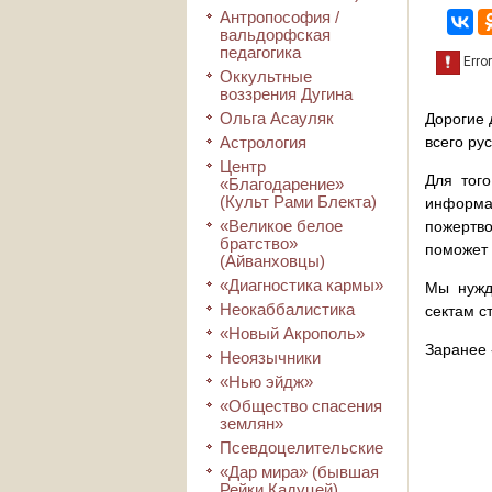
Антропософия /
вальдорфская
педагогика
Оккультные
воззрения Дугина
Ольга Асауляк
Дорогие 
Астрология
всего ру
Центр
Для того
«Благодарение»
(Культ Рами Блекта)
информа
«Великое белое
пожертво
братство»
поможет 
(Айванховцы)
«Диагностика кармы»
Мы нужд
Неокаббалистика
сектам с
«Новый Акрополь»
Заранее 
Неоязычники
«Нью эйдж»
«Общество спасения
землян»
Псевдоцелительские
«Дар мира» (бывшая
Рейки Кадуцей)