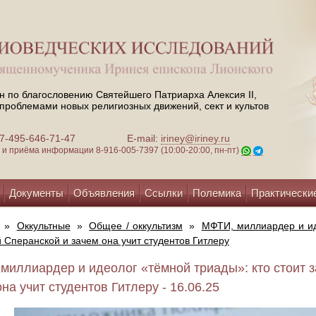
н по благословению Святейшего Патриарха Алексия II,
проблемами новых религиозных движений, сект и культов
 +7-495-646-71-47
E-mail:
iriney@iriney.ru
зи и приёма информации
8-916-005-7397 (10:00-20:00, пн-пт)
Документы
Объявления
Ссылки
Полемика
Практически
»
Оккультные
»
Общее / оккультизм
»
МФТИ, миллиардер и ид
 Сперанской и зачем она учит студентов Гитлеру
миллиардер и идеолог «тёмной триады»: кто стоит 
на учит студентов Гитлеру - 16.06.25