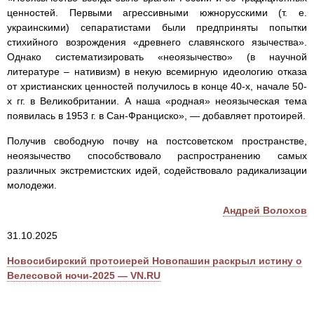
ценностей. Первыми агрессивными южнорусскими (т. е.
украинскими) сепаратистами были предприняты попытки
стихийного возрождения «древнего славянского язычества».
Однако систематизировать «неоязычество» (в научной
литературе – нативизм) в некую всемирную идеологию отказа
от христианских ценностей получилось в конце 40-х, начале 50-
х гг. в Великобритании. А наша «родная» неоязыческая тема
появилась в 1953 г. в Сан-Франциско», — добавляет протоирей.
Получив свободную почву на постсоветском пространстве,
неоязычество способствовало распространению самых
различных экстремистских идей, содействовало радикализации
молодежи.
Андрей Волохов
31.10.2025
Новосибирский протоиерей Новопашин раскрыл истину о
Велесовой ночи-2025 — VN.RU