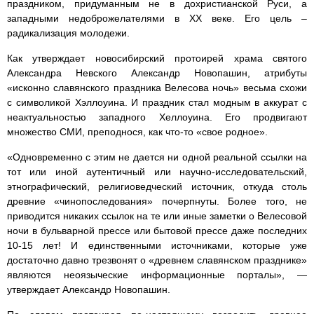
праздником, придуманным не в дохристианской Руси, а
западными недоброжелателями в XX веке. Его цель –
радикализация молодежи.
Как утверждает новосибирский протоирей храма святого
Александра Невского Александр Новопашин, атрибуты
«исконно славянского праздника Велесова ночь» весьма схожи
с символикой Хэллоуина. И праздник стал модным в аккурат с
неактуальностью западного Хеллоуина. Его продвигают
множество СМИ, преподнося, как что-то «свое родное».
«Одновременно с этим не дается ни одной реальной ссылки на
тот или иной аутентичный или научно-исследовательский,
этнографический, религиоведческий источник, откуда столь
древние «чинопоследования» почерпнуты. Более того, не
приводится никаких ссылок на те или иные заметки о Велесовой
ночи в бульварной прессе или бытовой прессе даже последних
10-15 лет! И единственными источниками, которые уже
достаточно давно трезвонят о «древнем славянском празднике»
являются неоязыческие информационные порталы», —
утверждает Александр Новопашин.