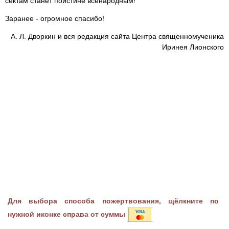
сектам станет поистине всенародным!
Заранее - огромное спасибо!
А. Л. Дворкин и вся редакция сайта Центра священномученика
Иринея Лионского
Для выбора способа пожертвования, щёлкните по
нужной иконке справа от суммы