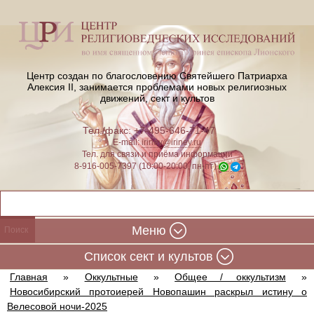
Центр создан по благословению Святейшего Патриарха
Алексия II,
занимается проблемами новых религиозных
движений, сект и культов
Тел./факс: +7-495-646-71-47
E-mail:
iriney@iriney.ru
Тел. для связи и приёма информации
8-916-005-7397 (10:00-20:00, пн-пт)
Меню
Cписок сект и культов
Главная
»
Оккультные
»
Общее / оккультизм
»
Новосибирский протоиерей Новопашин раскрыл истину о
Велесовой ночи-2025