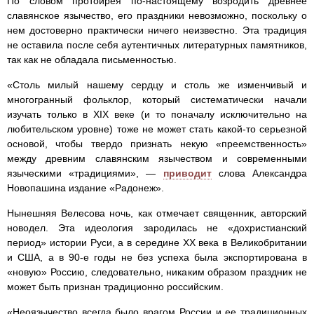
По словом протоирея по-настоящему возродить древнее
славянское язычество, его праздники невозможно, поскольку о
нем достоверно практически ничего неизвестно. Эта традиция
не оставила после себя аутентичных литературных памятников,
так как не обладала письменностью.
«Столь милый нашему сердцу и столь же изменчивый и
многогранный фольклор, который систематически начали
изучать только в XIX веке (и то поначалу исключительно на
любительском уровне) тоже не может стать какой-то серьезной
основой, чтобы твердо признать некую «преемственность»
между древним славянским язычеством и современными
языческими «традициями», —
приводит
слова Александра
Новопашина издание «Радонеж».
Нынешняя Велесова ночь, как отмечает священник, авторский
новодел. Эта идеология зародилась не «дохристианский
период» истории Руси, а в середине XX века в Великобритании
и США, а в 90-е годы не без успеха была экспортирована в
«новую» Россию, следовательно, никаким образом праздник не
может быть признан традиционно российским.
«Неоязычество всегда было врагом России и ее традиционных