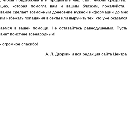
, чтобы поддерживать и продвигать наш сайт, нужны средства
цию, которая помогла вам и вашим близким, пожалуйста,
вание сделает возможным донесение нужной информации до мног
им избежать попадания в секты или выручить тех, кто уже оказался
аемся в вашей помощи. Не оставайтесь равнодушными. Пусть 
танет поистине всенародным!
- огромное спасибо!
А. Л. Дворкин и вся редакция сайта Цент