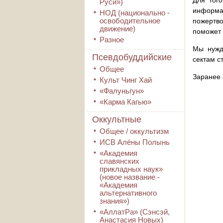
Для того
Руси»)
информа
НОД (национально -
освободительное
пожертво
движение)
поможет 
Разное
Мы нужд
Псевдобуддийские
сектам с
Общее
Заранее 
Культ Чинг Хай
«Фалуньгун»
«Карма Кагью»
Оккультные
Общее / оккультизм
ИСВ Алёны Полынь
«Академия
славянских
прикладных наук»
(новое название -
«Академия
альтернативного
знания»)
«АллатРа» (Сэнсэй,
Анастасия Новых)