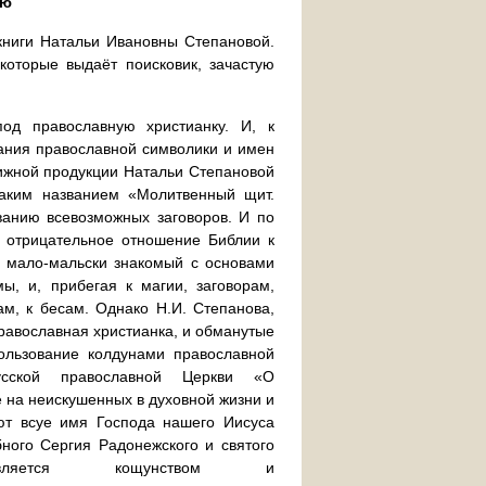
ую
книги Натальи Ивановны Степановой.
которые выдаёт поисковик, зачастую
под православную христианку. И, к
ания православной символики и имен
нижной продукции Натальи Степановой
таким названием «Молитвенный щит.
ованию всевозможных заговоров. И по
о отрицательное отношение Библии к
 мало-мальски знакомый с основами
мы, и, прибегая к магии, заговорам,
м, к бесам. Однако Н.И. Степанова,
православная христианка, и обманутые
ользование колдунами православной
усской православной Церкви «О
те на неискушенных в духовной жизни и
ют всуе имя Господа нашего Иисуса
ного Сергия Радонежского и святого
вляется кощунством и