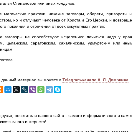
атальи Степановой или иных колдунов:
е магические практики, никакие заговоры, обереги, привороты 
ством, но и отлучают человека от Христа и Его Церкви, и возвращ
ого покаяния и отречения от всех оккультных практик;
ие заговоры не способствуют исцелению: лечиться надо у врач
им, цыганским, саратовским, сахалинским, удмуртским или ин
ьницам.
латова
 данный материал вы можете в
Telegram-канале А. Л. Дворкина
.
друзья, посетители нашего сайта - самого информативного и самог
сскоязычного интернета!