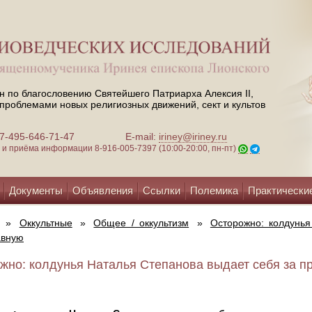
н по благословению Святейшего Патриарха Алексия II,
проблемами новых религиозных движений, сект и культов
 +7-495-646-71-47
E-mail:
iriney@iriney.ru
зи и приёма информации
8-916-005-7397 (10:00-20:00, пн-пт)
Документы
Объявления
Ссылки
Полемика
Практически
»
Оккультные
»
Общее / оккультизм
»
Осторожно: колдунья
авную
жно: колдунья Наталья Степанова выдает себя за пр