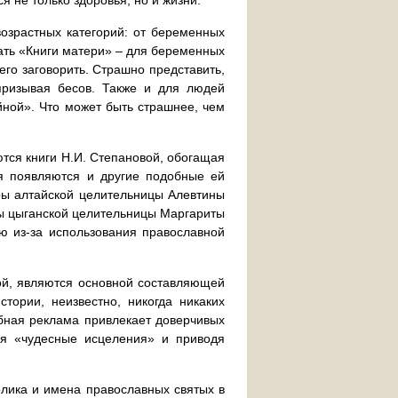
 не только здоровья, но и жизни.
озрастных категорий: от беременных
кать «Книги матери» – для беременных
его заговорить. Страшно представить,
призывая бесов. Также и для людей
йной». Что может быть страшнее, чем
тся книги Н.И. Степановой, обогащая
мя появляются и другие подобные ей
ры алтайской целительницы Алевтины
ры цыганской целительницы Маргариты
ю из-за использования православной
ой, являются основной составляющей
стории, неизвестно, никогда никаких
бная реклама привлекает доверчивых
ая «чудесные исцеления» и приводя
олика и имена православных святых в