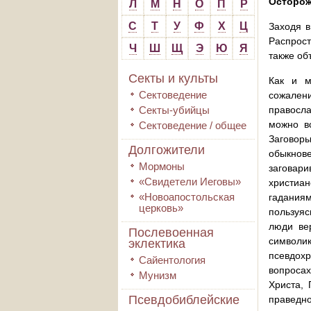
Осторож
Л
М
Н
О
П
Р
С
Т
У
Ф
Х
Ц
Заходя в
Распрост
Ч
Ш
Щ
Э
Ю
Я
также об
Секты и культы
Как и м
Сектоведение
сожалени
Секты-убийцы
правосла
можно в
Сектоведение / общее
Заговоры
Долгожители
обыкнове
Мормоны
заговар
«Свидетели Иеговы»
христиан
«Новоапостольская
гаданиям
церковь»
пользуяс
люди ве
Послевоенная
символ
эклектика
псевдохр
Сайентология
вопроса
Мунизм
Христа, 
Псевдобиблейские
прав