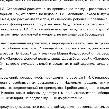
ое, практически несовместимые вещи: заговаривая, можно лишиться
.И. Степановой рассчитано на привлечение граждан различных в
тариков. Так, относительно недавно Н.И. Степанова начала выпус
 мам, где рассказывает о том, как выносить ребёнка и правильно 
омент формирования плода на него будут влиять заговорами, 
 поколения у Н.И. Степановой есть открытки «для старости досто
сти лет увлечься магией и умереть, не покаявшись в бесовщине?
 лет с временными успехами, с периодическим затишьем выпускаю
ство «Рипол классик». С завидной скоростью в последнее вре
Заговоры Печёрской целительницы Марии Федоровской», «Загово
й», «Заговоры Донской целительницы Дарьи Усвятовой», «Загово
й», которые смущают людей и вводят их в заблуждение, зачасту
и.
исцелений, которые якобы происходят по советам Н.И. Степанов
торая способствует их раскупаемости. Насколько правдивы эти и
альных подтверждений не приводится. Крайне досадно, что подо
. Именно таким образом действуют многие лжецелители, обещ
ные истории, не подтвержденные документально.
предупредить всех, кого ввела в заблуждение православная симв