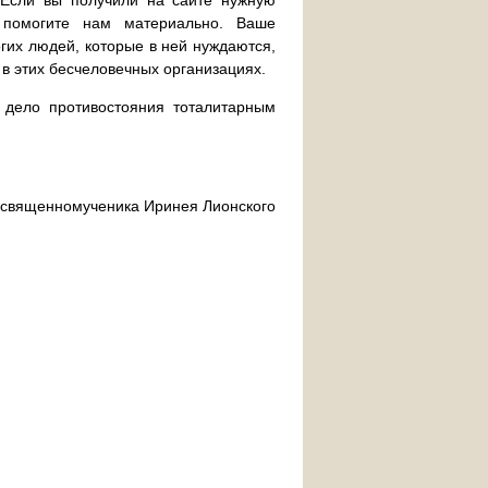
. Если вы получили на сайте нужную
 помогите нам материально. Ваше
их людей, которые в ней нуждаются,
 в этих бесчеловечных организациях.
дело противостояния тоталитарным
ра священномученика Иринея Лионского