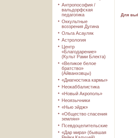
Антропософия /
вальдорфская
педагогика
Для выб
Оккультные
воззрения Дугина
Ольга Асауляк
Астрология
Центр
«Благодарение»
(Культ Рами Блекта)
«Великое белое
братство»
(Айванховцы)
«Диагностика кармы»
Неокаббалистика
«Новый Акрополь»
Неоязычники
«Нью эйдж»
«Общество спасения
землян»
Псевдоцелительские
«Дар мира» (бывшая
Рейки Кадуцей)