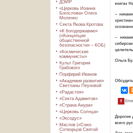
ДЭИР
книгах Н
«Церковь Иоанна
Богослова» Олега
– никаки
Моленко
христиан
Секта Якова Кротова
осознанн
«К богодержавию»
(«Концепция
– никак
общественной
сибирск
безопасности» – КОБ)
целител
«Космические
коммунисты»
Ольга Бу
Культ Григория
Грабового
Порфирий Иванов
«Академия развития»
Обсудить
Светланы Пеуновой
«Радастея»
«Секта Адамитов»
«Страна Анура»
«Церковь Солнца»
Дорогие 
«Эксодус»
всего ру
Маслов («Союз
Сотворцов Святой