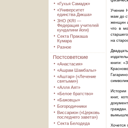
физическ
«Гухья Самадж»
«Университет
Учение Н
единства Дикша»
мам до с
3HO (KRI ―
женщин и
Федерация учителей
что в м
кундалини йоги)
старшего
Секта Пракаша
на старо
Кумара
Разное
Двадцать
Постсоветские
издатель
книги: «
«Анастасия»
Красново
«Ашрам Шамбалы»
Гагарино
«Аштар» («Лечение
символик
святыми»)
«Алля Аят»
Истории 
«Белое братство»
книг, ко
«Бажовцы»
документ
Богородичники
граждан
Виссарион («Церковь
вымышлен
последнего завета»)
Секта Белодеда
Хочется 