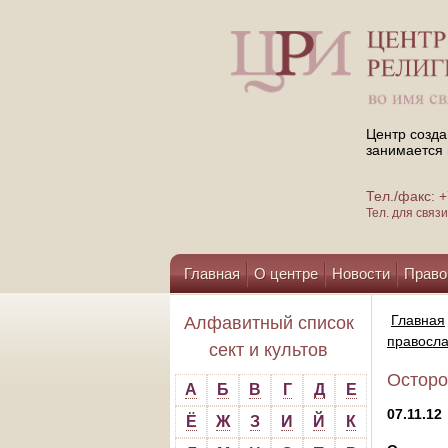
Центр созда
занимается 
Тел./факс:
Тел. для свя
Главная
О центре
Новости
Право
Помощь центру
Главная
Алфавитный список
правосл
сект и культов
Осторо
А
Б
В
Г
Д
Е
07.11.12
Ё
Ж
З
И
Й
К