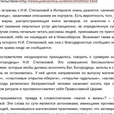
етельством»
http://www.patriarchia.ru/db/text/530422.html
 встречах с Н.И. Степановой в Интернете очень разнятся, начина
ница», заканчивая описанием ее портрета. Есть вероятность того,
я марка, распространяющая книги заговоров, по аналогии с 
ет оказание оккультных услуг дистанционно, за определенную су
учае очень печально читать рассказы людей, приехавших по приг
пановой, либо не нашёдших её в Новосибирске. Возникает также з
у которого Н.И. Степановой, как она с благодарностью сообщает,
ие храма нигде не сообщается.
ослужителям неоднократно приходилось говорить о суеверии на
городицы» Н.И. Степановой. Это совершенно бессмысленн
ми, которые якобы должны исполнять Бог, Богородица, ангелы и с
а не остановилась. У неё целое направление по выпуску магиче
», «счастливые открытки-обереги», «открытки гадальные», «загов
 Когда религиозно безграмотный человек начинает носить при с
ом ритуале и противопоставляет себя Православной Церкви.
спрашивается, правда в словосочетании «магия и жизнь»? – 
ой. Эти слова по сути являются антонимами, имеющими против
юдей, занимавшихся магическими практиками, говорит, что заговари