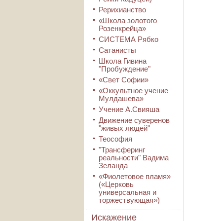
Рерихианство
«Школа золотого
Розенкрейца»
СИСТЕМА Рябко
Сатанисты
Школа Гивина
"Пробуждение"
«Свет Софии»
«Оккультное учение
Мулдашева»
Учение А.Свияша
Движение суверенов
"живых людей"
Теософия
"Трансферинг
реальности" Вадима
Зеланда
«Фиолетовое пламя»
(«Церковь
универсальная и
торжествующая»)
Искажение