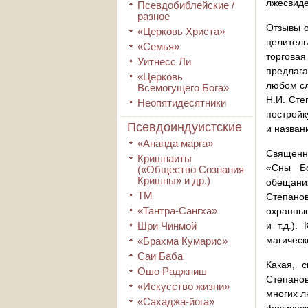
лжесвид
Псевдобиблейские /
разное
Отзывы о
«Церковь Христа»
целитель
«Семья»
торгова
Уитнесс Ли
предлага
«Церковь
любом сл
Всемогущего Бога»
Н.И. Сте
Неопятидесятники
постройк
Псевдоиндуистские
и назван
«Ананда марга»
Священн
Кришнаиты
«Сны Бо
(«Общество Сознания
Кришны» и др.)
обещания
ТМ
Степанов
«Тантра-Сангха»
охранные
Шри Чинмой
и т.д.).
магическ
«Брахма Кумарис»
Саи Баба
Какая, 
Ошо Раджниш
Степанов
«Искусство жизни»
многих л
«Сахаджа-йога»