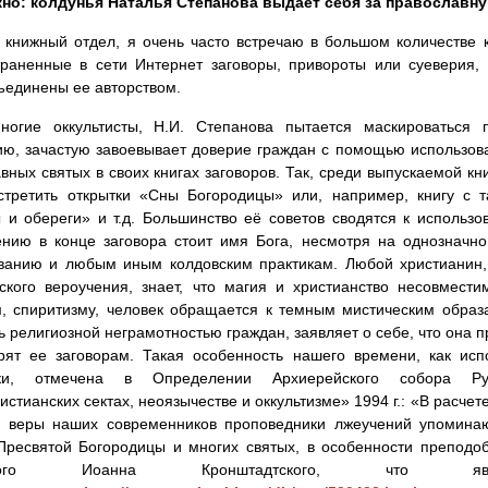
но: колдунья Наталья Степанова выдает себя за православн
 книжный отдел, я очень часто встречаю в большом количестве 
раненные в сети Интернет заговоры, привороты или суеверия, 
ъединены ее авторством.
ногие оккультисты, Н.И. Степанова пытается маскироваться 
ю, зачастую завоевывает доверие граждан с помощью использов
вных святых в своих книгах заговоров. Так, среди выпускаемой к
стретить открытки «Сны Богородицы» или, например, книгу с 
 и обереги» и т.д. Большинство её советов сводятся к использ
нию в конце заговора стоит имя Бога, несмотря на однозначн
иванию и любым иным колдовским практикам. Любой христианин,
ского вероучения, знает, что магия и христианство несовмести
, спиритизму, человек обращается к темным мистическим образа
ь религиозной неграмотностью граждан, заявляет о себе, что она 
рят ее заговорам. Такая особенность нашего времени, как исп
ики, отмечена в Определении Архиерейского собора Р
истианских сектах, неоязычестве и оккультизме» 1994 г.: «В расче
х веры наших современников проповедники лжеучений упомина
Пресвятой Богородицы и многих святых, в особенности преподоб
едного Иоанна Кронштадтского, что я