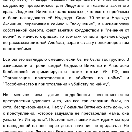
колдовству превратилась для Людмилы в главного заклятого
врага. Людмиле Витченко стало казаться, что все ее проблемы
и боли наколдовала ей Надежда. Сама 70-летняя Надежда
Аксинина, пережившая сейчас и "покушение", и инсценировку
собственной смерти, факт занятия колдовством и "лечения от
порчи" то начисто отрицает, то все-таки отчасти признает. Судя
по рассказам жителей Алейска, вера в сглаз у пенсионеров там
непоколебима.
Все бы это выглядело смешно, если бы не было так грустно. В
зависимости от роли каждой Людмиле Витченко и Анастасии
Колбасковой инкриминируются такие статьи УК РФ, как
"Организация приготовления к убийству по найму" и
"Пособничество в приготовлении к убийству по найму".
Не меньше чем дикие подробности несостоявшегося
преступления удивляет и то, что все три старушки были, по
сути, беспризорницами. Нет, у Людмилы Витченко есть дочь, но
о преступлении, которое задумала ее престарелая мама, она
узнала "из Интернета". Постоянным, навязчивым идеям матери
о наведенной на нее порче дочка значения не придавала. Не
тревожило дочь Людмилы Витченко и то, что ее мама все чаще