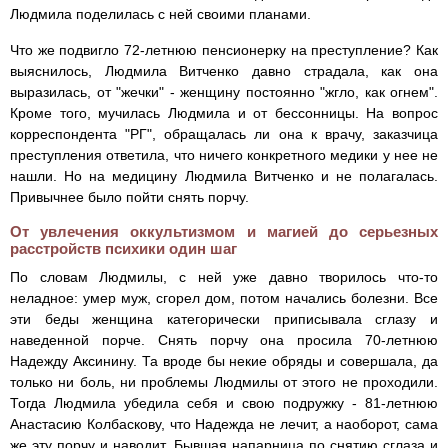
Людмила поделилась с ней своими планами.
Что же подвигло 72-летнюю пенсионерку на преступление? Как
выяснилось, Людмила Витченко давно страдала, как она
выразилась, от "жечки" - женщину постоянно "жгло, как огнем".
Кроме того, мучилась Людмила и от бессонницы. На вопрос
корреспондента "РГ", обращалась ли она к врачу, заказчица
преступления ответила, что ничего конкретного медики у нее не
нашли. Но на медицину Людмила Витченко и не полагалась.
Привычнее было пойти снять порчу.
От увлечения оккультизмом и магией до серьезных
расстройств психики один шаг
По словам Людмилы, с ней уже давно творилось что-то
неладное: умер муж, сгорел дом, потом начались болезни. Все
эти беды женщина категорически приписывала сглазу и
наведенной порче. Снять порчу она просила 70-летнюю
Надежду Аксинину. Та вроде бы некие обряды и совершала, да
только ни боль, ни проблемы Людмилы от этого не проходили.
Тогда Людмила убедила себя и свою подружку - 81-летнюю
Анастасию Колбаскову, что Надежда не лечит, а наоборот, сама
же эту порчу и наводит. Бывшая напарница по снятию сглаза и