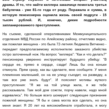
драмы. И то, что найти киллера заказчице помогала третья
бабулечка - уже 81-го года от роду. Поражала и сумма, в
которую пенсионерка оценила жизнь своей подруги - 15
тысяч рублей. И, конечно, дикие подробности
запланированного преступления.
На съемке, сделанной оперативниками Межмуниципального
отделения МВД России по Алейскому району, отчетливо видно,
как пожилая женщина - это была 72-летняя Людмила Витченко -
передает предполагаемому исполнителю заказного убийства
остро заточенный нож. На вопрос "киллера": "Как и что делать?"
пенсионерка уверенно инструктирует будущего убийцу: "В
сердце ее, прямо в сердце, сзади! Лишь бы она коньки
откинула. Прям сразу, как вы сделаете, мне сообщите. У меня
племянник маленький, он на ее улицу съездит, на разведку, а
там все уже знать будут". И поясняет мотивы жуткого
преступления: "Я же на той улице жила, я же тебе
рассказывала. Там мой дом сожгли, порчу навели, надо мной
издевались". Но больше всего шокирует следующее признание
пожилой женщины: "Я бы и сама могла все сделать, но она
меня знает. Я 20 лет на мясокомбинате отработала, я могу