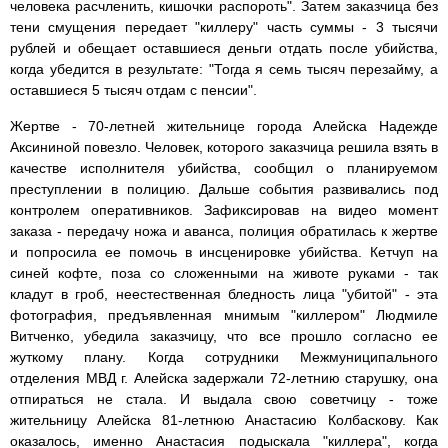
человека расчленить, кишочки распороть". Затем заказчица без
тени смущения передает "киллеру" часть суммы - 3 тысячи
рублей и обещает оставшиеся деньги отдать после убийства,
когда убедится в результате: "Тогда я семь тысяч перезайму, а
оставшиеся 5 тысяч отдам с пенсии".
Жертве - 70-летней жительнице города Алейска Надежде
Аксининой повезло. Человек, которого заказчица решила взять в
качестве исполнителя убийства, сообщил о планируемом
преступлении в полицию. Дальше события развивались под
контролем оперативников. Зафиксировав на видео момент
заказа - передачу ножа и аванса, полиция обратилась к жертве
и попросила ее помочь в инсценировке убийства. Кетчуп на
синей кофте, поза со сложенными на животе руками - так
кладут в гроб, неестественная бледность лица "убитой" - эта
фотография, предъявленная мнимым "киллером" Людмиле
Витченко, убедила заказчицу, что все прошло согласно ее
жуткому плану. Когда сотрудники Межмуниципального
отделения МВД г. Алейска задержали 72-летнию старушку, она
отпираться не стала. И выдала свою советчицу - тоже
жительницу Алейска 81-летнюю Анастасию Колбаскову. Как
оказалось, именно Анастасия подыскала "киллера", когда