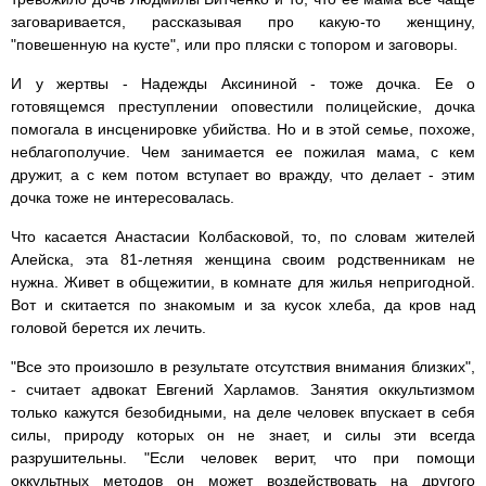
заговаривается, рассказывая про какую-то женщину,
"повешенную на кусте", или про пляски с топором и заговоры.
И у жертвы - Надежды Аксининой - тоже дочка. Ее о
готовящемся преступлении оповестили полицейские, дочка
помогала в инсценировке убийства. Но и в этой семье, похоже,
неблагополучие. Чем занимается ее пожилая мама, с кем
дружит, а с кем потом вступает во вражду, что делает - этим
дочка тоже не интересовалась.
Что касается Анастасии Колбасковой, то, по словам жителей
Алейска, эта 81-летняя женщина своим родственникам не
нужна. Живет в общежитии, в комнате для жилья непригодной.
Вот и скитается по знакомым и за кусок хлеба, да кров над
головой берется их лечить.
"Все это произошло в результате отсутствия внимания близких",
- считает адвокат Евгений Харламов. Занятия оккультизмом
только кажутся безобидными, на деле человек впускает в себя
силы, природу которых он не знает, и силы эти всегда
разрушительны. "Если человек верит, что при помощи
оккультных методов он может воздействовать на другого