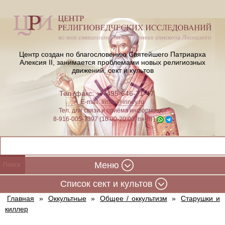
Центр создан по благословению Святейшего Патриарха
Алексия II,
занимается проблемами новых религиозных
движений, сект и культов
Тел./факс: +7-495-646-71-47
E-mail:
iriney@iriney.ru
Тел. для связи и приёма информации
8-916-005-7397 (10:00-20:00, пн-пт)
Меню
Cписок сект и культов
Главная
»
Оккультные
»
Общее / оккультизм
»
Старушки и
киллер