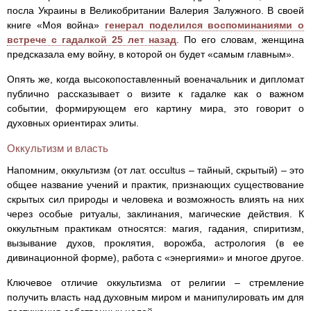
посла Украины в Великобритании Валерия Залужного. В своей
книге «Моя война»
генерал поделился воспоминаниями о
встрече с гадалкой 25 лет назад
. По его словам, женщина
предсказала ему войну, в которой он будет «самым главным».
Опять же, когда высокопоставленный военачальник и дипломат
публично рассказывает о визите к гадалке как о важном
событии, формирующем его картину мира, это говорит о
духовных ориентирах элиты.
Оккультизм и власть
Напомним, оккультизм (от лат. occultus – тайный, скрытый) – это
общее название учений и практик, признающих существование
скрытых сил природы и человека и возможность влиять на них
через особые ритуалы, заклинания, магические действия. К
оккультным практикам относятся: магия, гадания, спиритизм,
вызывание духов, проклятия, ворожба, астрология (в ее
дивинационной форме), работа с «энергиями» и многое другое.
Ключевое отличие оккультизма от религии – стремление
получить власть над духовным миром и манипулировать им для