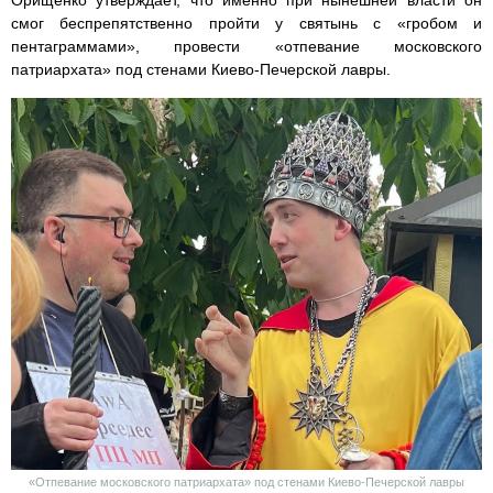
Орищенко утверждает, что именно при нынешней власти он
смог беспрепятственно пройти у святынь с «гробом и
пентаграммами», провести «отпевание московского
патриархата» под стенами Киево-Печерской лавры.
«Отпевание московского патриархата» под стенами Киево-Печерской лавры