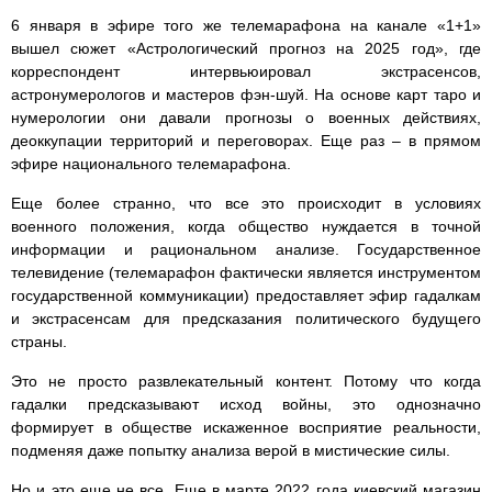
6 января в эфире того же телемарафона на канале «1+1»
вышел сюжет «Астрологический прогноз на 2025 год», где
корреспондент интервьюировал экстрасенсов,
астронумерологов и мастеров фэн-шуй. На основе карт таро и
нумерологии они давали прогнозы о военных действиях,
деоккупации территорий и переговорах. Еще раз – в прямом
эфире национального телемарафона.
Еще более странно, что все это происходит в условиях
военного положения, когда общество нуждается в точной
информации и рациональном анализе. Государственное
телевидение (телемарафон фактически является инструментом
государственной коммуникации) предоставляет эфир гадалкам
и экстрасенсам для предсказания политического будущего
страны.
Это не просто развлекательный контент. Потому что когда
гадалки предсказывают исход войны, это однозначно
формирует в обществе искаженное восприятие реальности,
подменяя даже попытку анализа верой в мистические силы.
Но и это еще не все. Еще в марте 2022 года киевский магазин