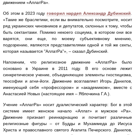
движением «АллатРа».
Об этом в 2023 году
говорил нардеп Александр Дубинский
.
«Такие же браслетики, если вы внимательно посмотрите, носит
ряд украинских чиновников и депутатов, склонных к тому, чтобы
быть сектантами. Помимо некоего социума, в котором они все
варятся, они еще, по моему субъективному мнению,
подозрению, являются представителями одной и той же секты,
которая называется "АллатРа"», – сказал Дубинский.
Напомним, что религиозное движение «АллатРа» было
основано в Украине в 2011 году. В его основе лежит
синкретическое учение, объединяющее элементы гностицизма,
теософии и агни-йоги. Движение возглавляет Игорь Данилов,
именующий себя «профессором» и «академиком», вместе с
Анастасией Новых (настоящее имя – Яблочкина Г.А.).
Учение «АллатРа» носит дуалистический характер: Бог в этой
системе имеет женское начало «Аллат» и мужское «Ра».
Движение признает реинкарнацию и почитает различные
религиозные фигуры – от Будды и Мухаммеда до Иисуса
Христа и православного святого Агапита Печерского. Данилов,