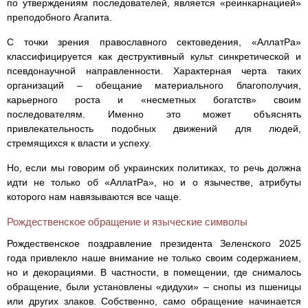
по утверждениям последователей, является «реинкарнацией»
преподобного Агапита.
С точки зрения православного сектоведения, «АллатРа»
классифицируется как деструктивный культ синкретической и
псевдонаучной направленности. Характерная черта таких
организаций – обещание материального благополучия,
карьерного роста и «несметных богатств» своим
последователям. Именно это может объяснять
привлекательность подобных движений для людей,
стремящихся к власти и успеху.
Но, если мы говорим об украинских политиках, то речь должна
идти не только об «АллатРа», но и о язычестве, атрибуты
которого нам навязываются все чаще.
Рождественское обращение и языческие символы
Рождественское поздравление президента Зеленского 2025
года привлекло наше внимание не только своим содержанием,
но и декорациями. В частности, в помещении, где снималось
обращение, были установлены «дидухи» – снопы из пшеницы
или других злаков. Собственно, само обращение начинается