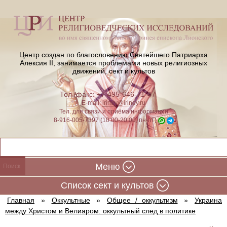
Центр создан по благословению Святейшего Патриарха
Алексия II,
занимается проблемами новых религиозных
движений, сект и культов
Тел./факс: +7-495-646-71-47
E-mail:
iriney@iriney.ru
Тел. для связи и приёма информации
8-916-005-7397 (10:00-20:00, пн-пт)
Меню
Cписок сект и культов
Главная
»
Оккультные
»
Общее / оккультизм
»
Украина
между Христом и Велиаром: оккультный след в политике