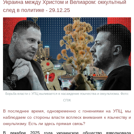
Украина между Христом и Велиаром: оккультный
след в политике - 29.12.25
Борьба власти с УПЦ выливается в насаждение язычества и оккультизма. Фото:
СПЖ
В последнее время, одновременно с гонениями на УПЦ, мы
наблюдаем со стороны власти всплеск внимания к язычеству и
оккультизму. Есть ли здесь прямая связь?
В декабре 2025 года украинское общество взволновала