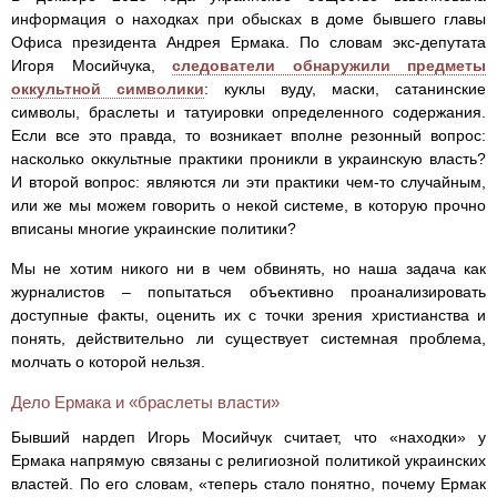
информация о находках при обысках в доме бывшего главы
Офиса президента Андрея Ермака. По словам экс-депутата
Игоря Мосийчука,
следователи обнаружили предметы
оккультной символики
: куклы вуду, маски, сатанинские
символы, браслеты и татуировки определенного содержания.
Если все это правда, то возникает вполне резонный вопрос:
насколько оккультные практики проникли в украинскую власть?
И второй вопрос: являются ли эти практики чем-то случайным,
или же мы можем говорить о некой системе, в которую прочно
вписаны многие украинские политики?
Мы не хотим никого ни в чем обвинять, но наша задача как
журналистов – попытаться объективно проанализировать
доступные факты, оценить их с точки зрения христианства и
понять, действительно ли существует системная проблема,
молчать о которой нельзя.
Дело Ермака и «браслеты власти»
Бывший нардеп Игорь Мосийчук считает, что «находки» у
Ермака напрямую связаны с религиозной политикой украинских
властей. По его словам, «теперь стало понятно, почему Ермак