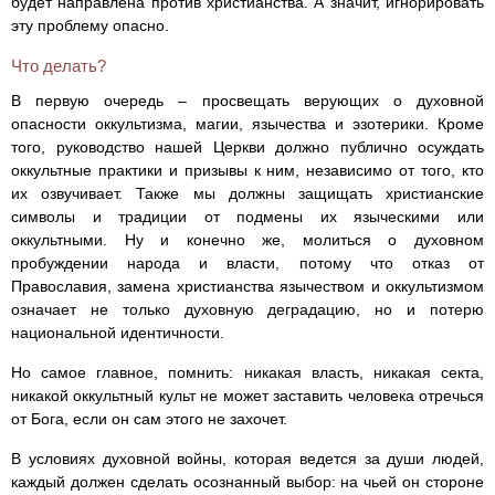
будет направлена против христианства. А значит, игнорировать
эту проблему опасно.
Что делать?
В первую очередь – просвещать верующих о духовной
опасности оккультизма, магии, язычества и эзотерики. Кроме
того, руководство нашей Церкви должно публично осуждать
оккультные практики и призывы к ним, независимо от того, кто
их озвучивает. Также мы должны защищать христианские
символы и традиции от подмены их языческими или
оккультными. Ну и конечно же, молиться о духовном
пробуждении народа и власти, потому что отказ от
Православия, замена христианства язычеством и оккультизмом
означает не только духовную деградацию, но и потерю
национальной идентичности.
Но самое главное, помнить: никакая власть, никакая секта,
никакой оккультный культ не может заставить человека отречься
от Бога, если он сам этого не захочет.
В условиях духовной войны, которая ведется за души людей,
каждый должен сделать осознанный выбор: на чьей он стороне