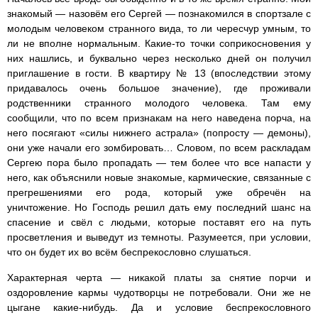
знакомый — назовём его Сергей — познакомился в спортзале с
молодым человеком странного вида, то ли чересчур умным, то
ли не вполне нормальным. Какие-то точки соприкосновения у
них нашлись, и буквально через несколько дней он получил
приглашение в гости. В квартиру № 13 (впоследствии этому
придавалось очень большое значение), где проживали
родственники странного молодого человека. Там ему
сообщили, что по всем признакам на него наведена порча, на
него посягают «силы нижнего астрала» (попросту — демоны),
они уже начали его зомбировать… Словом, по всем раскладам
Сергею пора было пропадать — тем более что все напасти у
него, как объяснили новые знакомые, кармические, связанные с
прегрешениями его рода, который уже обречён на
уничтожение. Но Господь решил дать ему последний шанс на
спасение и свёл с людьми, которые поставят его на путь
просветления и выведут из темноты. Разумеется, при условии,
что он будет их во всём беспрекословно слушаться.
Характерная черта — никакой платы за снятие порчи и
оздоровление кармы чудотворцы не потребовали. Они же не
цыгане какие-нибудь. Да и условие беспрекословного