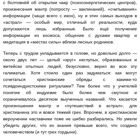
с болтовнёй об открытии чакр (психоэнергетических центров),
произнесения мантр (попросту — заклинаний), «считывания»
информации (чаще всего с икон), ну и этих самых выходов в
«астрал» — особый мир, отличный от реальности, куда
допускаются лишь избранные. Было ещё получение
информации из космоса, общение с духами квартир и
медитация в «местах силы» вблизи лесных родников.
Теперь с трудом укладывается в голове, но довольно долго —
около двух лет — целый «круг» неглупых, образованных и
житейски опытных людей, безусловно, верил во всю эту
галиматью. Хотя стоило один раз задуматься: как могут
сочетаться христианские обряды с какими-то
псевдоиндуистскими ритуалами? Тем более что у учителей
понятие об индуизме было более чем смутное и
ограничивалось десятком выученных названий. Что касается
произношения мантр и «путешествий в астрал», для
христианина это и вовсе тяжкий грех. Впрочем, в христианском
вероучении наставники тоже не шибко разбирались. Но умели
убедить других, что их знания превыше всего, что создано
человечеством (и тут грех гордыни).