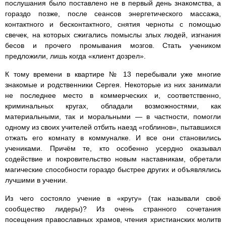
послушания было поставлено не в первый день знакомства, а
гораздо позже, после сеансов энергетического массажа,
контактного и бесконтактного, снятия черноты с помощью
свечек, на которых сжигались помыслы злых людей, изгнания
бесов и прочего промывания мозгов. Стать учеником
предложили, лишь когда «клиент дозрел».
К тому времени в квартире № 13 перебывали уже многие
знакомые и родственники Сергея. Некоторые из них занимали
не последнее место в коммерческих и, соответственно,
криминальных кругах, обладали возможностями, как
материальными, так и моральными — в частности, помогли
одному из своих учителей отбить наезд «гоблинов», пытавшихся
отжать его комнату в коммуналке. И все они становились
учениками. Причём те, кто особенно усердно оказывал
содействие и покровительство новым наставникам, обретали
магические способности гораздо быстрее других и объявлялись
лучшими в учении.
Из чего состояло учение в «кругу» (так называли своё
сообщество лидеры)? Из очень странного сочетания
посещения православных храмов, чтения христианских молитв