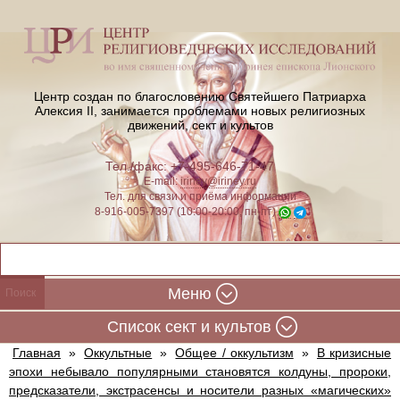
Центр создан по благословению Святейшего Патриарха
Алексия II,
занимается проблемами новых религиозных
движений, сект и культов
Тел./факс: +7-495-646-71-47
E-mail:
iriney@iriney.ru
Тел. для связи и приёма информации
8-916-005-7397 (10:00-20:00, пн-пт)
Меню
Cписок сект и культов
Главная
»
Оккультные
»
Общее / оккультизм
»
В кризисные
эпохи небывало популярными становятся колдуны, пророки,
предсказатели, экстрасенсы и носители разных «магических»