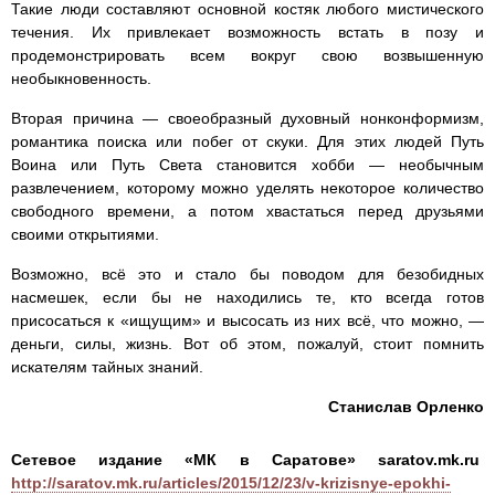
Такие люди составляют основной костяк любого мистического
течения. Их привлекает возможность встать в позу и
продемонстрировать всем вокруг свою возвышенную
необыкновенность.
Вторая причина — своеобразный духовный нонконформизм,
романтика поиска или побег от скуки. Для этих людей Путь
Воина или Путь Света становится хобби — необычным
развлечением, которому можно уделять некоторое количество
свободного времени, а потом хвастаться перед друзьями
своими открытиями.
Возможно, всё это и стало бы поводом для безобидных
насмешек, если бы не находились те, кто всегда готов
присосаться к «ищущим» и высосать из них всё, что можно, —
деньги, силы, жизнь. Вот об этом, пожалуй, стоит помнить
искателям тайных знаний.
Станислав Орленко
Сетевое издание «МК в Саратове» saratov.mk.ru
http://saratov.mk.ru/articles/2015/12/23/v-krizisnye-epokhi-