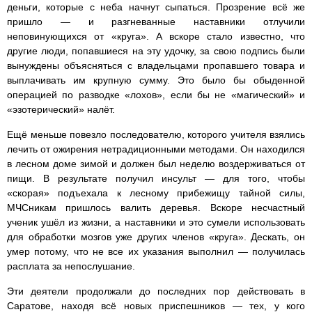
деньги, которые с неба начнут сыпаться. Прозрение всё же
пришло — и разгневанные наставники отлучили
неповинующихся от «круга». А вскоре стало известно, что
другие люди, попавшиеся на эту удочку, за свою подпись были
вынуждены объясняться с владельцами пропавшего товара и
выплачивать им крупную сумму. Это было бы обыденной
операцией по разводке «лохов», если бы не «магический» и
«эзотерический» налёт.
Ещё меньше повезло последователю, которого учителя взялись
лечить от ожирения нетрадиционными методами. Он находился
в лесном доме зимой и должен был неделю воздерживаться от
пищи. В результате получил инсульт — для того, чтобы
«скорая» подъехала к лесному прибежищу тайной силы,
МЧСникам пришлось валить деревья. Вскоре несчастный
ученик ушёл из жизни, а наставники и это сумели использовать
для обработки мозгов уже других членов «круга». Дескать, он
умер потому, что не все их указания выполнил — получилась
расплата за непослушание.
Эти деятели продолжали до последних пор действовать в
Саратове, находя всё новых приспешников — тех, у кого