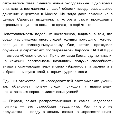
открывались глаза, сменяли новые околдованные. Одно время
они, кстати, возглавляли в нашей области псевдоправославное
движение с центром в Москве. Им тогда даже помещение в
центре Саратова выделили, с которым стали происходить
странные вещи — то пожар, то кража, то ещё что-то.
Непотопляемость подобных наставников, видимо, в том, что
среди нас слишком много людей, ждущих помощи от кого-то,
верящих в палочку-выручалочку. Они, кстати, проходили
обучение у саратовских последователей Карлоса КАСТАНЕДЫ
— автора «Сказок о силе». При этом сами Кастанеду не читали,
но «сказки» рассказывать научились, получив способность
внушать окружающим веру в свою избранность, а заодно и в
избранность слушателей, которым пудрили мозги.
Один из отечественных исследователей эзотерических учений
так объясняет, почему люди приходят к шарлатанам,
нахватавшихся вершков мистических учений.
— Первая, самая распространенная и самая нездоровая
причина — это самообман неудачника. Раз ничего не
получается — пойду в «воины света», в «просветлённые».