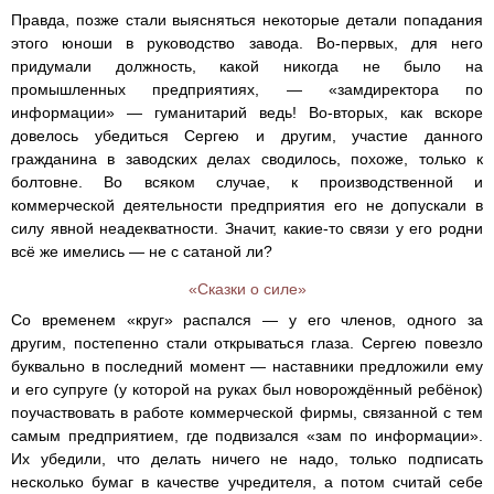
Правда, позже стали выясняться некоторые детали попадания
этого юноши в руководство завода. Во-первых, для него
придумали должность, какой никогда не было на
промышленных предприятиях, — «замдиректора по
информации» — гуманитарий ведь! Во-вторых, как вскоре
довелось убедиться Сергею и другим, участие данного
гражданина в заводских делах сводилось, похоже, только к
болтовне. Во всяком случае, к производственной и
коммерческой деятельности предприятия его не допускали в
силу явной неадекватности. Значит, какие-то связи у его родни
всё же имелись — не с сатаной ли?
«Сказки о силе»
Со временем «круг» распался — у его членов, одного за
другим, постепенно стали открываться глаза. Сергею повезло
буквально в последний момент — наставники предложили ему
и его супруге (у которой на руках был новорождённый ребёнок)
поучаствовать в работе коммерческой фирмы, связанной с тем
самым предприятием, где подвизался «зам по информации».
Их убедили, что делать ничего не надо, только подписать
несколько бумаг в качестве учредителя, а потом считай себе