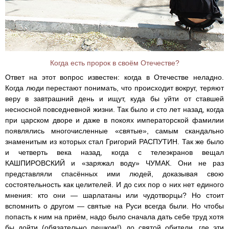
Когда есть пророк в своём Отечестве?
Ответ на этот вопрос известен: когда в Отечестве неладно.
Когда люди перестают понимать, что происходит вокруг, теряют
веру в завтрашний день и ищут, куда бы уйти от ставшей
несносной повседневной жизни. Так было и сто лет назад, когда
при царском дворе и даже в покоях императорской фамилии
появлялись многочисленные «святые», самым скандально
знаменитым из которых стал Григорий РАСПУТИН. Так же было
и четверть века назад, когда с телеэкранов вещал
КАШПИРОВСКИЙ и «заряжал воду» ЧУМАК. Они не раз
представляли спасённых ими людей, доказывая свою
состоятельность как целителей. И до сих пор о них нет единого
мнения: кто они — шарлатаны или чудо­творцы? Но стоит
вспомнить о другом — святые на Руси всегда были. Но чтобы
попасть к ним на приём, надо было сначала дать себе труд хотя
бы дойти (обязательно пешком!) до святой обители, где эти