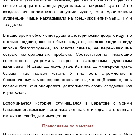
святые старцы и старицы уединялись от мирской суеты. И не
каждого из паломников, ищущих чудес, они удостаивали
аудиенции, чаще накладывали на грешников епитимьи… Ну и
так далее.
В наше время облегчения души в эзотерических дебрях ищут не
столько падшие, как это было когда-то, сколько люди с виду
вполне благополучные, во всяком случае, не переживающие
острых материальных проблем. Соответственно, имеющие
возможность устремить взоры к загадочным духовным
вершинам. И жёны — пусть даже бывшие — олигархов здесь
бывают как нельзя кстати. У них есть стремление к
бесконечному самосовершенствованию и, что ещё важнее, есть
возможность финансировать деятельность своих сподвижников
и учителей.
Вспоминается история, случившаяся в Саратове с моими
близкими знакомыми несколько лет назад и едва не стоившая
им жизни, свободы и имущества.
Православие по мантрам
Началось всё вроде бы обыденно и в то же время странно. Мой