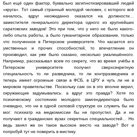
Был ещё один фактор, буквально загипнотизировавший людей
«круга». Тот самый странный молодой человек, с которого всё
началось, вдруг неожиданно оказался на должности…
заместителя генерального директора одного из крупнейших
саратовских заводов! Это при том, что у него не было какого-
либо опыта работы, а было гуманитарное образование, только
что полученное в Питерском университете. Что касается его
умственных и прочих способностей, то впечатление он
производил, как уже было сказано, несколько умалишённого.
Например, рассказывал всем по секрету, что во время учёбы в
Питерском университете получил сверхсекретную
специальность то ли разведчика, то ли контрразведчика и
теперь имеет огромные связи в ФСБ, в ЦРУ и чуть ли не в
мировом правительстве. Поскольку сам он в это вполне верил,
окружающие задумывались: а вдруг это правда? Хотя по
психическому состоянию молодого замгендиректора было
очевидно, что ни в одной силовой структуре он служить бы не
мог: психиатр на медкомиссии бы не пропустил. Да и не
получают в гражданских вузах секретных специальностей… Но
ведь занял же он такое высокое место на заводе? Вот и
попробуй тут не поверить в мистику.