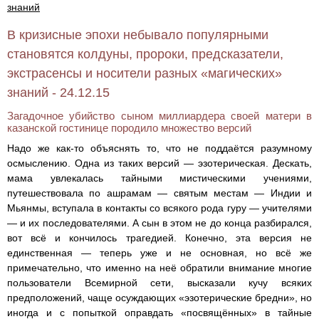
знаний
В кризисные эпохи небывало популярными
становятся колдуны, пророки, предсказатели,
экстрасенсы и носители разных «магических»
знаний - 24.12.15
Загадочное убийство сыном миллиардера своей матери в
казанской гостинице породило множество версий
Надо же как-то объяснять то, что не поддаётся разумному
осмыслению. Одна из таких версий — эзотерическая. Дескать,
мама увлекалась тайными мистическими учениями,
путешествовала по ашрамам — святым местам — Индии и
Мьянмы, вступала в контакты со всякого рода гуру — учителями
— и их последователями. А сын в этом не до конца разбирался,
вот всё и кончилось трагедией. Конечно, эта версия не
единственная — теперь уже и не основная, но всё же
примечательно, что именно на неё обратили внимание многие
пользователи Всемирной сети, высказали кучу всяких
предположений, чаще осуждающих «эзотерические бредни», но
иногда и с попыткой оправдать «посвящённых» в тайные