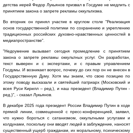
детства иерей Федор Лукьянов призвал в Госдуме не медлить с
принятием закона о запрете рекламы оккультизма.
Во вторник он принял участие в круглом столе "Реализация
основ государственной политики по сохранению и укреплению
традиционных российских духовно-нравственных ценностей в
медиапространстве".
"Недоумение вызывает сегодня промедление с принятием
закона о запрете рекламы оккультных услуг. Он разработан,
текст выверен и с экспертами, и с правым управлением
Госдумы. И возникает вопрос, почему до сих пор он не внесен в
Государственную Думу. Хотя мы знаем, что свою позицию по
этому поводу высказали и святейший патриарх (Московский и
всея Руси Кирилл – ред.), и наш президент (Владимир Путин -
ред.)", - сказал Лукьянов.
В декабре 2025 года президент России Владимир Путин в ходе
прямой линии, совмещенной с пресс-конференцией, заявил,
что нужно бороться с сатанизмом, оккультными услугами и
колдунами, поскольку они вводят людей в заблуждение, наносят
существенный ущерб гражданам, их моральному, психическому