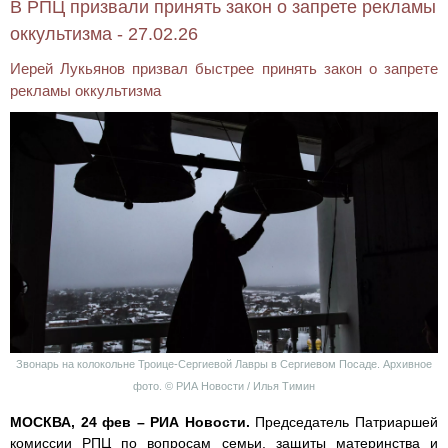
В РПЦ призвали принять закон о запрете рекламы
оккультизма - 27.02.26
Иерей Лукьянов призвал быстрее принять закон о запрете
рекламы оккультизма
Звонарь на колокольне Троице-Сергиевой Лавры в Сергиевом Посаде. Архивное
фото. © РИА Новости / Илья Тимин
МОСКВА, 24 фев – РИА Новости.
Председатель Патриаршей
комиссии РПЦ по вопросам семьи, защиты материнства и