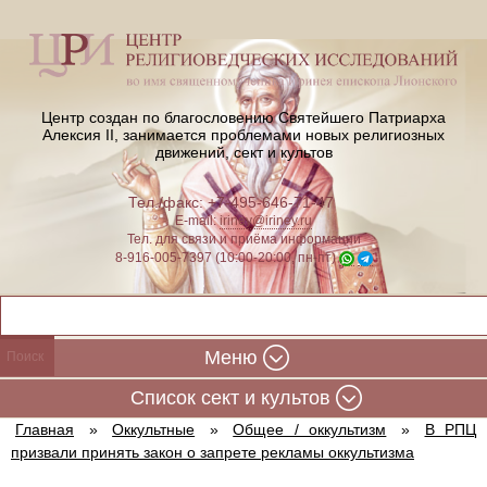
Центр создан по благословению Святейшего Патриарха
Алексия II,
занимается проблемами новых религиозных
движений, сект и культов
Тел./факс: +7-495-646-71-47
E-mail:
iriney@iriney.ru
Тел. для связи и приёма информации
8-916-005-7397 (10:00-20:00, пн-пт)
Меню
Cписок сект и культов
Главная
»
Оккультные
»
Общее / оккультизм
»
В РПЦ
призвали принять закон о запрете рекламы оккультизма