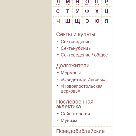
Л
М
Н
О
П
Р
С
Т
У
Ф
Х
Ц
Ч
Ш
Щ
Э
Ю
Я
Секты и культы
Сектоведение
Секты-убийцы
Сектоведение / общее
Долгожители
Мормоны
«Свидетели Иеговы»
«Новоапостольская
церковь»
Послевоенная
эклектика
Сайентология
Мунизм
Псевдобиблейские