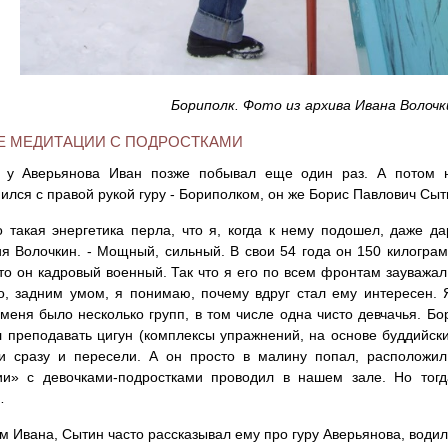
Бориполк. Фото из архива Ивана Волочк
 МЕДИТАЦИИ С ПОДРОСТКАМИ
х у Аверьянова Иван позже побывал еще один раз. А потом н
ился с правой рукой гуру - Бориполком, он же Борис Павлович Сыт
о такая энергетика перла, что я, когда к нему подошел, даже д
 Волочкин. - Мощный, сильный. В свои 54 года он 150 килограм
что он кадровый военный. Так что я его по всем фронтам зауважал
о, задним умом, я понимаю, почему вдруг стал ему интересен. 
 меня было несколько групп, в том числе одна чисто девчачья. Бо
 преподавать цигун (комплексы упражнений, на основе буддийских
ки сразу и пересели. А он просто в малину попал, расположил
ии» с девочками-подростками проводил в нашем зале. Но тог
…
м Ивана, Сытин часто рассказывал ему про гуру Аверьянова, води