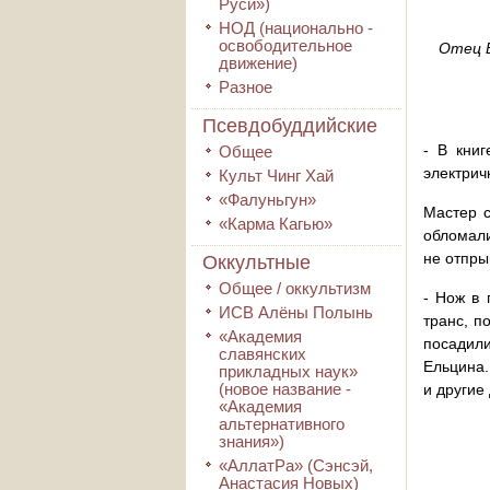
Руси»)
НОД (национально -
освободительное
Отец В
движение)
Разное
Псевдобуддийские
- В книг
Общее
электрич
Культ Чинг Хай
«Фалуньгун»
Мастер с
«Карма Кагью»
обломали
не отпры
Оккультные
Общее / оккультизм
- Нож в 
ИСВ Алёны Полынь
транс, п
«Академия
посадили
славянских
Ельцина.
прикладных наук»
(новое название -
и другие
«Академия
альтернативного
знания»)
«АллатРа» (Сэнсэй,
Анастасия Новых)