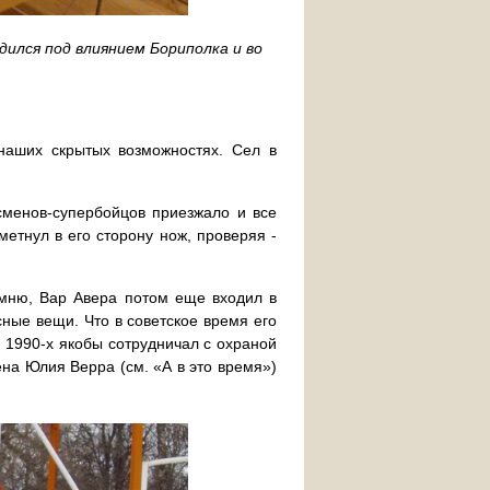
ился под влиянием Бориполка и во
 наших скрытых возможностях. Сел в
тсменов-супербойцов приезжало и все
етнул в его сторону нож, проверяя -
омню, Вар Авера потом еще входил в
сные вещи. Что в советское время его
е 1990-х якобы сотрудничал с охраной
на Юлия Верра (см. «А в это время»)