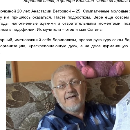
Бориполк слева, в центре Волочкин. Фото из архива
очкиной 20 лет. Анастасии Ветровой – 25. Симпатичные молодые
у им пришлось оказаться. Насте подростком, Вере еще совсем 
 годы, наполненные жуткими и отвратительными моментами, поз
ями в педофилии. Их мучители – отец и сын Сытины.
арший, именовавший себя Бориполком, правая рука гуру секты Вар
у организацию, «раскрепощающую дух», а на деле дурманящую 
.