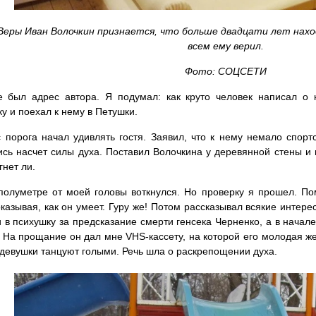
еры Иван Волочкин признается, что больше двадцати лет наход
всем ему верил.
Фото: СОЦСЕТИ
е был адрес автора. Я подумал: как круто человек написал о
ку и поехал к нему в Петушки.
 порога начал удивлять гостя. Заявил, что к нему немало спор
сь насчет силы духа. Поставил Волочкина у деревянной стены и м
гнет ли.
полуметре от моей головы воткнулся. Но проверку я прошел. П
оказывая, как он умеет. Гуру же! Потом рассказывал всякие интере
 в психушку за предсказание смерти генсека Черненко, а в начал
 На прощание он дал мне VHS-кассету, на которой его молодая же
 девушки танцуют голыми. Речь шла о раскрепощении духа.