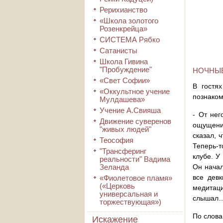
Рерихианство
«Школа золотого
Розенкрейца»
СИСТЕМА Рябко
Сатанисты
Школа Гивина
"Пробуждение"
НОЧНЫЕ
«Свет Софии»
В гостя
«Оккультное учение
познаком
Мулдашева»
Учение А.Свияша
- От нег
Движение суверенов
ощущения
"живых людей"
сказал, 
Теософия
Теперь-т
"Трансферинг
клубе. У
реальности" Вадима
Зеланда
Он начал
все дев
«Фиолетовое пламя»
(«Церковь
медитац
универсальная и
слышал
торжествующая»)
По слова
Искажение