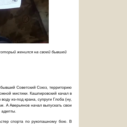
 который женился на своей бывшей
а бывший Советский Союз, территорию
можной мистики. Кашпировский качал в
оду из-под крана, супруги Глоба (ну,
ам. А Аверьянов начал выпускать свои
 адепты.
стер спорта по рукопашному бою. В