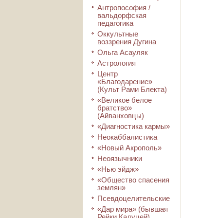
Антропософия /
вальдорфская
педагогика
Оккультные
воззрения Дугина
Ольга Асауляк
Астрология
Центр
«Благодарение»
(Культ Рами Блекта)
«Великое белое
братство»
(Айванховцы)
«Диагностика кармы»
Неокаббалистика
«Новый Акрополь»
Неоязычники
«Нью эйдж»
«Общество спасения
землян»
Псевдоцелительские
«Дар мира» (бывшая
Рейки Кадуцей)