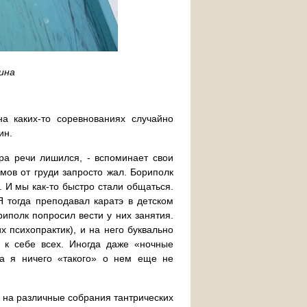
ина
а каких-то соревнованиях случайно
ин.
ара речи лишился, - вспоминает свои
мов от груди запросто жал. Бориполк
. И мы как-то быстро стали общаться.
Я тогда преподавал каратэ в детском
риполк попросил вести у них занятия.
 психопрактик), и на него буквально
 к себе всех. Иногда даже «ночные
да я ничего «такого» о нем еще не
л на различные собрания тантрических