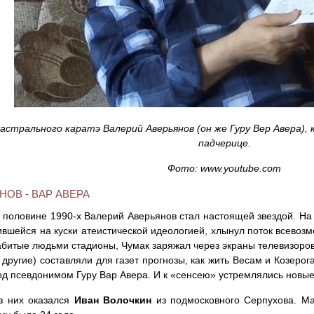
астрального каратэ Валерий Аверьянов (он же Гуру Вер Авера),
падчерице.
Фото: www.youtube.com
НОВ - ВАР АВЕРА
 половине 1990-х Валерий Аверьянов стал настоящей звездой. Н
ившейся на куски атеистической идеологией, хлынул поток всевоз
абитые людьми стадионы, Чумак заряжал через экраны телевизоров в
 другие) составляли для газет прогнозы, как жить Весам и Козерог
под псевдонимом Гуру Вар Авера. И к «сенсею» устремлялись новые
з них оказался
Иван Волочкин
из подмосковного Серпухова. Ма