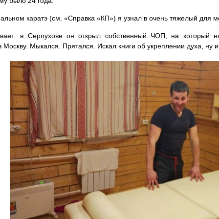
му было 24 года.
ральном каратэ (см. «Справка «КП») я узнал в очень тяжелый для м
ывает: в Серпухове он открыл собственный ЧОП, на который 
в Москву. Мыкался. Прятался. Искал книги об укреплении духа, ну и