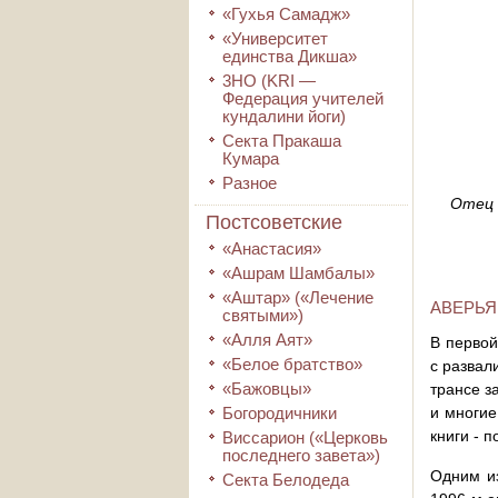
«Гухья Самадж»
«Университет
единства Дикша»
3HO (KRI ―
Федерация учителей
кундалини йоги)
Секта Пракаша
Кумара
Разное
Отец 
Постсоветские
«Анастасия»
«Ашрам Шамбалы»
«Аштар» («Лечение
АВЕРЬЯ
святыми»)
«Алля Аят»
В первой
«Белое братство»
с развал
«Бажовцы»
трансе з
Богородичники
и многие
книги - 
Виссарион («Церковь
последнего завета»)
Одним и
Секта Белодеда