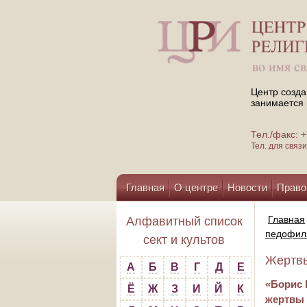
Центр созда
занимается 
Тел./факс:
Тел. для свя
Главная
О центре
Новости
Право
Помощь центру
Главная
Алфавитный список
педофили
сект и культов
Жертвы
А
Б
В
Г
Д
Е
«Борис 
Ё
Ж
З
И
Й
К
жертвы 