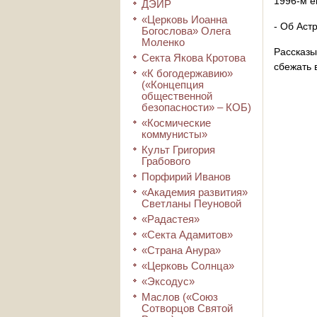
1996-м е
ДЭИР
«Церковь Иоанна
- Об Аст
Богослова» Олега
Моленко
Рассказ
Секта Якова Кротова
сбежать 
«К богодержавию»
(«Концепция
общественной
безопасности» – КОБ)
«Космические
коммунисты»
Культ Григория
Грабового
Порфирий Иванов
«Академия развития»
Светланы Пеуновой
«Радастея»
«Секта Адамитов»
«Страна Анура»
«Церковь Солнца»
«Эксодус»
Маслов («Союз
Сотворцов Святой