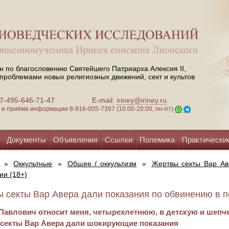
н по благословению Святейшего Патриарха Алексия II,
проблемами новых религиозных движений, сект и культов
 +7-495-646-71-47
E-mail:
iriney@iriney.ru
зи и приёма информации
8-916-005-7397 (10:00-20:00, пн-пт)
Документы
Объявления
Ссылки
Полемика
Практически
»
Оккультные
»
Общее / оккультизм
»
Жертвы секты Вар Ав
и (18+)
 секты Вар Авера дали показания по обвинению в пе
Павлович относит меня, четырехлетнюю, в детскую и шепчет,
секты Вар Авера дали шокирующие показания