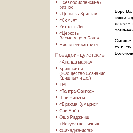
Псевдобиблейские /
разное
Вере Вол
«Церковь Христа»
каком ад
«Семья»
детские
Уитнесс Ли
обвинени
«Церковь
Всемогущего Бога»
Сытин-ст
Неопятидесятники
то в эт
Волочкин
Псевдоиндуистские
«Ананда марга»
Кришнаиты
(«Общество Сознания
Кришны» и др.)
ТМ
«Тантра-Сангха»
Шри Чинмой
«Брахма Кумарис»
Саи Баба
Ошо Раджниш
«Искусство жизни»
«Сахаджа-йога»