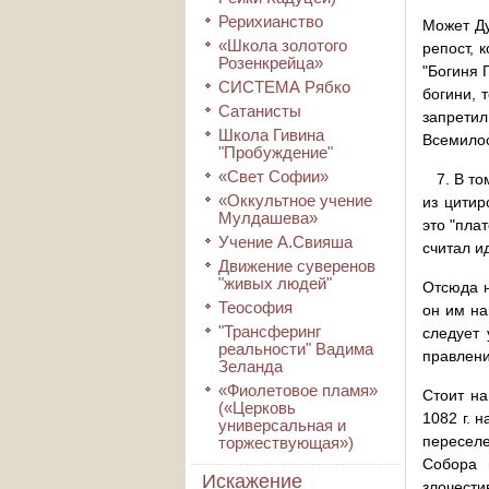
Рерихианство
Может Ду
«Школа золотого
репост, 
Розенкрейца»
"Богиня 
СИСТЕМА Рябко
богини, 
Сатанисты
запрети
Школа Гивина
Всемилос
"Пробуждение"
«Свет Софии»
7. В том
«Оккультное учение
из цитир
Мулдашева»
это "пла
Учение А.Свияша
считал и
Движение суверенов
"живых людей"
Отсюда н
Теософия
он им на
"Трансферинг
следует 
реальности" Вадима
правлен
Зеланда
«Фиолетовое пламя»
Стоит на
(«Церковь
1082 г. 
универсальная и
переселе
торжествующая»)
Собора 
Искажение
злочести