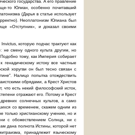
ческого государства. А его правление
бще-то Юлиан, особенно почитавший
атонизма (Дарья в статье использует
орректно). Неоплатонизм Юлиана был
ище «Отступник», и доказал своими
 Invictus, которую подчас трактуют как
 не смену одного культа другим, но
 Подобно тому, как Империя собирает
к генадическому истоку все частные
ской хоругви он был тесно связан с
ине". Налицо попытка отождествить
аистскими обрядами, а Крест Христов
т, что есть некий философский исток,
степени отражают его. Потому и Крест
древних солнечных культов, а само
вшихся со временем, скажем одним из
е только христианскому учению, но и
 ни с обожествлением Солнца, ни с
нам дана полнота Истины, которой нет
митраизма, принадлежит языческому