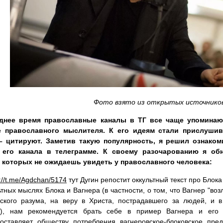
Фото взято из открытых источнико
днее время православные каналы в ТГ все чаще упоминаю
е православного мыслителя. К его идеям стали прислушива
– цитируют. Заметив такую популярность, я решил ознаком
 его канала в телеграмме. К своему разочарованию я об
, которых не ожидаешь увидеть у православного человека:
s://t.me/Agdchan/5174
тут Дугин репостит оккультный текст про Блока
ьтных мыслях Блока и Вагнера (в частности, о том, что Вагнер "во
еского разума, на веру в Христа, пострадавшего за людей, и 
."), нам рекомендуется брать себе в пример Вагнера и его 
оставляет обществу потребления вагнеровское-блоковское пре