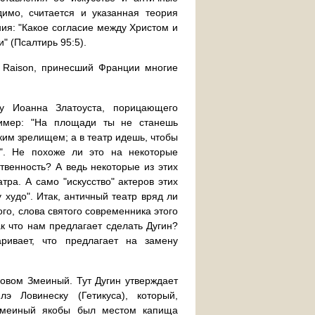
димо, считается и указанная теория
ия: "Какое согласие между Христом и
" (Псалтирь 95:5).
a Raison, принесший Франции многие
у Иоанна Златоуста, порицающего
пример: "На площади ты не станешь
им зрелищем; а в театр идешь, чтобы
и". Не похоже ли это на некоторые
твенность? А ведь некоторые из этих
ра. А само "искусство" актеров этих
 худо". Итак, античный театр вряд ли
го, слова святого современника этого
ак что нам предлагает сделать Дугин?
ривает, что предлагает на замену
вом Змеиный. Тут Дугин утверждает
э Ловинеску (Гетикуса), который,
 Змеиный якобы был местом капища