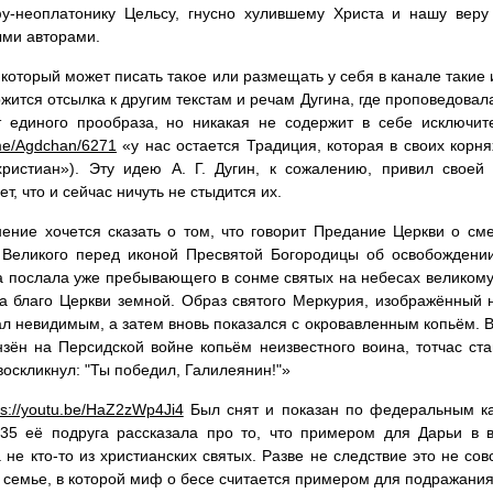
у-неоплатонику Цельсу, гнусно хулившему Христа и нашу веру 
ми авторами.
 который может писать такое или размещать у себя в канале такие 
ржится отсылка к другим текстам и речам Дугина, где проповедовал
т единого прообраза, но никакая не содержит в себе исключит
.me/Agdchan/6271
«у нас остается Традиция, которая в своих корня
ристиан»). Эту идею А. Г. Дугин, к сожалению, привил своей 
т, что и сейчас ничуть не стыдится их.
ение хочется сказать о том, что говорит Предание Церкви о см
Великого перед иконой Пресвятой Богородицы об освобождении
 послала уже пребывающего в сонме святых на небесах великому
а благо Церкви земной. Образ святого Меркурия, изображённый 
ал невидимым, а затем вновь показался с окровавленным копьём. 
зён на Персидской войне копьём неизвестного воина, тотчас с
воскликнул: "Ты победил, Галилеянин!"»
ps://youtu.be/HaZ2zWp4Ji4
Был снят и показан по федеральным к
:35 её подруга рассказала про то, что примером для Дарьи в 
 не кто-то из христианских святых. Разве не следствие это не со
в семье, в которой миф о бесе считается примером для подражани