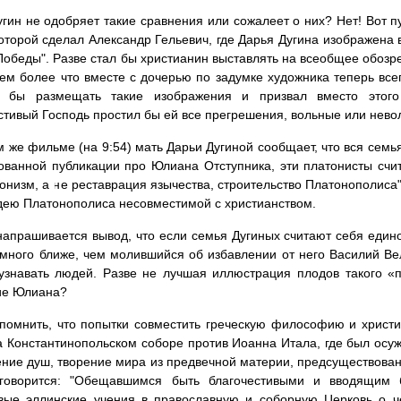
гин не одобряет такие сравнения или сожалеет о них? Нет! Вот 
которой сделал Александр Гельевич, где Дарья Дугина изображена в
Победы". Разве стал бы христианин выставлять на всеобщее обозр
тем более что вместе с дочерью по задумке художника теперь все
л бы размещать такие изображения и призвал вместо этого
тивый Господь простил бы ей все прегрешения, вольные или нево
 же фильме (на 9:54) мать Дарьи Дугиной сообщает, что вся семь
ованной публикации про Юлиана Отступника, эти платонисты счи
тонизм, а не реставрация язычества, строительство Платонополиса"
дею Платонополиса несовместимой с христианством.
апрашивается вывод, что если семья Дугиных считают себя един
много ближе, чем молившийся об избавлении от него Василий Вел
узнавать людей. Разве не лучшая иллюстрация плодов такого «
ие Юлиана?
помнить, что попытки совместить греческую философию и христи
на Константинопольском соборе против Иоанна Итала, где был осуж
ние душ, творение мира из предвечной материи, предсуществование
говорится: "Обещавшимся быть благочестивыми и вводящим бе
вые эллинские учения в православную и соборную Церковь о ч