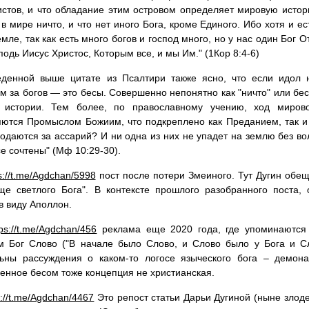
стов, и что обладание этим островом определяет мировую истор
 в мире ничто, и что нет иного Бога, кроме Единого. Ибо хотя и е
емле, так как есть много богов и господ много, но у нас один Бог О
подь Иисус Христос, Которым все, и мы Им." (1Кор 8:4-6)
еденной выше цитате из Псалтири также ясно, что если идол 
м за богов — это бесы. Совершенно непонятно как "ничто" или бес
 истории. Тем более, по православному учению, ход миров
ются Промыслом Божиим, что подкреплено как Преданием, так и
одаются за ассарий? И ни одна из них не упадет на землю без во
се сочтены" (Мф 10:29-30).
s://t.me/Agdchan/5998
пост после потери Змеиного. Тут Дугин обещ
ще светлого Бога". В контексте прошлого разобранного поста,
в виду Аполлон.
tps://t.me/Agdchan/456
реклама еще 2020 года, где упоминаются 
м Бог Слово ("В начале было Слово, и Слово было у Бога и С
льны рассуждения о каком-то логосе языческого бога – демона
енное бесом тоже концепция не христианская.
s://t.me/Agdchan/4467
Это репост статьи Дарьи Дугиной (ныне злод