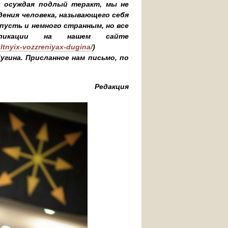
и осуждая подлый теракт, мы не
дения человека, называющего себя
пусть и немного странным, но все
бликации на нашем сайте
ultnyix-vozzreniyax-dugina/
)
гина. Присланное нам письмо, по
Редакция