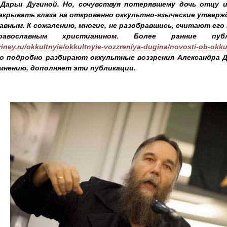
 Дарьи Дугиной. Но, сочувствуя потерявшему дочь отцу 
акрывать глаза на откровенно оккультно-языческие утверж
авным. К сожалению, многие, не разобравшись, считают его 
авославным христианином. Более ранние пу
iriney.ru/okkultnyie/okkultnyie-vozzreniya-dugina/novosti-ob-okk
о подробно разбирают оккультные воззрения Александра Ду
мнению, дополняет эти публикации.