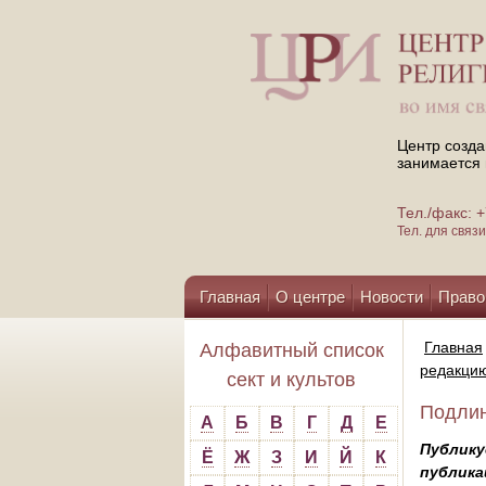
Центр созда
занимается 
Тел./факс:
Тел. для свя
Главная
О центре
Новости
Право
Помощь центру
Главная
Алфавитный список
редакци
сект и культов
Подлин
А
Б
В
Г
Д
Е
Публику
Ё
Ж
З
И
Й
К
публика