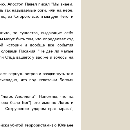
ию. Апостол Павел писал "Мы знаем,
сть так называемые боги, или на небе,
тец, из Которого все, и мы для Него, и
ничто, то существа, выдающие себя
ы могут быть тем, что определяет ход
ой истории и вообще все события
 словами Писания: "Не две ли малые
ли Отца вашего; у вас же и волосы на
ает вернуть остров и воздвигнуть там
 очевидно, что под «светлым Богом»
"логос Аполлона". Напомню, что на
лово было Бог") это именно Логос и
. "Сокрушение ударом врат мрака",
ейски убитой террористами) о Юлиане