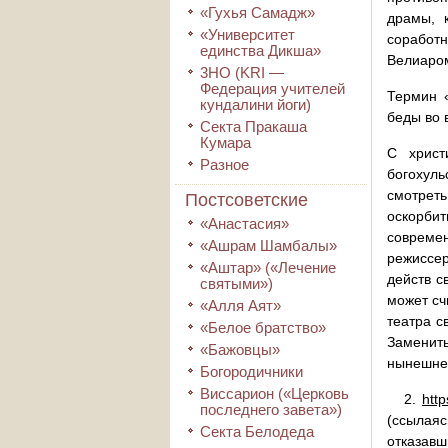
«Гухья Самадж»
драмы, к
«Университет
соработн
единства Дикша»
Велиаром
3HO (KRI ―
Федерация учителей
Термин «
кундалини йоги)
беды во 
Секта Пракаша
Кумара
С христ
Разное
богохул
смотреть
Постсоветские
оскорби
«Анастасия»
современ
«Ашрам Шамбалы»
режиссер
«Аштар» («Лечение
действ с
святыми»)
может сч
«Алля Аят»
театра с
«Белое братство»
Заменит
«Бажовцы»
нынешне
Богородичники
Виссарион («Церковь
2.
htt
последнего завета»)
(ссылая
Секта Белодеда
отказав