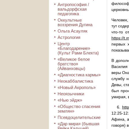
философ
Антропософия /
вальдорфская
церковны
педагогика
Оккультные
Человек,
воззрения Дугина
тут соде
Ольга Асауляк
что-то о
Астрология
https://t
Центр
первых х
«Благодарение»
показывае
(Культ Рами Блекта)
«Великое белое
В дополн
братство»
Василия 
(Айванховцы)
веры Она
«Диагностика кармы»
службу н
Неокаббалистика
Девы, ст
«Новый Акрополь»
был прон
Неоязычники
умирая, 
«Нью эйдж»
«Общество спасения
6.
htt
землян»
12:25-12
Псевдоцелительские
Афина, а
«Дар мира» (бывшая
говоря) 
Рейки Кадуцей)