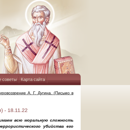
е советы
Карта сайта
ровоззрение А. Г. Дугина. (Письмо в
 - 18.11.22
нимаем всю моральную сложность
террористического убийства его