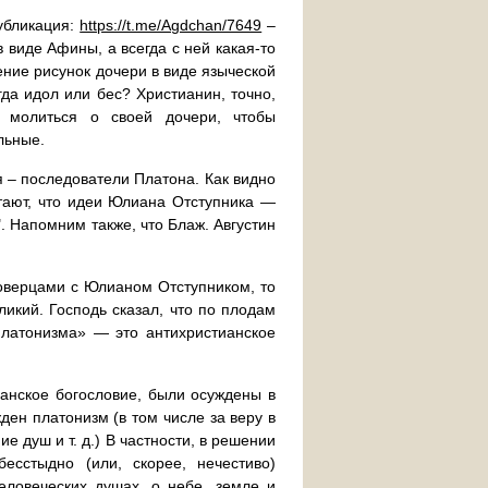
публикация:
https://t.me/Agdchan/7649
–
 виде Афины, а всегда с ней какая-то
ение рисунок дочери в виде языческой
гда идол или бес? Христианин, точно,
 молиться о своей дочери, чтобы
льные.
я – последователи Платона. Как видно
тают, что идеи Юлиана Отступника —
. Напомним также, что Блаж. Августин
оверцами с Юлианом Отступником, то
икий. Господь сказал, что по плодам
платонизма» — это антихристианское
анское богословие, были осуждены в
ден платонизм (в том числе за веру в
 душ и т. д.) В частности, в решении
сстыдно (или, скорее, нечестиво)
еловеческих душах, о небе, земле и