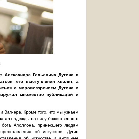
в
т Александра Гельевича Дугина в
ться, его выступления хвалят, а
иться с мировоззрением Дугина и
наружил множество публикаций и
 и Вагнера. Кроме того, что мы узнаем
злагал надежды на силу божественного
в бога Аполлона, принесшего людям
представления об искусстве. Дугин
дставления об искусстве и античные