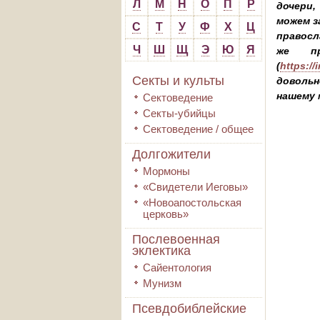
Л
М
Н
О
П
Р
дочери,
можем з
С
Т
У
Ф
Х
Ц
правосл
Ч
Ш
Щ
Э
Ю
Я
же пр
(
https://
Секты и культы
довольн
нашему 
Сектоведение
Секты-убийцы
Сектоведение / общее
Долгожители
Мормоны
«Свидетели Иеговы»
«Новоапостольская
церковь»
Послевоенная
эклектика
Сайентология
Мунизм
Псевдобиблейские