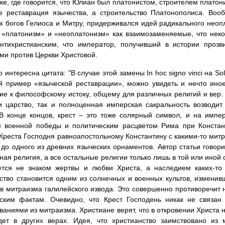
ке, где говорится, что Юлиан был платонистом, строителем платони
е реставрация язычества, а строительство Платонополиса. Воо
х богов Гелиоса и Митру, придерживался идей радикального неопл
«платонизм» и «неоплатонизм» как взаимозаменяемые, что нек
антихристианским, что император, получивший в истории прозв
ми против Церкви Христовой.
 интересна цитата: "В случае этой замены In hoc signo vinci на Sol
 пример «языческой реставрации», можно увидеть и нечто иное:
е к философскому истоку, общему для различных религий и вер.
 царство, так и полноценная имперская сакральность возводит 
 конце концов, крест – это тоже солярный символ, и на импер
м военной победы и политическим расцветом Рима при Констант
Креста Господня равноапостольному Константину с какими-то митр
 до одного из древних языческих орнаментов. Автор статьи говори
ная религия, а все остальные религии только лишь в той или иной 
ется не знаком жертвы и любви Христа, а наследием каких-то 
ство становится одним из солнечных и военных культов, измени
в митраизма галилейского извода. Это совершенно противоречит н
еским фактам. Очевидно, что Крест Господень никак не связан
ваниями из митраизма. Христиане верят, что в откровении Христа 
дет в других верах. Идея, что христианство заимствовано из 