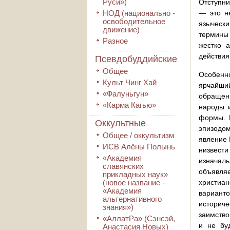
Руси»)
Отступни
НОД (национально -
— это н
освободительное
язычески
движение)
термины 
Разное
жестко 
действия
Псевдобуддийские
Общее
Особенно
Культ Чинг Хай
ярчайший
«Фалуньгун»
обращени
«Карма Кагью»
народы и
формы. В
Оккультные
эпизодо
Общее / оккультизм
явление 
ИСВ Алёны Полынь
низвести
«Академия
изначаль
славянских
объявля
прикладных наук»
(новое название -
христиан
«Академия
варианто
альтернативного
историч
знания»)
заимство
«АллатРа» (Сэнсэй,
и не бу
Анастасия Новых)