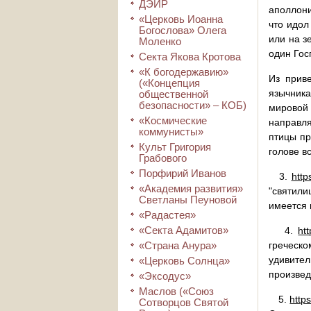
ДЭИР
аполлони
«Церковь Иоанна
что идол
Богослова» Олега
или на з
Моленко
один Гос
Секта Якова Кротова
«К богодержавию»
Из прив
(«Концепция
язычника
общественной
безопасности» – КОБ)
мировой
«Космические
направля
коммунисты»
птицы пр
Культ Григория
голове в
Грабового
Порфирий Иванов
3.
http
«Академия развития»
"святили
Светланы Пеуновой
имеется 
«Радастея»
«Секта Адамитов»
4.
ht
«Страна Анура»
греческо
удивите
«Церковь Солнца»
произвед
«Эксодус»
Маслов («Союз
5.
http
Сотворцов Святой