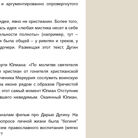
и аргументированно опровергнутого
идеи, явно не христианин. Более того,
ась идея «любая мистика несет в себе
ельности полноты» (например, тут –
х была общей – у римлян и греков, у
дочери. Размещая этот текст, Дугин
ерти Юлиана: «По молитве святителя
 христиан от гонителя христианской
ченика Меркурия сослужить воинскую
на иконе рядом с образом Пречистой
В этот самый момент Юлиан Отступник
тавшего невидимым. Окаянный Юлиан,
аналам фильм про Дарью Дугину. На
вопросе личной жизни была "богиня"
всем православного воспитания (мягко
я?