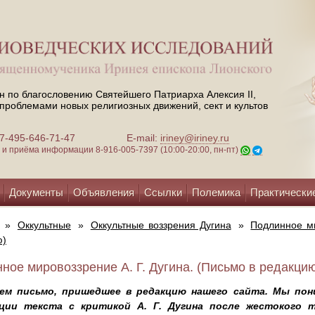
н по благословению Святейшего Патриарха Алексия II,
проблемами новых религиозных движений, сект и культов
 +7-495-646-71-47
E-mail:
iriney@iriney.ru
зи и приёма информации
8-916-005-7397 (10:00-20:00, пн-пт)
Документы
Объявления
Ссылки
Полемика
Практически
»
Оккультные
»
Оккультные воззрения Дугина
»
Подлинное ми
ю)
ное мировоззрение А. Г. Дугина. (Письмо в редакцию)
ем письмо, пришедшее в редакцию нашего сайта. Мы по
ции текста с критикой А. Г. Дугина после жестокого 