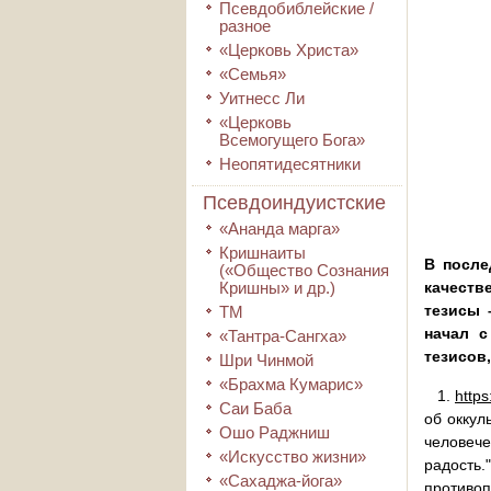
Псевдобиблейские /
разное
«Церковь Христа»
«Семья»
Уитнесс Ли
«Церковь
Всемогущего Бога»
Неопятидесятники
Псевдоиндуистские
«Ананда марга»
Кришнаиты
В после
(«Общество Сознания
Кришны» и др.)
качеств
тезисы 
ТМ
начал с
«Тантра-Сангха»
тезисов
Шри Чинмой
«Брахма Кумарис»
1.
http
Саи Баба
об оккул
Ошо Раджниш
человеч
«Искусство жизни»
радость
«Сахаджа-йога»
противоп