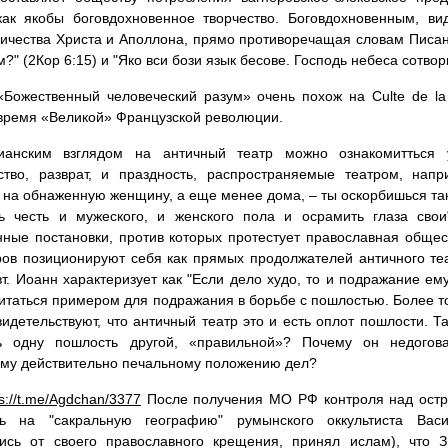
ак якобы боговдохновенное творчество. Боговдохновенным, ви
ичества Христа и Аполлона, прямо противоречащая словам Писан
?" (2Кор 6:15) и "Яко вси бози язык бесове. Господь небеса сотвори
Божественный человеческий разум» очень похож на Culte de l
время «Великой» Французской революции.
ианским взглядом на античный театр можно ознакомитться 
ьство, разврат, и праздность, распространяемые театром, на
 на обнаженную женщину, а еще менее дома, – ты оскорбишься так
ть честь и мужеского, и женского пола и осрамить глаза сво
ные постановки, против которых протестует православная общес
ов позиционируют себя как прямых продолжателей античного теат
вт. Иоанн характеризует как "Если дело худо, то и подражание ему
итаться примером для подражания в борьбе с пошлостью. Более то
видетельствуют, что античный театр это и есть оплот пошлости. Т
ь одну пошлость другой, «правильной»? Почему он недогова
му действительно печальному положению дел?
ps://t.me/Agdchan/3377
После получения МО РФ контроля над остро
сь на "сакральную географию" румынского оккультиста Васил
шись от своего православного крещения, принял ислам), что