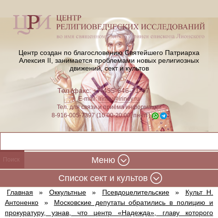
Центр создан по благословению Святейшего Патриарха
Алексия II,
занимается проблемами новых религиозных
движений, сект и культов
Тел./факс: +7-495-646-71-47
E-mail:
iriney@iriney.ru
Тел. для связи и приёма информации
8-916-005-7397 (10:00-20:00, пн-пт)
Меню
Cписок сект и культов
Главная
»
Оккультные
»
Псевдоцелительские
»
Культ Н.
Антоненко
»
Московские депутаты обратились в полицию и
прокуратуру, узнав, что центр «Надежда», главу которого