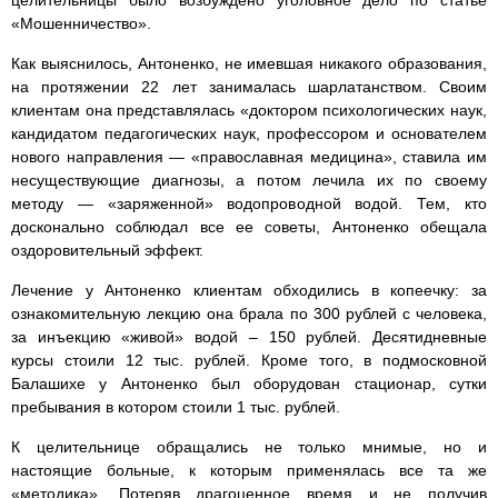
целительницы было возбуждено уголовное дело по статье
«Мошенничество».
Как выяснилось, Антоненко, не имевшая никакого образования,
на протяжении 22 лет занималась шарлатанством. Своим
клиентам она представлялась «доктором психологических наук,
кандидатом педагогических наук, профессором и основателем
нового направления — «православная медицина», ставила им
несуществующие диагнозы, а потом лечила их по своему
методу — «заряженной» водопроводной водой. Тем, кто
досконально соблюдал все ее советы, Антоненко обещала
оздоровительный эффект.
Лечение у Антоненко клиентам обходились в копеечку: за
ознакомительную лекцию она брала по 300 рублей с человека,
за инъекцию «живой» водой – 150 рублей. Десятидневные
курсы стоили 12 тыс. рублей. Кроме того, в подмосковной
Балашихе у Антоненко был оборудован стационар, сутки
пребывания в котором стоили 1 тыс. рублей.
К целительнице обращались не только мнимые, но и
настоящие больные, к которым применялась все та же
«методика». Потеряв драгоценное время и не получив