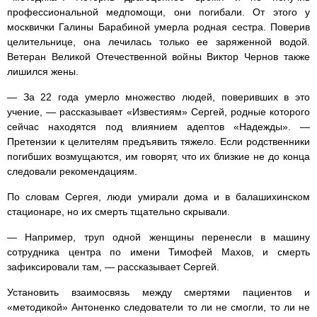
профессиональной медпомощи, они погибали. От этого у
москвички Галины Барабиной умерла родная сестра. Поверив
целительнице, она лечилась только ее заряженной водой.
Ветеран Великой Отечественной войны Виктор Чернов также
лишился жены.
— За 22 года умерло множество людей, поверивших в это
учение, — рассказывает «Известиям» Сергей, родные которого
сейчас находятся под влиянием адептов «Надежды». —
Претензии к целителям предъявить тяжело. Если родственники
погибших возмущаются, им говорят, что их близкие не до конца
следовали рекомендациям.
По словам Сергея, люди умирали дома и в балашихинском
стационаре, но их смерть тщательно скрывали.
— Например, труп одной женщины перенесли в машину
сотрудника центра по имени Тимофей Махов, и смерть
зафиксировали там, — рассказывает Сергей.
Установить взаимосвязь между смертями пациентов и
«методикой» Антоненко следователи то ли не смогли, то ли не