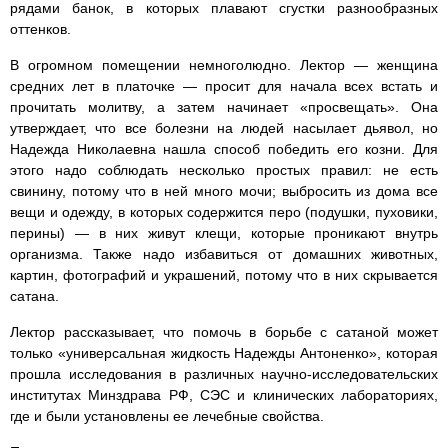
рядами банок, в которых плавают сгустки разнообразных
оттенков.
В огромном помещении немноголюдно. Лектор — женщина
средних лет в платочке — просит для начала всех встать и
прочитать молитву, а затем начинает «просвещать». Она
утверждает, что все болезни на людей насылает дьявол, но
Надежда Николаевна нашла способ победить его козни. Для
этого надо соблюдать несколько простых правил: не есть
свинину, потому что в ней много мочи; выбросить из дома все
вещи и одежду, в которых содержится перо (подушки, пуховики,
перины) — в них живут клещи, которые проникают внутрь
организма. Также надо избавиться от домашних животных,
картин, фотографий и украшений, потому что в них скрывается
сатана.
Лектор рассказывает, что помочь в борьбе с сатаной может
только «универсальная жидкость Надежды Антоненко», которая
прошла исследования в различных научно-исследовательских
институтах Минздрава РФ, СЭС и клинических лабораториях,
где и были установлены ее лечебные свойства.