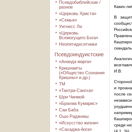
Псевдобиблейские /
Каких-ли
разное
«Церковь Христа»
В защит
«Семья»
сообщест
Уитнесс Ли
Российс
«Церковь
Правлен
Всемогущего Бога»
Кашпиро
Неопятидесятники
скандаль
Псевдоиндуистские
Аналоги
«Ананда марга»
возглав
Кришнаиты
И.В.
(«Общество Сознания
Кришны» и др.)
Стороной
ТМ
и проана
«Тантра-Сангха»
после се
Шри Чинмой
независ
«Брахма Кумарис»
ухудшени
Саи Баба
наприме
Ошо Раджниш
Кашпиров
«Искусство жизни»
среди ни
«Сахаджа-йога»
(4,1 %)