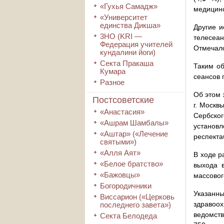
«Гухья Самадж»
медицинс
«Университет
единства Дикша»
Другие 
3HO (KRI ―
телесеа
Федерация учителей
Отмечало
кундалини йоги)
Секта Пракаша
Таким об
Кумара
сеансов 
Разное
Об этом 
Постсоветские
г. Москв
«Анастасия»
Сербског
«Ашрам Шамбалы»
установ
«Аштар» («Лечение
респекта
святыми»)
«Алля Аят»
В ходе р
«Белое братство»
выхода 
«Бажовцы»
массовог
Богородичники
Указанн
Виссарион («Церковь
здравоо
последнего завета»)
ведомств
Секта Белодеда