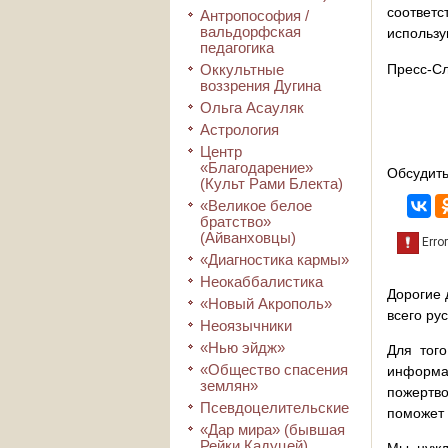
соответс
Антропософия /
вальдорфская
использу
педагогика
Оккультные
Пресс-С
воззрения Дугина
Ольга Асауляк
Астрология
Центр
«Благодарение»
Обсудить
(Культ Рами Блекта)
«Великое белое
братство»
(Айванховцы)
«Диагностика кармы»
Неокаббалистика
Дорогие 
«Новый Акрополь»
всего ру
Неоязычники
«Нью эйдж»
Для того
«Общество спасения
информа
землян»
пожертво
Псевдоцелительские
поможет 
«Дар мира» (бывшая
Рейки Кадуцей)