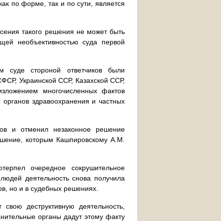
ак по форме, так и по сути, является
сения такого решения не может быть
ющей необъективностью суда первой
м суде стороной ответчиков были
СР, Украинской ССР, Казахской ССР,
изложением многочисленных фактов
ы органов здравоохранения и частных
ков и отменил незаконное решение
ешение, которым Кашпировскому А.М.
терпел очередное сокрушительное
 людей деятельность снова получила
в, но и в судебных решениях.
 свою деструктивную деятельность,
анительные органы дадут этому факту