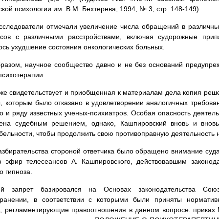
кой психологии им. В.М. Бехтерева, 1994, № 3, стр. 148-149).
исследователи отмечали увеличение числа обращений в различн
нсов с различными расстройствами, включая судорожные припа
сь ухудшение состояния онкологических больных.
разом, научное сообщество давно и не без оснований предупре
психотерапии.
же свидетельствует и приобщенная к материалам дела копия реш
ы, которым было отказано в удовлетворении аналогичных требова
о и ряду известных ученых-психиатров. Особая опасность деятель
лена судебным решением, однако, Кашпировский вновь и вновь
бельности, чтобы продолжить свою противоправную деятельность 
азбирательства стороной ответчика было обращено внимание суда 
в эфир телесеансов А. Кашпировского, действовавшим законо
о гипноза.
ый запрет базировался на Основах законодательства С
хранении, в соответствии с которыми были приняты норматив
, регламентирующие правоотношения в данном вопросе: приказ 