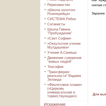
Мы нужд
Рерихианство
сектам с
«Школа золотого
Заранее 
Розенкрейца»
СИСТЕМА Рябко
Сатанисты
Школа Гивина
"Пробуждение"
«Свет Софии»
«Оккультное учение
Мулдашева»
Учение А.Свияша
Движение суверенов
"живых людей"
Теософия
"Трансферинг
реальности" Вадима
Зеланда
«Фиолетовое пламя»
(«Церковь
универсальная и
Для выб
торжествующая»)
Искажение