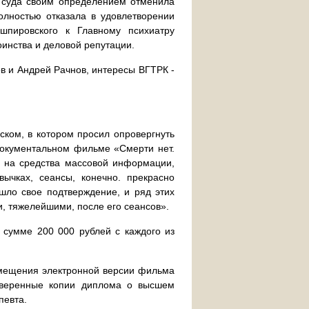
о суда своим определением отменила
олностью отказала в удовлетворении
ашпировского к Главному психиатру
инства и деловой репутации.
в и Андрей Рачнов, интересы ВГТРК -
ском, в котором просил опровергнуть
документальном фильме «Смерти нет.
я на средства массовой информации,
вычках, сеансы, конечно. прекрасно
шло свое подтверждение, и ряд этих
и, тяжелейшими, после его сеансов».
 сумме 200 000 рублей с каждого из
змещения электронной версии фильма
аверенные копии диплома о высшем
певта.