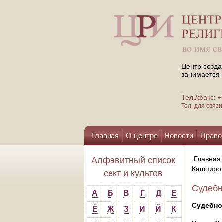
Центр созда
занимается 
Тел./факс:
Тел. для свя
Главная
О центре
Новости
Право
Помощь центру
Главная
Алфавитный список
Кашпиров
сект и культов
Судебн
А
Б
В
Г
Д
Е
Судебно
Ё
Ж
З
И
Й
К