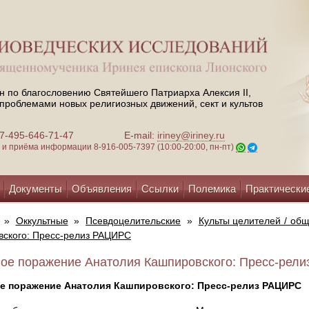
н по благословению Святейшего Патриарха Алексия II,
проблемами новых религиозных движений, сект и культов
 +7-495-646-71-47
E-mail:
iriney@iriney.ru
зи и приёма информации
8-916-005-7397 (10:00-20:00, пн-пт)
Документы
Объявления
Ссылки
Полемика
Практически
»
Оккультные
»
Псевдоцелительские
»
Культы целителей / об
ского: Пресс-релиз РАЦИРС
ое поражение Анатолия Кашпировского: Пресс-релиз
е поражение Анатолия Кашпировского: Пресс-релиз РАЦИРС