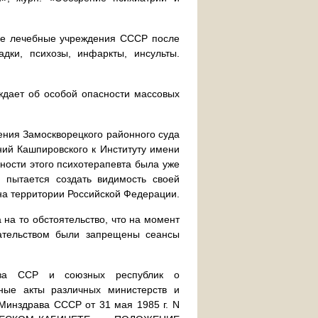
ые лечебные учреждения СССР после
дки, психозы, инфаркты, инсульты.
ждает об особой опасности массовых
ения Замоскворецкого районного суда
ний Кашпировского к Институту имени
ности этого психотерапевта была уже
 пытается создать видимость своей
на территории Российской Федерации.
на то обстоятельство, что на момент
дательством были запрещены сеансы
оюза ССР и союзных республик о
ные акты различных министерств и
Минздрава СССР от 31 мая 1985 г. N