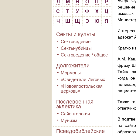
Вчера Су
Л
М
Н
О
П
Р
решение 
С
Т
У
Ф
Х
Ц
исковых
Министер
Ч
Ш
Щ
Э
Ю
Я
Интересы
Секты и культы
адвокат 
Сектоведение
Секты-убийцы
Кратко и
Сектоведение / общее
А.М. Каш
Долгожители
фразу Ша
Тайна ак
Мормоны
когда он
«Свидетели Иеговы»
понимал,
«Новоапостольская
церковь»
пациенто
Послевоенная
Также го
эклектика
ответчик
Сайентология
В подтве
Мунизм
на сайт
Псевдобиблейские
образова