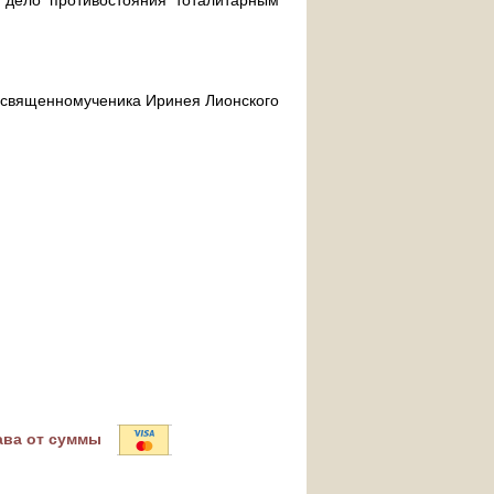
дело противостояния тоталитарным
ра священномученика Иринея Лионского
ава от суммы