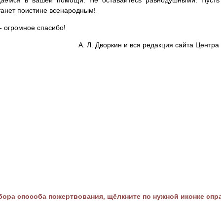
аемся в вашей помощи. Не оставайтесь равнодушными. Пусть 
танет поистине всенародным!
- огромное спасибо!
А. Л. Дворкин и вся редакция сайта Цент
ора способа пожертвования, щёлкните по нужной иконке спр