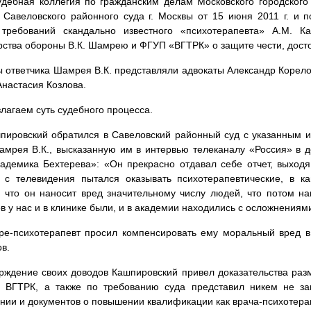
дебная коллегия по гражданским делам Московского городског
Савеловского районного суда г. Москвы от 15 июня 2011 г. и п
 требований скандально известного «психотерапевта» А.М. К
ства обороны В.К. Шамрею и ФГУП «ВГТРК» о защите чести, досто
 ответчика Шамрея В.К. представляли адвокаты Александр Корело
Анастасия Козлова.
злагаем суть судебного процесса.
пировский обратился в Савеловский районный суд с указанным и
мрея В.К., высказанную им в интервью телеканалу «Россия» в 
адемика Бехтерева»: «Он прекрасно отдавал себе отчет, выход
 с телевидения пытался оказывать психотерапевтические, в ка
 что он наносит вред значительному числу людей, что потом на
в у нас и в клинике были, и в академии находились с осложнениям
ре-психотерапевт просил компенсировать ему моральный вред в
ов.
рждение своих доводов Кашпировский привел доказательства ра
е ВГТРК, а также по требованию суда представил никем не з
нии и документов о повышении квалификации как врача-психотера