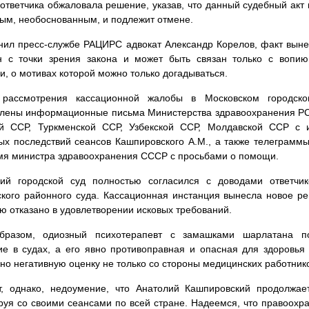
ответчика обжаловала решение, указав, что данный судебный акт к
ым, необоснованным, и подлежит отмене.
нил пресс-службе РАЦИРС адвокат Александр Корелов, факт выне
н с точки зрения закона и может быть связан только с вопи
и, о мотивах которой можно только догадываться.
рассмотрения кассационной жалобы в Московском городско
лены информационные письма Министерства здравоохранения РСФ
ой ССР, Туркменской ССР, Узбекской ССР, Молдавской ССР с 
ых последствий сеансов Кашпировского А.М., а также телеграмм
мя министра здравоохранения СССР с просьбами о помощи.
кий городской суд полностью согласился с доводами ответчи
кого районного суда. Кассационная инстанция вынесла новое р
ю отказано в удовлетворении исковых требований.
бразом, одиозный психотерапевт с замашками шарлатана по
е в судах, а его явно противоправная и опасная для здоровья
но негативную оценку не только со стороны медицинских работнико
т, однако, недоумение, что Анатолий Кашпировский продолжает
руя со своими сеансами по всей стране. Надеемся, что правоохр