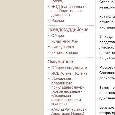
Руси»)
Сторона 
НОД (национально -
незаконн
освободительное
движение)
Как пояс
Разное
объясне
инстанци
Псевдобуддийские
Общее
В ходе 
Культ Чинг Хай
представ
«Фалуньгун»
Литовск
«Карма Кагью»
негативн
лиц на и
Оккультные
Московс
Общее / оккультизм
Савеловс
ИСВ Алёны Полынь
полность
«Академия
славянских
прикладных наук»
Таким о
(новое название -
поражени
«Академия
однознач
альтернативного
знания»)
Вызывае
«АллатРа» (Сэнсэй,
гастроли
Анастасия Новых)