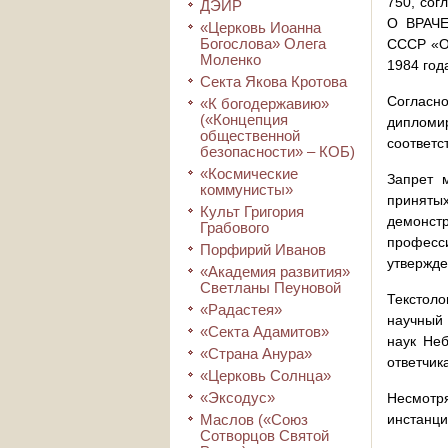
750, со
ДЭИР
О ВРАЧЕ
«Церковь Иоанна
Богослова» Олега
СССР «О 
Моленко
1984 год
Секта Якова Кротова
Соглас
«К богодержавию»
(«Концепция
дипломир
общественной
соответс
безопасности» – КОБ)
«Космические
Запрет 
коммунисты»
приняты
Культ Григория
демонст
Грабового
професс
Порфирий Иванов
утвержде
«Академия развития»
Светланы Пеуновой
Текстол
«Радастея»
научный 
«Секта Адамитов»
наук Не
«Страна Анура»
ответчик
«Церковь Солнца»
«Эксодус»
Несмотря
Маслов («Союз
инстанци
Сотворцов Святой