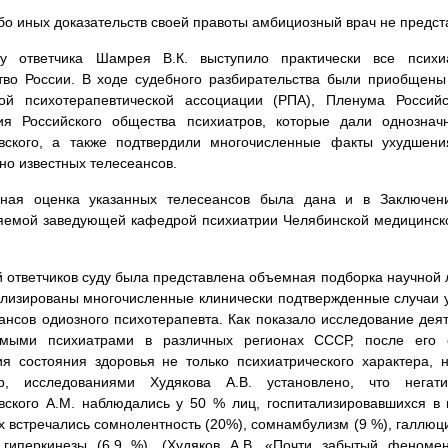
бо иных доказательств своей правоты амбициозный врач не предст
у ответчика Шамрея В.К. выступило практически все психиа
во России. В ходе судебного разбирательства были приобщены 
кой психотерапевтической ассоциации (РПА), Пленума Россий
ия Российского общества психиатров, которые дали однознач
вского, а также подтвердили многочисленные факты ухудшени
но известных телесеансов.
чная оценка указанных телесеансов была дана и в Заключени
ляемой заведующей кафедрой психиатрии Челябинской медицинс
 ответчиков суду была представлена объемная подборка научной 
лизированы многочисленные клинически подтвержденные случаи 
ансов одиозного психотерапевта. Как показало исследование де
имыми психиатрами в различных регионах СССР, после его 
я состояния здоровья не только психиатрического характера, н
р, исследованиями Худякова А.В. установлено, что негат
ского А.М. наблюдались у 50 % лиц, госпитализировавшихся в 
х встречались сомнолентность (20%), сомнамбулизм (9 %), галлюц
, гиперкинезы (6,9 %). (Худяков А.В. «Почти забытый феноме