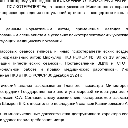
гласно которому утверждено «ПОЛОЖЕНИЕ О ПСИХОТЕРАПЕВТ
 – ПСИХОТЕРАПЕВТЕ», а также указание Министерства здравоо
порядке проведения выступлений артистов — концертных исполн
а.
но данным нормативным актам, применение методов пс
ованным специалистам в условиях психотерапевтических учрежден
твующих медицинских показаний.
массовых сеансов гипноза и иных психотерапевтических возд
х нормативных актов: Циркуляр НКЗ РСФСР № 90 от 19 апреля
раций гипнотических сеансов», Постановление ВЦИК и СТ
иональной работе и правах медицинских работников», Ин
нная НКЗ и НКЮ РСФСР 30 декабря 1924 г.
огический анализ высказывания Главного психиатра Министер
сотрудник Государственного института мировой литературы им. 
больсин С.А. Согласно этому заключению, оспариваемое высказ
а Шамрея В.К. относительно последствий сеансов Кашпировского А
 на многочисленные доказательства деструктивного характера сеа
и удовлетворил требования истца.