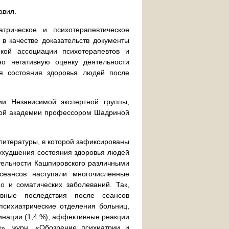
авил.
трическое и психотерапевтическое
в качестве доказательств документы
ской ассоциации психотерапевтов и
но негативную оценку деятельности
я состояния здоровья людей после
и Независимой экспертной группы,
кой академии профессором Шадриной
литературы, в которой зафиксированы
ухудшения состояния здоровья людей
ятельности Кашпировского различными
сеансов наступали многочисленные
о и соматических заболеваний. Так,
ивные последствия после сеансов
психиатрические отделения больниц,
инации (1,4 %), аффективные реакции
н», журн. «Обозрение психиатрии и