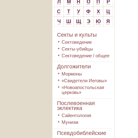
Л
М
Н
О
П
Р
С
Т
У
Ф
Х
Ц
Ч
Ш
Щ
Э
Ю
Я
Секты и культы
Сектоведение
Секты-убийцы
Сектоведение / общее
Долгожители
Мормоны
«Свидетели Иеговы»
«Новоапостольская
церковь»
Послевоенная
эклектика
Сайентология
Мунизм
Псевдобиблейские