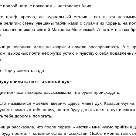
с правой ноги, с поклоном, - наставляет Алия.
те шкаф, кресло, да журнальный столик - вот и вся незамыс
 религий: стены увешаны табличками с сурами из Корана, на пол
равославная икона святой Матроны Московской. А потом в глаза бр
?
ница посадила меня на коврик и начала расспрашивать. А я пр
ом, выходных почти нет, жутко устаю и чувствую себя подавленны
:
о. Порчу снимать надо.
уду снимать не я - а святой дух»
е полчаса знахарка рассказывала, что будет происходить.
сто называется «Белые двери». Здесь живет дух Карасоп-Аулие,
удем снимать с тебя порчу, но это буду делать не я, а дух и святы
ь тебе дорогу и помогать.
ница рассказала, что после первой «чистки» мне нужно прийти ещ
 буду пройти, - паломничество в Казахстан. Якобы именно там св