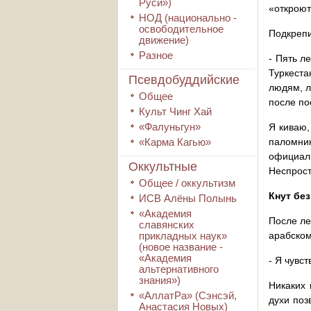
Руси»)
«откроют
НОД (национально -
освободительное
Подкрепи
движение)
Разное
- Пять л
Туркеста
Псевдобуддийские
людям, л
Общее
после по
Культ Чинг Хай
«Фалуньгун»
Я киваю,
«Карма Кагью»
паломник
официал
Оккультные
Неспрост
Общее / оккультизм
Кнут без
ИСВ Алёны Полынь
«Академия
После ле
славянских
прикладных наук»
арабском
(новое название -
«Академия
- Я чувс
альтернативного
знания»)
Никаких 
«АллатРа» (Сэнсэй,
духи поз
Анастасия Новых)