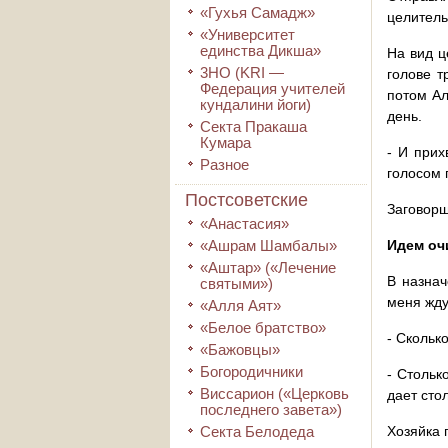
«Гухья Самадж»
целитель
«Университет
единства Дикша»
На вид ц
3HO (KRI ―
голове т
Федерация учителей
потом Ал
кундалини йоги)
день.
Секта Пракаша
Кумара
- И прих
Разное
голосом 
Постсоветские
Заговорщ
«Анастасия»
«Ашрам Шамбалы»
Идем оч
«Аштар» («Лечение
В назнач
святыми»)
меня жду
«Алля Аят»
«Белое братство»
- Скольк
«Бажовцы»
Богородичники
- Стольк
Виссарион («Церковь
дает сто
последнего завета»)
Секта Белодеда
Хозяйка 