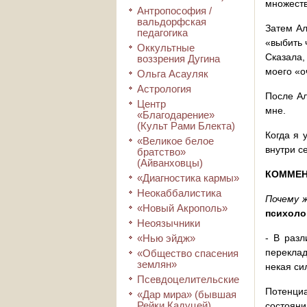
множеств
Антропософия /
вальдорфская
Затем Ал
педагогика
«выбить 
Оккультные
Сказала,
воззрения Дугина
моего «о
Ольга Асауляк
Астрология
После Ал
Центр
мне.
«Благодарение»
(Культ Рами Блекта)
Когда я 
«Великое белое
внутри с
братство»
(Айванховцы)
КОММЕН
«Диагностика кармы»
Неокаббалистика
Почему 
«Новый Акрополь»
психоло
Неоязычники
«Нью эйдж»
- В разл
переклад
«Общество спасения
землян»
некая си
Псевдоцелительские
Потенци
«Дар мира» (бывшая
Рейки Кадуцей)
состояни