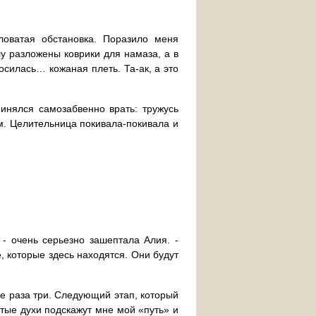
ловатая обстановка. Поразило меня
у разложены коврики для намаза, а в
осилась… кожаная плеть. Та-ак, а это
инялся самозабвенно врать: тружусь
м. Целительница покивала-покивала и
 - очень серьезно зашептала Алия. -
е, которые здесь находятся. Они будут
е раза три. Следующий этап, который
ятые духи подскажут мне мой «путь» и