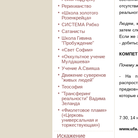
Рерихианство
отсутств
реальног
«Школа золотого
Розенкрейца»
Людям, к
СИСТЕМА Рябко
затем сл
Сатанисты
Если же 
Школа Гивина
"Пробуждение"
- добить
«Свет Софии»
КОМПЕТ
«Оккультное учение
Мулдашева»
Почему 
Учение А.Свияша
Движение суверенов
- На пр
"живых людей"
распрост
Теософия
предков»
"Трансферинг
которые 
реальности" Вадима
Зеланда
«Фиолетовое пламя»
(«Церковь
7:30, 14 
универсальная и
торжествующая»)
www.ufa.
Искажение