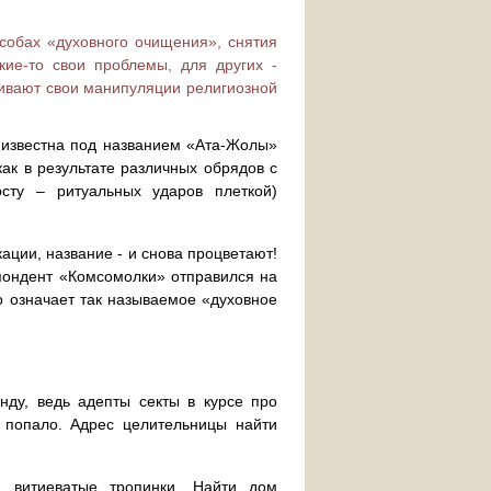
собах «духовного очищения», снятия
кие-то свои проблемы, для других -
ивают свои манипуляции религиозной
а известна под названием «Ата-Жолы»
ак в результате различных обрядов с
сту – ритуальных ударов плеткой)
ации, название - и снова процветают!
пондент «Комсомолки» отправился на
о означает так называемое «духовное
нду, ведь адепты секты в курсе про
 попало. Адрес целительницы найти
, витиеватые тропинки. Найти дом