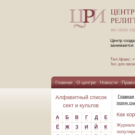
Центр созда
занимается 
Тел./факс:
Тел. для свя
Главная
О центре
Новости
Право
Помощь центру
Главная
Алфавитный список
порчу сн
сект и культов
Как ко
А
Б
В
Г
Д
Е
Журнал
Ё
Ж
З
И
Й
К
популяр