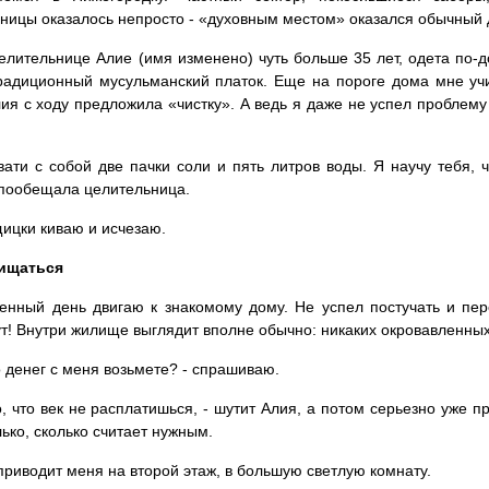
ницы оказалось непросто - «духовным местом» оказался обычный 
елительнице Алие (имя изменено) чуть больше 35 лет, одета по-
радиционный мусульманский платок. Еще на пороге дома мне учи
ия с ходу предложила «чистку». А ведь я даже не успел проблему
вати с собой две пачки соли и пять литров воды. Я научу тебя, 
пообещала целительница.
ицки киваю и исчезаю.
ищаться
енный день двигаю к знакомому дому. Не успел постучать и пере
т! Внутри жилище выглядит вполне обычно: никаких окровавленных
о денег с меня возьмете? - спрашиваю.
о, что век не расплатишься, - шутит Алия, а потом серьезно уже п
лько, сколько считает нужным.
приводит меня на второй этаж, в большую светлую комнату.