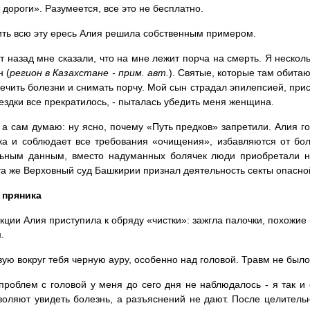
 дороги». Разумеется, все это не бесплатно.
ть всю эту ересь Алия решила собственным примером.
ет назад мне сказали, что на мне лежит порча на смерть. Я нескол
н (
регион в Казахстане - прим. авт.
). Святые, которые там обитаю
ечить болезни и снимать порчу. Мой сын страдал эпилепсией, при
ездки все прекратилось, - пыталась убедить меня женщина.
 а сам думаю: ну ясно, почему «Путь предков» запретили. Алия гов
а и соблюдает все требования «очищения», избавляются от боле
ьным данным, вместо надуманных болячек люди приобретали на
а же Верховный суд Башкирии признал деятельность секты опасно
 пряника
кции Алия приступила к обряду «чистки»: зажгла палочки, похожие
.
твую вокруг тебя черную ауру, особенно над головой. Травм не было
проблем с головой у меня до сего дня не наблюдалось - я так и 
воляют увидеть болезнь, а разъяснений не дают. После целитель