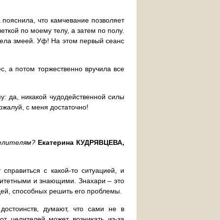
а пояснила, что камчевание позволяет
еткой по моему телу, а затем по полу.
пела змеей. Уф! На этом первый сеанс
с, а потом торжественно вручила все
у: да, никакой чудодейственной силы
Пожалуй, с меня достаточно!
целителям?
Екатерина КУДРЯВЦЕВА,
справиться с какой-то ситуацией, и
ритетными и знающими. Знахари – это
дей, способных решить его проблемы.
достоинств, думают, что сами не в
от целителей может возникать из-за