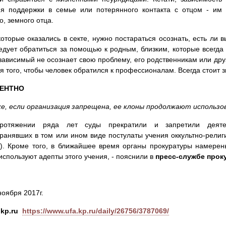
ия поддержки в семье или потерянного контакта с отцом - им 
о, земного отца.
оторые оказались в секте, нужно постараться осознать, есть ли 
едует обратиться за помощью к родным, близким, которые всегда 
зависимый не осознает свою проблему, его родственникам или дру
ся того, чтобы человек обратился к профессионалам. Всегда стоит з
ЕНТНО
же, если организация запрещена, ее клоны продолжают исполь
отяжении ряда лет суды прекратили и запретили деятел
ранявших в том или ином виде постулаты учения оккультно-рели
). Кроме того, в ближайшее время органы прокуратуры намерен
используют адепты этого учения, - пояснили в
пресс-службе прок
ноября 2017г.
kp.ru
https://www.ufa.kp.ru/daily/26756/3787069/