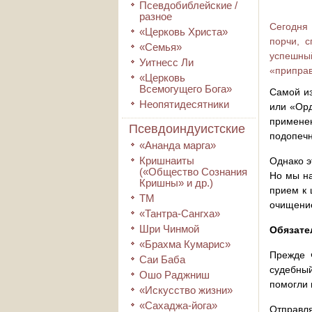
Псевдобиблейские /
разное
Сегодня 
«Церковь Христа»
порчи, с
«Семья»
успешный
Уитнесс Ли
«приправ
«Церковь
Всемогущего Бога»
Самой из
Неопятидесятники
или «Орд
примене
Псевдоиндуистские
подопечн
«Ананда марга»
Кришнаиты
Однако э
(«Общество Сознания
Но мы на
Кришны» и др.)
прием к 
ТМ
очищени
«Тантра-Сангха»
Шри Чинмой
Обязате
«Брахма Кумарис»
Прежде ч
Саи Баба
судебны
Ошо Раджниш
помогли 
«Искусство жизни»
«Сахаджа-йога»
Отправл