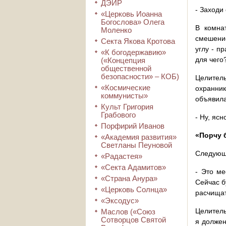
ДЭИР
- Заходи 
«Церковь Иоанна
Богослова» Олега
В комна
Моленко
смешение
Секта Якова Кротова
углу - п
«К богодержавию»
для чего
(«Концепция
общественной
безопасности» – КОБ)
Целитель
«Космические
охранник
коммунисты»
объявила
Культ Григория
Грабового
- Ну, ясн
Порфирий Иванов
«Порчу б
«Академия развития»
Светланы Пеуновой
Следующи
«Радастея»
«Секта Адамитов»
- Это ме
«Страна Анура»
Сейчас б
«Церковь Солнца»
расчищат
«Эксодус»
Целитель
Маслов («Союз
Сотворцов Святой
я должен