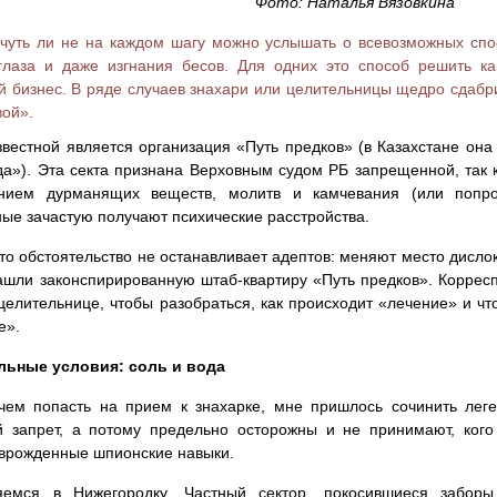
Фото: Наталья Вязовкина
чуть ли не на каждом шагу можно услышать о всевозможных спо
глаза и даже изгнания бесов. Для одних это способ решить ка
 бизнес. В ряде случаев знахари или целительницы щедро сдабр
ой».
вестной является организация «Путь предков» (в Казахстане он
а»). Эта секта признана Верховным судом РБ запрещенной, так к
нием дурманящих веществ, молитв и камчевания (или попро
ые зачастую получают психические расстройства.
то обстоятельство не останавливает адептов: меняют место дислок
шли законспирированную штаб-квартиру «Путь предков». Коррес
целительнице, чтобы разобраться, как происходит «лечение» и чт
е».
льные условия: соль и вода
ем попасть на прием к знахарке, мне пришлось сочинить леге
й запрет, а потому предельно осторожны и не принимают, кого
врожденные шпионские навыки.
яемся в Нижегородку. Частный сектор, покосившиеся заборы