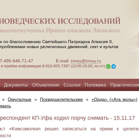
н по благословению Святейшего Патриарха Алексия II,
проблемами новых религиозных движений, сект и культов
 +7-495-646-71-47
E-mail:
iriney@iriney.ru
зи и приёма информации
8-916-005-7397 (10:00-20:00, пн-пт)
Документы
Объявления
Ссылки
Полемика
Практически
»
Оккультные
»
Псевдоцелительские
»
«Орда» («Ата жолы»)
имать
рреспондент КП-Уфа ходил порчу снимать - 15.11.17
ист «Комсомолки» решил записаться на прием к целител
ности