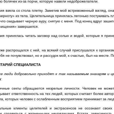
о болячек из-за порчи, которую навели недоброжелатели.
ия взяла со стола плетку. Заметив мой встревоженный взгляд, он
черноту» из тела. Целительница принялась легонько постукивать пл
 что скидывает черную ауру, снятую с меня. Под конец вдруг заши
чищения» завершился.
ия принялась читать заговор над солью и водой, которые я прине
уже распрощался с ней, на всякий случай прислушался к организм
ебя не почувствовал, но и рассудок мой, к счастью, был на месте. 
ТАРИЙ СПЕЦИАЛИСТА
же люди добровольно приходят к так называемым знахарям и 
г
:
ичные секты обращаются незрелые личности. Человек не может 
ывает ответственность на тех людей, которых считает более авто
ла, которых человек с ослабленным восприятием принимает за лю
альные клиенты целителей и экстрасенсов не осознают своих 
и справиться с жизненными неурядицами. Кстати, зависимость 