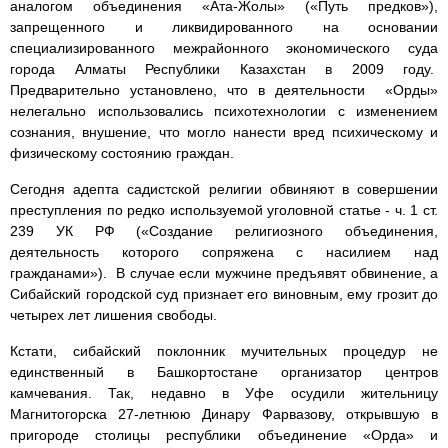
аналогом объединения «Ата-Жолы» («Путь предков»),
запрещенного и ликвидированного на основании
специализированного межрайонного экономического суда
города Алматы Республики Казахстан в 2009 году.
Предварительно установлено, что в деятельности «Орды»
нелегально использовались психотехнологии с изменением
сознания, внушение, что могло нанести вред психическому и
физическому состоянию граждан.
Сегодня адепта садистской религии обвиняют в совершении
преступления по редко используемой уголовной статье - ч. 1 ст.
239 УК РФ («Создание религиозного объединения,
деятельность которого сопряжена с насилием над
гражданами»). В случае если мужчине предъявят обвинение, а
Сибайский городской суд признает его виновным, ему грозит до
четырех лет лишения свободы.
Кстати, сибайский поклонник мучительных процедур не
единственный в Башкортостане организатор центров
камчевания. Так, недавно в Уфе осудили жительницу
Магнитогорска 27-летнюю Динару Фарвазову, открывшую в
пригороде столицы республики объединение «Орда» и