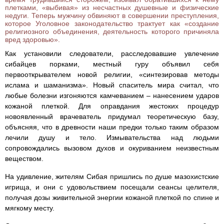
плетками, «выбивая» из несчастных душевные и физические
недуги. Теперь мужчину обвиняют в совершении преступления,
которое Уголовное законодательство трактует как «создание
религиозного объединения, деятельность которого причиняла
вред здоровью».
Как установили следователи, расследовавшие увлечение
сибайцев порками, местный гуру объявил себя
первооткрывателем новой религии, «синтезировав методы
ислама и шаманизма». Новый спаситель мира считал, что
любые болезни изгоняются камчеванием – нанесением ударов
кожаной плеткой. Для оправдания жестоких процедур
новоявленный врачеватель придумал теоретическую базу,
объясняя, что в древности наши предки только таким образом
лечили душу и тело. Измывательства над людьми
сопровождались вызовом духов и окуриванием неизвестным
веществом.
На удивление, жителям Сибая пришлись по душе мазохистские
игрища, и они с удовольствием посещали сеансы целителя,
получая дозы живительной энергии кожаной плеткой по спине и
мягкому месту.