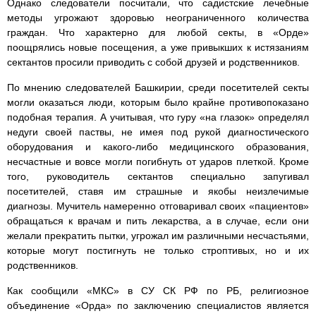
Однако следователи посчитали, что садистские лечебные
методы угрожают здоровью неограниченного количества
граждан. Что характерно для любой секты, в «Орде»
поощрялись новые посещения, а уже привыкших к истязаниям
сектантов просили приводить с собой друзей и родственников.
По мнению следователей Башкирии, среди посетителей секты
могли оказаться люди, которым было крайне противопоказано
подобная терапия. А учитывая, что гуру «на глазок» определял
недуги своей паствы, не имея под рукой диагностического
оборудования и какого-либо медицинского образования,
несчастные и вовсе могли погибнуть от ударов плеткой. Кроме
того, руководитель сектантов специально запугивал
посетителей, ставя им страшные и якобы неизлечимые
диагнозы. Мучитель намеренно отговаривал своих «пациентов»
обращаться к врачам и пить лекарства, а в случае, если они
желали прекратить пытки, угрожал им различными несчастьями,
которые могут постигнуть не только строптивых, но и их
родственников.
Как сообщили «МКС» в СУ СК РФ по РБ, религиозное
объединение «Орда» по заключению специалистов является