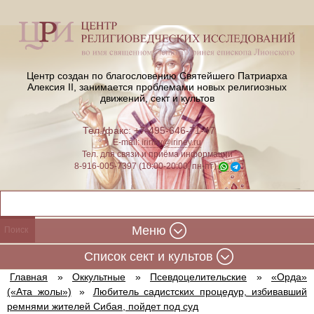
Центр создан по благословению Святейшего Патриарха
Алексия II,
занимается проблемами новых религиозных
движений, сект и культов
Тел./факс: +7-495-646-71-47
E-mail:
iriney@iriney.ru
Тел. для связи и приёма информации
8-916-005-7397 (10:00-20:00, пн-пт)
Меню
Cписок сект и культов
Главная
»
Оккультные
»
Псевдоцелительские
»
«Орда»
(«Ата жолы»)
»
Любитель садистских процедур, избивавший
ремнями жителей Сибая, пойдет под суд