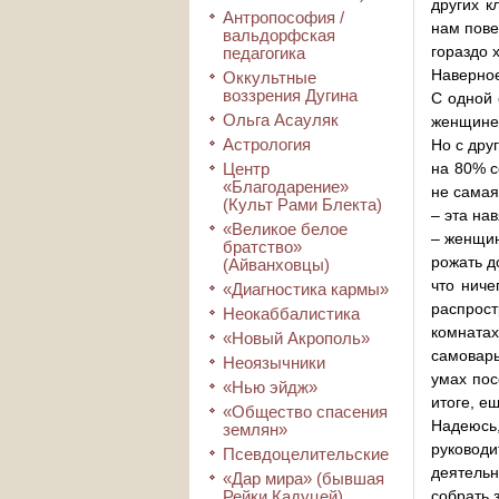
других к
Антропософия /
нам пове
вальдорфская
гораздо 
педагогика
Наверное
Оккультные
воззрения Дугина
С одной 
Ольга Асауляк
женщине 
Астрология
Но с дру
Центр
на 80% с
«Благодарение»
не самая
(Культ Рами Блекта)
– эта на
«Великое белое
– женщин
братство»
рожать д
(Айванховцы)
что ниче
«Диагностика кармы»
распрос
Неокаббалистика
комната
«Новый Акрополь»
самовары
Неоязычники
умах пос
«Нью эйдж»
итоге, е
«Общество спасения
Надеюсь,
землян»
руководи
Псевдоцелительские
деятельн
«Дар мира» (бывшая
Рейки Кадуцей)
собрать 