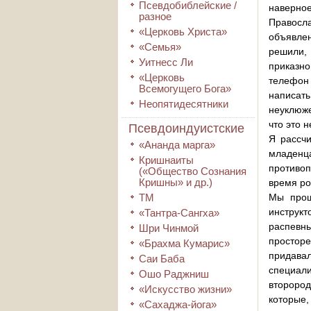
Псевдобиблейские /
наверное
разное
Правосл
«Церковь Христа»
объявле
«Семья»
решили, 
Уитнесс Ли
приказно
«Церковь
телефон 
Всемогущего Бога»
написать
Неопятидесятники
неуклюже
что это 
Псевдоиндуистские
Я рассчи
«Ананда марга»
младенц
Кришнаиты
противоп
(«Общество Сознания
Кришны» и др.)
время ро
ТМ
Мы прош
инструк
«Тантра-Сангха»
распевн
Шри Чинмой
просторе
«Брахма Кумарис»
придава
Саи Баба
специал
Ошо Раджниш
второро
«Искусство жизни»
которые,
«Сахаджа-йога»