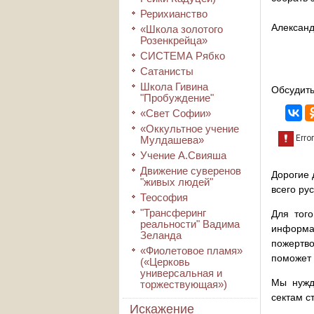
Рерихианство
Алексан
«Школа золотого
Розенкрейца»
СИСТЕМА Рябко
Сатанисты
Школа Гивина
Обсудить
"Пробуждение"
«Свет Софии»
«Оккультное учение
Мулдашева»
Учение А.Свияша
Движение суверенов
Дорогие 
"живых людей"
всего ру
Теософия
"Трансферинг
Для того
реальности" Вадима
информа
Зеланда
пожертво
«Фиолетовое пламя»
поможет 
(«Церковь
универсальная и
Мы нужд
торжествующая»)
сектам с
Искажение