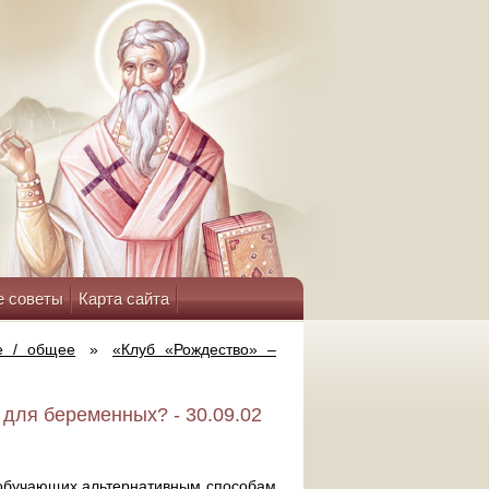
е советы
Карта сайта
е / общее
»
«Клуб «Рождество» –
для беременных? - 30.09.02
 обучающих альтернативным способам