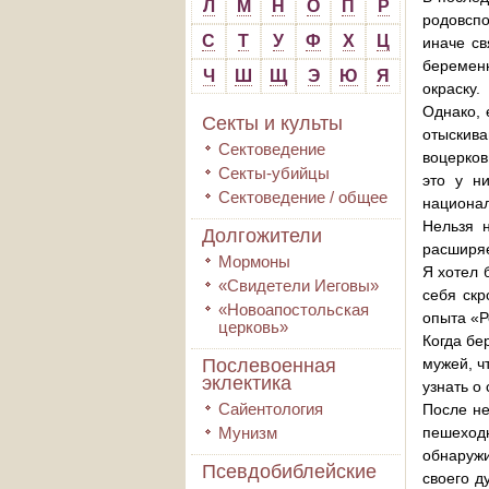
Л
М
Н
О
П
Р
родовспо
С
Т
У
Ф
Х
Ц
иначе св
беременн
Ч
Ш
Щ
Э
Ю
Я
окраску.
Однако, 
Секты и культы
отыскив
Сектоведение
воцерков
Секты-убийцы
это у н
Сектоведение / общее
национал
Нельзя н
Долгожители
расширяе
Мормоны
Я хотел 
«Свидетели Иеговы»
себя скр
«Новоапостольская
опыта «Р
церковь»
Когда бе
Послевоенная
мужей, ч
эклектика
узнать о
Сайентология
После не
Мунизм
пешеход
обнаружи
Псевдобиблейские
своего д