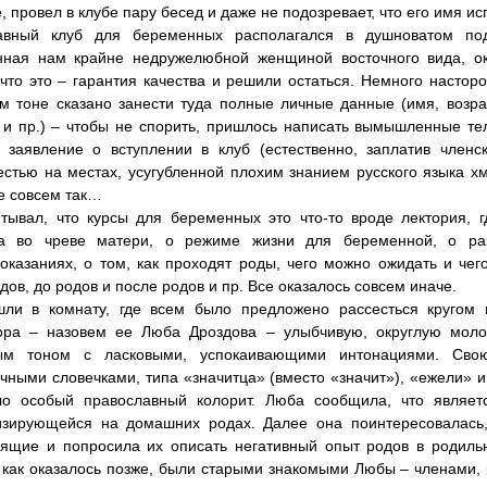
, провел в клубе пару бесед и даже не подозревает, что его имя 
авный клуб для беременных располагался в душноватом под
нная нам крайне недружелюбной женщиной восточного вида, ок
что это – гарантия качества и решили остаться. Немного настор
м тоне сказано занести туда полные личные данные (имя, возр
и пр.) – чтобы не спорить, пришлось написать вымышленные те
 заявление о вступлении в клуб (естественно, заплатив член
стью на местах, усугубленной плохим знанием русского языка х
не совсем так…
тывал, что курсы для беременных это что-то вроде лектория, г
а во чреве матери, о режиме жизни для беременной, о раз
оказаниях, о том, как проходят роды, чего можно ожидать и чего
дов, до родов и после родов и пр. Все оказалось совсем иначе.
ли в комнату, где всем было предложено рассесться кругом 
тора – назовем ее Люба Дроздова – улыбчивую, округлую мол
ым тоном с ласковыми, успокаивающими интонациями. Сво
чными словечками, типа «значитца» (вместо «значит»), «ежели» и п
ло особый православный колорит. Люба сообщила, что являет
изирующейся на домашних родах. Далее она поинтересовалась
дящие и попросила их описать негативный опыт родов в родиль
 как оказалось позже, были старыми знакомыми Любы – членами,