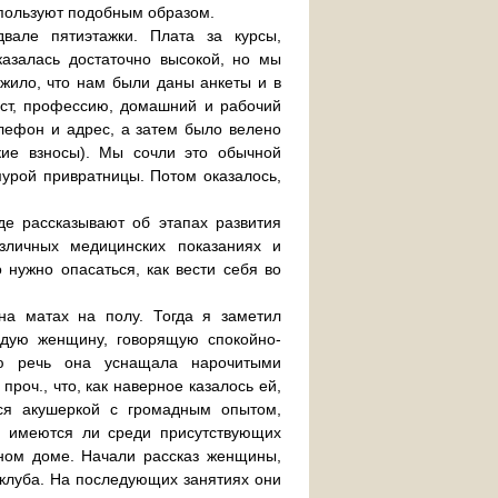
используют подобным образом.
вале пятиэтажки. Плата за курсы,
азалась достаточно высокой, но мы
ожило, что нам были даны анкеты и в
аст, профессию, домашний и рабочий
лефон и адрес, а затем было велено
ские взносы). Мы сочли это обычной
мурой привратницы. Потом оказалось,
де рассказывают об этапах развития
личных медицинских показаниях и
 нужно опасаться, как вести себя во
на матах на полу. Тогда я заметил
одую женщину, говорящую спокойно-
ю речь она уснащала нарочитыми
роч., что, как наверное казалось ей,
ся акушеркой с громадным опытом,
, имеются ли среди присутствующих
ном доме. Начали рассказ женщины,
 клуба. На последующих занятиях они