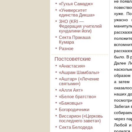
не появл
«Гухья Самадж»
повество
«Университет
хуже. По
единства Дикша»
ужасно 
3HO (KRI ―
Федерация учителей
манипул
кундалини йоги)
рассказ
Секта Пракаша
положит
Кумара
вспомнит
Разное
рассказо
было. В 
Постсоветские
Далее Л
«Анастасия»
наскольк
«Ашрам Шамбалы»
образом 
«Аштар» («Лечение
а затем 
святыми»)
оказалос
«Алля Аят»
наших до
«Белое братство»
посмотри
«Бажовцы»
Забегая 
Богородичники
собираем
Виссарион («Церковь
через па
последнего завета»)
Любой и 
Секта Белодеда
родился.