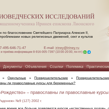
н по благословению Святейшего Патриарха Алексия II,
проблемами новых религиозных движений, сект и культов
 +7-495-646-71-47
E-mail:
iriney@iriney.ru
зи и приёма информации
8-916-005-7397 (10:00-20:00, пн-пт)
Документы
Объявления
Ссылки
Полемика
Практически
»
Оккультные
»
Псевдоцелительские
»
Псевдоцелительски
вны ли православные курсы для беременных?
«Рождество» – православны ли православные курсы 
Радонеж» №9 (127) 2002 г.
нее время все больше появляется курсов «естественных родов»,