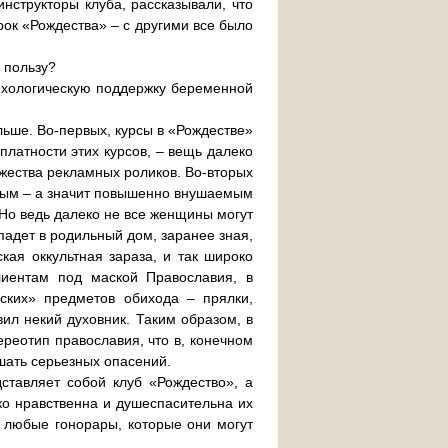
инструкторы клуба, рассказывали, что
ок «Рождества» – с другими все было
 пользу?
ихологическую поддержку беременной
льше. Во-первых, курсы в «Рождестве»
платности этих курсов, – вещь далеко
ожества рекламных роликов. Во-вторых
нным – а значит повышенно внушаемым
Но ведь далеко не все женщины могут
падет в родильный дом, заранее зная,
кая оккультная зараза, и так широко
лиентам под маской Православия, в
ских» предметов обихода – прялки,
вил некий духовник. Таким образом, в
ереотип православия, что в, конечном
ушать серьезных опасений.
ставляет собой клуб «Рождество», а
ько нравственна и душеспасительна их
 любые гонорары, которые они могут