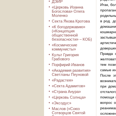
ДЭИР
Итак, бо
«Церковь Иоанна
пропага
Богослова» Олега
Моленко
родильны
Секта Якова Кротова
в род. д
домашни
«К богодержавию»
(«Концепция
кошмарн
общественной
застывши
безопасности» – КОБ)
артистич
«Космические
довершен
коммунисты»
Правда 
Культ Григория
Грабового
желтоват
Порфирий Иванов
тем поз
самые ин
«Академия развития»
Светланы Пеуновой
После э
«Радастея»
возникат
«Секта Адамитов»
при дом
«Страна Анура»
отсталог
«Церковь Солнца»
помощи п
вопрос 
«Эксодус»
реанимац
Маслов («Союз
Сотворцов Святой
осложне