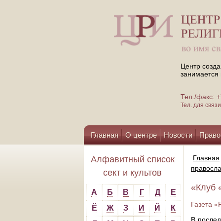
Центр созда
занимается 
Тел./факс:
Тел. для свя
Главная
О центре
Новости
Право
Помощь центру
Главная
Алфавитный список
правосла
сект и культов
«Клуб 
А
Б
В
Г
Д
Е
Газета «
Ё
Ж
З
И
Й
К
В послед