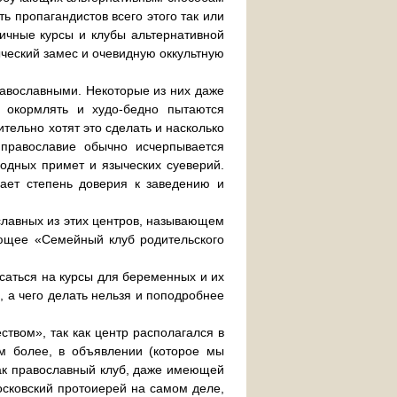
ь пропагандистов всего этого так или
ичные курсы и клубы альтернативной
ыческий замес и очевидную оккультную
равославными. Некоторые из них даже
 окормлять и худо-бедно пытаются
ительно хотят это сделать и насколько
 православие обычно исчерпывается
одных примет и языческих суеверий.
шает степень доверия к заведению и
славных из этих центров, называющем
ающее «Семейный клуб родительского
аться на курсы для беременных и их
, а чего делать нельзя и поподробнее
твом», так как центр располагался в
м более, в объявлении (которое мы
как православный клуб, даже имеющей
московский протоиерей на самом деле,