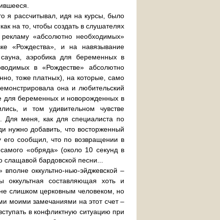
чившееся.
о я рассчитывал, идя на курсы, было
ак на то, чтобы создать в слушателях
а рекламу «абсолютно необходимых»
вке «Рождества», и на навязывание
 сауна, аэробика для беременных в
оводимых в «Рождестве» абсолютно
но, тоже платных), на которые, само
демонстрировала она и любительский
е для беременных и новорожденных в
лись, и том удивительном чувстве
. Для меня, как для специалиста по
ди нужно добавить, что восторженный
у его сообщил, что по возвращении в
самого «обряда» (около 10 секунд в
 слащавой бардовской песни...
 вполне оккультно-нью-эйджевской –
ы оккультная составляющая хоть и
а не слишком церковным человеком, но
ми моими замечаниями на этот счет –
 вступать в конфликтную ситуацию при