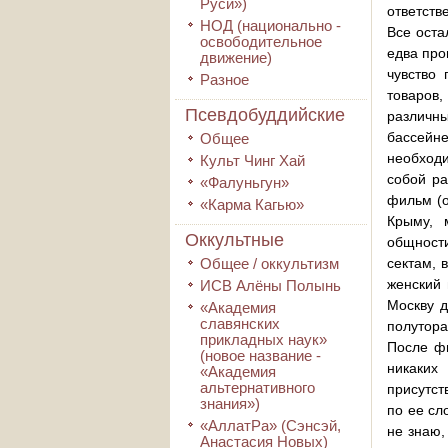
Руси»)
ответств
НОД (национально -
Все оста
освободительное
едва про
движение)
чувство
Разное
товаров
Псевдобуддийские
различн
бассейн
Общее
необходи
Культ Чинг Хай
собой pa
«Фалуньгун»
фильм (о
«Карма Кагью»
Крыму, 
Оккультные
общности
Общее / оккультизм
сектам, 
женский 
ИСВ Алёны Полынь
Москву д
«Академия
славянских
полутора
прикладных наук»
После фи
(новое название -
никаких
«Академия
альтернативного
присутст
знания»)
по ее сл
«АллатРа» (Сэнсэй,
не знаю,
Анастасия Новых)