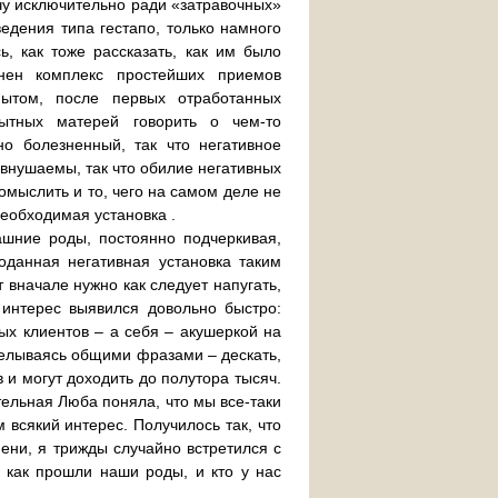
ечу исключительно ради «затравочных»
едения типа гестапо, только намного
, как тоже рассказать, как им было
нен комплекс простейших приемов
ытом, после первых отработанных
ытных матерей говорить о чем-то
о болезненный, так что негативное
внушаемы, так что обилие негативных
омыслить и то, чего на самом деле не
необходимая установка .
шние роды, постоянно подчеркивая,
оданная негативная установка таким
 вначале нужно как следует напугать,
 интерес выявился довольно быстро:
ых клиентов – а себя – акушеркой на
тделываясь общими фразами – дескать,
 и могут доходить до полутора тысяч.
ательная Люба поняла, что мы все-таки
всякий интерес. Получилось так, что
ени, я трижды случайно встретился с
 как прошли наши роды, и кто у нас