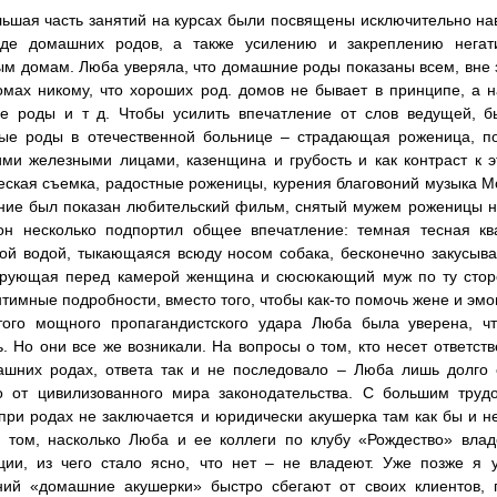
льшая часть занятий на курсах были посвящены исключительно на
нде домашних родов, а также усилению и закреплению негат
м домам. Люба уверяла, что домашние роды показаны всем, вне з
омах никому, что хороших род. домов не бывает в принципе, а 
е роды и т д. Чтобы усилить впечатление от слов ведущей, 
ые роды в отечественной больнице – страдающая роженица, пох
ми железными лицами, казенщина и грубость и как контраст к 
еская съемка, радостные роженицы, курения благовоний музыка Мо
ие был показан любительский фильм, снятый мужем роженицы на
он несколько подпортил общее впечатление: темная тесная кв
ой водой, тыкающаяся всюду носом собака, бесконечно закусы
ирующая перед камерой женщина и сюсюкающий муж по ту стор
тимные подробности, вместо того, чтобы как-то помочь жене и эм
того мощного пропагандистского удара Люба была уверена, ч
ь. Но они все же возникали. На вопросы о том, кто несет ответст
ашних родах, ответа так и не последовало – Люба лишь долго 
о от цивилизованного мира законодательства. С большим труд
ри родах не заключается и юридически акушерка там как бы и не 
о том, насколько Люба и ее коллеги по клубу «Рождество» вла
ии, из чего стало ясно, что нет – не владеют. Уже позже я 
ний «домашние акушерки» быстро сбегают от своих клиентов, 