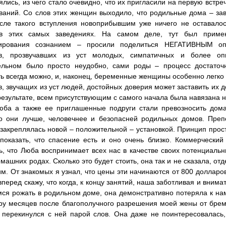
ялись, из чего стало очевидно, что их пригласили на первую встр
ваний. Со слов этих женщин выходило, что родильные дома – зав
сле такого вступления новоприбывшим уже ничего не оставалось
в этих самых заведениях. На самом деле, тут был приме
ирования сознанием – просили поделиться НЕГАТИВНЫМ оп
ов, прозвучавших из уст молодых, симпатичных и более оп
ельном было просто неудобно, сами роды – процесс достаточн
ь всегда можно, и, наконец, беременные женщины особенно легко 
в, звучащих из уст людей, достойных доверия может заставить их д
результате, всем присутствующим с самого начала была навязана 
юба а также ее приглашенные подруги стали превозносить дома
о они лучше, человечнее и безопасней родильных домов. Преп
закреплялась новой – положительной – установкой. Принцип прост
показать, что спасение есть и оно очень близко. Коммерческий
ь, что Люба воспринимает всех нас в качестве своих потенциальн
машних родах. Сколько это будет стоить, она так и не сказала, о
м. От знакомых я узнал, что цены эти начинаются от 800 долларов
вперед скажу, что когда, к концу занятий, наша заботливая и вним
ся рожать в родильном доме, она демонстративно потеряла к нам 
ру месяцев после благополучного разрешения моей жены от брем
перекинулся с ней парой слов. Она даже не поинтересовалась,