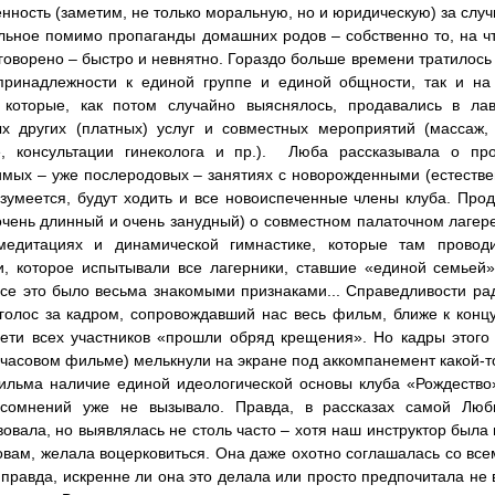
енность (заметим, не только моральную, но и юридическую) за слу
льное помимо пропаганды домашних родов – собственно то, на чт
говорено – быстро и невнятно. Гораздо больше времени тратилось к
 принадлежности к единой группе и единой общности, так и н
, которые, как потом случайно выяснялось, продавались в ла
ых других (платных) услуг и совместных мероприятий (массаж,
е, консультации гинеколога и пр.). Люба рассказывала о пр
мых – уже послеродовых – занятиях с новорожденными (естествен
зумеется, будут ходить и все новоиспеченные члены клуба. Про
чень длинный и очень занудный) о совместном палаточном лагер
медитациях и динамической гимнастике, которые там проводи
, которое испытывали все лагерники, ставшие «единой семьей»
все это было весьма знакомыми признаками... Справедливости ра
голос за кадром, сопровождавший нас весь фильм, ближе к конц
ети всех участников «прошли обряд крещения». Но кадры этого 
часовом фильме) мелькнули на экране под аккомпанемент какой-то
льма наличие единой идеологической основы клуба «Рождество»
 сомнений уже не вызывало. Правда, в рассказах самой Люб
вовала, но выявлялась не столь часто – хотя наш инструктор был
овам, желала воцерковиться. Она даже охотно соглашалась со все
 правда, искренне ли она это делала или просто предпочитала не