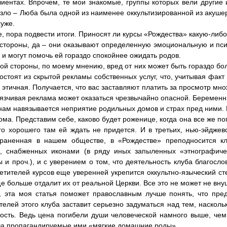
лиентах. Впрочем, те мои знакомые, группы которых вели другие 
зло – Люба была одной из наименее оккультизированной из акушер
хуже.
, пора подвести итоги. Приносят ли курсы «Рождества» какую-либо
стороны, да – они оказывают определенную эмоциональную и пс
и могут помочь ей гораздо спокойнее ожидать родов.
гой стороны, по моему мнению, вред от них может быть гораздо бо
остоят из скрытой рекламы собственных услуг, что, учитывая факт 
 этичная. Получается, что вас заставляют платить за просмотр мн
вязчивая реклама может оказаться чрезвычайно опасной. Береме
ам навязывается неприятие родильных домов и страх пред ними. 
ома. Представим себе, каково будет роженице, когда она все же по
го хорошего там ей ждать не придется. И в третьих, нью-эйджевс
траненная в нашем обществе, в «Рождестве» преподносится к
х, снабженных иконами (в ряду иных запыленных «этнографиче
 и проч.), и с уверением о том, что деятельность клуба благосло
етителей курсов еще уверенней укрепится оккультно-языческий ст
ще больше отдалит их от реальной Церкви. Все это не может не вн
 эта моя статья поможет православным лучше понять, что пред
телей этого клуба заставит серьезно задуматься над тем, наскол
ость. Ведь цена погибели души человеческой намного выше, чем
за пропагандируемые ими «мягкие домашние роды»...