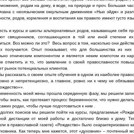
можения, родам на дому, в воде, на природе и проч. Большая част
язана с неоязыческим оккультным движением «Нью эйдж» и разл
ости, родов, кормления и воспитания как правило имеют густо яз
есть и курсы и школы альтернативных родов, называющие себя п
ают священников, соглашающихся в той или иной степени их
иться. Воз можно ли это? Весь вопрос в том, насколько они действ
их получается. Опыт показывает, что для большинства из них
ьно этническим компонентом и является неким компотом из нар
е отметить и то, что заявление о своей православности повы
т рынок потенциальных клиентов.
бы рассказать о своем опыте обучения в одном из наиболее право
омно и непретенциозно, а главное, ровно ни к чему не обязыв
ождество»».
ременность моей жены прошла серединную фазу, мы решили запис
тобы знать, как протекает процесс беременности, что нужно делать
 самих родах, чтобы лучше подготовиться к ним .
долгих поисков мы решили пойти на курсы, предлагаемые «Рождес
ной дистанции от моей работы и достаточно близко к дому. Те
ли в православной газете) «Рождество» было охарактеризовано 
уховника. Как теперь мне кажется, этот «духовник» – почтенный 