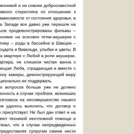
вязчивой и не совсем добросовестной
ивного стереотипа по отношению к
ависимости от состояния здоровья, а
на Западе все давно уже перешли на
были продемонстрированы фильмы –
ожие на эсэсовок тетки-акушерки с
этому – роды в бассейне в Швеции –
царта и Вивальди, улыбки и цветы. В
 квартире с Любой в роли акушерки.
артира, не слишком чистая ванна с
вающая Люба, страдающая и вместе с
ону камеры, демонстрирующий миру
оционально ее поддержать.
то вопросов больше уже не должно
венность в случае проблем, возникших
сетовала на несовершенство нашего
ом удалось выяснить, что договор о
присутствует. Не был дан ответ и на
деют техникой неотложной помощи и
узнал, что в случае непредвиденных
предоставляя супругам самим нести