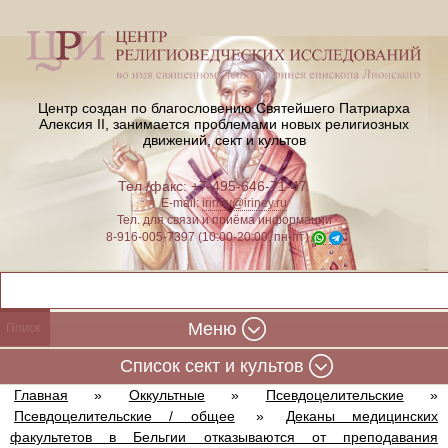
Центр создан по благословению Святейшего Патриарха
Алексия II,
занимается проблемами новых религиозных
движений, сект и культов
Тел./факс: +7-495-646-71-47
E-mail:
iriney@iriney.ru
Тел. для связи и приёма информации
8-916-005-7397 (10:00-20:00, пн-пт)
Меню
Cписок сект и культов
Главная
»
Оккультные
»
Псевдоцелительские
»
Псевдоцелительские / общее
»
Деканы медицинских
факультетов в Бельгии отказываются от преподавания