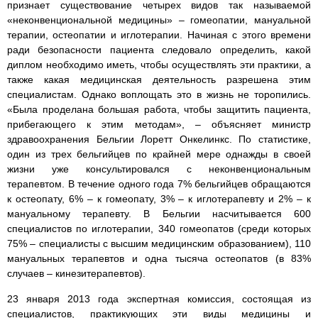
признает существование четырех видов так называемой
«неконвенциональной медицины» – гомеопатии, мануальной
терапии, остеопатии и иглотерапии. Начиная с этого времени
ради безопасности пациента следовало определить, какой
диплом необходимо иметь, чтобы осуществлять эти практики, а
также какая медицинская деятельность разрешена этим
специалистам. Однако воплощать это в жизнь не торопились.
«Была проделана большая работа, чтобы защитить пациента,
прибегающего к этим методам», – объясняет министр
здравоохранения Бельгии Лоретт Онкелинкс. По статистике,
один из трех бельгийцев по крайней мере однажды в своей
жизни уже консультировался с неконвенциональным
терапевтом. В течение одного года 7% бельгийцев обращаются
к остеопату, 6% – к гомеопату, 3% – к иглотерапевту и 2% – к
мануальному терапевту. В Бельгии насчитывается 600
специалистов по иглотерапии, 340 гомеопатов (среди которых
75% – специалисты с высшим медицинским образованием), 110
мануальных терапевтов и одна тысяча остеопатов (в 83%
случаев – кинезитерапевтов).
23 января 2013 года экспертная комиссия, состоящая из
специалистов, практикующих эти виды медицины и