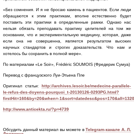
«Без сомнения. И я не бросаю камень в пациентов. Если люди
обращаются к этим практикам, вполне естественно будет
поставить эти практики в определенные рамки. Однако нас
нельзя обязать преподавать практику целителей на том же
основании, что и экспериментальную медицину, которая, даже
если она не совершенна, является результатом высоких
научных стандартов и строгих доказательств. Что нам и
хотелось бы сохранить в полной мере».
По материалам «Le Soir», Frédéric SOUMOIS (Фредерик Сумуа)
Перевод с французского Луи-Этьена Пле
Оригинал статьи:
http://archives.lesoir.be/medecine-parallele-
le-refus-des-doyens-pourquoi_t-20130126-0293PG.html?
firstHit=160&by=20&when=-1&sort=datedesc&pos=170&all=132
http://www.anticekta.ru/?p=4739
Обсудить данный материал вы можете в
Telegram-канале А. Л.
Дворкина
.