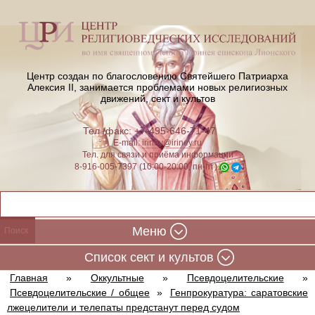
Центр создан по благословению Святейшего Патриарха
Алексия II,
занимается проблемами новых религиозных
движений, сект и культов
Тел./факс: +7-495-646-71-47
E-mail:
iriney@iriney.ru
Тел. для связи и приёма информации
8-916-005-7397 (10:00-20:00, пн-пт)
Меню
Cписок сект и культов
Главная
»
Оккультные
»
Псевдоцелительские
»
Псевдоцелительские / общее
»
Генпрокуратура: саратовские
лжецелители и телепаты предстанут перед судом