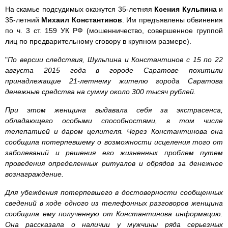
На скамье подсудимых окажутся 35-летняя
Ксения Кульпина
и
35-летний
Михаил Константинов
. Им предъявлены обвинения
по ч. 3 ст. 159 УК РФ (мошенничество, совершенное группой
лиц по предварительному сговору в крупном размере).
"
По версии следствия, Шульпина и Константинов с 15 по 22
августа 2015 года в городе Саратове похитили
принадлежащие 21-летнему жителю города Саратова
денежные средства на сумму около 300 тысяч рублей.
При этом женщина выдавала себя за экстрасенса,
обладающего особыми способностями, в том числе
телепатией и даром целителя. Через Константинова она
сообщила потерпевшему о возможности исцеления того от
заболеваний и решения его жизненных проблем путем
проведения определенных ритуалов и обрядов за денежное
вознаграждение.
Для убеждения потерпевшего в достоверности сообщенных
сведений в ходе одного из телефонных разговоров женщина
сообщила ему полученную от Константинова информацию.
Она рассказала о наличии у мужчины ряда серьезных