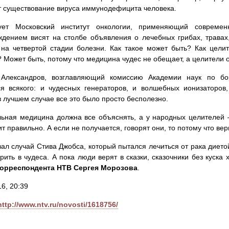
 существование вируса иммунодефицита человека.
ует Московский институт онкологии, применяющий соврем
дением висят на столбе объявления о лечебных грибах, травах,
на четвертой стадии болезни. Как такое может быть? Как цели
 Может быть, потому что медицина чудес не обещает, а целители
 Александров, возглавляющий комиссию Академии наук по бо
я всякого: и чудесных генераторов, и волшебных ионизаторов
в лучшем случае все это было просто бесполезно.
ьная медицина должна все объяснять, а у народных целителей 
ит правильно. А если не получается, говорят они, то потому что вер
зал случай Стива Джобса, который пытался лечиться от рака дието
рить в чудеса. А пока люди верят в сказки, сказочники без куска
корреспондента НТВ Сергея Морозова
.
16, 20:39
http://www.ntv.ru/novosti/1618756/