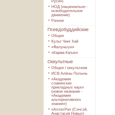
Руси»)
НОД (национально -
освободительное
движение)
Разное
Псевдобуддийские
Общее
Культ Чинг Хай
«Фалуньгун»
«Карма Кагью»
Оккультные
Общее / оккультизм
ИСВ Алёны Полынь
«Академия
славянских
прикладных наук»
(новое название -
«Академия
альтернативного
знания»)
«АллатРа» (Сэнсэй,
Анастасия Новых)