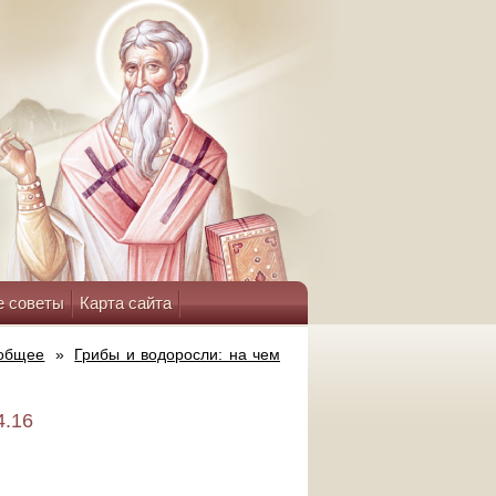
е советы
Карта сайта
 общее
»
Грибы и водоросли: на чем
4.16