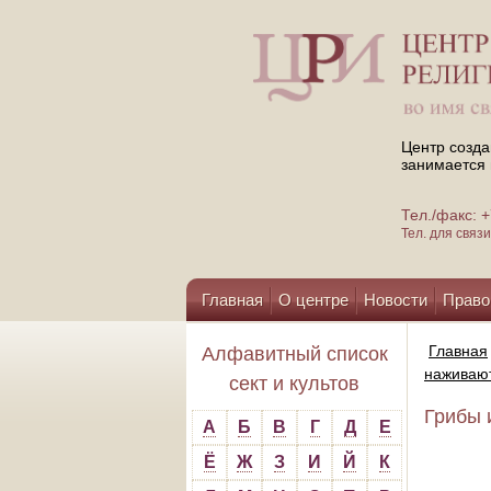
Центр созда
занимается 
Тел./факс:
Тел. для свя
Главная
О центре
Новости
Право
Помощь центру
Главная
Алфавитный список
наживаю
сект и культов
Грибы 
А
Б
В
Г
Д
Е
Ё
Ж
З
И
Й
К