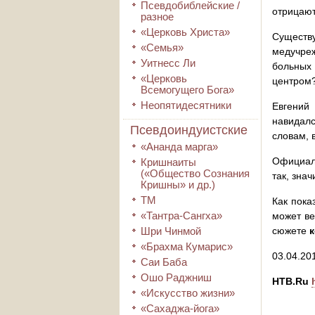
Псевдобиблейские /
отрицают
разное
«Церковь Христа»
Существ
«Семья»
медучреж
Уитнесс Ли
больных 
«Церковь
центром?
Всемогущего Бога»
Неопятидесятники
Евгений
навидалс
Псевдоиндуистские
словам, 
«Ананда марга»
Официал
Кришнаиты
(«Общество Сознания
так, знач
Кришны» и др.)
ТМ
Как пока
«Тантра-Сангха»
может ве
Шри Чинмой
сюжете
«Брахма Кумарис»
03.04.20
Саи Баба
Ошо Раджниш
НТВ.Ru
«Искусство жизни»
«Сахаджа-йога»