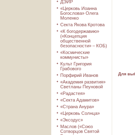
ДЭИР
«Церковь Иоанна
Богослова» Олега
Моленко
Секта Якова Кротова
«К богодержавию»
(«Концепция
общественной
безопасности» – КОБ)
«Космические
коммунисты»
Культ Григория
Грабового
Для выб
Порфирий Иванов
«Академия развития»
Светланы Пеуновой
«Радастея»
«Секта Адамитов»
«Страна Анура»
«Церковь Солнца»
«Эксодус»
Маслов («Союз
Сотворцов Святой