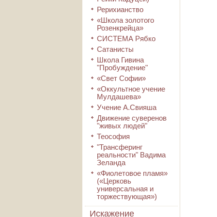
Рерихианство
«Школа золотого
Розенкрейца»
СИСТЕМА Рябко
Сатанисты
Школа Гивина
"Пробуждение"
«Свет Софии»
«Оккультное учение
Мулдашева»
Учение А.Свияша
Движение суверенов
"живых людей"
Теософия
"Трансферинг
реальности" Вадима
Зеланда
«Фиолетовое пламя»
(«Церковь
универсальная и
торжествующая»)
Искажение