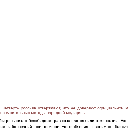
четверть россиян утверждают, что не доверяют официальной м
т сомнительные методы народной медицины.
бы речь шла о безобидных травяных настоях или гомеопатии. Ест
лых заболеваний при помощи употребления, например, барсуч