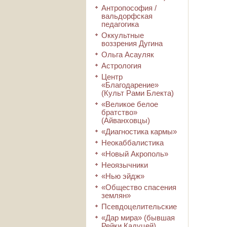
Антропософия /
вальдорфская
педагогика
Оккультные
воззрения Дугина
Ольга Асауляк
Астрология
Центр
«Благодарение»
(Культ Рами Блекта)
«Великое белое
братство»
(Айванховцы)
«Диагностика кармы»
Неокаббалистика
«Новый Акрополь»
Неоязычники
«Нью эйдж»
«Общество спасения
землян»
Псевдоцелительские
«Дар мира» (бывшая
Рейки Кадуцей)