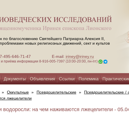
н по благословению Святейшего Патриарха Алексия II,
проблемами новых религиозных движений, сект и культов
 +7-495-646-71-47
E-mail:
iriney@iriney.ru
зи и приёма информации
8-916-005-7397 (10:00-20:00, пн-пт)
Документы
Объявления
Ссылки
Полемика
Практически
»
Оккультные
»
Псевдоцелительские
»
Псевдоцелительские /
тся лжецелители
и водоросли: на чем наживаются лжецелители - 05.0