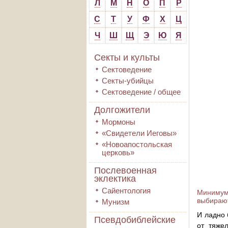
Л
М
Н
О
П
Р
С
Т
У
Ф
Х
Ц
Ч
Ш
Щ
Э
Ю
Я
Секты и культы
Сектоведение
Секты-убийцы
Сектоведение / общее
Долгожители
Мормоны
«Свидетели Иеговы»
«Новоапостольская
церковь»
Послевоенная
эклектика
Сайентология
Минимум 
выбираю
Мунизм
И ладно 
Псевдобиблейские
от тяже