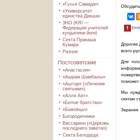
«Гухья Самадж»
Обсудить
«Университет
единства Дикша»
3HO (KRI ―
Федерация учителей
кундалини йоги)
Секта Пракаша
Дорогие 
Кумара
всего ру
Разное
Для того
Постсоветские
информа
«Анастасия»
пожертво
«Ашрам Шамбалы»
поможет 
«Аштар» («Лечение
святыми»)
Мы нужд
«Алля Аят»
сектам с
«Белое братство»
«Бажовцы»
Заранее 
Богородичники
Виссарион («Церковь
последнего завета»)
Секта Белодеда