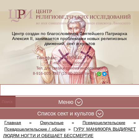
Центр создан по благословению Святейшего Патриарха
Алексия II,
занимается проблемами новых религиозных
движений, сект и культов
Тел./факс: +7-495-646-71-47
E-mail:
iriney@iriney.ru
Тел. для связи и приёма информации
8-916-005-7397 (10:00-20:00, пн-пт)
Меню
Cписок сект и культов
Главная
»
Оккультные
»
Псевдоцелительские
»
Псевдоцелительские / общее
»
ГУРУ МАНИКЮРА ВЫДИРАЕТ
ЛЮДЯМ НОГТИ И ОБЕЩАЕТ БЕССМЕРТИЕ