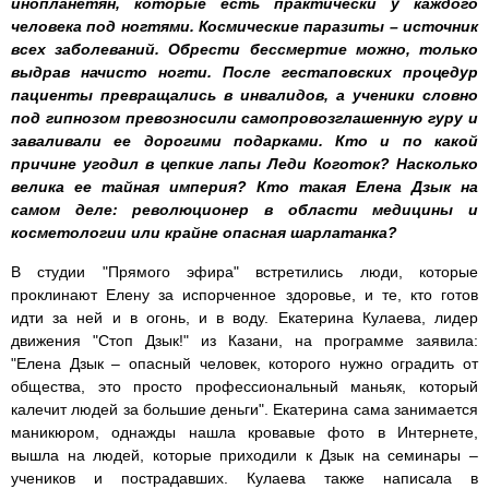
инопланетян, которые есть практически у каждого
человека под ногтями. Космические паразиты – источник
всех заболеваний. Обрести бессмертие можно, только
выдрав начисто ногти. После гестаповских процедур
пациенты превращались в инвалидов, а ученики словно
под гипнозом превозносили самопровозглашенную гуру и
заваливали ее дорогими подарками. Кто и по какой
причине угодил в цепкие лапы Леди Коготок? Насколько
велика ее тайная империя? Кто такая Елена Дзык на
самом деле: революционер в области медицины и
косметологии или крайне опасная шарлатанка?
В студии "Прямого эфира" встретились люди, которые
проклинают Елену за испорченное здоровье, и те, кто готов
идти за ней и в огонь, и в воду. Екатерина Кулаева, лидер
движения "Стоп Дзык!" из Казани, на программе заявила:
"Елена Дзык – опасный человек, которого нужно оградить от
общества, это просто профессиональный маньяк, который
калечит людей за большие деньги". Екатерина сама занимается
маникюром, однажды нашла кровавые фото в Интернете,
вышла на людей, которые приходили к Дзык на семинары –
учеников и пострадавших. Кулаева также написала в