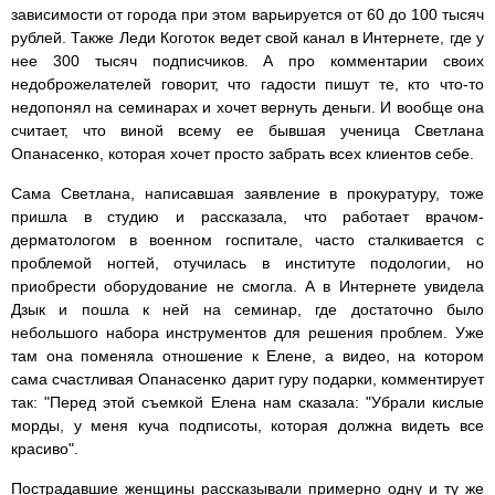
зависимости от города при этом варьируется от 60 до 100 тысяч
рублей. Также Леди Коготок ведет свой канал в Интернете, где у
нее 300 тысяч подписчиков. А про комментарии своих
недоброжелателей говорит, что гадости пишут те, кто что-то
недопонял на семинарах и хочет вернуть деньги. И вообще она
считает, что виной всему ее бывшая ученица Светлана
Опанасенко, которая хочет просто забрать всех клиентов себе.
Сама Светлана, написавшая заявление в прокуратуру, тоже
пришла в студию и рассказала, что работает врачом-
дерматологом в военном госпитале, часто сталкивается с
проблемой ногтей, отучилась в институте подологии, но
приобрести оборудование не смогла. А в Интернете увидела
Дзык и пошла к ней на семинар, где достаточно было
небольшого набора инструментов для решения проблем. Уже
там она поменяла отношение к Елене, а видео, на котором
сама счастливая Опанасенко дарит гуру подарки, комментирует
так: "Перед этой съемкой Елена нам сказала: "Убрали кислые
морды, у меня куча подписоты, которая должна видеть все
красиво".
Пострадавшие женщины рассказывали примерно одну и ту же