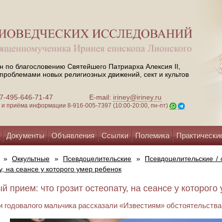
н по благословению Святейшего Патриарха Алексия II,
проблемами новых религиозных движений, сект и культов
 +7-495-646-71-47
E-mail:
iriney@iriney.ru
зи и приёма информации
8-916-005-7397 (10:00-20:00, пн-пт)
Документы
Объявления
Ссылки
Полемика
Практически
»
Оккультные
»
Псевдоцелительские
»
Псевдоцелительские /
у, на сеансе у которого умер ребенок
 прием: что грозит остеопату, на сеансе у которого 
 годовалого мальчика рассказали «Известиям» обстоятельства 