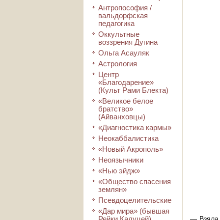
Антропософия /
вальдорфская
педагогика
Оккультные
воззрения Дугина
Ольга Асауляк
Астрология
Центр
«Благодарение»
(Культ Рами Блекта)
«Великое белое
братство»
(Айванховцы)
«Диагностика кармы»
Неокаббалистика
«Новый Акрополь»
Неоязычники
«Нью эйдж»
«Общество спасения
землян»
Псевдоцелительские
«Дар мира» (бывшая
Рейки Кадуцей)
— Взяла 