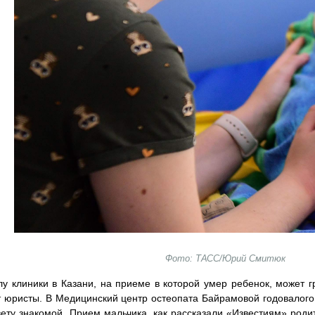
Фото: ТАСС/Юрий Смитюк
у клиники в Казани, на приеме в которой умер ребенок, может г
 юристы. В Медицинский центр остеопата Байрамовой годовалого
ету знакомой. Прием мальчика, как рассказали «Известиям» родит