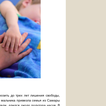
розить до трех лет лишения свободы,
 мальчика привезла семья из Самары
ели, длился около полутора часов. В