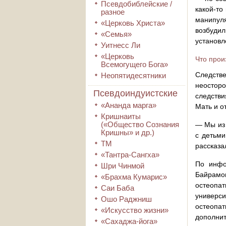
Псевдобиблейские /
какой-то
разное
манипуля
«Церковь Христа»
возбуди
«Семья»
установл
Уитнесс Ли
«Церковь
Что прои
Всемогущего Бога»
Следств
Неопятидесятники
неостор
Псевдоиндуистские
следстви
«Ананда марга»
Мать и о
Кришнаиты
(«Общество Сознания
— Мы из 
Кришны» и др.)
с детьми
ТМ
рассказа
«Тантра-Сангха»
По инфо
Шри Чинмой
Байрамов
«Брахма Кумарис»
остеопа
Саи Баба
универс
Ошо Раджниш
остеопа
«Искусство жизни»
дополн
«Сахаджа-йога»