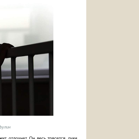
фулин
т, отдохнет. Он весь трясется, руки,