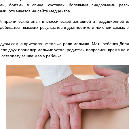
ами, болями в спине, суставах, болевыми синдромами различ
ми, отмечается на сайте медцентра.
 практический опыт в классической западной и традиционной 
добиваться высоких результатов в диагностике и лечении самых 
дуры семья приехала не только ради малыша. Мать ребенка Диля
осле двух процедур мальчик устал, родители попросили время на о
к остеопату зашла мама ребенка.