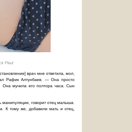
ck Pleul
становление] врач мне ответила, мол,
азал Рафик Алтунбаев. — Она просто
… Она мучила его полтора часа. Сын
ть манипуляции, говорит отец малыша.
м. К тому же, добавили мать и отец,