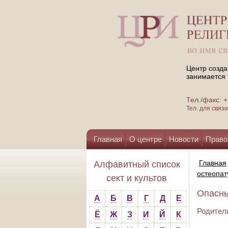
Центр созда
занимается 
Тел./факс:
Тел. для свя
Главная
О центре
Новости
Право
Помощь центру
Главная
Алфавитный список
остеопат
сект и культов
Опасный
А
Б
В
Г
Д
Е
Родители
Ё
Ж
З
И
Й
К