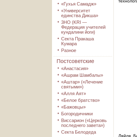
технолог
«Гухья Самадж»
«Университет
единства Дикша»
3HO (KRI ―
Федерация учителей
кундалини йоги)
Секта Пракаша
Кумара
Разное
Постсоветские
«Анастасия»
«Ашрам Шамбалы»
«Аштар» («Лечение
святыми»)
«Алля Аят»
«Белое братство»
«Бажовцы»
Богородичники
Виссарион («Церковь
последнего завета»)
Секта Белодеда
Ляйля Ба