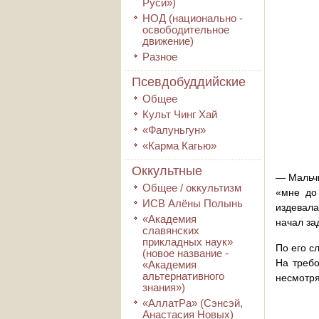
Руси»)
НОД (национально -
освободительное
движение)
Разное
Псевдобуддийские
Общее
Культ Чинг Хай
«Фалуньгун»
«Карма Кагью»
Оккультные
— Мальчи
Общее / оккультизм
«мне до 
ИСВ Алёны Полынь
издевала
«Академия
начал за
славянских
прикладных наук»
По его с
(новое название -
На требо
«Академия
альтернативного
несмотря
знания»)
«АллатРа» (Сэнсэй,
Анастасия Новых)