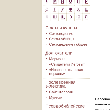
Л
М
Н
О
П
Р
С
Т
У
Ф
Х
Ц
Ч
Ш
Щ
Э
Ю
Я
Секты и культы
Сектоведение
Секты-убийцы
Сектоведение / общее
Долгожители
Мормоны
«Свидетели Иеговы»
«Новоапостольская
церковь»
Послевоенная
эклектика
Сайентология
Мунизм
Персонал
полагают
Псевдобиблейские
— по сов