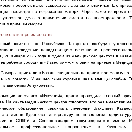
 момент ребенок начал задыхаться, а затем отключился. Его прив
ции, несмотря на возражения матери. Через какое-то время о
л уголовное дело о причинении смерти по неосторожности. Т
ения причины смерти.
зошло в центре остеопатии
енный комитет по Республике Татарстан возбудил уголов
ожности вследствие ненадлежащего исполнения профессионал
я, 20 января 2025 года в одном из медицинских центров в Казан
тец ребенка сообщили «Известиям», что были на приеме в Медици
Самары, приехали в Казань специально на прием к остеопату по с
 и им помогли. У нашего сына короткая шея и мышцы слабые. Е
л глава семьи Алтунбаевых.
рмации источника «Известий», прием проводила главный врач
а. На сайте медицинского центра говорится, что она имеет как м
тическое образование: закончила лечебный факультет Казанск
итета имени Курашова, интернатуру по неврологии, ординатур
тиии в СПбГУ и Северо-западном госуниверситете имени Ме
ительное профессиональное направление в Казанском н