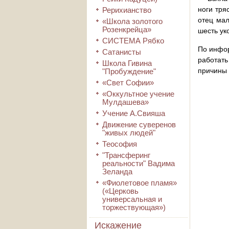
ноги тря
Рерихианство
отец мал
«Школа золотого
Розенкрейца»
шесть ук
СИСТЕМА Рябко
По инфор
Сатанисты
работать
Школа Гивина
причины 
"Пробуждение"
«Свет Софии»
«Оккультное учение
Мулдашева»
Учение А.Свияша
Движение суверенов
"живых людей"
Теософия
"Трансферинг
реальности" Вадима
Зеланда
«Фиолетовое пламя»
(«Церковь
универсальная и
торжествующая»)
Искажение