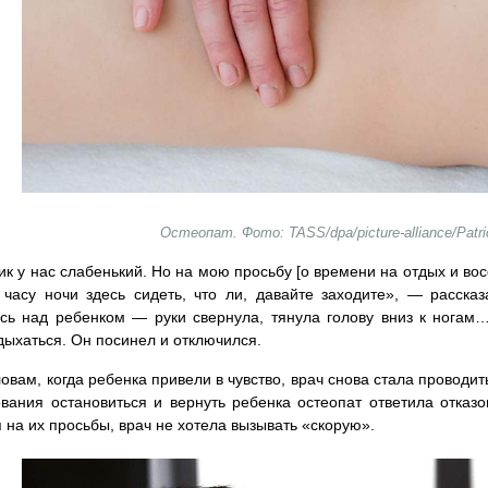
Остеопат. Фото: TASS/dpa/picture-alliance/Patri
к у нас слабенький. Но на мою просьбу [о времени на отдых и вос
часу ночи здесь сидеть, что ли, давайте заходите», — расск
сь над ребенком — руки свернула, тянула голову вниз к ногам
дыхаться. Он посинел и отключился.
ловам, когда ребенка привели в чувство, врач снова стала проводи
вания остановиться и вернуть ребенка остеопат ответила отказо
 на их просьбы, врач не хотела вызывать «скорую».