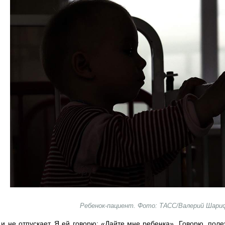
Ребенок-пациент. Фото: ТАСС/Валерий Шари
и не отпускает. Я ей говорю: «Дайте мне ребенка». Говорю, полежи