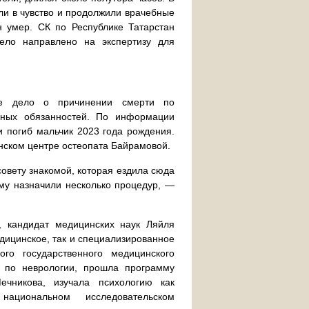
ели в чувство и продолжили врачебные
н умер. СК по Республике Татарстан
ело направлено на экспертизу для
ное дело о причинении смерти по
ьных обязанностей. По информации
и погиб мальчик 2023 года рождения.
нском центре остеопата Байрамовой.
овету знакомой, которая ездила сюда
му назначили несколько процедур, —
, кандидат медицинских наук Ляйля
едицинское, так и специализированное
ого государственного медицинского
у по неврологии, прошла программу
чникова, изучала психологию как
ациональном исследовательском