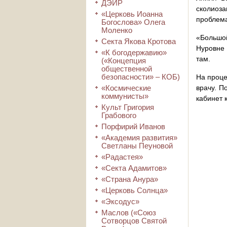
ДЭИР
сколиоз
«Церковь Иоанна
проблема
Богослова» Олега
Моленко
«Большой
Секта Якова Кротова
Нуровне 
«К богодержавию»
там.
(«Концепция
общественной
безопасности» – КОБ)
На проце
«Космические
врачу. П
коммунисты»
кабинет 
Культ Григория
Грабового
Порфирий Иванов
«Академия развития»
Светланы Пеуновой
«Радастея»
«Секта Адамитов»
«Страна Анура»
«Церковь Солнца»
«Эксодус»
Маслов («Союз
Сотворцов Святой