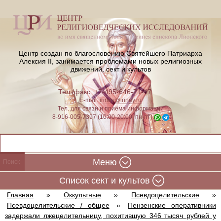
Центр создан по благословению Святейшего Патриарха
Алексия II,
занимается проблемами новых религиозных
движений, сект и культов
Тел./факс: +7-495-646-71-47
E-mail:
iriney@iriney.ru
Тел. для связи и приёма информации
8-916-005-7397 (10:00-20:00, пн-пт)
Меню
Cписок сект и культов
Главная
»
Оккультные
»
Псевдоцелительские
»
Псевдоцелительские / общее
»
Пензенские оперативники
задержали лжецелительницу, похитившую 346 тысяч рублей у