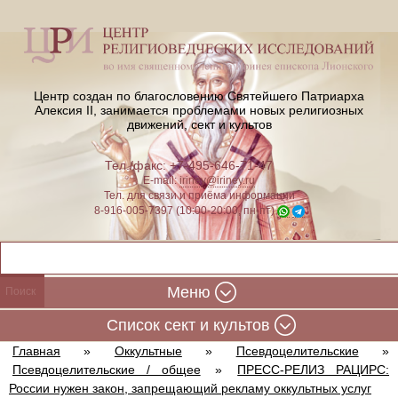
Центр создан по благословению Святейшего Патриарха
Алексия II,
занимается проблемами новых религиозных
движений, сект и культов
Тел./факс: +7-495-646-71-47
E-mail:
iriney@iriney.ru
Тел. для связи и приёма информации
8-916-005-7397 (10:00-20:00, пн-пт)
Меню
Cписок сект и культов
Главная
»
Оккультные
»
Псевдоцелительские
»
Псевдоцелительские / общее
»
ПРЕСС-РЕЛИЗ РАЦИРС:
России нужен закон, запрещающий рекламу оккультных услуг