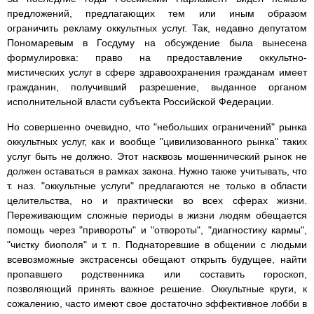
предложений, предлагающих тем или иным образом
ограничить рекламу оккультных услуг. Так, недавно депутатом
Пономаревым в Госдуму на обсуждение была вынесена
формулировка: право на предоставление оккультно-
мистических услуг в сфере здравоохранения гражданам имеет
гражданин, получивший разрешение, выданное органом
исполнительной власти субъекта Российской Федерации.
Но совершенно очевидно, что "небольших ограничений" рынка
оккультных услуг, как и вообще "цивилизованного рынка" таких
услуг быть не должно. Этот насквозь мошеннический рынок не
должен оставаться в рамках закона. Нужно также учитывать, что
т. наз. "оккультные услуги" предлагаются не только в области
целительства, но и практически во всех сферах жизни.
Переживающим сложные периоды в жизни людям обещается
помощь через "привороты" и "отвороты", "диагностику кармы",
"чистку биополя" и т. п. Поднаторевшие в общении с людьми
всевозможные экстрасенсы обещают открыть будущее, найти
пропавшего родственника или составить гороскоп,
позволяющий принять важное решение. Оккультные круги, к
сожалению, часто имеют свое достаточно эффективное лобби в