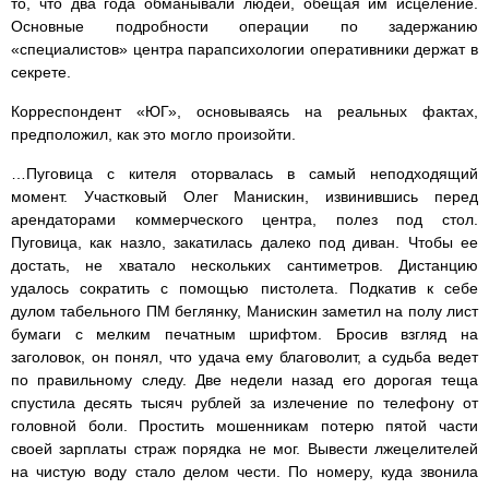
то, что два года обманывали людей, обещая им исцеление.
Основные подробности операции по задержанию
«специалистов» центра парапсихологии оперативники держат в
секрете.
Корреспондент «ЮГ», основываясь на реальных фактах,
предположил, как это могло произойти.
…Пуговица с кителя оторвалась в самый неподходящий
момент. Участковый Олег Манискин, извинившись перед
арендаторами коммерческого центра, полез под стол.
Пуговица, как назло, закатилась далеко под диван. Чтобы ее
достать, не хватало нескольких сантиметров. Дистанцию
удалось сократить с помощью пистолета. Подкатив к себе
дулом табельного ПМ беглянку, Манискин заметил на полу лист
бумаги с мелким печатным шрифтом. Бросив взгляд на
заголовок, он понял, что удача ему благоволит, а судьба ведет
по правильному следу. Две недели назад его дорогая теща
спустила десять тысяч рублей за излечение по телефону от
головной боли. Простить мошенникам потерю пятой части
своей зарплаты страж порядка не мог. Вывести лжецелителей
на чистую воду стало делом чести. По номеру, куда звонила