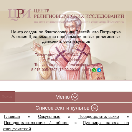
Центр создан по благословению Святейшего Патриарха
Алексия II,
занимается проблемами новых религиозных
движений, сект и культов
Тел./факс: +7-495-646-71-47
E-mail:
iriney@iriney.ru
Тел. для связи и приёма информации
8-916-005-7397 (10:00-20:00, пн-пт)
Меню
Cписок сект и культов
Главная
»
Оккультные
»
Псевдоцелительские
»
Псевдоцелительские / общее
»
Пуговица навела на
лжецелителей