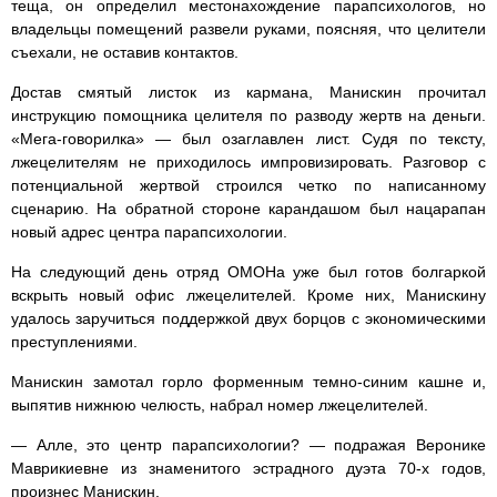
теща, он определил местонахождение парапсихологов, но
владельцы помещений развели руками, поясняя, что целители
съехали, не оставив контактов.
Достав смятый листок из кармана, Манискин прочитал
инструкцию помощника целителя по разводу жертв на деньги.
«Мега-говорилка» — был озаглавлен лист. Судя по тексту,
лжецелителям не приходилось импровизировать. Разговор с
потенциальной жертвой строился четко по написанному
сценарию. На обратной стороне карандашом был нацарапан
новый адрес центра парапсихологии.
На следующий день отряд ОМОНа уже был готов болгаркой
вскрыть новый офис лжецелителей. Кроме них, Манискину
удалось заручиться поддержкой двух борцов с экономическими
преступлениями.
Манискин замотал горло форменным темно-синим кашне и,
выпятив нижнюю челюсть, набрал номер лжецелителей.
— Алле, это центр парапсихологии? — подражая Веронике
Маврикиевне из знаменитого эстрадного дуэта 70-х годов,
произнес Манискин.