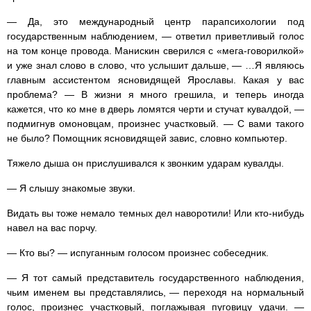
— Да, это международный центр парапсихологии под
государственным наблюдением, — ответил приветливый голос
на том конце провода. Манискин сверился с «мега-говорилкой»
и уже знал слово в слово, что услышит дальше, — …Я являюсь
главным ассистентом ясновидящей Ярославы. Какая у вас
проблема? — В жизни я много грешила, и теперь иногда
кажется, что ко мне в дверь ломятся черти и стучат кувалдой, —
подмигнув омоновцам, произнес участковый. — С вами такого
не было? Помощник ясновидящей завис, словно компьютер.
Тяжело дыша он прислушивался к звонким ударам кувалды.
— Я слышу знакомые звуки.
Видать вы тоже немало темных дел наворотили! Или кто-нибудь
навел на вас порчу.
— Кто вы? — испуганным голосом произнес собеседник.
— Я тот самый представитель государственного наблюдения,
чьим именем вы представлялись, — переходя на нормальный
голос, произнес участковый, поглажывая пуговицу удачи. —