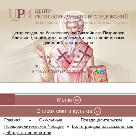
Центр создан по благословению Святейшего Патриарха
Алексия II,
занимается проблемами новых религиозных
движений, сект и культов
Тел./факс: +7-495-646-71-47
E-mail:
iriney@iriney.ru
Тел. для связи и приёма информации
8-916-005-7397 (10:00-20:00, пн-пт)
Меню
Cписок сект и культов
Главная
»
Оккультные
»
Псевдоцелительские
»
Псевдоцелительские / общее
»
Волгоградцам рассказали, как
действуют лжецелители