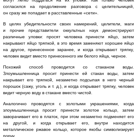
могут легко поддаться на их уловки. Как только человек
согласился на продолжение разговора с целительницей,
он сразу же попадает в расставленные «сети».
В целях убедительности своих намерений, целители, маги
и прочие представители оккультных наук демонстрируют
различные уловки: просят человека принести яйцо, затем
накрывают яйцо тряпкой, в это время заменяют хорошее яйцо
на другое, принесенное заранее, и когда открывают тряпку,
человек видит вместо принесенного им белого яйца, черное.
Похожий способ проводится со стаканом воды.
Злоумышленница просит принести ей стакан воды, затем
накрывает его тряпкой, незаметно подсыпая в него черный
порошок (сажу, уголь и т. д.), и когда открывает тряпку, человек
видит черную воду в стакане вместо чистой.
Аналогично проводятся с золотыми украшениями, когда
злоумышленница просит принести золотое кольцо, затем
заворачивает его в платок, при этом незаметно подменяет его
на другой, и когда открывает его, внутри находится
металлическое ржавое кольцо, которое якобы символизирует
порчу.