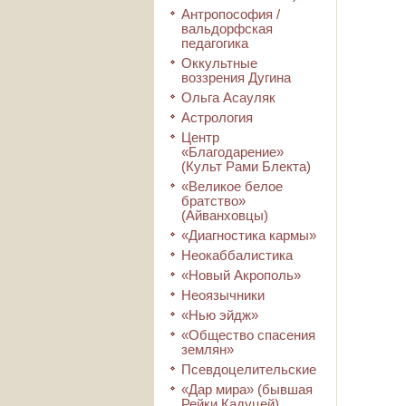
Антропософия /
вальдорфская
педагогика
Оккультные
воззрения Дугина
Ольга Асауляк
Астрология
Центр
«Благодарение»
(Культ Рами Блекта)
«Великое белое
братство»
(Айванховцы)
«Диагностика кармы»
Неокаббалистика
«Новый Акрополь»
Неоязычники
«Нью эйдж»
«Общество спасения
землян»
Псевдоцелительские
«Дар мира» (бывшая
Рейки Кадуцей)