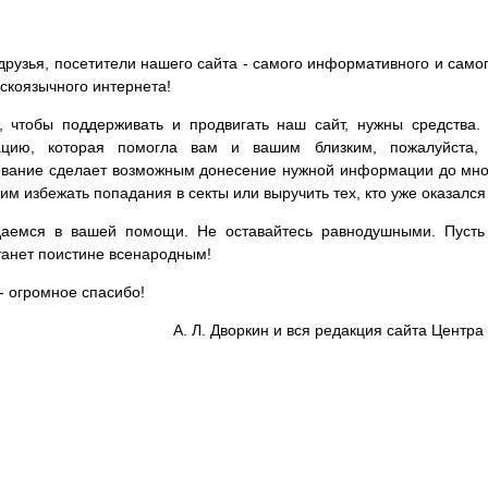
друзья, посетители нашего сайта - самого информативного и самог
сскоязычного интернета!
, чтобы поддерживать и продвигать наш сайт, нужны средства
цию, которая помогла вам и вашим близким, пожалуйста,
вание сделает возможным донесение нужной информации до мног
им избежать попадания в секты или выручить тех, кто уже оказался
аемся в вашей помощи. Не оставайтесь равнодушными. Пусть 
танет поистине всенародным!
- огромное спасибо!
А. Л. Дворкин и вся редакция сайта Цент