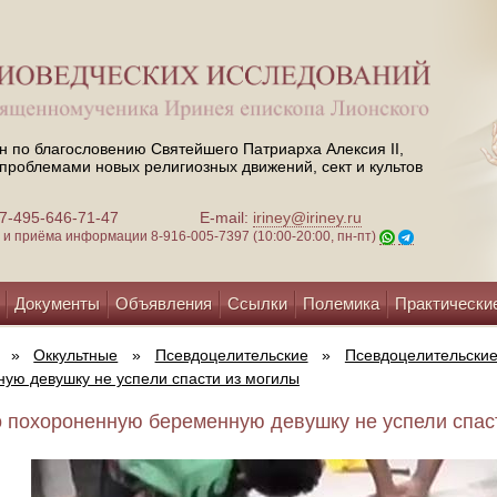
н по благословению Святейшего Патриарха Алексия II,
проблемами новых религиозных движений, сект и культов
 +7-495-646-71-47
E-mail:
iriney@iriney.ru
зи и приёма информации
8-916-005-7397 (10:00-20:00, пн-пт)
Документы
Объявления
Ссылки
Полемика
Практически
»
Оккультные
»
Псевдоцелительские
»
Псевдоцелительски
ую девушку не успели спасти из могилы
 похороненную беременную девушку не успели спасти