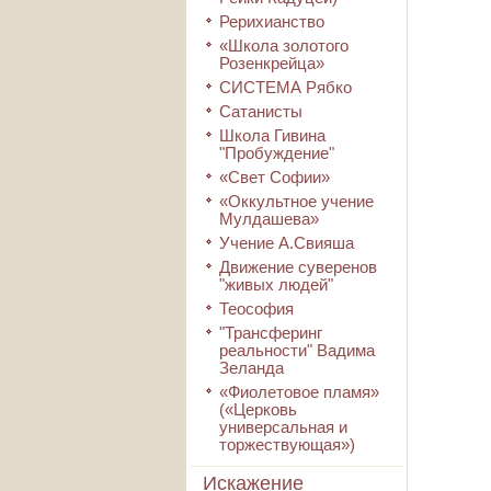
Рерихианство
«Школа золотого
Розенкрейца»
СИСТЕМА Рябко
Сатанисты
Школа Гивина
"Пробуждение"
«Свет Софии»
«Оккультное учение
Мулдашева»
Учение А.Свияша
Движение суверенов
"живых людей"
Теософия
"Трансферинг
реальности" Вадима
Зеланда
«Фиолетовое пламя»
(«Церковь
универсальная и
торжествующая»)
Искажение