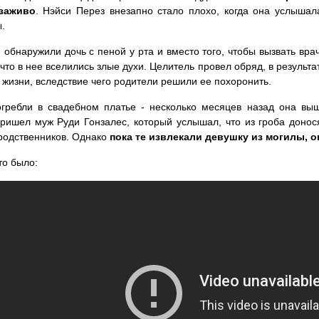
заживо
. Нэйси Перез внезапно стало плохо, когда она услышал
.
 обнаружили дочь с пеной у рта и вместо того, чтобы вызвать врач
 что в нее вселились злые духи. Целитель провел обряд, в результ
 жизни, вследствие чего родители решили ее похоронить.
огребли в свадебном платье - несколько месяцев назад она вы
ришел муж Руди Гонзалес, который услышал, что из гроба донося
родственников. Однако
пока те извлекали девушку из могилы, о
то было: