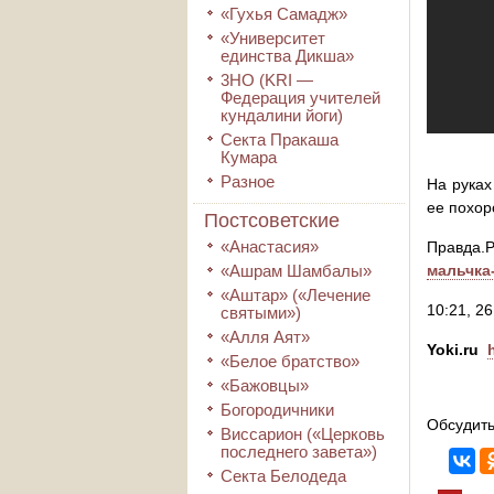
«Гухья Самадж»
«Университет
единства Дикша»
3HO (KRI ―
Федерация учителей
кундалини йоги)
Секта Пракаша
Кумара
Разное
На руках
ее похор
Постсоветские
«Анастасия»
Правда.Р
«Ашрам Шамбалы»
мальчка
«Аштар» («Лечение
10:21, 26
святыми»)
«Алля Аят»
Yoki.ru
«Белое братство»
«Бажовцы»
Богородичники
Обсудить
Виссарион («Церковь
последнего завета»)
Секта Белодеда