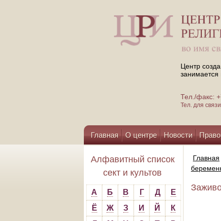
Центр созда
занимается 
Тел./факс:
Тел. для свя
Главная
О центре
Новости
Право
Помощь центру
Главная
Алфавитный список
беременн
сект и культов
Заживо
А
Б
В
Г
Д
Е
Ё
Ж
З
И
Й
К