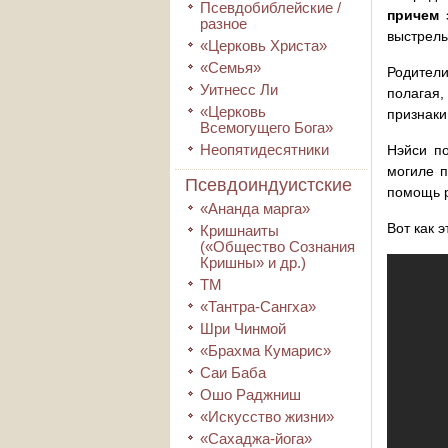
Псевдобиблейские /
причем 
разное
выстрелы
«Церковь Христа»
«Семья»
Родители
Уитнесс Ли
полагая,
«Церковь
признаки
Всемогущего Бога»
Неопятидесятники
Нэйси п
могиле п
Псевдоиндуистские
помощь 
«Ананда марга»
Вот как э
Кришнаиты
(«Общество Сознания
Кришны» и др.)
ТМ
«Тантра-Сангха»
Шри Чинмой
«Брахма Кумарис»
Саи Баба
Ошо Раджниш
«Искусство жизни»
«Сахаджа-йога»