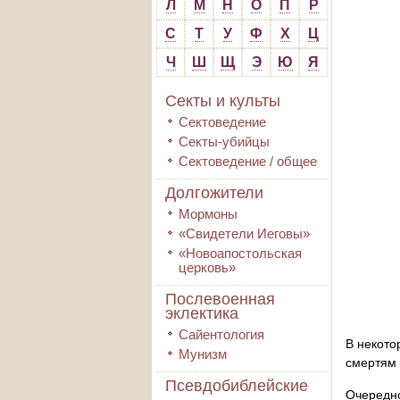
Л
М
Н
О
П
Р
С
Т
У
Ф
Х
Ц
Ч
Ш
Щ
Э
Ю
Я
Секты и культы
Сектоведение
Секты-убийцы
Сектоведение / общее
Долгожители
Мормоны
«Свидетели Иеговы»
«Новоапостольская
церковь»
Послевоенная
эклектика
Сайентология
В некото
Мунизм
смертям 
Псевдобиблейские
Очередн