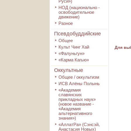
Руси»)
НОД (национально -
освободительное
движение)
Разное
Псевдобуддийские
Общее
Культ Чинг Хай
Для выб
«Фалуньгун»
«Карма Кагью»
Оккультные
Общее / оккультизм
ИСВ Алёны Полынь
«Академия
славянских
прикладных наук»
(новое название -
«Академия
альтернативного
знания»)
«АллатРа» (Сэнсэй,
Анастасия Новых)