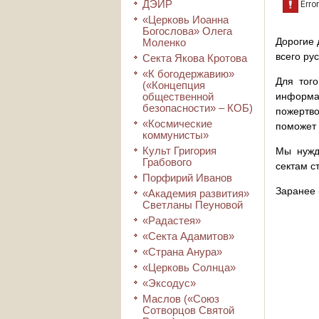
ДЭИР
«Церковь Иоанна
Богослова» Олега
Дорогие 
Моленко
всего ру
Секта Якова Кротова
«К богодержавию»
Для того
(«Концепция
общественной
информа
безопасности» – КОБ)
пожертво
«Космические
поможет 
коммунисты»
Культ Григория
Мы нужд
Грабового
сектам с
Порфирий Иванов
Заранее 
«Академия развития»
Светланы Пеуновой
«Радастея»
«Секта Адамитов»
«Страна Анура»
«Церковь Солнца»
«Эксодус»
Маслов («Союз
Сотворцов Святой