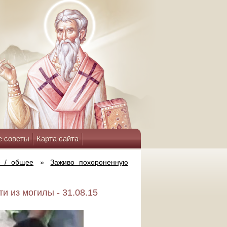
е советы
Карта сайта
е / общее
»
Заживо похороненную
 из могилы - 31.08.15