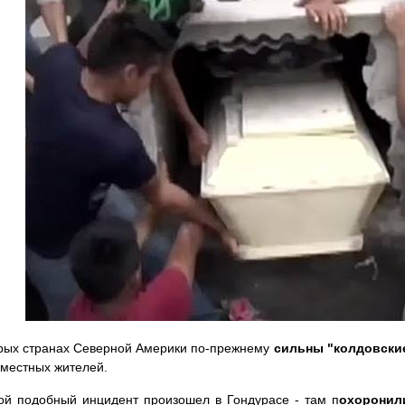
рых странах Северной Америки по-прежнему
сильны "колдовски
местных жителей.
ой подобный инцидент произошел в Гондурасе - там п
охоронил