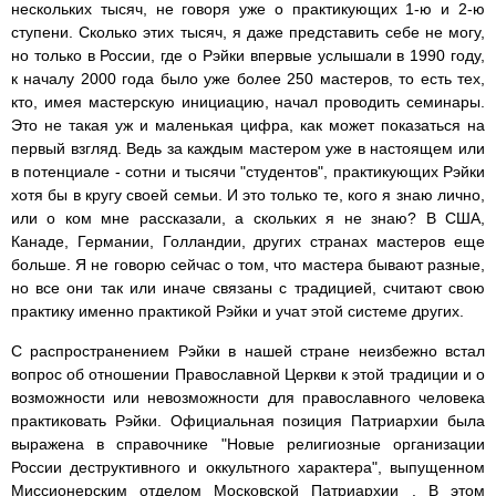
нескольких тысяч, не говоря уже о практикующих 1-ю и 2-ю
ступени. Сколько этих тысяч, я даже представить себе не могу,
но только в России, где о Рэйки впервые услышали в 1990 году,
к началу 2000 года было уже более 250 мастеров, то есть тех,
кто, имея мастерскую инициацию, начал проводить семинары.
Это не такая уж и маленькая цифра, как может показаться на
первый взгляд. Ведь за каждым мастером уже в настоящем или
в потенциале - сотни и тысячи "студентов", практикующих Рэйки
хотя бы в кругу своей семьи. И это только те, кого я знаю лично,
или о ком мне рассказали, а скольких я не знаю? В США,
Канаде, Германии, Голландии, других странах мастеров еще
больше. Я не говорю сейчас о том, что мастера бывают разные,
но все они так или иначе связаны с традицией, считают свою
практику именно практикой Рэйки и учат этой системе других.
С распространением Рэйки в нашей стране неизбежно встал
вопрос об отношении Православной Церкви к этой традиции и о
возможности или невозможности для православного человека
практиковать Рэйки. Официальная позиция Патриархии была
выражена в справочнике "Новые религиозные организации
России деструктивного и оккультного характера", выпущенном
Миссионерским отделом Московской Патриархии . В этом