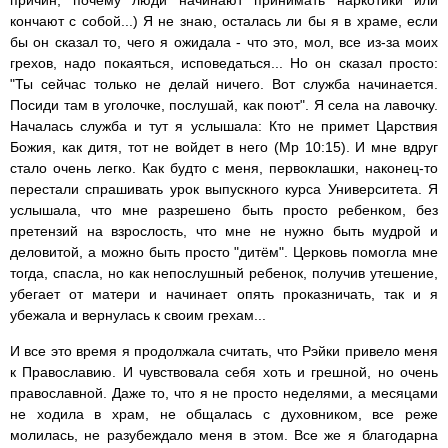
причин, почему люди начинают принимать наркотики или
кончают с собой...) Я не знаю, осталась ли бы я в храме, если
бы он сказал то, чего я ожидала - что это, мол, все из-за моих
грехов, надо покаяться, исповедаться... Но он сказал просто:
"Ты сейчас только не делай ничего. Вот служба начинается.
Посиди там в уголочке, послушай, как поют". Я села на лавочку.
Началась служба и тут я услышала: Кто не примет Царствия
Божия, как дитя, тот не войдет в него (Мр 10:15). И мне вдруг
стало очень легко. Как будто с меня, первоклашки, наконец-то
перестали спрашивать урок выпускного курса Университета. Я
услышала, что мне разрешено быть просто ребенком, без
претензий на взрослость, что мне не нужно быть мудрой и
деловитой, а можно быть просто "дитём". Церковь помогла мне
тогда, спасла, но как непослушный ребенок, получив утешение,
убегает от матери и начинает опять проказничать, так и я
убежала и вернулась к своим грехам...
И все это время я продолжала считать, что Рэйки привело меня
к Православию. И чувствовала себя хоть и грешной, но очень
православной. Даже то, что я не просто неделями, а месяцами
не ходила в храм, не общалась с духовником, все реже
молилась, не разубеждало меня в этом. Все же я благодарна