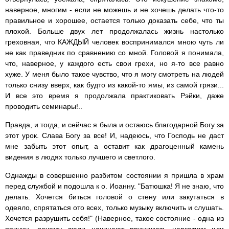
наверное, многим - если не можешь и не хочешь делать что-то
правильное и хорошее, остается только доказать себе, что ты
плохой. Больше двух лет продолжалась жизнь настолько
греховная, что КАЖДЫЙ человек воспринимался мною чуть ли
не как праведник по сравнению со мной. Головой я понимала,
что, наверное, у каждого есть свои грехи, но я-то все равно
хуже. У меня было такое чувство, что я могу смотреть на людей
только снизу вверх, как будто из какой-то ямы, из самой грязи...
И все это время я продолжала практиковать Рэйки, даже
проводить семинары!..
Правда, и тогда, и сейчас я была и остаюсь благодарной Богу за
этот урок. Слава Богу за все! И, надеюсь, что Господь не даст
мне забыть этот опыт, а оставит как драгоценный камень
видения в людях только лучшего и светлого.
Однажды в совершенно разбитом состоянии я пришла в храм
перед службой и подошла к о. Иоанну. "Батюшка! Я не знаю, что
делать. Хочется биться головой о стену или закутаться в
одеяло, спрятаться ото всех, только музыку включить и слушать.
Хочется разрушить себя!" (Наверное, такое состояние - одна из