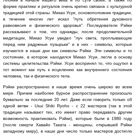
Японии в начале нашего века и по сути своей, а также по
форме практики и ритуалов очень крепко связана с культурной
традицией этой страны. Микао Усуи, основоположник традиции,
в течение многих лет искал "путь обретения духовного
равновесия и физического здоровья". Последователи Рэйки
рассказывают о том, что однажды, после продолжительной
медитации, Микао Усуи увидел "луч света, проплывающие
перед ним радужные пузырьки" и в них - символы, которые
изучаются в наши дни как символы Рэйки. Эти символы и то
состояние, в котором находился Микао Усуи, легли в основу
системы целительства Рэйки. Усуи воспринял то, что ощутил в
тот момент как путь к исцелению как внутреннего состояния
человека, так и физического тела.
Рэйки распространено в наше время очень широко во всем
мире. Причем наиболее бурное распространение произошло
буквально за последние 20 лет. Даже если говорить только об
одной ветви - Usui Shiki Ryoho - с 22 мастеров (так в этой
традиции называют тех, кто имеет право передавать другим
возможность практиковать Рэйки), которые были в 1980 году
(после смерти Хавайо Таката - женщины, открывшей Рэйки
западному миру), в наши дни число только мастеров достигло