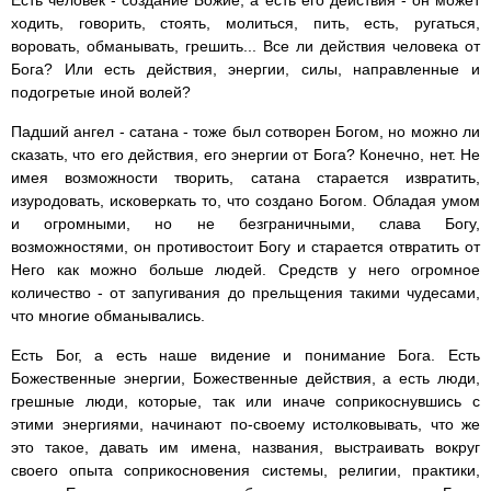
Есть человек - создание Божие, а есть его действия - он может
ходить, говорить, стоять, молиться, пить, есть, ругаться,
воровать, обманывать, грешить... Все ли действия человека от
Бога? Или есть действия, энергии, силы, направленные и
подогретые иной волей?
Падший ангел - сатана - тоже был сотворен Богом, но можно ли
сказать, что его действия, его энергии от Бога? Конечно, нет. Не
имея возможности творить, сатана старается извратить,
изуродовать, исковеркать то, что создано Богом. Обладая умом
и огромными, но не безграничными, слава Богу,
возможностями, он противостоит Богу и старается отвратить от
Него как можно больше людей. Средств у него огромное
количество - от запугивания до прельщения такими чудесами,
что многие обманывались.
Есть Бог, а есть наше видение и понимание Бога. Есть
Божественные энергии, Божественные действия, а есть люди,
грешные люди, которые, так или иначе соприкоснувшись с
этими энергиями, начинают по-своему истолковывать, что же
это такое, давать им имена, названия, выстраивать вокруг
своего опыта соприкосновения системы, религии, практики,