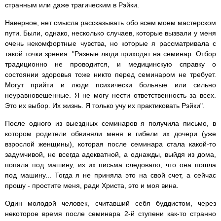
странным или даже трагическим в Рэйки.
Наверное, нет смысла рассказывать обо всем моем мастерском
пути. Были, однако, несколько случаев, которые вызвали у меня
очень некомфортные чувства, но которые я рассматривала с
такой точки зрения: "Разные люди приходят на семинар. Отбор
традиционно не проводится, и медицинскую справку о
состоянии здоровья тоже никто перед семинаром не требует.
Могут прийти и люди психически больные или сильно
неуравновешенные. Я не могу нести ответственность за всех.
Это их выбор. Их жизнь. Я только учу их практиковать Рэйки".
После одного из выездных семинаров я получила письмо, в
котором родители обвиняли меня в гибели их дочери (уже
взрослой женщины), которая после семинара стала какой-то
задумчивой, не всегда адекватной, а однажды, выйдя из дома,
попала под машину, из их письма следовало, что она пошла
под машину... Тогда я не приняла это на свой счет, а сейчас
прошу - простите меня, ради Христа, это и моя вина.
Один молодой человек, считавший себя буддистом, через
некоторое время после семинара 2-й ступени как-то странно