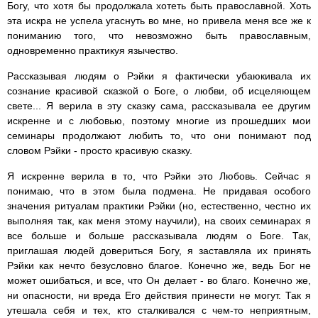
Богу, что хотя бы продолжала хотеть быть православной. Хоть
эта искра не успела угаснуть во мне, но привела меня все же к
пониманию того, что невозможно быть православным,
одновременно практикуя язычество.
Рассказывая людям о Рэйки я фактически убаюкивала их
сознание красивой сказкой о Боге, о любви, об исцеляющем
свете... Я верила в эту сказку сама, рассказывала ее другим
искренне и с любовью, поэтому многие из прошедших мои
семинары продолжают любить то, что они понимают под
словом Рэйки - просто красивую сказку.
Я искренне верила в то, что Рэйки это Любовь. Сейчас я
понимаю, что в этом была подмена. Не придавая особого
значения ритуалам практики Рэйки (но, естественно, честно их
выполняя так, как меня этому научили), на своих семинарах я
все больше и больше рассказывала людям о Боге. Так,
приглашая людей довериться Богу, я заставляла их принять
Рэйки как нечто безусловно благое. Конечно же, ведь Бог не
может ошибаться, и все, что Он делает - во благо. Конечно же,
ни опасности, ни вреда Его действия принести не могут. Так я
утешала себя и тех, кто сталкивался с чем-то неприятным,