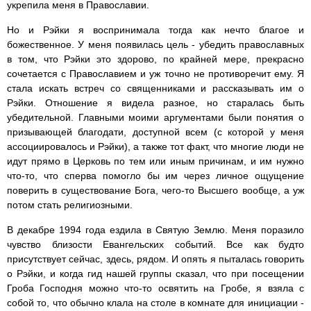
укрепила меня в Православии.
Но и Рэйки я воспринимала тогда как нечто благое и
божественное. У меня появилась цель - убедить православных
в том, что Рэйки это здорово, по крайней мере, прекрасно
сочетается с Православием и уж точно не противоречит ему. Я
стала искать встреч со священниками и рассказывать им о
Рэйки. Отношение я видела разное, но старалась быть
убедительной. Главными моими аргументами были понятия о
призывающей благодати, доступной всем (с которой у меня
ассоциировалось и Рэйки), а также тот факт, что многие люди не
идут прямо в Церковь по тем или иным причинам, и им нужно
что-то, что сперва помогло бы им через личное ощущение
поверить в существование Бога, чего-то Высшего вообще, а уж
потом стать религиозными.
В декабре 1994 года ездила в Святую Землю. Меня поразило
чувство близости Евангельских событий. Все как будто
присутствует сейчас, здесь, рядом. И опять я пыталась говорить
о Рэйки, и когда гид нашей группы сказал, что при посещении
Гроба Господня можно что-то освятить на Гробе, я взяла с
собой то, что обычно клала на столе в комнате для инициации -