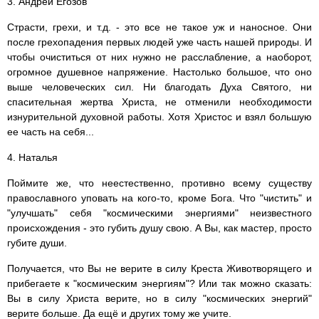
3. Андрей Егозов
Страсти, грехи, и т.д. - это все не такое уж и наносное. Они
после грехопадения первых людей уже часть нашей природы. И
чтобы очиститься от них нужно не расслабление, а наоборот,
огромное душевное напряжение. Настолько большое, что оно
выше человеческих сил. Ни благодать Духа Святого, ни
спасительная жертва Христа, не отменили необходимости
изнурительной духовной работы. Хотя Христос и взял большую
ее часть на себя...
4. Наталья
Поймите же, что неестественно, противно всему существу
православного уповать на кого-то, кроме Бога. Что "чистить" и
"улучшать" себя "космическими энергиями" неизвестного
происхождения - это губить душу свою. А Вы, как мастер, просто
губите души.
Получается, что Вы не верите в силу Креста Животворящего и
прибегаете к "космическим энергиям"? Или так можно сказать:
Вы в силу Христа верите, но в силу "космических энергий"
верите больше. Да ещё и других тому же учите.