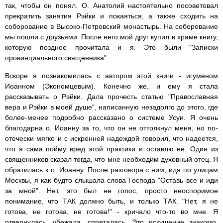
так, чтобы он понял. О. Анатолий настоятельно посоветовал
прекратить занятия Рэйки и покаяться, а также сходить на
соборование в Высоко-Петровский монастырь. На соборование
мы пошли с друзьями. После него мой друг купил в храме книгу,
которую позднее прочитала и я. Это были "Записки
провинциального священника".
Вскоре я познакомилась с автором этой книги - игуменом
Иоанном (Экономцевым). Конечно же, и ему я стала
рассказывать о Рэйки. Дала прочесть статью "Православная
вера и Рэйки в моей душе", написанную незадолго до этого, где
более-менее подробно рассказано о системе Усуи. Я очень
благодарна о. Иоанну за то, что он не оттолкнул меня, но по-
отечески мягко и с искренней надеждой говорил, что надеется,
что я сама пойму вред этой практики и оставлю ее. Один из
священников сказал тогда, что мне необходим духовный отец. Я
обратилась к о. Иоанну. После разговора с ним, идя по улицам
Москвы, я как будто слышала слова Господа "Оставь все и иди
за мной". Нет, это был не голос, просто неоспоримое
понимание, что ТАК должно быть, и только ТАК. "Нет, я не
готова, не готова, не готова!" - кричало что-то во мне. Я
отвернулась, убежала, спряталась. Это искушение знакомо,