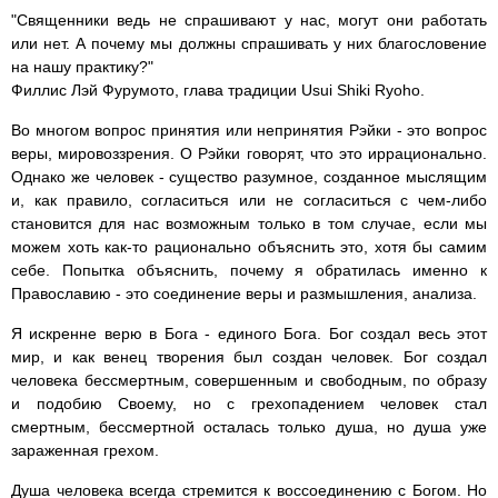
"Священники ведь не спрашивают у нас, могут они работать
или нет. А почему мы должны спрашивать у них благословение
на нашу практику?"
Филлис Лэй Фурумото, глава традиции Usui Shiki Ryoho.
Во многом вопрос принятия или непринятия Рэйки - это вопрос
веры, мировоззрения. О Рэйки говорят, что это иррационально.
Однако же человек - существо разумное, созданное мыслящим
и, как правило, согласиться или не согласиться с чем-либо
становится для нас возможным только в том случае, если мы
можем хоть как-то рационально объяснить это, хотя бы самим
себе. Попытка объяснить, почему я обратилась именно к
Православию - это соединение веры и размышления, анализа.
Я искренне верю в Бога - единого Бога. Бог создал весь этот
мир, и как венец творения был создан человек. Бог создал
человека бессмертным, совершенным и свободным, по образу
и подобию Своему, но с грехопадением человек стал
смертным, бессмертной осталась только душа, но душа уже
зараженная грехом.
Душа человека всегда стремится к воссоединению с Богом. Но