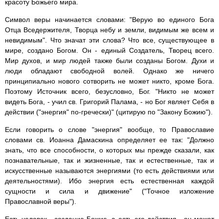
красоту Божьего мира.
Символ веры начинается словами: "Верую во единого Бога
Отца Вседержителя, Творца небу и земли, видимым же всем и
невидимым". Что значат эти слова? Что все, существующее в
мире, создано Богом. Он - единый Создатель, Творец всего.
Мир духов, и мир людей также были созданы Богом. Духи и
люди обладают свободной волей. Однако же ничего
принципиально нового сотворить не может никто, кроме Бога.
Поэтому Источник всего, безусловно, Бог. "Никто не может
видеть Бога, - учил св. Григорий Палама, - но Бог являет Себя в
действии ("энергия" по-гречески)" (цитирую по "Закону Божию").
Если говорить о слове "энергия" вообще, то Православие
словами св. Иоанна Дамаскина определяет ее так: "Должно
знать, что все способности, о которых мы прежде сказали, как
познавательные, так и жизненные, так и естественные, так и
искусственные называются энергиями (то есть действиями или
деятельностями). Ибо энергия есть естественная каждой
сущности и сила и движение" ("Точное изложение
Православной веры").