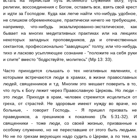
встать на тернистый путь истинного служения Богу, путь
религии, воссоединения с Богом, оставить все, взять свой крест
и идти за Господом. Куда как легче найти что-нибудь удобное,
не слишком обременяющее, практически ничего не требующее,
например, что-нибудь экзальтированно-экстатическое, как
бывает на многих медитативных практиках или на лекциях
некоторых западных проповедников, да и отечественных
сектантов, профессионально "заводящих" толпу, или что-нибудь
тихо и ласково усыпляющее сознание - "положите на себя руки
и спите" вместо "бодрствуйте, молитесь" (Мр 13: 33).
Часто приходится слышать о тех негативных явлениях, с
которыми встречаются люди в храмах, в жизни православных
людей, священников и т.д. Многим это мешает поверить в то,
что путь к Богу лежит через Православную Церковь. Но люди -
это люди. Приходя в храм, человек стремится исцелиться от
греха, от страстей. Не здоровые имеют нужду во враче, но
больные, - говорит Господь. - Я пришел призвать не
праведников, а грешников к покаянию (Лк 5:31-32). И
священники - тоже люди, со своей жизнью, призванные к
особому служению, но не переставшие от этого быть людьми.
Но не по грехам верующих надо судить о Церкви, а по тем, на