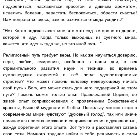
подкрепиться, насладиться красотой и дивным ароматом,
исцелить болезни, перестать беспокоиться, обрести счастье!
Вам понравится здесь, вам не захочется отсюда уходить!"
"Нет. Карта подсказывает мне, что этот сад в стороне от дороги,
которой я иду. Когда только выходишь из суетного мира,
кажется, что идешь туда же, но это иной путь..."
Религиозный путь требует веры. Но как же научиться доверию,
вере, любви, смирению, особенно в наши дни, в век
стремительного развития науки и техники, во времена
сумасшедших скоростей и всё легче удовлетворяемых
страстей? Что может помочь человеку неверующему начать
свой путь к Богу, что может стать для него поддержкой на этом
пути? Помочь может только опыт Православной Церкви, ее
живой опыт соприкосновения с проявлением Божественной
красоты, Высшей мудрости и Любви. Поскольку многие люди в
современном мире чувствуют "духовный голод", так или иначе
начинается поиск возможности соприкосновения с духовностью,
жажда обретения этого опыта. Вот тут-то и расставляет сатана
свои сети. Намного труднее найти в себе решимость и силы