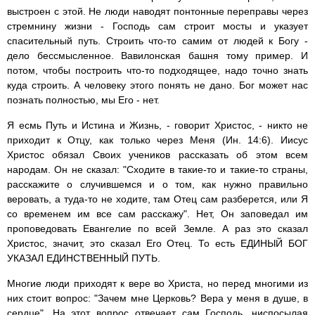
выстроен с этой. Не люди наводят понтонные переправы через
стремнину жизни - Господь сам строит мосты и указует
спасительный путь. Строить что-то самим от людей к Богу -
дело бессмысленное. Вавилонская башня тому пример. И
потом, чтобы построить что-то подходящее, надо точно знать
куда строить. А человеку этого понять не дано. Бог может нас
познать полностью, мы Его - нет.
Я есмь Путь и Истина и Жизнь, - говорит Христос, - никто не
приходит к Отцу, как только через Меня (Ин. 14:6). Иисус
Христос обязал Своих учеников рассказать об этом всем
народам. Он не сказал: "Сходите в такие-то и такие-то страны,
расскажите о случившемся и о том, как нужно правильно
веровать, а туда-то не ходите, там Отец сам разберется, или Я
со временем им все сам расскажу". Нет, Он заповедал им
проповедовать Евангелие по всей Земле. А раз это сказал
Христос, значит, это сказал Его Отец. То есть ЕДИНЫЙ БОГ
УКАЗАЛ ЕДИНСТВЕННЫЙ ПУТЬ.
Многие люди приходят к вере во Христа, но перед многими из
них стоит вопрос: "Зачем мне Церковь? Вера у меня в душе, в
сердце". На этот вопрос отвечает сам Господь, ниспосылая