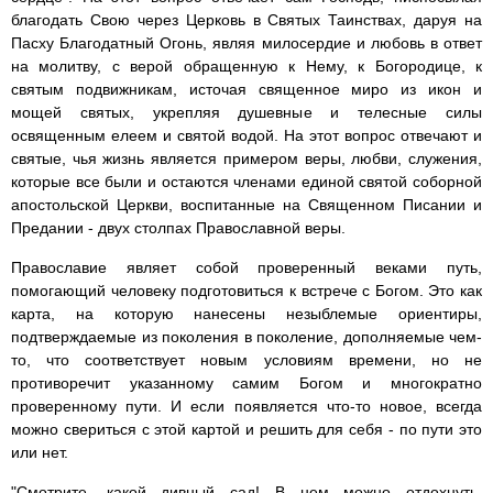
благодать Свою через Церковь в Святых Таинствах, даруя на
Пасху Благодатный Огонь, являя милосердие и любовь в ответ
на молитву, с верой обращенную к Нему, к Богородице, к
святым подвижникам, источая священное миро из икон и
мощей святых, укрепляя душевные и телесные силы
освященным елеем и святой водой. На этот вопрос отвечают и
святые, чья жизнь является примером веры, любви, служения,
которые все были и остаются членами единой святой соборной
апостольской Церкви, воспитанные на Священном Писании и
Предании - двух столпах Православной веры.
Православие являет собой проверенный веками путь,
помогающий человеку подготовиться к встрече с Богом. Это как
карта, на которую нанесены незыблемые ориентиры,
подтверждаемые из поколения в поколение, дополняемые чем-
то, что соответствует новым условиям времени, но не
противоречит указанному самим Богом и многократно
проверенному пути. И если появляется что-то новое, всегда
можно свериться с этой картой и решить для себя - по пути это
или нет.
"Смотрите, какой дивный сад! В нем можно отдохнуть,