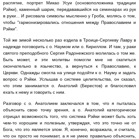
распятие, портрет Микао Усуи (основоположника традиции
Рэйки), каменный шарик, передававшийся на семинарах из рук
в руки... И рисовала символы мысленно у Гроба, молясь о том,
чтобы "гармонизировались отношения между Православием и
Рэйки".
Той же зимой несколько раз ездила в Троице-Сергиеву Лавру в
надежде поговорить с о. Наумом или о. Кириллом. И там, у раки
святого преподобного Сергия Радонежского молилась о том же.
Быть может, и эти молитвы помогли мне не скатиться
окончательно в язычество, а вернуться к Православию, к
Церкви. Однажды смогла на улице подойти к о. Науму и задать
вопрос о Рэйки. Услышав о системе целительства, он сказал,
что этим занимается о. Анатолий (Берестов) и благословил
ехать к нему и говорить с ним.
Разговор с о. Анатолием заключался в том, что я пыталась
объяснить свою точку зрения, а о. Анатолий категорически
отрицал возможность того, что система Рэйки может быть хоть
чем-то хорошим и полезным, утверждая, что это точно не от
Бога, что это является злом. Я, конечно, возражала, и считала,
что он просто не понимает, а я не умею правильно объяснить,