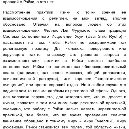
правдой о Рэйки, а что нет.
Рассмотрение практики Рэйки с точки зрения ее
взаимоотношения с религией, на мой взгляд, вполне
обосновано. Отвечая на вопросы людей об этих
взаимоотношениях, Филлис Лэй Фурумото, глава традиции
Система Естественного Исцеления Усуи (Usui Shiki Ryoho) -
настаивает на том, чтобы Рэйки не воспринимали как
религиозную практику. Для человека неверующего или
верующего как-то по-своему это решение вопроса о
взаимоотношениях религии и Рэйки кажется наиболее
естественным. Рэйки он понимает как общеоздоровительный
сеанс (например, как сеанс массажа, общей релаксации,
психологической разгрузки), или хорошее "энергетическое
очищение", или просто хороший отдых. Но в любом случае это
видится чем-то весьма далёким от религиозной сферы. Однако,
для человека верующего, для которого все, что он делает в
жизни, является в том или ином виде религиозной практикой,
очевидно, что работу с Рэйки нельзя назвать нерелигиозной
практикой, тем более, что во время проведения сеансов
внимание обращено к тонкому миру - миру "энергий", миру
духовному. Рэйки становится тем полем, той областью жизни,