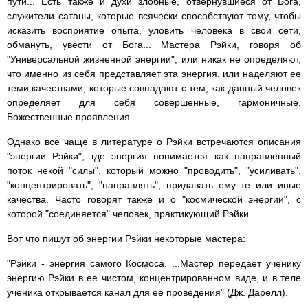
пути... Есть также и духи злобные, отвернувшиеся от Бога,
служители сатаны, которые всячески способствуют тому, чтобы
исказить восприятие опыта, уловить человека в свои сети,
обмануть, увести от Бога... Мастера Рэйки, говоря об
"Универсальной жизненной энергии", или никак не определяют,
что именно из себя представляет эта энергия, или наделяют ее
теми качествами, которые совпадают с тем, как данный человек
определяет для себя совершенные, гармоничные,
Божественные проявления.
Однако все чаще в литературе о Рэйки встречаются описания
"энергии Рэйки", где энергия понимается как направленный
поток некой "силы", который можно "проводить", "усиливать",
"концентрировать", "направлять", придавать ему те или иные
качества. Часто говорят также и о "космической энергии", с
которой "соединяется" человек, практикующий Рэйки.
Вот что пишут об энергии Рэйки некоторые мастера:
"Рэйки - энергия самого Космоса. ...Мастер передает ученику
энергию Рэйки в ее чистом, концентрированном виде, и в теле
ученика открывается канал для ее проведения" (Дж. Дарелл).