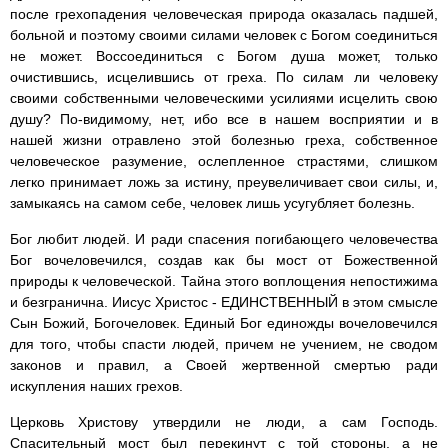
после грехопадения человеческая природа оказалась падшей,
больной и поэтому своими силами человек с Богом соединиться
не может. Воссоединиться с Богом душа может, только
очистившись, исцелившись от греха. По силам ли человеку
своими собственными человеческими усилиями исцелить свою
душу? По-видимому, нет, ибо все в нашем восприятии и в
нашей жизни отравлено этой болезнью греха, собственное
человеческое разумение, ослепленное страстями, слишком
легко принимает ложь за истину, преувеличивает свои силы, и,
замыкаясь на самом себе, человек лишь усугубляет болезнь.
Бог любит людей. И ради спасения погибающего человечества
Бог вочеловечился, создав как бы мост от Божественной
природы к человеческой. Тайна этого воплощения непостижима
и безгранична. Иисус Христос - ЕДИНСТВЕННЫЙ в этом смысле
Сын Божий, Богочеловек. Единый Бог единожды вочеловечился
для того, чтобы спасти людей, причем не учением, не сводом
законов и правил, а Своей жертвенной смертью ради
искупления наших грехов.
Церковь Христову утвердили не люди, а сам Господь.
Спасительный мост был перекинут с той стороны, а не