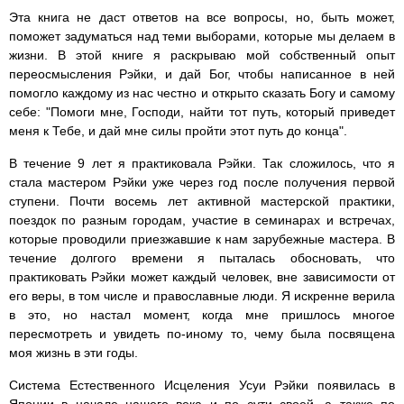
Эта книга не даст ответов на все вопросы, но, быть может,
поможет задуматься над теми выборами, которые мы делаем в
жизни. В этой книге я раскрываю мой собственный опыт
переосмысления Рэйки, и дай Бог, чтобы написанное в ней
помогло каждому из нас честно и открыто сказать Богу и самому
себе: "Помоги мне, Господи, найти тот путь, который приведет
меня к Тебе, и дай мне силы пройти этот путь до конца".
В течение 9 лет я практиковала Рэйки. Так сложилось, что я
стала мастером Рэйки уже через год после получения первой
ступени. Почти восемь лет активной мастерской практики,
поездок по разным городам, участие в семинарах и встречах,
которые проводили приезжавшие к нам зарубежные мастера. В
течение долгого времени я пыталась обосновать, что
практиковать Рэйки может каждый человек, вне зависимости от
его веры, в том числе и православные люди. Я искренне верила
в это, но настал момент, когда мне пришлось многое
пересмотреть и увидеть по-иному то, чему была посвящена
моя жизнь в эти годы.
Система Естественного Исцеления Усуи Рэйки появилась в