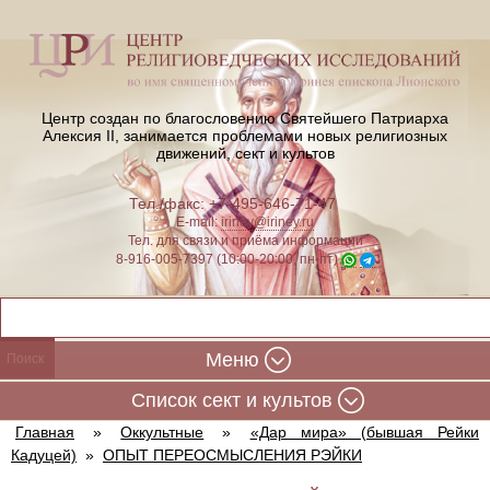
Центр создан по благословению Святейшего Патриарха
Алексия II,
занимается проблемами новых религиозных
движений, сект и культов
Тел./факс: +7-495-646-71-47
E-mail:
iriney@iriney.ru
Тел. для связи и приёма информации
8-916-005-7397 (10:00-20:00, пн-пт)
Меню
Cписок сект и культов
Главная
»
Оккультные
»
«Дар мира» (бывшая Рейки
Кадуцей)
»
ОПЫТ ПЕРЕОСМЫСЛЕНИЯ РЭЙКИ