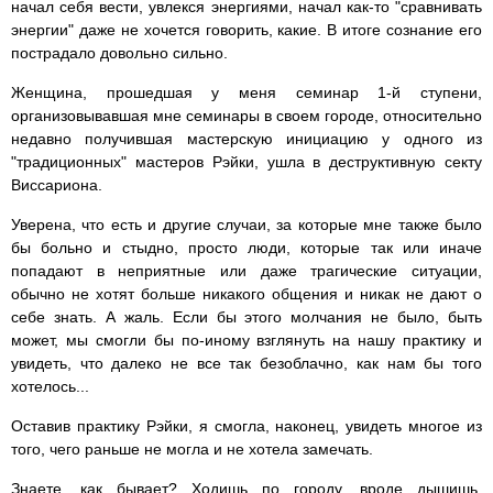
начал себя вести, увлекся энергиями, начал как-то "сравнивать
энергии" даже не хочется говорить, какие. В итоге сознание его
пострадало довольно сильно.
Женщина, прошедшая у меня семинар 1-й ступени,
организовывавшая мне семинары в своем городе, относительно
недавно получившая мастерскую инициацию у одного из
"традиционных" мастеров Рэйки, ушла в деструктивную секту
Виссариона.
Уверена, что есть и другие случаи, за которые мне также было
бы больно и стыдно, просто люди, которые так или иначе
попадают в неприятные или даже трагические ситуации,
обычно не хотят больше никакого общения и никак не дают о
себе знать. А жаль. Если бы этого молчания не было, быть
может, мы смогли бы по-иному взглянуть на нашу практику и
увидеть, что далеко не все так безоблачно, как нам бы того
хотелось...
Оставив практику Рэйки, я смогла, наконец, увидеть многое из
того, чего раньше не могла и не хотела замечать.
Знаете, как бывает? Ходишь по городу, вроде дышишь,