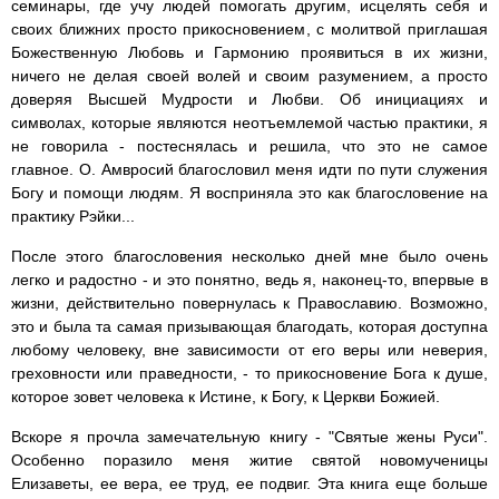
семинары, где учу людей помогать другим, исцелять себя и
своих ближних просто прикосновением, с молитвой приглашая
Божественную Любовь и Гармонию проявиться в их жизни,
ничего не делая своей волей и своим разумением, а просто
доверяя Высшей Мудрости и Любви. Об инициациях и
символах, которые являются неотъемлемой частью практики, я
не говорила - постеснялась и решила, что это не самое
главное. О. Амвросий благословил меня идти по пути служения
Богу и помощи людям. Я восприняла это как благословение на
практику Рэйки...
После этого благословения несколько дней мне было очень
легко и радостно - и это понятно, ведь я, наконец-то, впервые в
жизни, действительно повернулась к Православию. Возможно,
это и была та самая призывающая благодать, которая доступна
любому человеку, вне зависимости от его веры или неверия,
греховности или праведности, - то прикосновение Бога к душе,
которое зовет человека к Истине, к Богу, к Церкви Божией.
Вскоре я прочла замечательную книгу - "Святые жены Руси".
Особенно поразило меня житие святой новомученицы
Елизаветы, ее вера, ее труд, ее подвиг. Эта книга еще больше