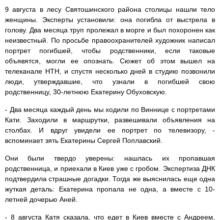
9 августа в лесу Святошинского района столицы нашли тело
женщины. Эксперты установили: она погибла от выстрела в
голову. Два месяца труп пролежал в морге и был похоронен как
неизвестный. По просьбе правоохранителей художник написал
портрет погибшей, чтобы родственники, если таковые
объявятся, могли ее опознать. Сюжет об этом вышел на
телеканале НТН, и спустя несколько дней в студию позвонили
люди, утверждавшие, что узнали в погибшей свою
родственницу, 30-летнюю Екатерину Обуховскую.
- Два месяца каждый день мы ходили по Виннице с портретами
Кати. Заходили в маршрутки, развешивали объявления на
столбах. И вдруг увидели ее портрет по телевизору, -
вспоминает зять Екатерины Сергей Поплавский.
Они были твердо уверены: нашлась их пропавшая
родственница, и приехали в Киев уже с гробом. Экспертиза ДНК
подтвердила страшные догадки. Тогда же выяснилась еще одна
жуткая деталь: Екатерина пропала не одна, а вместе с 10-
летней дочерью Аней.
- 8 августа Катя сказала, что едет в Киев вместе с Андреем,