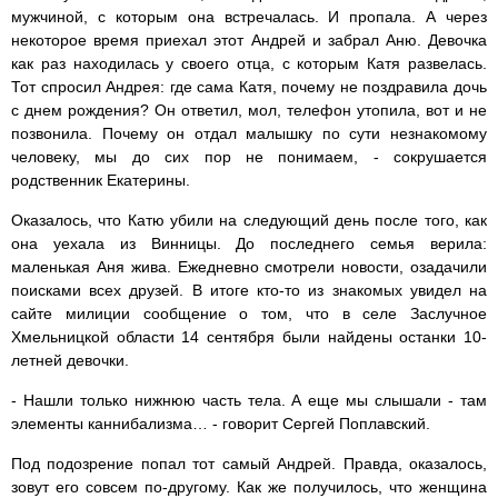
мужчиной, с которым она встречалась. И пропала. А через
некоторое время приехал этот Андрей и забрал Аню. Девочка
как раз находилась у своего отца, с которым Катя развелась.
Тот спросил Андрея: где сама Катя, почему не поздравила дочь
с днем рождения? Он ответил, мол, телефон утопила, вот и не
позвонила. Почему он отдал малышку по сути незнакомому
человеку, мы до сих пор не понимаем, - сокрушается
родственник Екатерины.
Оказалось, что Катю убили на следующий день после того, как
она уехала из Винницы. До последнего семья верила:
маленькая Аня жива. Ежедневно смотрели новости, озадачили
поисками всех друзей. В итоге кто-то из знакомых увидел на
сайте милиции сообщение о том, что в селе Заслучное
Хмельницкой области 14 сентября были найдены останки 10-
летней девочки.
- Нашли только нижнюю часть тела. А еще мы слышали - там
элементы каннибализма… - говорит Сергей Поплавский.
Под подозрение попал тот самый Андрей. Правда, оказалось,
зовут его совсем по-другому. Как же получилось, что женщина