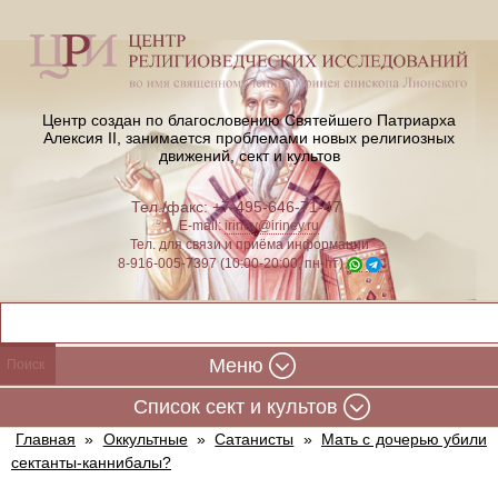
Центр создан по благословению Святейшего Патриарха
Алексия II,
занимается проблемами новых религиозных
движений, сект и культов
Тел./факс: +7-495-646-71-47
E-mail:
iriney@iriney.ru
Тел. для связи и приёма информации
8-916-005-7397 (10:00-20:00, пн-пт)
Меню
Cписок сект и культов
Главная
»
Оккультные
»
Сатанисты
»
Мать с дочерью убили
сектанты-каннибалы?