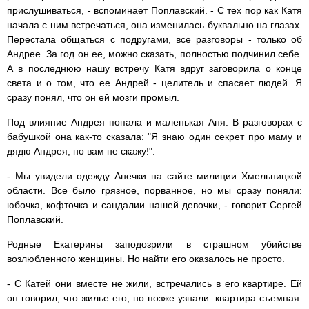
прислушиваться, - вспоминает Поплавский. - С тех пор как Катя
начала с ним встречаться, она изменилась буквально на глазах.
Перестала общаться с подругами, все разговоры - только об
Андрее. За год он ее, можно сказать, полностью подчинил себе.
А в последнюю нашу встречу Катя вдруг заговорила о конце
света и о том, что ее Андрей - целитель и спасает людей. Я
сразу понял, что он ей мозги промыл.
Под влияние Андрея попала и маленькая Аня. В разговорах с
бабушкой она как-то сказала: "Я знаю один секрет про маму и
дядю Андрея, но вам не скажу!".
- Мы увидели одежду Анечки на сайте милиции Хмельницкой
области. Все было грязное, порванное, но мы сразу поняли:
юбочка, кофточка и сандалии нашей девочки, - говорит Сергей
Поплавский.
Родные Екатерины заподозрили в страшном убийстве
возлюбленного женщины. Но найти его оказалось не просто.
- С Катей они вместе не жили, встречались в его квартире. Ей
он говорил, что жилье его, но позже узнали: квартира съемная.