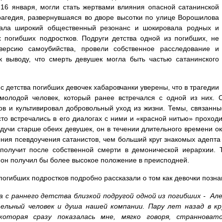
16 января, могли стать жертвами влияния опасной сатанинской
рагедия, развернувшаяся во дворе высотки по улице Ворошилова
вала широкий общественный резонанс и шокировала родных и
 погибших подростков. Подруги детства одной из погибших, не
версию самоубийства, провели собственное расследование и
 выводу, что смерть девушек могла быть частью сатанинского
с детства погибших девочек хабаровчанки уверены, что в трагедии
молодой человек, который ранее встречался с одной из них. 
ов и культивировал добровольный уход из жизни. Темы, связанны
сто встречались в его диалогах с ними и «красной нитью» проход
удучи старше обеих девушек, он в течении длительного времени о
ения псевдоучения сатанистов, чем больший круг знакомых адепта
получит после собственной смерти в демонической иерархии. 
 он получил бы более высокое положение в преисподней.
погибших подростков подробно рассказали о том как девочки позна
а с раннего детства близкой подругой одной из погибших - Ал
ельный человек и душа нашей компании. Пару лет назад в кр
которая сразу показалась мне, мягко говоря, странновато