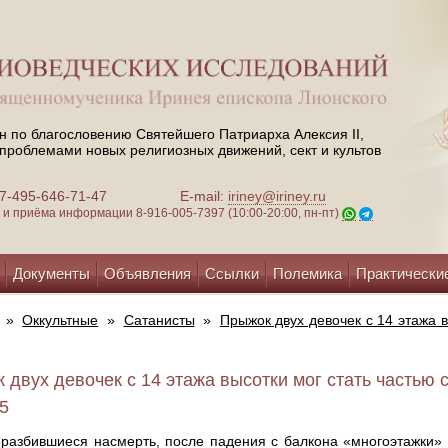
н по благословению Святейшего Патриарха Алексия II,
проблемами новых религиозных движений, сект и культов
 +7-495-646-71-47
E-mail:
iriney@iriney.ru
зи и приёма информации
8-916-005-7397 (10:00-20:00, пн-пт)
Документы
Объявления
Ссылки
Полемика
Практически
»
Оккультные
»
Сатанисты
»
Прыжок двух девочек с 14 этажа в
 двух девочек с 14 этажа высотки мог стать частью 
15
 разбившиеся насмерть, после падения с балкона «многоэтажки»