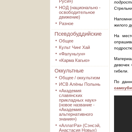
Руси»)
подрост
НОД (национально -
Стрельни
освободительное
движение)
Напомним
Разное
жилого д
Псевдобуддийские
На мест
Общее
опрашив
Культ Чинг Хай
подростк
«Фалуньгун»
Материал
«Карма Кагью»
девочек 
Оккультные
гибели.
Общее / оккультизм
По данн
ИСВ Алёны Полынь
самоуби
«Академия
славянских
прикладных наук»
(новое название -
«Академия
альтернативного
знания»)
«АллатРа» (Сэнсэй,
Анастасия Новых)