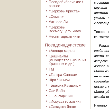
Псевдобиблейские /
мистици
разное
изучала
«Церковь Христа»
времени 
«Семья»
уехали 
Уитнесс Ли
Алексан
«Церковь
Всемогущего Бога»
Тесное 
Неопятидесятники
контакто
Псевдоиндуистские
—
Раньш
«Ананда марга»
когда он
время х
Кришнаиты
(«Общество Сознания
встрече
Кришны» и др.)
вопрос 
ТМ
Маша все
«Тантра-Сангха»
не може
Шри Чинмой
ограждал
«Брахма Кумарис»
прыжка 
Саи Баба
Маша уд
Ошо Раджниш
всегда о
«Искусство жизни»
Именно т
«Сахаджа-йога»