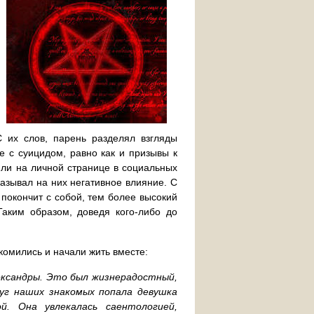
С их слов, парень разделял взгляды
е с суицидом, равно как и призывы к
или на личной странице в социальных
казывал на них негативное влияние. С
 покончит с собой, тем более высокий
Таким образом, доведя кого-либо до
комились и начали жить вместе:
ександры. Это был жизнерадостный,
уг наших знакомых попала девушка
й. Она увлекалась саентологией,