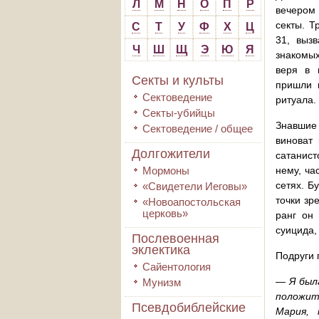
Л
М
Н
О
П
Р
вечером 
секты. Т
С
Т
У
Ф
Х
Ц
31, выз
Ч
Ш
Щ
Э
Ю
Я
знакомых
веря в 
Секты и культы
пришли к
Сектоведение
ритуала.
Секты-убийцы
Знавшие 
Сектоведение / общее
виноват 
Долгожители
сатанист
Мормоны
нему, ча
сетях. Б
«Свидетели Иеговы»
точки зр
«Новоапостольская
церковь»
ранг он 
суицида,
Послевоенная
эклектика
Подруги 
Сайентология
— Я был
Мунизм
положит
Псевдобиблейские
Мария, 