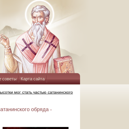
е советы
Карта сайта
ысотки мог стать частью сатанинского
сатанинского обряда -