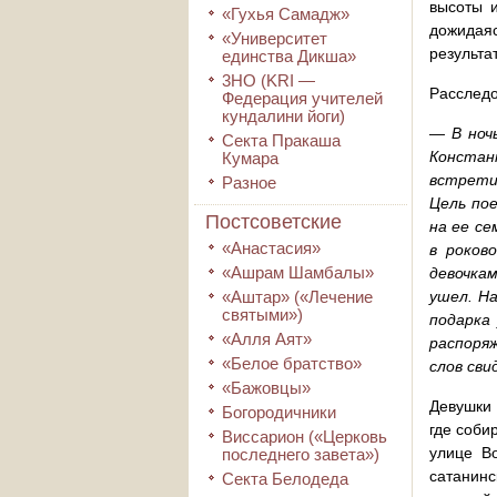
высоты и
«Гухья Самадж»
дожидая
«Университет
результа
единства Дикша»
3HO (KRI ―
Расследо
Федерация учителей
кундалини йоги)
—
В ноч
Секта Пракаша
Констан
Кумара
встрети
Разное
Цель по
Постсоветские
на ее се
«Анастасия»
в роков
«Ашрам Шамбалы»
девочкам
«Аштар» («Лечение
ушел. Н
святыми»)
подарка 
«Алля Аят»
распоря
«Белое братство»
слов сви
«Бажовцы»
Девушки 
Богородичники
где соби
Виссарион («Церковь
улице В
последнего завета»)
сатанинс
Секта Белодеда