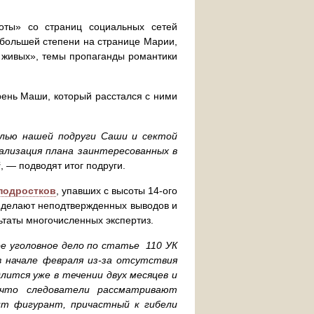
оты» со страниц социальных сетей
в большей степени на странице Марии,
 живых», темы пропаганды романтики
рень Маши, который расстался с ними
белью нашей подруги Саши и сектой
ализация плана заинтересованных в
й
, — подводят итог подруги.
-подростков
, упавших с высоты 14-ого
е делают неподтвержденных выводов и
ьтаты многочисленных экспертиз.
ое уголовное дело по статье 110 УК
в начале февраля из-за отсутствия
лится уже в течении двух месяцев и
ь, что следователи рассматривают
ит фигурант, причастный к гибели