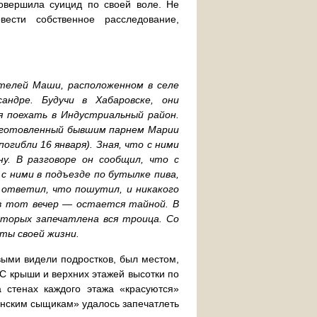
совершила суицид по своей воле. Не
вести собственное расследование,
ителей Маши, расположенном в селе
андре. Будучи в Хабаровске, они
 поехать в Индустриальный район.
риготовленный бывшим парнем Марии
огибли 16 января). Зная, что с ними
ну. В разговоре он сообщил, что с
 с ними в подъезде по бутылке пива,
 ответил, что пошутил, и никакого
и в тот вечер — остается тайной. В
оторых запечатлена вся троица. Со
уты своей жизни.
выми видели подростков, был местом,
С крыши и верхних этажей высотки по
 стенах каждого этажа «красуются»
анским сыщикам» удалось запечатлеть