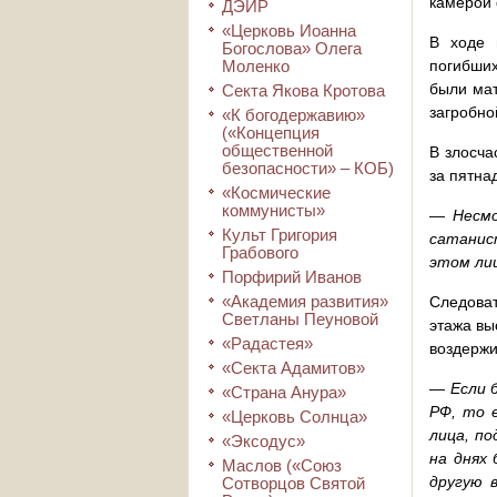
камерой 
ДЭИР
«Церковь Иоанна
В ходе 
Богослова» Олега
Моленко
погибших
были мат
Секта Якова Кротова
загробно
«К богодержавию»
(«Концепция
общественной
В злосча
безопасности» – КОБ)
за пятна
«Космические
коммунисты»
—
Несмо
Культ Григория
сатанис
Грабового
этом ли
Порфирий Иванов
«Академия развития»
Следоват
Светланы Пеуновой
этажа вы
«Радастея»
воздержи
«Секта Адамитов»
—
Если 
«Страна Анура»
РФ, то 
«Церковь Солнца»
лица, по
«Эксодус»
на днях
Маслов («Союз
другую 
Сотворцов Святой