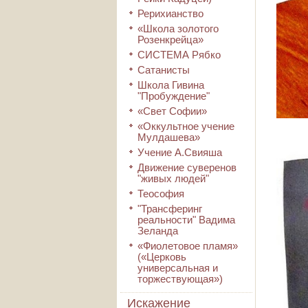
Рерихианство
«Школа золотого
Розенкрейца»
СИСТЕМА Рябко
Сатанисты
Школа Гивина
"Пробуждение"
«Свет Софии»
«Оккультное учение
Мулдашева»
Учение А.Свияша
Движение суверенов
"живых людей"
Теософия
"Трансферинг
реальности" Вадима
Зеланда
«Фиолетовое пламя»
(«Церковь
универсальная и
торжествующая»)
Искажение