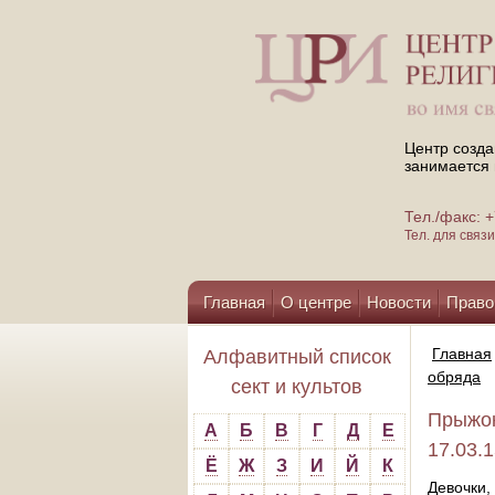
Центр созда
занимается 
Тел./факс:
Тел. для свя
Главная
О центре
Новости
Право
Помощь центру
Главная
Алфавитный список
обряда
сект и культов
Прыжок
А
Б
В
Г
Д
Е
17.03.
Ё
Ж
З
И
Й
К
Девочки,