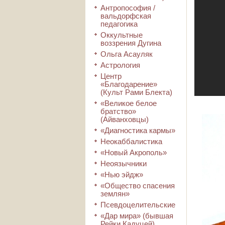
Антропософия /
вальдорфская
педагогика
Оккультные
воззрения Дугина
Ольга Асауляк
Астрология
Центр
«Благодарение»
(Культ Рами Блекта)
«Великое белое
братство»
(Айванховцы)
«Диагностика кармы»
Неокаббалистика
«Новый Акрополь»
Неоязычники
«Нью эйдж»
«Общество спасения
землян»
Псевдоцелительские
«Дар мира» (бывшая
Рейки Кадуцей)