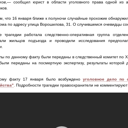
ков
,— сообщил юрист в области уголовного права одной из а
ков.
, что 16 января ближе к полуночи случайные прохожие обнаружил
ома по адресу улица Ворошилова, 31. О случившемся очевидцы с
е трагедии работала следственно-оперативная группа отде
али жильцов подъезда и проводили исследования предполаг
и.
ы по данному факту были переданы в следственный комитет по Ха
были переданы на посмертную экспертизу, результаты которой
ому факту 17 января было возбуждено
уголовное дело по 
йства"
. Подробности трагедии правоохранители не комментируют 