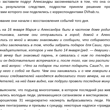
 заставили подруг Александры засомневаться в том, что она 
сь результатов следствия, подростки приняли решение про
тами которого они поделились с корреспондентами DVhab.ru.
вание они начали с восстановления событий того дня.
ь на 16 января Мария и Александра были в частном доме род
тиновка, затем они отправились в город, домой к Алекс
лись со мной и моими знакомыми и сообщили, что собираются
ездки заключалась в том, чтобы забрать подарок для Саши, п
мнадцатилетие, которое у нее было 14 января (ред. — девушки п
ой вечер был знакомый парень, я связалась с ним по телефо
и он действительно встречался и, после того, как они распили
а мой вопрос: «Что за подарок ты хотел подарить Саше?», он
у него с собой не было. Чем они занимались и о чем говорил
жении следователей находятся видеозаписи того вечера, на к
детелей, на ней даже видно, как подруги провели последние мин
выяснили, что подъезд многоэтажки, в котором последний раз жи
рались молодые люди, увлекающиеся сатанизмом и мистицизмом. 
орошилова 31 неоднократно насмерть выбрасывались люди. На
кие пентаграммы и призывы к суициду, некоторые надписи «гражд