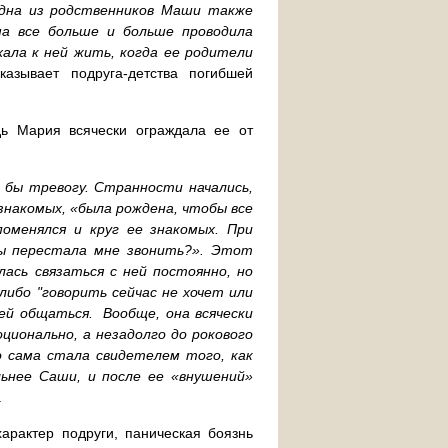
Одна из родственников Маши также
ша все больше и больше проводила
хала к ней жить, когда ее родители
казывает подруга-детства погибшей
дь Мария всячески ограждала ее от
о бы тревогу. Странности начались,
 знакомых, «была рождена, чтобы все
оменялся и круг ее знакомых. При
ты перестала мне звонить?». Этот
ась связаться с ней постоянно, но
 либо "говорить сейчас не хочет или
ей общаться. Вообще, она всячески
ционально, а незадолго до рокового
о сама стала свидетелем того, как
льнее Саши, и после ее «внушений»
.
арактер подруги, паническая боязнь