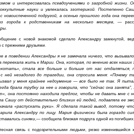
змом и интересовалась псевдоучениями о загробной жизни. 
 оккультные науки и увлекалась эзотерикой. Постепенно Са
с новоиспеченной подругой, а осенью прошлого года она перее
из города к родственникам на несколько месяцев
, — расс
дры.
общение с новой знакомой сделало Александру замкнутой, ве
в с прежними друзьями.
е в поведении Александры я не замечала ничего, что вызывал
а переехала жить к Марии. Она, которая, по мнению всех наших
охотать», стала все больше и больше от нас отдаляться, п
 с ней незадолго до трагедии, она спросила меня: «Почему 
вызвал у меня крайнее недоумение — все было не так. Я пытал
гда брала трубку за нее и говорила, что "сейчас она занята",
т», она постоянно находила предлог, чтобы не давать мне с н
а Сашу от действительно близких ей людей, подавляла ее эмо
начала «распускать руки». Я сделала такой вывод, потому чт
арила Александру по лицу. Мария физически была гораздо си
ставались синяки
,— сообщила близкая подруга одной из погибших
есная связь с подозрительными людьми, резко изменившийся х