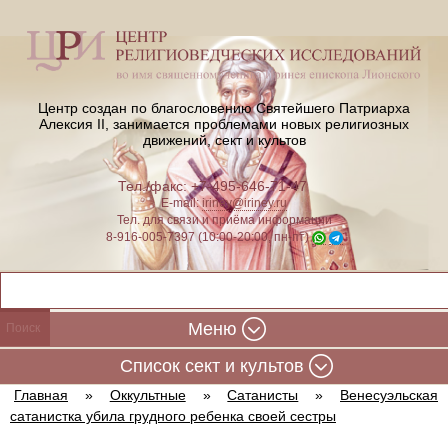
Центр создан по благословению Святейшего Патриарха
Алексия II,
занимается проблемами новых религиозных
движений, сект и культов
Тел./факс: +7-495-646-71-47
E-mail:
iriney@iriney.ru
Тел. для связи и приёма информации
8-916-005-7397 (10:00-20:00, пн-пт)
Меню
Cписок сект и культов
Главная
»
Оккультные
»
Сатанисты
»
Венесуэльская
сатанистка убила грудного ребенка своей сестры