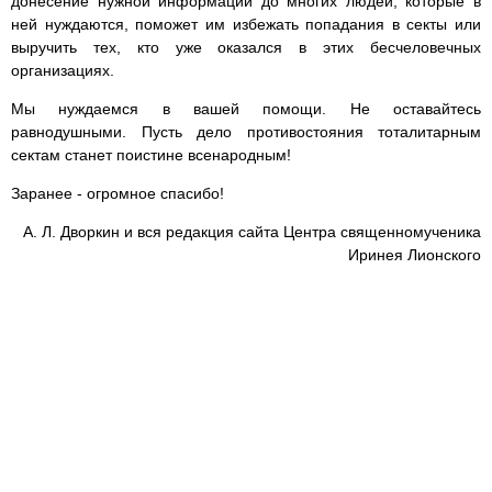
донесение нужной информации до многих людей, которые в
ней нуждаются, поможет им избежать попадания в секты или
выручить тех, кто уже оказался в этих бесчеловечных
организациях.
Мы нуждаемся в вашей помощи. Не оставайтесь
равнодушными. Пусть дело противостояния тоталитарным
сектам станет поистине всенародным!
Заранее - огромное спасибо!
А. Л. Дворкин и вся редакция сайта Центра священномученика
Иринея Лионского