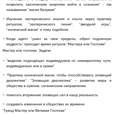
позволить хаотическим энергиям войти в сознание” - так
называемая “магия Безумия”.
Изучение эзотерического знания и опыта через практику
ритуалов, “эзотерического пения”, “звездной игры”,
“эонической магии” и тому подобное.
Когда адепт “ушел за свои пределы, обрел подлинную
мудрость” приходит время ритуала “Мастера или Госпожи”
Мастер или госпожа: Задачи:
“ведение подходящих индивидуумов по семикратному пути,
индивидуально или в храме”
“Практика эонической магии, чтобы способствовать зловещей
диалектике”. “Зловещая диалектика” – развитие мира и
общества в нужном, сатанинском направлении.
помогать вторжению зловещих сил в нашу реальность
создавать изменения в обществах их времени
“Гранд Мастер или Великая Госпожа”