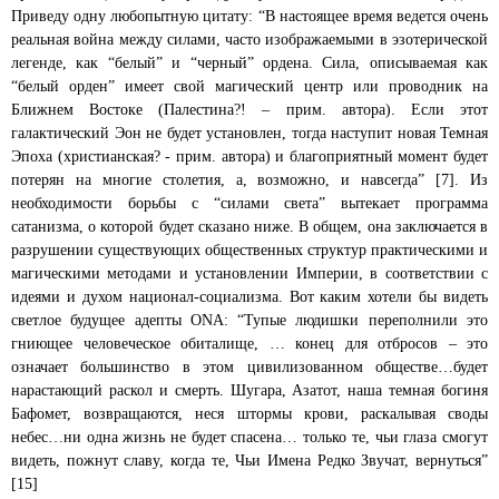
Приведу одну любопытную цитату: “В настоящее время ведется очень
реальная война между силами, часто изображаемыми в эзотерической
легенде, как “белый” и “черный” ордена. Сила, описываемая как
“белый орден” имеет свой магический центр или проводник на
Ближнем Востоке (Палестина?! – прим. автора). Если этот
галактический Эон не будет установлен, тогда наступит новая Темная
Эпоха (христианская? - прим. автора) и благоприятный момент будет
потерян на многие столетия, а, возможно, и навсегда” [7]. Из
необходимости борьбы с “силами
света” вытекает программа
сатанизма, о которой будет сказано ниже. В общем, она заключается в
разрушении существующих общественных структур практическими и
магическими методами и установлении Империи, в соответствии с
идеями и духом национал-социализма. Вот каким хотели бы видеть
светлое будущее адепты ONA: “Тупые людишки переполнили это
гниющее человеческое обиталище, … конец для отбросов – это
означает большинство в этом цивилизованном обществе…будет
нарастающий раскол и смерть. Шугара, Азатот, наша темная богиня
Бафомет, возвращаются, неся штормы крови, раскалывая своды
небес…ни одна жизнь не будет спасена… только те, чьи глаза смогут
видеть, пожнут славу, когда те, Чьи Имена Редко Звучат, вернуться”
[15]