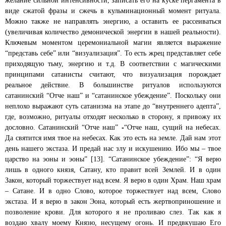
желание сильной интенсивности, записать его на куске пергамента в
виде сжатой фразы и сжечь в кульминационный момент ритуала.
Можно также не направлять энергию, а оставить ее рассеиваться
(увеличивая количество демонической энергии в нашей реальности).
Ключевым моментом церемониальной магии является выражение
“представь себе” или “визуализация”. То есть жрец представляет себе
приходящую тьму, энергию и т.д. В соответствии с магическими
принципами сатанисты считают, что визуализация порождает
реальное действие. В большинстве ритуалов используются
сатанинский “Отче наш” и “сатанинское убеждение”. Поскольку они
неплохо выражают суть сатанизма на этапе до “внутреннего адепта”,
где, возможно, ритуалы отходят несколько в сторону, я привожу их
-
дословно. Сатанинский “Отче наш”
“Отче наш, сущий на небесах.
Да святится имя твое на небесах. Как это есть на земле. Дай нам этот
день нашего экстаза. И предай нас злу и искушению. Ибо мы – твое
царство на эоны и эоны” [13]. “Сатанинское убеждение”: “Я верю
лишь в одного князя, Сатану, кто правит всей Землей. И в один
Закон, который торжествует над всем. Я верю в один Храм. Наш храм
– Сатане. И в одно Слово, которое торжествует над всем, Слово
экстаза. И я верю в закон Эона, который есть жертвоприношение и
позволение крови. Для которого я не проливаю слез. Так как я
воздаю хвалу моему Князю, несущему огонь. И предвкушаю Его