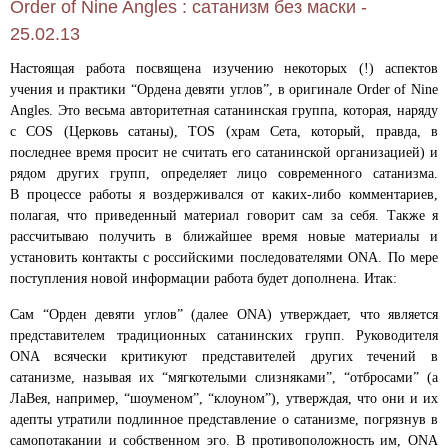
Order of Nine Angles : сатанизм без маски -
25.02.13
Настоящая работа посвящена изучению некоторых (!) аспектов
учения и практики “Ордена девяти углов”, в оригинале Order of Nine
Angles. Это весьма авторитетная сатанинская группа, которая, наряду
с COS (Церковь сатаны), TOS (храм Сета, который, правда, в
последнее время просит не считать его сатанинской организацией) и
рядом других групп, определяет лицо современного сатанизма.
В
процессе работы я воздерживался от каких-либо комментариев,
полагая, что приведенный материал говорит сам за себя. Также я
рассчитываю получить в ближайшее время новые материалы и
установить контакты с российскими последователями ONA. По мере
поступления новой информации работа будет дополнена. Итак:
Сам “Орден девяти углов” (далее ONA) утверждает, что является
представителем традиционных сатанинских групп. Руководителя
ONA всячески критикуют представителей других течений в
сатанизме, называя их “мягкотелыми слизняками”, “отбросами” (а
ЛаВея, например, “шоуменом”, “клоуном”), утверждая, что они и их
адепты утратили подлинное представление о сатанизме, погрязнув в
самопотакании и собственном эго. В противоположность им, ONA