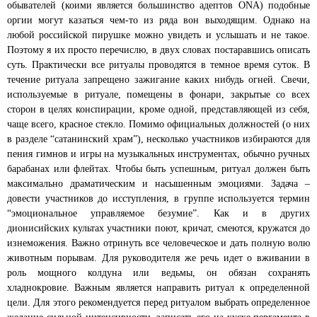
обывателей (коими является большинство адептов ONA) подобные
оргии могут казаться чем-то из ряда вон выходящим. Однако на
любой российской пирушке можно увидеть и услышать и не такое.
Поэтому я их просто перечислю, в двух словах постаравшись описать
суть. Практически все ритуалы проводятся в темное время суток. В
течение ритуала запрещено зажигание каких нибудь огней. Свечи,
используемые в ритуале, помещены в фонари, закрытые со всех
сторон в целях конспирации, кроме одной, представляющей из себя,
чаще всего, красное стекло. Помимо официальных должностей (о них
в разделе “сатанинский храм”), несколько участников избираются для
пения гимнов и игры на музыкальных инструментах, обычно ручных
барабанах или флейтах. Чтобы быть успешным, ритуал должен быть
максимально драматическим и насышенным эмоциями. Задача –
довести участников до исступления, в группе используется термин
“эмоциональное управляемое безумие”. Как и в других
дионисийских культах участники поют, кричат, смеются, кружатся до
изнеможения. Важно отринуть все человеческое и дать полную волю
животным порывам. Для руководителя же речь идет о вживании в
роль мощного колдуна или ведьмы, он обязан сохранять
хладнокровие. Важным является направить ритуал к определенной
цели. Для этого рекомендуется перед ритуалом выбрать определенное