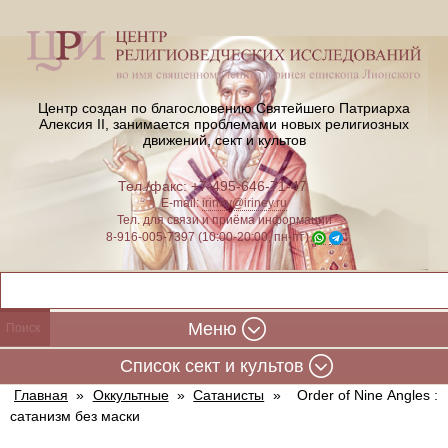
Центр создан по благословению Святейшего Патриарха
Алексия II,
занимается проблемами новых религиозных
движений, сект и культов
Тел./факс: +7-495-646-71-47
E-mail:
iriney@iriney.ru
Тел. для связи и приёма информации
8-916-005-7397 (10:00-20:00, пн-пт)
Меню
Cписок сект и культов
Главная
»
Оккультные
»
Сатанисты
»
Order of Nine Angles :
сатанизм без маски