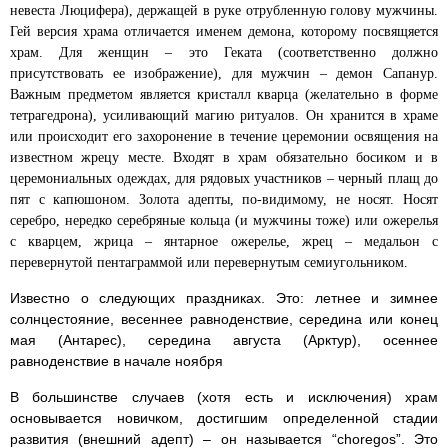
невеста Люцифера), держащей в руке отрубленную голову мужчины.
Гей версия храма отличается именем демона, которому посвящяется
храм. Для женщин – это Геката (соответственно должно
присутствовать ее изображение), для мужчин – демон Сапанур.
Важным предметом является кристалл кварца (желательно в форме
тетрагедрона), усиливающий магию ритуалов. Он хранится в храме
или происходит его захоронение в течение церемонии освящения на
известном жрецу месте. Входят в храм обязательно босиком и в
церемониальных одеждах, для рядовых участников – черный плащ до
пят с капюшоном. Золота адепты, по-видимому, не носят. Носят
серебро, нередко серебряные кольца (и мужчины тоже) или ожерелья
с кварцем, жрица – янтарное ожерелье, жрец – медальон с
перевернутой пентаграммой или перевернутым семиугольником.
Известно о следующих праздниках. Это: летнее и зимнее
солнцестояние, весеннее равноденствие, середина или конец
мая (Антарес), середина августа (Арктур), осеннее
равноденствие в начале ноября
В большинстве случаев (хотя есть и исключения) храм
основывается новичком, достигшим определенной стадии
развития (внешний адепт) – он называется “choregos”. Это