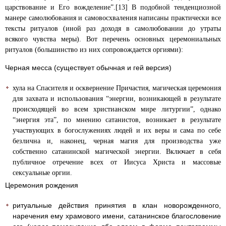
царствование и Его вожделение”.[13] В подобной тенденциозной
манере самолюбования и самовосхваления написаны практически все
тексты ритуалов (иной раз доходя в самолюбовании до утраты
всякого чувства меры). Вот перечень основных церемониальных
ритуалов (большинство из них сопровождается оргиями):
Черная месса (существует обычная и гей версия)
хула на Спасителя и осквернение Причастия, магическая церемония
для захвата и использования “энергии, возникающей в результате
происходящей во всем христианском мире литургии”, однако
“энергия эта”, по мнению сатанистов, возникает в результате
участвующих в богослужениях
людей и их веры и сама по себе
безлична и, наконец, черная магия для производства уже
собственно сатанинской магической энергии. Включает в себя
публичное отречение всех от Иисуса Христа и массовые
сексуальные оргии.
Церемония рождения
ритуальные действия принятия в клан новорожденного,
наречения ему храмового имени, сатанинское благословение