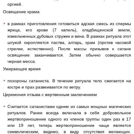
оргией.
Освящение храма
в рамках приготовления готовиться адская смесь из спермы
жреца, его крови (7 капель), кладбищенской земли,
измельченных дубовых стружек и вина. В рамках ритуала этот
штукой окропляется паства, алтарь, храм (против часовой
стрелки, естественно). После массы призывов к сатане
освящение заканчивается. Затем обычно совершается
черная месса.
Умирающее время
похороны сатаниста. В течение ритуала тело сжигается на
костре и прах развеивается по ветру.
Церемония отзыва с жертвенным заключением
Считается сатанистами одним из самых мощных магических
ритуалов. Ранее всегда включала в себя добровольное
жертвоприношение одного из членов группы один раз в 17
или 19 лет, теперь жертвоприношение чаще является
символическим, видимо, в виду отсутствия желающих.