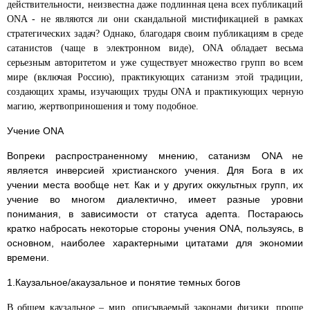
действительности, неизвестна даже подлинная цена всех публикаций
ONA - не являются ли они скандальной мистификацией в рамках
стратегических задач? Однако, благодаря своим публикациям в среде
сатанистов (чаще в электронном виде), ONA обладает весьма
серьезным авторитетом и уже существует множество групп во всем
мире (включая Россию), практикующих сатанизм этой традиции,
создающих храмы, изучающих труды ONA и практикующих черную
магию, жертвоприношения и тому подобное.
Учение ONA
Вопреки распространенному мнению, сатанизм ONA не
является инверсией христианского учения. Для Бога в их
учении места вообще нет. Как и у других оккультных групп, их
учение во многом диалектично, имеет разные уровни
понимания, в зависимости от статуса адепта. Постараюсь
кратко набросать некоторые стороны учения ONA, пользуясь, в
основном, наиболее характерными цитатами для экономии
времени.
1.Каузальное/акаузальное и понятие темных богов
В общем каузальное – мир, описываемый законами физики, проще