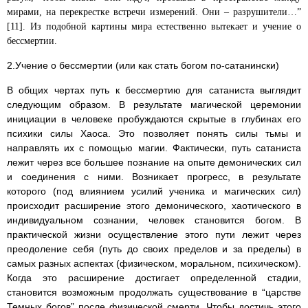
мирами, на перекрестке встречи измерений. Они – разрушители…”
[11]. Из подобной картины мира естественно вытекает и учение о
бессмертии.
2.Учение о бессмертии (или как стать богом по-сатанински)
В общих чертах путь к бессмертию для сатаниста выглядит
следующим образом. В результате магической церемонии
инициации в человеке пробуждаются скрытые в глубинах его
психики силы Хаоса. Это позволяет понять силы тьмы и
направлять их с помощью магии. Фактически, путь сатаниста
лежит через все большее познание на опыте демонических сил
и соединения с ними. Возникает прогресс, в результате
которого (под влиянием усилий ученика и магических сил)
происходит расширение этого демонического, хаотического в
индивидуальном сознании, человек становится богом. В
практической жизни осуществление этого пути лежит через
преодоление себя (путь до своих пределов и за пределы) в
самых разных аспектах (физическом, моральном, психическом).
Когда это расширение достигает определенной стадии,
становится возможным продолжать существование в “царстве
Темных богов” после физической смерти. Чтобы достичь этого