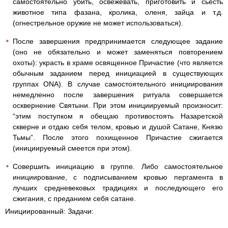
самостоятельно убить, освежевать, приготовить и сьесть
животное типа фазана, кролика, оленя, зайца и т.д.
(огнестрельное оружие не может использоваться).
После завершения предпринимается следующее задание
(оно не обязательно и может заменяться повторением
охоты): украсть в храме освященное Причастие (что является
обычным заданием перед инициацией в существующих
группах ONA). В случае самостоятельного инициирования
немедленно после завершения ритуала совершается
осквернение Святыни. При этом инициируемый произносит:
“этим поступком я обещаю противостоять Назаретской
скверне и отдаю себя телом, кровью и душой Сатане, Князю
Тьмы”. После этого похищенное Причастие сжигается
(инициируемый смеется при этом).
Совершить инициацию в группе. Либо самостоятельное
инициирование, с подписыванием кровью пергамента в
лучших средневековых традициях и последующего его
сжигания, с преданием себя сатане.
Инициированный: Задачи: