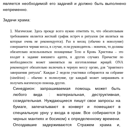
является необходимой его задачей и должно быть выполнено
непременно.
Задачи храма:
Магические. Здесь прежде всего нужно отметить то, что обязательным
требованием является жесткий график встреч и ритуалов (не являться на
которые очень не рекомендуется). Раз в месяц (обычно в новолуние)
совершается черная месса, в случае, если руководитель – новичок, то должны
обязательно использоваться
похищенные Тело и Кровь Христовы – это
входит в задание внешнего адепта, в других случаях Причастие по
необходимости может заменяться на изготовленные жрицей. ONA
рекомендует обязательно включать в черную мессу оргию, для “приятного
завершения ритуала”. Каждые 2 недели участники собираются на собрание
(sinedrion) – обычно в полнолуние, где каждый может запрашивать и
получать магическую помощь других.
Синедрион: запрашиваемая помощь может быть
любого вида : материальная, деструктивная,
созидательная. Нуждающиеся пишут свои запросы на
бумаге, запечатывают в конверт и помещают в
специальную урну у входа в храм. Все собираются (в
черных мантиях и босиком) к определенному времени.
Опоздавшие задерживаются Стражем храма и,