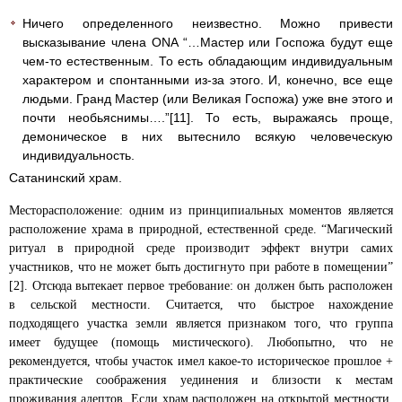
Ничего определенного неизвестно. Можно привести
высказывание члена ONA “…Мастер или Госпожа будут еще
чем-то естественным. То есть обладающим индивидуальным
характером и спонтанными из-за этого. И, конечно, все еще
людьми. Гранд Мастер (или Великая Госпожа) уже вне этого и
почти необьяснимы….”[11]. То есть, выражаясь проще,
демоническое в них вытеснило всякую человеческую
индивидуальность.
Сатанинский храм.
Месторасположение: одним из принципиальных моментов является
расположение храма в природной, естественной среде. “Магический
ритуал в природной среде производит эффект внутри самих
участников, что не может быть достигнуто при работе в помещении”
[2]. Отсюда вытекает первое требование: он должен быть расположен
в сельской местности. Считается, что быстрое нахождение
подходящего участка земли является признаком того, что группа
имеет будущее (помощь мистического). Любопытно, что не
рекомендуется, чтобы участок имел какое-то историческое прошлое +
практические соображения уединения и близости к местам
проживания адептов. Если храм расположен на открытой местности,