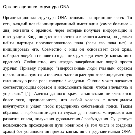
Организационная структура ONA
Организационная структура ONA основана на принципе ячеек. То
есть, каждый новый инициированный имеет один (самое большее –
два) контакта с орденом, через которые получает информацию и
инструкции. Когда он достигает степени внешнего адепта, он должен
найти партнера противоположного пола (если его пока нет) и
инициировать его. Совместно с ним он основывает свой храм,
набирает людей и становиться для них руководителем (и контактом с
орденом). Любопытно, что нередко завербованных людей просто
дурачат. Приведу пример: “завербованные люди главным образом
просто используются, а новичок часто играет для этого определенную
сатанинскую роль: роль колдуна / колдуньи. Он/она может одеваться
соответствующим образом и использовать басни, чтобы впечатлять и
управлять” [1]. Адепты данного храма сатанистами не считаются,
более того, предполагается, что любой человек с потенциалом
взбунтуется и уйдет, чтобы предпринять собственный поиск. Таким
образом, завербованные адепты служат для новичка материалом для
/
развития опыта, получения удовольствия
возбуждения. Существует
возможность прохождения пути новичком (в том числе и создания
храма) без установления прямых контактов с представителями ONA.