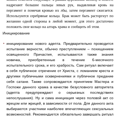
надрезают большие пальцы левых рук, выдавливая кровь на
пергамент и помечая кровью их лбы, затем пергамент сжигается.
Используются серебряные кольца. Брак может быть расторгнут по
,
желанию одной стороны в любой момент
для этого достаточно
положить свое кольцо на алтарь храма и сообщить об этом.
Инициирование
инициирование нового адепта. Предварительно проводится
испытание верности, обычно преступлением – похищением
освященного Причастия, испытываются также знания
новичка, приобретенные в течение 6-месячного
испытательного срока, и его храбрость. Сам ритуал включает
в себя публичное отречение от Христа, с ломанием креста и
другими публичными осквернениями и публичное предание
себя сатане. Также сопровождается принятием Мастера и
Госпожи данного храма в качестве безусловного авторитета
(адепта предупреждают о серьезных последствиях
непослушания). Ну и сама инициация через половой акт со
жрецом или жрицей, в зависимости от пола. Для данного акта
выбираются участники наиболее впечатляющих сексуальных
возможностей. Рекомендуется обязательно завершать ритуал