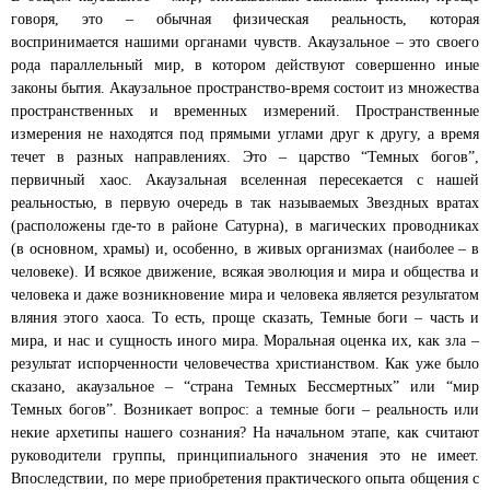
говоря, это – обычная физическая реальность, которая
воспринимается нашими органами чувств. Акаузальное – это своего
рода параллельный мир, в котором действуют совершенно иные
законы бытия. Акаузальное пространство-время состоит из множества
пространственных и временных измерений. Пространственные
измерения не находятся под прямыми углами друг к другу, а время
течет в разных направлениях. Это – царство “Темных богов”,
первичный хаос. Акаузальная вселенная пересекается с нашей
реальностью, в первую очередь в так называемых Звездных вратах
(расположены где-то в районе Сатурна), в магических проводниках
(в основном, храмы) и, особенно, в живых организмах (наиболее – в
человеке). И всякое движение, всякая эволюция и мира и общества и
человека и даже возникновение мира и человека является результатом
вляния этого хаоса. То есть, проще сказать, Темные боги – часть и
мира, и нас и сущность иного мира. Моральная оценка их, как зла –
результат испорченности человечества христианством. Как уже было
сказано, акаузальное – “страна Темных Бессмертных” или “мир
Темных богов”. Возникает вопрос: а темные боги – реальность или
некие архетипы нашего сознания? На начальном этапе, как считают
руководители группы, принципиального значения это не имеет.
Впоследствии, по мере приобретения практического опыта общения с