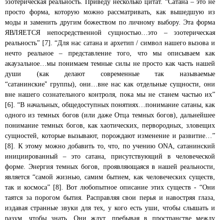
эзотерическая реальность. Приведу несколько цитат. “Сатана – это не
просто форма, которую можно рассматривать, как вышедшую из
моды и заменить другим божеством по личному выбору. Эта форма
ЯВЛЯЕТСЯ непосредственной сущностью…это – эзотерическая
реальность” [7]. “Для нас сатана и архетип / символ нашего вызова и
нечто реальное – представление того, что мы описываем как
акаузальное…мы понимаем темные силы не просто как часть нашей
души (как делают современные так называемые
”
“сатанинские
группы), они…вне нас как отдельные сущности, они
вне нашего сознательного контроля, пока мы не станем частью их”
[6]. “В начальных, общедоступных понятиях…понимание сатаны, как
одного из темных богов (или даже Отца темных богов), дальнейшее
понимание темных богов, как хаотических, первородных, зловещих
сущностей, которые вызывают, порождают изменение и развитие…”
[8]. К этому можно добавить то, что, по учению ONA, сатанинский
инициированный – это сатана, присутствующий в человеческой
форме. Энергия темных
богов, проявляющаяся в нашей реальности,
является “самой жизнью, самим бытием, как человеческих существ,
так и космоса” [8]. Вот любопытное описание этих существ - “Они
таятся за порогом бытия. Расправляя свои перья и навостряя глаза,
издавая странные звуки для тех, у кого есть уши, чтобы слышать и
разум, чтобы знать. Они ждут, пребывая в пространстве между