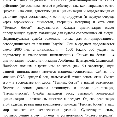
этапа и тому подобным. Личность детерминирована в своих
действиях (не осознавая этого) и действует так, как направляет ее это
“psyche”. Эта сила, действующая в цивилизации и определяющая ее
развитие через составляющих ее индивидуумов (в первую очередь
через героических личностей, творящих историю) и есть сила
“Темных богов”, акаузального. Каждая цивилизация имеет
определенную судьбу, фатальную для судьбы современных ей людей.
Индивидуальная судьба возможна только для инициированного,
освободившегося от влияния “psyche”. Эон в среднем продолжается
около 2000 лет, а цивилизация –
1500 (около 500 уходит на
подготовку и становление цивилизации). Сейчас на Земле – 4
цивилизация, после цивилизации Альбиона, Шумерской, Эллинской.
Наиболее полным выражением ее этоса (как бы характера, идеи
.
данной цивилизации) является национал-социализм
Сейчас, по
мнению ONA, грядет 6 эон, называемый также эоном огня. Смысл
его – в господстве сил хаоса, “Темных богов” в нашей реальности.
Вместе с эоном должна возникнуть и новая цивилизация,
“Галактическая”. Судьба западной расы, западной эонической
цивилизации – возглавить шествие к звездам. Однако реализация
этой судьбы, реализация возможного прихода “Темных богов” в наш
мир зависит от человеческих усилий. Существуют силы,
противостоящие этому приходу и установлению “нового порядка”.