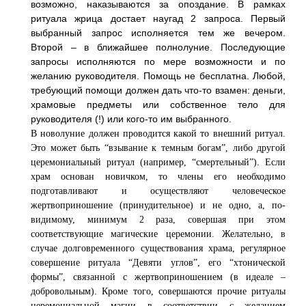
возможно, наказываются за опоздание. В рамках
ритуала жрица достает наугад 2 запроса. Первый
выбранный запрос исполняется тем же вечером.
Второй – в ближайшее полнолуние. Последующие
запросы исполняются по мере возможности и по
желанию руководителя. Помощь не бесплатна. Любой,
требующий помощи должен дать что-то взамен: деньги,
храмовые предметы или собственное тело для
руководителя (!) или кого-то им выбранного.
В новолуние должен проводится какой то внешний ритуал.
Это может быть “взывание к темным богам”, либо другой
церемониальный ритуал (например, “смертельный”). Если
храм основан новичком, то члены его необходимо
подготавливают и осуществляют человеческое
жертвоприношение (принудительное) и не одно, а, по-
видимому, минимум 2 раза, совершая при этом
соответствующие магические церемонии. Желательно, в
случае долговременного существования храма, регулярное
совершение ритуала “Девяти углов”, его “хтонической
формы”, связанной с жертвоприношением (в идеале –
добровольным). Кроме того, совершаются прочие ритуалы
церемониальной магии в соответствии
с желанием