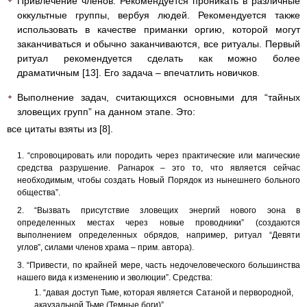
Привлечение членов. Рекомендуется проникать в различные
оккультные группы, вербуя людей. Рекомендуется также
использовать в качестве приманки оргию, которой могут
заканчиваться и обычно заканчиваются, все ритуалы. Первый
ритуал рекомендуется сделать как можно более
драматичным [13]. Его задача – впечатлить новичков.
Выполнение задач, считающихся основными для “тайных
зловещих групп” на данном этапе. Это:
все цитаты взяты из [8].
“спровоцировать или породить через практические или магические
средства разрушение. Рагнарок – это то, что является сейчас
необходимым, чтобы создать Новый Порядок из нынешнего больного
общества”.
“Вызвать присутствие зловещих энергий нового эона в
определенных местах через новые проводники” (создаются
выполнением определенных обрядов, например, ритуал “Девяти
углов”, силами членов храма – прим. автора).
“Привести, по крайней мере, часть недочеловеческого большинства
нашего вида к изменению и эволюции”. Средства:
“давая доступ Тьме, которая является Сатаной и первородной,
акаузальной Тьме (Темные боги)”