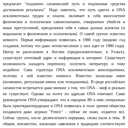
предлагает “подлинно сатанинский путь и подлинные средства
достижения результата”. Надо заметить, что путь адепта в ONA
исключительно труден и опасен, включает в себя многолетнее
физическое и психическое самоиспытание, совершение убийств и
иных преступлений, преодоления себя в самых разных
аспектах (и
моральном и физическом и психическом). О самой группе известно
немного. Первая информация появилась в 1980 году (видимо год
создания, потому что даже летоисчисление у них идет от 1980 года).
Центр ее расположен в Англии (предположительно, в Уэльсе),
существует почтовый адрес и информация в интернет. Существует
возможность наладить переписку, получить литературу и тому
подобное. Сама структура ONA исключительно конспиративна,
поэтому о ней известно немного. Известно несколько имен
(возможно, ритуальные имена или псевдонимы). В среде российских
сатанистов встречается даже мнение о том, что ONA – миф и реально
не существует. Однако на почту по адресам ONA отвечают. Сами
руководители ONA утверждают, что в середине 80–х ими специально
была приоткрыта
традиция и ONA появилась в поле зрения общества
(издавался даже журнал “Fenrir” - сейчас не знаю, издается ли).
Сейчас группа, после десятилетнего перерыва, снова ушла в тень. В
общем, неизвестно, насколько заявления о традициях соответствуют