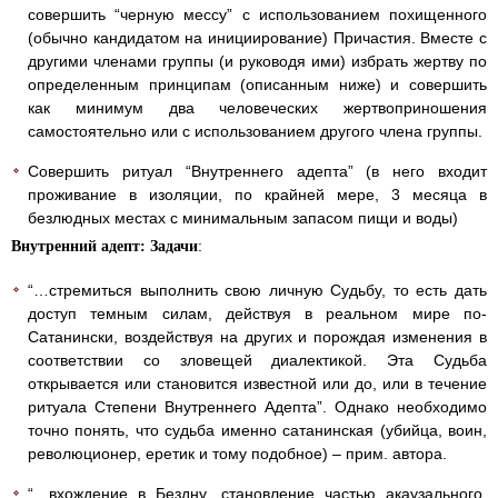
совершить “черную мессу” с использованием похищенного
(обычно кандидатом на инициирование) Причастия. Вместе с
другими членами группы (и руководя ими) избрать жертву по
определенным принципам (описанным ниже) и совершить
как минимум два человеческих жертвоприношения
самостоятельно или с использованием другого члена группы.
Совершить ритуал “Внутреннего адепта” (в него входит
проживание в изоляции, по крайней мере, 3 месяца в
безлюдных местах с минимальным запасом пищи и воды)
:
Внутренний адепт: Задачи
“…стремиться выполнить свою личную Судьбу, то есть дать
доступ темным силам, действуя в реальном мире по-
Сатанински, воздействуя на других и порождая изменения в
соответствии со зловещей диалектикой. Эта Судьба
открывается или становится известной или до, или в течение
ритуала Степени Внутреннего Адепта”. Однако необходимо
точно понять, что судьба именно сатанинская (убийца, воин,
революционер, еретик и тому подобное) – прим. автора.
“…вхождение в Бездну, становление частью акаузального,