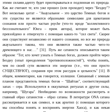
,
этими силами
адепту будет приоткрываться и подлинная их природа.
Как же считают те, кто уже прошел (или проходит) через “Бездну”?
Вот несколько цитат – “Акаузальное – это царство Темных богов и
эти существа не являются образными символами для щекотания
сознания или просто частью psyche (что-то вроде “коллективного
бессознательного” Юнга – прим. автора), которое может быть
превзойдено и отвергнуто с помощью каких-то “сил света”. Скорее
они существуют независимо от нашего сознания, но все же природа
акаузального такова,
что они являются также частью чего-то
дремлющего в нас….” [31]. Путь же сатаниста описывается таким
образом: “Тот, кто хочет узнать о Темных богах, должен пройти через
Бездну (опыт преодоления “противоположностей”), чтобы понять,
чем по своей сути являются эти энергии (т.е., что они просто
СУЩЕСТВУЮТ), сохранив при этом рассудок и цельность” [11]. В
общем, комментарии, как говорится, излишни. Связанный с земным
планом представитель темных богов – “Шайтан”, соответствующий
запах – сера. Используются в оккультных ритуалах и другие силы,
например, “Шугара”. Необходимо по возможности рассмотреть и
главный образ сатанистов – образ сатаны. В литературе ONA сатана
рассматривается и как символ, и как архетип (с помошью которого
мы способны понять и воспринять энергии Хаоса), и как некая