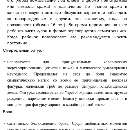
его (через помазывание лба елеем в форме пентаграммы
или символа храма) и назначение 2-х членов храма в
качестве опекунов, которые обязуются охранять и наблюдать
за новорожденным и научить его сатанизму, когда он
повзрослеет (обычно 16 лет). Во время церемонии на шее
ребенка висит кулон в форме перевернутого семиугольника.
Когда ребенок повзрослеет, его рекомендуется носить
постоянно.
Смертельный ритуал
используется для принудительных человеческих
жертвоприношений (описаны ниже) и магического умервщления
неугодного. Представляет из себя до боли знакомую
симпатическую магию со всеми ее причиндалами: восковая
фигурка, маленький гроб по размеру фигурки, кладбищенская
.
земля
Фигурка засовывается во “чрево” жрицы, затем имитируется
рождение, наречение имени. Беднягу всячески проклинают и в
конце концов фигурку хоронят в кладбищенской земле.
Брак
сатанинское благословение брака. Среди любопытных моментов
можно отметить следующее: в рамках церемонии жениху и невесте