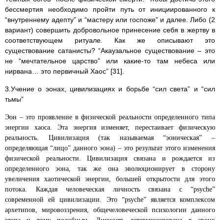
бессмертия необходимо пройти путь от инициированного к
“внутреннему адепту” и “мастеру или госпоже” и далее. Либо (2
вариант) совершить добровольное принесение себя в жертву в
соответствующем ритуале. Как же описывают это
существование сатанисты? “Акаузальное существование – это
не “мечтательное царство” или какие-то там небеса или
нирвана… это первичный Хаос” [31].
3.Учение о эонах, цивилизациях и борьбе “сил света” и “сил
тьмы”
Эон – это проявление в физической реальности определенного типа
энергии хаоса. Эта энергия изменяет, перестаивает физическую
реальность. Цивилизация (так называемая “эоническая” –
определяющая “лицо” данного эона) – это результат этого изменения
физической реальности. Цивилизация связана и рождается из
определенного эона, так же она эволюционирует в сторону
увеличения хаотической энергии, большей открытости для этого
потока. Каждая человеческая личность связана с “psyche”
современной ей цивилизации. Это “psyche” является комплексом
архетипов, мировоззрения, общечеловеческой психологии данного