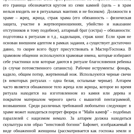
его граница обозначается кругом из семи камней
(цель – в храм
нельзя входить не в ритуальных мантиях и не босиком). Должности в
храме – жрец, жрица, страж храма (его обязанность – физическая
защита, участие в жертвоприношениях, убийство и наказание
–
отступников и тому подобное), алтарный брат (сестра)
обязанности:
подготовка к ритуалам и т.д., кадильщик, страж книг. Если храм не
основан внешним адептом в рамках задания, а существует достаточно
давно, то скорее всего будут присутствовать и Мастер/Госпожа. В
храмовом общении используются храмовые имена,
которые избирают
себе участники или которые даются в ритуале благословения ребенка
(в случае потомственного сатаниста). Рабочие иструменты: фонарь,
кадило, общим потир, жертвенный нож. Используются черные свечи
(в некоторых ритуалах – одна белая, остальные черные). Алтарем
часто является обнаженное тело жреца или жрицы, которое во время
ритуала находится на изготовленном из камня или дерева и
покрытом материалом черного цвета с вышитой пентаграммой,
возвышении. Среди различных требований любопытно следующее: в
храме может находиться портрет фюрера и “Майн кампф” - подобных
параллелей с нацизмом немало. За алтарем должна находиться
скульптура или образ “неистовой богини” Бафомет, изображаемый в
виде обнаженной женщины (рассматривается как госпожа земли и