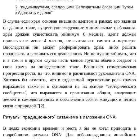
“индивидуумами, следующими Семикратным Зловещим Путем
к Адептству и далее”
В случае если храм основан внешним адептом в рамках его задания
на данном этапе, существуют следующие минимальные требования:
храм должен существовать минимум 6 месяцев, адепт должен
привлечь не менее 4 членов, не считая его самого и партнера.
Впоследствии он может расформировать храм, либо решить
продолжать и развивать его деятельность. Но не нужно забывать, что
и в том и в другом случае часть членов группы обычно создают и
свои храмы на определенном
этапе. Возникает геометрическая
прогрессия роста, на что, видимо, и расчитывают руководители ONA.
Хотелось бы отметить, что в отдаленной перспективе роль храмов
выражается также и в основании на их основе “эзотерического
сообщества”, что выражается в организации общин, владеющих
землей и самодостаточных в обеспечении себя и живущих в тесной
связи с природой ”[2].
Ритуалы “традиционного” сатанизма в изложении ONA
В целях экономии времени и места я бы не хотел приводить в
подробностях ритуалы ONA. Для добропорядочных английских