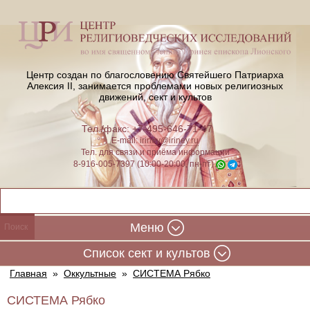
Центр создан по благословению Святейшего Патриарха
Алексия II,
занимается проблемами новых религиозных
движений, сект и культов
Тел./факс: +7-495-646-71-47
E-mail:
iriney@iriney.ru
Тел. для связи и приёма информации
8-916-005-7397 (10:00-20:00, пн-пт)
Меню
Cписок сект и культов
Главная
»
Оккультные
»
СИСТЕМА Рябко
СИСТЕМА Рябко