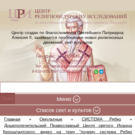
Центр создан по благословению Святейшего Патриарха
Алексия II,
занимается проблемами новых религиозных
движений, сект и культов
Тел./факс: +7-495-646-71-47
E-mail:
iriney@iriney.ru
Тел. для связи и приёма информации
8-916-005-7397 (10:00-20:00, пн-пт)
Меню
Cписок сект и культов
Главная
»
Оккультные
»
СИСТЕМА Рябко
»
Душепопечительский Православный Центр святого Иоанна
Кронштадтского: видео на тему "почему система Рябко