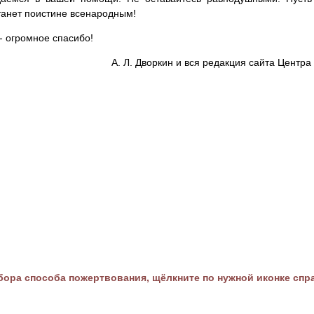
танет поистине всенародным!
- огромное спасибо!
А. Л. Дворкин и вся редакция сайта Цент
ора способа пожертвования, щёлкните по нужной иконке спр