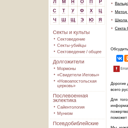
Л
М
Н
О
П
Р
Вальдо
С
Т
У
Ф
Х
Ц
Метод
Ч
Ш
Щ
Э
Ю
Я
Школа
Секта 
Секты и культы
Сектоведение
Секты-убийцы
Обсудить
Сектоведение / общее
Долгожители
Мормоны
«Свидетели Иеговы»
«Новоапостольская
Дорогие 
церковь»
всего ру
Послевоенная
Для того
эклектика
информа
Сайентология
пожертво
Мунизм
поможет 
Псевдобиблейские
Мы нужд