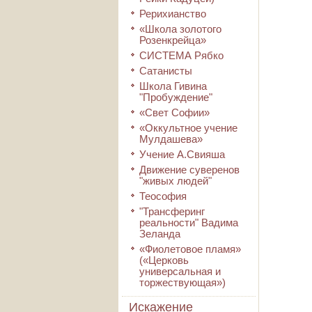
Рерихианство
«Школа золотого
Розенкрейца»
СИСТЕМА Рябко
Сатанисты
Школа Гивина
"Пробуждение"
«Свет Софии»
«Оккультное учение
Мулдашева»
Учение А.Свияша
Движение суверенов
"живых людей"
Теософия
"Трансферинг
реальности" Вадима
Зеланда
«Фиолетовое пламя»
(«Церковь
универсальная и
торжествующая»)
Искажение