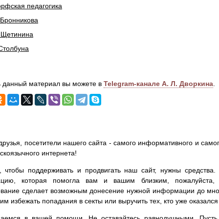
рфская педагогика
 Бронникова
 Щетинина
Столбуна
 данный материал вы можете в
Telegram-канале А. Л. Дворкина
.
друзья, посетители нашего сайта - самого информативного и самог
сскоязычного интернета!
, чтобы поддерживать и продвигать наш сайт, нужны средства
цию, которая помогла вам и вашим близким, пожалуйста,
вание сделает возможным донесение нужной информации до мног
им избежать попадания в секты или выручить тех, кто уже оказался
аемся в вашей помощи. Не оставайтесь равнодушными. Пусть 