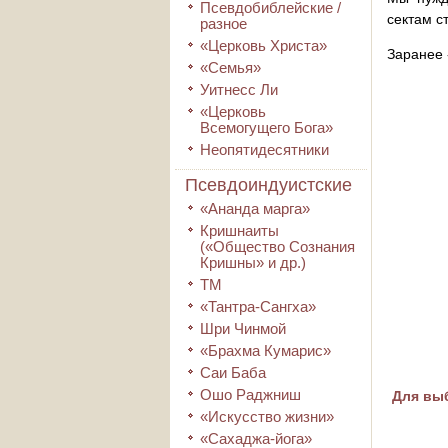
Псевдобиблейские /
сектам с
разное
«Церковь Христа»
Заранее 
«Семья»
Уитнесс Ли
«Церковь
Всемогущего Бога»
Неопятидесятники
Псевдоиндуистские
«Ананда марга»
Кришнаиты
(«Общество Сознания
Кришны» и др.)
ТМ
«Тантра-Сангха»
Шри Чинмой
«Брахма Кумарис»
Саи Баба
Ошо Раджниш
Для выб
«Искусство жизни»
«Сахаджа-йога»