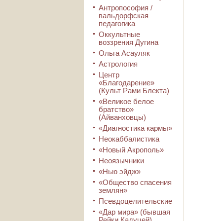
Антропософия /
вальдорфская
педагогика
Оккультные
воззрения Дугина
Ольга Асауляк
Астрология
Центр
«Благодарение»
(Культ Рами Блекта)
«Великое белое
братство»
(Айванховцы)
«Диагностика кармы»
Неокаббалистика
«Новый Акрополь»
Неоязычники
«Нью эйдж»
«Общество спасения
землян»
Псевдоцелительские
«Дар мира» (бывшая
Рейки Кадуцей)