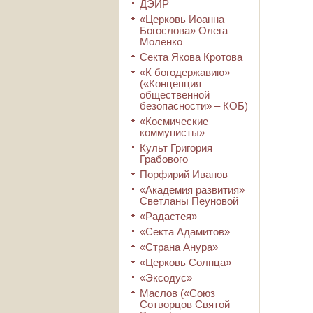
ДЭИР
«Церковь Иоанна
Богослова» Олега
Моленко
Секта Якова Кротова
«К богодержавию»
(«Концепция
общественной
безопасности» – КОБ)
«Космические
коммунисты»
Культ Григория
Грабового
Порфирий Иванов
«Академия развития»
Светланы Пеуновой
«Радастея»
«Секта Адамитов»
«Страна Анура»
«Церковь Солнца»
«Эксодус»
Маслов («Союз
Сотворцов Святой