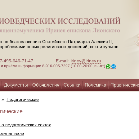
н по благословению Святейшего Патриарха Алексия II,
проблемами новых религиозных движений, сект и культов
 +7-495-646-71-47
E-mail:
iriney@iriney.ru
зи и приёма информации
8-916-005-7397 (10:00-20:00, пн-пт)
Документы
Объявления
Ссылки
Полемика
Практически
»
Педагогические
гические
о педагогических сектах
 Амонашвили