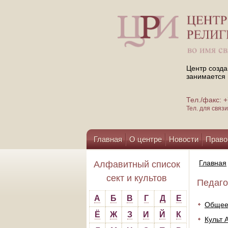
Центр созда
занимается 
Тел./факс:
Тел. для свя
Главная
О центре
Новости
Право
Помощь центру
Главная
Алфавитный список
сект и культов
Педаго
А
Б
В
Г
Д
Е
Общее 
Ё
Ж
З
И
Й
К
Культ