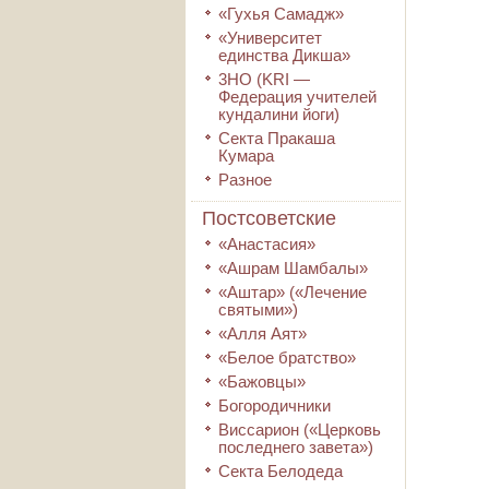
«Гухья Самадж»
«Университет
единства Дикша»
3HO (KRI ―
Федерация учителей
кундалини йоги)
Секта Пракаша
Кумара
Разное
Постсоветские
«Анастасия»
«Ашрам Шамбалы»
«Аштар» («Лечение
святыми»)
«Алля Аят»
«Белое братство»
«Бажовцы»
Богородичники
Виссарион («Церковь
последнего завета»)
Секта Белодеда