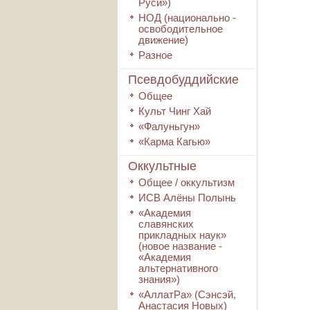
Руси»)
НОД (национально -
освободительное
движение)
Разное
Псевдобуддийские
Общее
Культ Чинг Хай
«Фалуньгун»
«Карма Кагью»
Оккультные
Общее / оккультизм
ИСВ Алёны Полынь
«Академия
славянских
прикладных наук»
(новое название -
«Академия
альтернативного
знания»)
«АллатРа» (Сэнсэй,
Анастасия Новых)