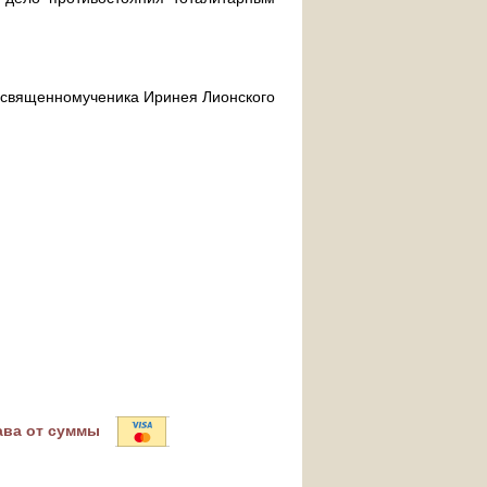
ра священномученика Иринея Лионского
ава от суммы