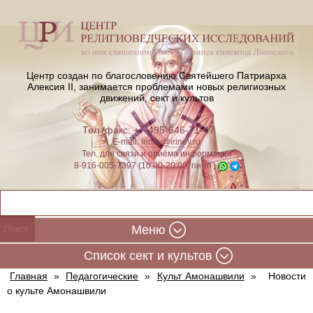
Центр создан по благословению Святейшего Патриарха
Алексия II,
занимается проблемами новых религиозных
движений, сект и культов
Тел./факс: +7-495-646-71-47
E-mail:
iriney@iriney.ru
Тел. для связи и приёма информации
8-916-005-7397 (10:00-20:00, пн-пт)
Меню
Cписок сект и культов
Главная
»
Педагогические
»
Культ Амонашвили
»
Новости
о культе Амонашвили