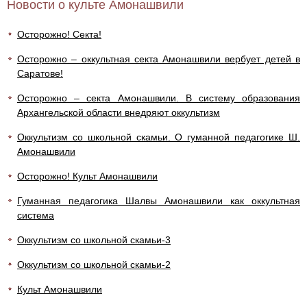
Новости о культе Амонашвили
Осторожно! Секта!
Осторожно – оккультная секта Амонашвили вербует детей в
Саратове!
Осторожно – секта Амонашвили. В систему образования
Архангельской области внедряют оккультизм
Оккультизм со школьной скамьи. О гуманной педагогике Ш.
Амонашвили
Осторожно! Культ Амонашвили
Гуманная педагогика Шалвы Амонашвили как оккультная
система
Оккультизм со школьной скамьи-3
Оккультизм со школьной скамьи-2
Культ Амонашвили