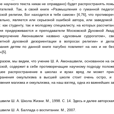
е научного текста никак не оправдано) будет распространять ложь
тателей. Так, в своей книге «Размышления о гуманной педаго
ской религии, Бог находится в тебе самом» [4,76], что противор
ельно, является или серьезной ошибкой автора, или заведомой 
: как студенту, так и молодому специалисту, на которых рассчитан
ия придерживаются и преподаватели Московской Духовной Акад
вероучение Амонашвили названо «духовным суррогатом», св
ветной духовной дезориентации в вопросах религии» и дел
ания детям по данной книге пагубно повлияет на них и не без
[5].
разом, мы видим, что учение Ш. А. Амонашвили, основанное на ок
ской, содержит в себе противоречащие научному подходу положе
шее распространение в школах и вузах вряд ли может прин
транения оккультизма в высшей школе стоит очень остро, и 
вения магизма и оккультизма, на наш взгляд, одна из важнейших 
швили Ш. А. Школа Жизни. М., 1998. С. 14. Здесь и далее авторска
швили Ш. А. Баллада о воспитании. М., 2007.