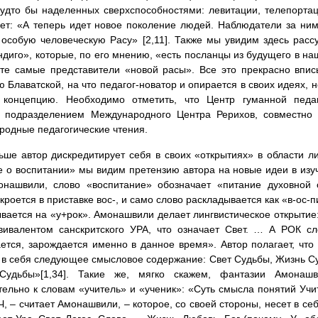
удто бы наделенных сверхспособностями: левитации, телепортац
ет: «А теперь идет новое поколение людей. Наблюдатели за ним
 особую человеческую Расу» [2,11]. Также мы увидим здесь рас
ндиго», которые, по его мнению, «есть посланцы из будущего в н
– те самые представители «новой расы». Все это прекрасно впи
 Блаватской, на что педагог-новатор и опирается в своих идеях, н
 концепцию. Необходимо отметить, что Центр гуманной педаг
я подразделением Международного Центра Рерихов, совместно
одные педагогические чтения.
ше автор дискредитирует себя в своих «открытиях» в области ли
 о воспитании» мы видим претензию автора на новые идеи в изу
онашвили, слово «воспитание» обозначает «питание духовной о
кроется в приставке вос-, и само слово раскладывается как «в-ос-п
вается на «у+рок». Амонашвили делает лингвистическое открытие:
вивалентом санскритского УРА, что означает Свет. … А РОК сл
ется, зарождается именно в данное время». Автор полагает, чт
в себя следующее смысловое содержание: Свет Судьбы, Жизнь С
Судьбы»[1,34]. Такие же, мягко скажем, фантазии Амонаш
ельно к словам «учитель» и «ученик»: «Суть смысла понятий Учи
Ч, – считает Амонашвили, – которое, со своей стороны, несет в се