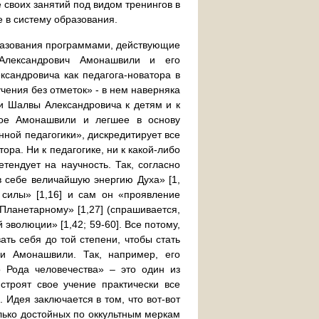
своих занятий под видом тренингов в
е в систему образования.
разования программами, действующие
 Александрович Амонашвили и его
ксандровича как педагога-новатора в
чения без отметок» - в нем наверняка
и Шалвы Александровича к детям и к
емое Амонашвили и легшее в основу
нной педагогики», дискредитирует все
ра. Ни к педагогике, ни к какой-либо
етендует на научность. Так, согласно
в себе величайшую энергию Духа» [1,
е силы» [1,16] и сам он «проявление
Планетарному» [1,27] (спрашивается,
 эволюции» [1,42; 59-60]. Все потому,
ть себя до той степени, чтобы стать
ги Амонашвили. Так, например, его
 Рода человечества» – это один из
строят свое учение практически все
 Идея заключается в том, что вот-вот
лько достойных по оккультным меркам