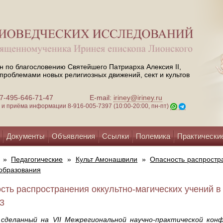
н по благословению Святейшего Патриарха Алексия II,
проблемами новых религиозных движений, сект и культов
 +7-495-646-71-47
E-mail:
iriney@iriney.ru
зи и приёма информации
8-916-005-7397 (10:00-20:00, пн-пт)
Документы
Объявления
Ссылки
Полемика
Практически
»
Педагогические
»
Культ Амонашвили
»
Опасность распростра
образования
сть распространения оккультно-магических учений в
13
, сделанный на VII Межрегиональной научно-практической кон