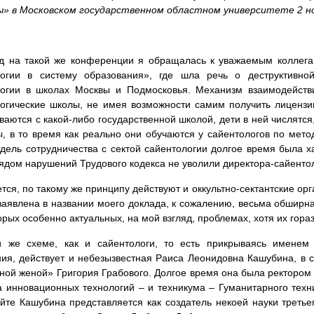
ы» в Московском государственном областном университете 2 но
ад на такой же конференции я обращалась к уважаемым коллега
логии в систему образования», где шла речь о деструктивно
огии в школах Москвы и Подмосковья. Механизм взаимодействи
огические школы, не имея возможности самим получить лицензи
ваются с какой-либо государственной школой, дети в ней числятся
ы, в то время как реально они обучаются у сайентологов по мето
дель сотрудничества с сектой сайентологии долгое время была 
рядом нарушений Трудового кодекса не уволили директора-сайентол
тся, по такому же принципу действуют и оккультно-сектантские орг
заявлена в названии моего доклада, к сожалению, весьма обширна
орых особенно актуальных, на мой взгляд, проблемах, хотя их гора
й же схеме, как и сайентологи, то есть прикрываясь именем 
ия, действует и небезызвестная Раиса Леонидовна Кашубина, в 
ной женой» Григория Грабового. Долгое время она была ректором 
а инновационных технологий – и техникума – Гуманитарного тех
йте Кашубина представляется как создатель некоей науки третьег