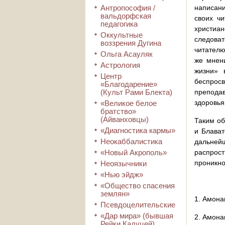
Антропософия /
написани
вальдорфская
своих чи
педагогика
христиан
Оккультные
следоват
воззрения Дугина
читателю
Ольга Асауляк
же мнен
Астрология
жизни» 
Центр
беспрос
«Благодарение»
(Культ Рами Блекта)
преподав
здоровья»
«Великое белое
братство»
(Айванховцы)
Таким об
«Диагностика кармы»
и Блават
Неокаббалистика
дальней
«Новый Акрополь»
распрос
проникно
Неоязычники
«Нью эйдж»
«Общество спасения
землян»
1. Амона
Псевдоцелительские
«Дар мира» (бывшая
2. Амона
Рейки Кадуцей)