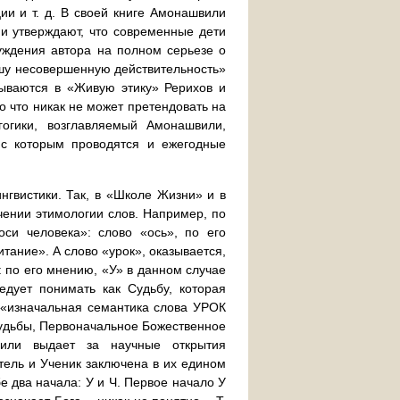
ии и т. д. В своей книге Амонашвили
и утверждают, что современные дети
суждения автора на полном серьезе о
ашу несовершенную действительность»
сываются в «Живую этику» Рерихов и
о что никак не может претендовать на
огики, возглавляемый Амонашвили,
 с которым проводятся и ежегодные
нгвистики. Так, в «Школе Жизни» и в
чении этимологии слов. Например, по
си человека»: слово «ось», по его
итание». А слово «урок», оказывается,
 по его мнению, «У» в данном случае
едует понимать как Судьбу, которая
о «изначальная семантика слова УРОК
удьбы, Первоначальное Божественное
вили выдает за научные открытия
тель и Ученик заключена в их едином
бе два начала: У и Ч. Первое начало У