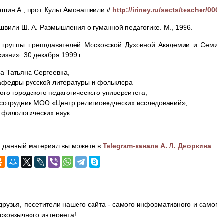
ашин А., прот. Культ Амонашвили //
http://iriney.ru/sects/teacher/0
швили Ш. А. Размышления о гуманной педагогике. М., 1996.
в группы преподавателей Московской Духовной Академии и Сем
изни». 30 декабря 1999 г.
а Татьяна Сергеевна,
афедры русской литературы и фольклора
ого городского педагогического университета,
сотрудник МОО «Центр религиоведческих исследований»,
 филологических наук
 данный материал вы можете в
Telegram-канале А. Л. Дворкина
.
друзья, посетители нашего сайта - самого информативного и самог
сскоязычного интернета!