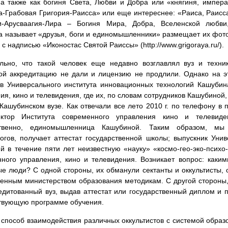
а также как богиня Света, Любви и Добра или «княгиня, импера
-Грабовая Григория-Раисса» или еще интереснее: «Раиса, Раисса
и-Арусваагия-Лира – Богиня Мира, Добра, Вселенской любв
 называет «друзья, боги и единомышленники» размещает их фото
 с надписью «Иконостас Святой Раиссы» (http://www.grigoraya.ru/).
ельно, что такой человек еще недавно возглавлял вуз и техни
й аккредитацию не дали и лицензию не продлили. Однако на эт
в Универсального института инновационных технологий Кашубин
ия, кино и телевидения, где их, по словам сотрудников Кашубиной,
ашубинском вузе. Как отвечали все лето 2010 г. по телефону в
ектор Института современного управления кино и телевиде
ственно, единомышленница Кашубиной. Таким образом, мы
огов, получает аттестат государственной школы; выпускник Уни
й в течение пяти лет неизвестную «науку» «космо-гео-эко-псих
ного управления, кино и телевидения. Возникает вопрос: каки
е люди? С одной стороны, их обманули сектанты и оккультисты,
енным министерством образования методикам. С другой стороны,
едитованный вуз, выдав аттестат или государственный диплом и 
твующую программе обучения.
 способ взаимодействия различных оккультистов с системой образ