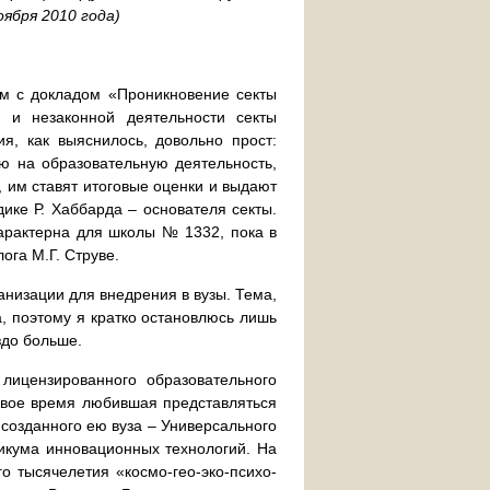
ября 2010 года)
м с докладом «Проникновение секты
й и незаконной деятельности секты
я, как выяснилось, довольно прост:
ю на образовательную деятельность,
, им ставят итоговые оценки и выдают
дике Р. Хаббарда – основателя секты.
характерна для школы № 1332, пока в
ога М.Г. Струве.
анизации для внедрения в вузы. Тема,
, поэтому я кратко остановлюсь лишь
здо больше.
лицензированного образовательного
свое время любившая представляться
созданного ею вуза – Универсального
никума инновационных технологий. На
о тысячелетия «космо-гео-эко-психо-