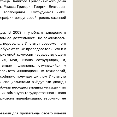
трица Великого Григорианского дома
, Раисса-Григория-Георгия-Виктория-
и, воплощение». Сотрудников УИИТ
графии вокруг своей, расположенной
кум. В 2009 г. учебным заведениям
ом ее деятельность не закончилась.
а перевела в Институт современного
 обучают те же преподаватели, что и в
 приемной комиссии несуществующего
ния, мол, «наша сотрудница», и,
 видим: школьник, отучившийся у
верситета инновационных технологий,
о-софию», получает диплом Института
ми специалистами выйдут эти дважды
 обучив несуществующим «наукам» по
 их обманула государственная школа
присвоив квалификацию, вероятно, не
ования для пропаганды своего учения