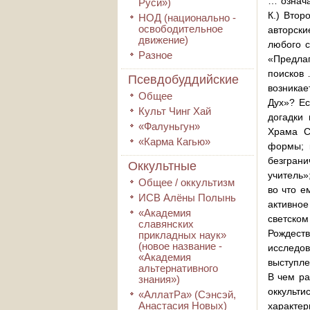
… означа
Руси»)
К.) Втор
НОД (национально -
освободительное
авторски
движение)
любого с
Разное
«Предла
поисков 
Псевдобуддийские
возникае
Общее
Дух»? Ес
Культ Чинг Хай
догадки
«Фалуньгун»
Храма С
«Карма Кагью»
формы; к
безграни
Оккультные
учитель»
Общее / оккультизм
во что е
ИСВ Алёны Полынь
активное
«Академия
светском
славянских
Рождеств
прикладных наук»
(новое название -
исследов
«Академия
выступле
альтернативного
В чем ра
знания»)
оккульти
«АллатРа» (Сэнсэй,
Анастасия Новых)
характер