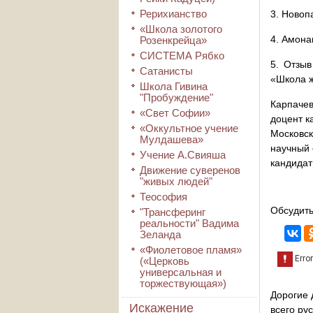
Рерихианство
3. Новоп
«Школа золотого
4. Амона
Розенкрейца»
СИСТЕМА Рябко
5. Отзы
Сатанисты
«Школа ж
Школа Гивина
"Пробуждение"
Карпачев
«Свет Софии»
доцент к
«Оккультное учение
Московск
Мулдашева»
научный 
Учение А.Свияша
кандидат
Движение суверенов
"живых людей"
Теософия
Обсудить
"Трансферинг
реальности" Вадима
Зеланда
«Фиолетовое пламя»
(«Церковь
универсальная и
торжествующая»)
Дорогие 
Искажение
всего ру