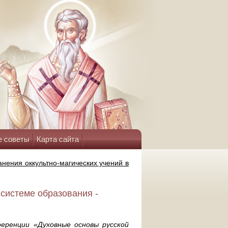
е советы
Карта сайта
нения оккультно-магических учений в
 системе образования -
ференции «Духовные основы русской