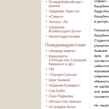
софии», 
Псевдобиблейские /
разное
Кашубина
«Церковь Христа»
Лада-Ил
«Семья»
Кашубина
в центре,
Уитнесс Ли
«Церковь
Показат
Всемогущего Бога»
Кашубино
Неопятидесятники
Студенто
Псевдоиндуистские
управлен
«Ананда марга»
бывшем К
вуза, р
Кришнаиты
(«Общество Сознания
соответ
Кришны» и др.)
сайентол
ТМ
изучавши
«Тантра-Сангха»
современ
Шри Чинмой
обмануты
«Брахма Кумарис»
не одобр
Саи Баба
или аккр
Ошо Раджниш
соответс
«Искусство жизни»
Но такой
«Сахаджа-йога»