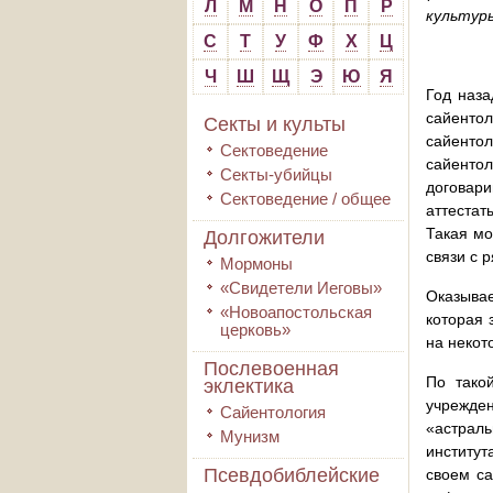
Л
М
Н
О
П
Р
культур
С
Т
У
Ф
Х
Ц
Ч
Ш
Щ
Э
Ю
Я
Год наз
сайенто
Секты и культы
сайентол
Сектоведение
сайентол
Секты-убийцы
договари
Сектоведение / общее
аттестат
Такая мо
Долгожители
связи с 
Мормоны
«Свидетели Иеговы»
Оказывае
«Новоапостольская
которая 
церковь»
на некот
Послевоенная
По тако
эклектика
учрежден
Сайентология
«астраль
Мунизм
институт
Псевдобиблейские
своем са