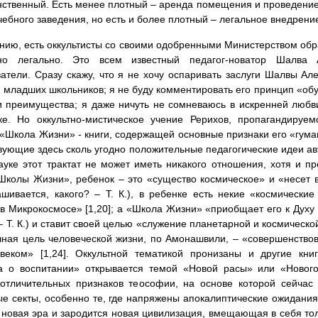
нственный. Есть менее плотный – аренда помещения и проведение 
чебного заведения, но есть и более плотный – легальное внедрени
нию, есть оккультисты со своими одобренными Министерством об
но легально. Это всем известный педагог-новатор Шалва
атели. Сразу скажу, что я не хочу оспаривать заслуги Шалвы Але
 младших школьников; я не буду комментировать его принцип «обу
и преимущества; я даже ничуть не сомневаюсь в искренней любв
ике. Но оккультно-мистическое учение Рерихов, пропагандиру
 «Школа Жизни» - книги, содержащей основные признаки его «гума
вующие здесь сколь угодно положительные педагогические идеи авто
ауке этот трактат не может иметь никакого отношения, хотя и пр
Школы Жизни», ребенок – это «существо космическое» и «несет 
ашивается, какого? – Т. К.), в ребенке есть некие «космически
в Микрокосмосе» [1,20]; а «Школа Жизни» «приобщает его к Духу 
 – Т. К.) и ставит своей целью «служение планетарной и космической
чная цель человеческой жизни, по Амонашвили, – «совершенствова
овеком» [1,24]. Оккультной тематикой пронизаны и другие кни
а о воспитании» открывается темой «Новой расы» или «Нового
отличительных признаков теософии, на основе которой сейчас 
ые секты, особенно те, где напряжены апокалиптические ожидания.
 новая эра и зародится новая цивилизация, вмещающая в себя то