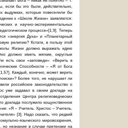
значает Бога – никак не понятно – Т.
ы, если бы это были, действительно,
их выдумках, которые повеселили бы
ведении к «Школе Жизни» заявляется:
ческих и научно-экспериментальных
едагогическом процессе»[1,9]. Теперь
ется «энергия Духа» и «Планетарный
овую религию? Кстати, в пользу этой
 Школы Жизни должно выражать идею
Оно должно иметь мягкие, округлые
ли есть свои «заповеди»: «Верить в
огические Способности – «Я от Бога
1,57]. Каждый, конечно, может верить
поиски»? Более того, не нарушает ли
вили российское законодательство о
рос уже задавал в своем докладе на
 отделения Центра религиоведческих
его доклада послужило кощунственное
е: «Я – Учитель. Христос – Учитель.
ителя» [3]. Надо сказать, что редкий
оккультно-языческого мировоззрения,
, но незнание в случае претензии на