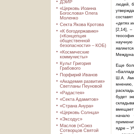
ДЭИР
людей, б
«Церковь Иоанна
утвержда
Богослова» Олега
составят
Моленко
«детях и
Секта Якова Кротова
[2,14], 
«К богодержавию»
(«Концепция
теософию
общественной
научную
безопасности» – КОБ)
являетс
«Космические
Междунар
коммунисты»
Культ Григория
Еще боль
Грабового
«Балладе
Порфирий Иванов
Ш.А. Ам
«Академия развития»
мнению, 
Светланы Пеуновой
расклады
«Радастея»
будет эк
«Секта Адамитов»
складыва
«Страна Анура»
вмещает 
«Церковь Солнца»
начало 
«Эксодус»
применит
Маслов («Союз
ядре – У
Сотворцов Святой