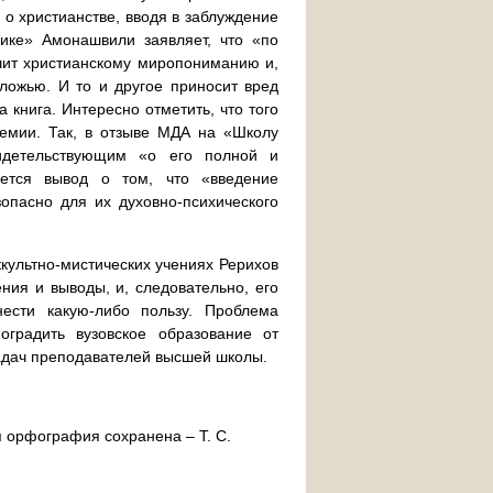
 о христианстве, вводя в заблуждение
гике» Амонашвили заявляет, что «по
ечит христианскому миропониманию и,
ложью. И то и другое приносит вред
а книга. Интересно отметить, что того
емии. Так, в отзыве МДА на «Школу
идетельствующим «о его полной и
ается вывод о том, что «введение
опасно для их духовно-психического
культно-мистических учениях Рерихов
ния и выводы, и, следовательно, его
ести какую-либо пользу. Проблема
оградить вузовское образование от
задач преподавателей высшей школы.
я орфография сохранена – Т. С.