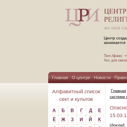
Центр созда
занимается 
Тел./факс:
Тел. для свя
Главная
О центре
Новости
Право
Помощь центру
Главная
Алфавитный список
системе 
сект и культов
Опасно
А
Б
В
Г
Д
Е
15.03.
Ё
Ж
З
И
Й
К
(доклад