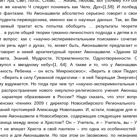
ет Ура, Свет, Логос, Слово, … Жизнь, Любовь, Бог (почему «У» обо
ое же начало Ч следует понимать как Чело, Дух»[1,58]. И полбед
е фантазии. Но Амонашвили абсолютно серьезно говорит о сво
тудента-первокурсника, именно как о научных данных. Так, во В
гаемый трактат есть попытка обобщить … результаты теорети
… в русле общей теории гуманно-личностного подхода к детям в п
т вопрос: как с «научно-экспериментальными поисками» сочета
ли речь идет о духах, то, может быть, Амонашвили предлагает н
 говорит и некий архитектурный проект Амонашвили: «Здание
вета, Знаний, Мудрости, Устремленности, Одухотворенности. 
упол к звездному небу»[1, 64]. А также и то, что у Амонашви
чность Ребенка – он есть Микрокосмос»; «Верить в свои Педаг
; «Верить в силу Гуманной педагогики – в ней Творящая Энергия»[
му вздумается. Но тогда при чем тут «научно-экспериментальные 
 распространение нового оккультно-религиозного учения Амонаш
 характере образования в России? Надо сказать, что этот воп
енских чтениях 2009 г. директор Новосибирского Регионального
аний протоиерей Александр Новопашин. И, кстати, поводом для 
ние Амонашвили в Новосибирске, содержащее следующее заявлени
зница между мною и Христом? Он – Учитель, я – Учитель, вы – Уч
ст не впишет Христа в свой пантеон – это одна из особенностей 
ного и для Амонашвили. Но при этом он (возможно, по незнанию