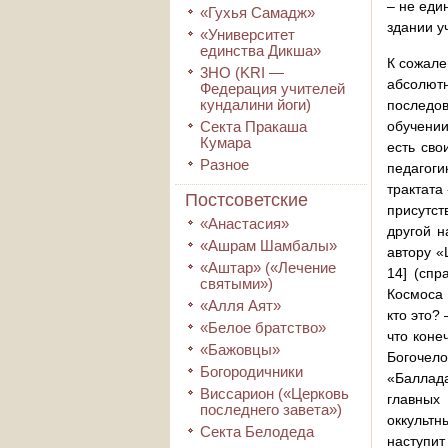
– не еди
«Гухья Самадж»
здании у
«Университет
единства Дикша»
К сожале
3HO (KRI ―
абсолют
Федерация учителей
кундалини йоги)
последов
Секта Пракаша
обучении
Кумара
есть сво
Разное
педагог
трактата
Постсоветские
присутст
«Анастасия»
другой н
«Ашрам Шамбалы»
автору «
«Аштар» («Лечение
14] (спр
святыми»)
Космоса 
«Алля Аят»
кто это?
«Белое братство»
что коне
«Бажовцы»
Богочел
Богородичники
«Баллад
Виссарион («Церковь
главных 
последнего завета»)
оккультн
Секта Белодеда
наступит