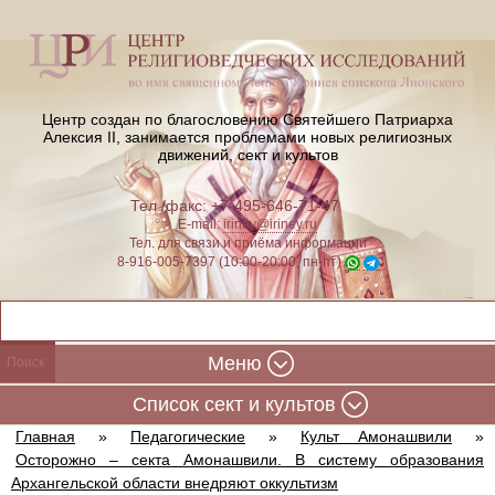
Центр создан по благословению Святейшего Патриарха
Алексия II,
занимается проблемами новых религиозных
движений, сект и культов
Тел./факс: +7-495-646-71-47
E-mail:
iriney@iriney.ru
Тел. для связи и приёма информации
8-916-005-7397 (10:00-20:00, пн-пт)
Меню
Cписок сект и культов
Главная
»
Педагогические
»
Культ Амонашвили
»
Осторожно – секта Амонашвили. В систему образования
Архангельской области внедряют оккультизм