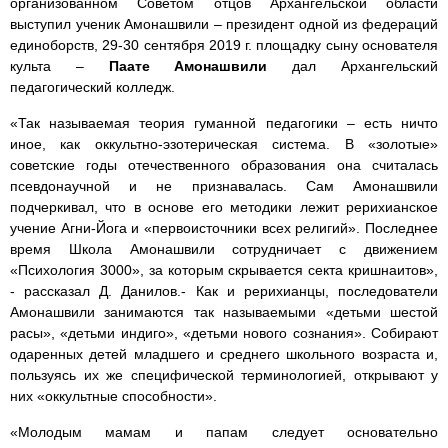
организованном Советом отцов Архангельской области
выступил ученик Амонашвили – президент одной из федераций
единоборств, 29-30 сентября 2019 г. площадку сыну основателя
культа –
Паате Амонашвили
дал Архангельский
педагогический колледж.
«Так называемая теория гуманной педагогики – есть ничто
иное, как оккультно-эзотерическая система. В «золотые»
советские годы отечественного образования она считалась
псевдонаучной и не признавалась. Сам Амонашвили
подчеркивал, что в основе его методики лежит рерихианское
учение Агни-Йога и «первоисточники всех религий». Последнее
время Школа Амонашвили сотрудничает с движением
«Психология 3000», за которым скрывается секта кришнаитов»,
- рассказал Д. Данилов.- Как и рерихианцы, последователи
Амонашвили занимаются так называемыми «детьми шестой
расы», «детьми индиго», «детьми нового сознания». Собирают
одаренных детей младшего и среднего школьного возраста и,
пользуясь их же специфической терминологией, открывают у
них «оккультные способности».
«Молодым мамам и папам следует основательно