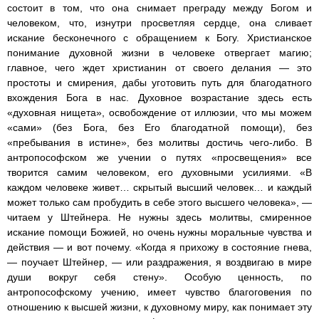
состоит в том, что она снимает преграду между Богом и
человеком, что, изнутри просветляя сердце, она сливает
искание бесконечного с обращением к Богу. Христианское
понимание духовной жизни в человеке отвергает магию;
главное, чего ждет христианин от своего делания — это
простоты и смирения, дабы уготовить путь для благодатного
вхождения Бога в нас. Духовное возрастание здесь есть
«духовная нищета», освобождение от иллюзии, что мы можем
«сами» (без Бога, без Его благодатной помощи), без
«пребывания в истине», без молитвы достичь чего-либо. В
антропософском же учении о путях «просвещения» все
творится самим человеком, его духовными усилиями. «В
каждом человеке живет… скрытый высший человек… и каждый
может только сам пробудить в себе этого высшего человека», —
читаем у Штейнера. Не нужны здесь молитвы, смиренное
искание помощи Божией, но очень нужны моральные чувства и
действия — и вот почему. «Когда я прихожу в состояние гнева,
— поучает Штейнер, — или раздражения, я воздвигаю в мире
души вокруг себя стену». Особую ценность, по
антропософскому учению, имеет чувство благоговения по
отношению к высшей жизни, к духовному миру, как понимает эту