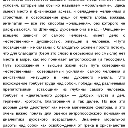
условия, которые мы обычно называем «моральными». Здесь
имеют место и физическая аскеза, и овладение желаниями и
страстями, и освобождение души от чувств злобы, вражды,
антипатии — все это способы «очищения», без которого не
раскрываются, по Штейнеру, духовные очи в нас. «Очищение»
всецело зависит от самого человека, имеет дело с
«естественной» духовностью, живущей в человеке. «Пути
посвящения» не связаны с благодатью Божией просто потому,
что для благодати (беря это слово в серьезном его смысле) нет
места в мире, как его понимает антропософия (и теософия).
Путь восхождения к высшей жизни есть путь совершенно
«естественный», совершаемый усилиями самого человека и
действиями живущего в нем духовного начала. Это
восхождение требует труда над собой, победы над различными
препятствиями, встающими из глубины самого человека,
требует и «деятельного добра» — добрых чувств и дел,
терпения, кротости, благоговения и так далее. Но все эти
добрые дела действуют как некие магические факторы, и это
очень важно понять для оценки антропософского понимания
диалектики духовного возрастания. Значение моральной
работы над собой как освобождения от греха в христианстве