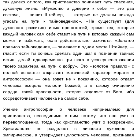
так далеко от того, как христианство понимает путь спасения,
духовную жизнь. «Мужество и доверие к себе — это два
светоча, — пишет Штейнер, — которые не должны никогда
угасать на пути к тайноведению». «Не существует (для
духовного развития) иных препятствий, кроме тех, которые
каждый человек сам себе ставит на пути и которых каждый сам
может и избежать, если действительно захочет». «Золотое
правило тайноведения, — замечает в одном месте Штейнер, —
гласит: если ты хочешь сделать один шаг в познании тайных
истин, делай одновременно три шага в усовершенствовании
твоего характера на пути к добру». Это «золотое правило» с
полной ясностью открывает магический характер морали в
антропософии — она зовет не к покаянию, которое отдает
человека всецело милости Божией, а к такому очищению
сердца, такой праведности, которая отдаляет от Бога, ибо
сосредоточивает человека на самом себе.
Учение антропософии о человеке неприемлемо для
христианства, несоединимо с ним потому, что оно учит о
перевоплощении, тогда как христианство учит о воскресении.
Христианство не разделяет в личности духовное и
эмпирическое, а утверждает целостность человека, признавая