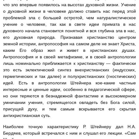
что зло впервые появилось на высотах духовной жизни. Учение
о духовной жизни в человеке должно ставить нас перед этой
проблемой зла с большей остротой, чем натуралистическое
учение о человеке, так как в свете идеи примата в нас
духовного начала становится понятной и вся глубина зла в нас,
его духовная природа. Признавая христианство центром
земной истории, антропософия на самом деле не знает Христа,
каким Его образ жил и живет в христианских душах.
Антропософия и в своей метафизике, и в своей антропологии
лишь номинально приближается к христианству — фактически
это есть эклектический синтез внехристианских (индусских,
герметических и так далее) и полухристианских (гностических)
идей. Есть в антропологии Штейнера кое-какие частные
интересные и ценные идеи, особенно в педагогической сфере,
но они теряются в безнадежной фантастике и высокомерном
умничании учения, стремящегося овладеть без Бога силой,
присущей духу, и тем самым вскрывается его скрытая
антихристианская суть.
Наиболее точную характеристику Р. Штейнеру дал Н.А.
Бердяев, который встречался с ним и слушал его лекции. «Сам