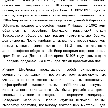
основатель антропософии. Штейнера можно назвать
последователем натурфилософии Гете. В 1883-1897 годах он
был редактором и комментатором научных сочинений поэта.
Р.Штейнер испытал влияние эволюционных учений Ч.Дарвина и
Э.Геккеля, позднее философии жизни Ф.Ницше. В 1902 году
обратился к теософии. Возглавил германский отдел
Теософского общества, где развил исключительно бурную
деятельность. После конфликта, вызванного провозглашением
новым мессией Кришнамурти, в 1913 году организовал
антропософское общество. Штейнер построил антропософский
храм Гетеанум (Дорнах, Швейцария). В1923 году храм сгорел
— вопреки предсказанию Штейнера, что он простоит 300 лет.
Учение Штейнера представляет собой синкретическое
соединение западных и восточных религиозно-оккультных
учений, в котором можно выделить элементы гностицизма,
пифагорийской мистики чисел, каббалистики, оккультно
истолкованного христианства. Им была разработана целая
система ступеней посвящения с обрядами инициации,
наподобие масонских. Первые ступени включали танцы,
выработку эвритмии, постановку театральных мистерий. Для