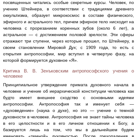
посвященных читались особые секретные курсы. Человек, по
учению Штейнера, в соответствии с традициями древнего
оккультизма, образует микрокосмос в составе физического,
эфирного и астрального тел, причем эфирное тело нисходит на
человека с прорезанием коренных зубов (около 6 лет), а
астральное — с достижением половой зрелости. Эти сферы
отражают три ступени, через которые прошел, по Штейнеру, в
своем становлении Мировой Дух; с 1909 года, то есть с
открытия антропософии, мир вступил в четвертую фазу, на
которой формируется духовное «Я».
Критика В. В. Зенъковским антропософского учения о
человеке
Принципиальное утверждение примата духовного начала в
человеке и учение об иерархической конституции человека как
будто имеет внешнее сходство с основными идеями
антропософии. Антропософия так и именует себя —
«духоведение» (наука о духе), но это — учение о темной
духовности в человеке. Антропософия не знает тайны человека
в его целостности и в его личном отношении к Богу, а
базируется лишь на том, что мы в дальнейшем будем
именовать «темной» духовностью. После грехопадения в