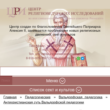
Центр создан по благословению Святейшего Патриарха
Алексия II,
занимается проблемами новых религиозных
движений, сект и культов
Тел./факс: +7-495-646-71-47
E-mail:
iriney@iriney.ru
Тел. для связи и приёма информации
8-916-005-7397 (10:00-20:00, пн-пт)
Меню
Cписок сект и культов
Главная
»
Педагогические
»
Вальдорфская педагогика
»
Антихристианская суть Вальдорфской педагогики