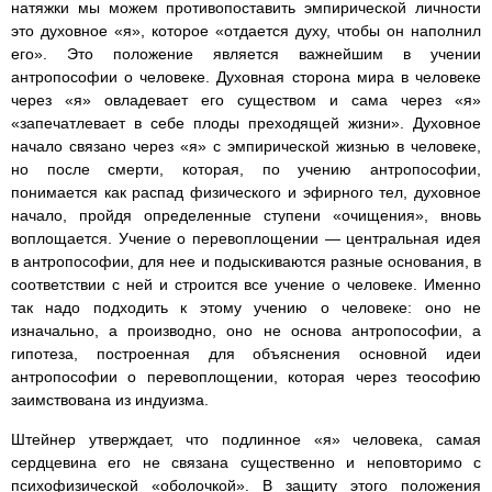
натяжки мы можем противопоставить эмпирической личности
это духовное «я», которое «отдается духу, чтобы он наполнил
его». Это положение является важнейшим в учении
антропософии о человеке. Духовная сторона мира в человеке
через «я» овладевает его существом и сама через «я»
«запечатлевает в себе плоды преходящей жизни». Духовное
начало связано через «я» с эмпирической жизнью в человеке,
но после смерти, которая, по учению антропософии,
понимается как распад физического и эфирного тел, духовное
начало, пройдя определенные ступени «очищения», вновь
воплощается. Учение о перевоплощении — центральная идея
в антропософии, для нее и подыскиваются разные основания, в
соответствии с ней и строится все учение о человеке. Именно
так надо подходить к этому учению о человеке: оно не
изначально, а производно, оно не основа антропософии, а
гипотеза, построенная для объяснения основной идеи
антропософии о перевоплощении, которая через теософию
заимствована из индуизма.
Штейнер утверждает, что подлинное «я» человека, самая
сердцевина его не связана существенно и неповторимо с
психофизической «оболочкой». В защиту этого положения