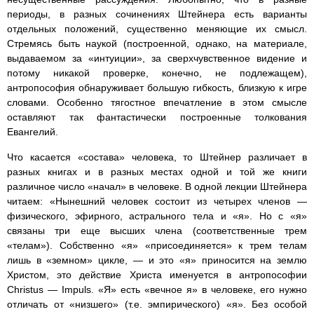
периоды, в разных сочинениях Штейнера есть варианты
отдельных положений, существенно меняющие их смысл.
Стремясь быть наукой (построенной, однако, на материале,
выдаваемом за «интуиции», за сверхчувственное видение и
потому никакой проверке, конечно, не подлежащем),
антропософия обнаруживает большую гибкость, близкую к игре
словами. Особенно тягостное впечатление в этом смысле
оставляют так фантастически построенные толкования
Евангелий.
Что касается «состава» человека, то Штейнер различает в
разных книгах и в разных местах одной и той же книги
различное число «начал» в человеке. В одной лекции Штейнера
читаем: «Нынешний человек состоит из четырех членов —
физического, эфирного, астрального тела и «я». Но с «я»
связаны три еще высших члена (соответственные трем
«телам»). Собственно «я» «присоединяется» к трем телам
лишь в «земном» цикле, — и это «я» приносится на землю
Христом, это действие Христа именуется в антропософии
Christus — Impuls. «Я» есть «вечное я» в человеке, его нужно
отличать от «низшего» (т.е. эмпирического) «я». Без особой