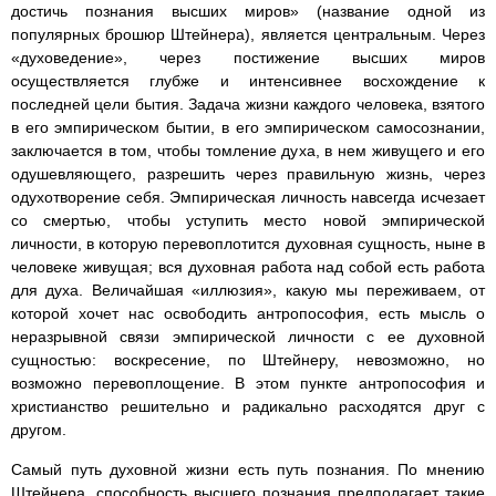
достичь познания высших миров» (название одной из
популярных брошюр Штейнера), является центральным. Через
«духоведение», через постижение высших миров
осуществляется глубже и интенсивнее восхождение к
последней цели бытия. Задача жизни каждого человека, взятого
в его эмпирическом бытии, в его эмпирическом самосознании,
заключается в том, чтобы томление духа, в нем живущего и его
одушевляющего, разрешить через правильную жизнь, через
одухотворение себя. Эмпирическая личность навсегда исчезает
со смертью, чтобы уступить место новой эмпирической
личности, в которую перевоплотится духовная сущность, ныне в
человеке живущая; вся духовная работа над собой есть работа
для духа. Величайшая «иллюзия», какую мы переживаем, от
которой хочет нас освободить антропософия, есть мысль о
неразрывной связи эмпирической личности с ее духовной
сущностью: воскресение, по Штейнеру, невозможно, но
возможно перевоплощение. В этом пункте антропософия и
христианство решительно и радикально расходятся друг с
другом.
Самый путь духовной жизни есть путь познания. По мнению
Штейнера, способность высшего познания предполагает такие