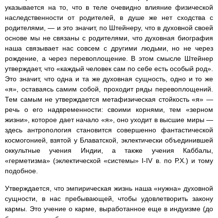
указывается на то, что в теле очевидно влияние физической
наследственности от родителей, в душе же нет сходства с
родителями, — и это значит, по Штейнеру, что в духовной своей
основе мы не связаны с родителями, что духовная биография
наша связывает нас совсем с другими людьми, но не через
рождение, а через перевоплощение. В этом смысле Штейнер
утверждает, что «каждый человек сам по себе есть особый род».
Это значит, что одна и та же духовная сущность, одно и то же
«я», оставаясь самим собой, проходит ряды перевоплощений.
Тем самым не утверждается метафизическая стойкость «я» —
речь о его надвременности: своими корнями, тем «зерном
жизни», которое дает начало «я», оно уходит в высшие миры —
здесь антропология становится совершенно фантастической
космогонией, взятой у Блаватской, эклектически объединившей
оккультные учения Индии, а также учения Каббалы,
«герметизма» (эклектической «системы» I-IV в. по Р.Х.) и тому
подобное.
Утверждается, что эмпирическая жизнь наша «нужна» духовной
сущности, в нас пребывающей, чтобы удовлетворить закону
кармы. Это учение о карме, выработанное еще в индуизме (до