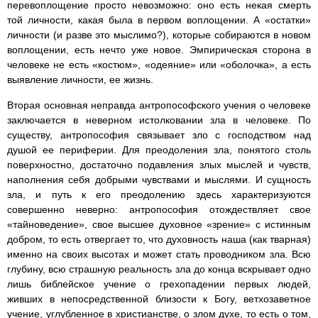
перевоплощение просто невозможно: оно есть некая смерть
той личности, какая была в первом воплощении. А «остатки»
личности (и разве это мыслимо?), которые собираются в новом
воплощении, есть нечто уже новое. Эмпирическая сторона в
человеке не есть «костюм», «одеяние» или «оболочка», а есть
выявление личности, ее жизнь.
Вторая основная неправда антропософского учения о человеке
заключается в неверном истолковании зла в человеке. По
существу, антропософия связывает зло с господством над
душой ее периферии. Для преодоления зла, понятого столь
поверхностно, достаточно подавления злых мыслей и чувств,
наполнения себя добрыми чувствами и мыслями. И сущность
зла, и путь к его преодолению здесь характеризуются
совершенно неверно: антропософия отождествляет свое
«тайноведение», свое высшее духовное «зрение» с истинным
добром, то есть отвергает то, что духовность наша (как тварная)
именно на своих высотах и может стать проводником зла. Всю
глубину, всю страшную реальность зла до конца вскрывает одно
лишь библейское учение о грехопадении первых людей,
живших в непосредственной близости к Богу, ветхозаветное
учение, углубленное в христианстве, о злом духе, то есть о том,