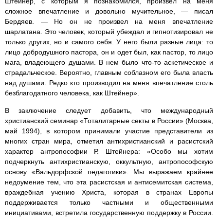
Штейнер, с которым я познакомился, произвел на меня
сложное впечатление и довольно мучительное, — писал
Бердяев. — Но он не произвел на меня впечатление
шарлатана. Это человек, который убеждал и гипнотизировал не
только других, но и самого себя. У него были разные лица: то
лицо добродушного пастора, он и одет был, как пастор, то лицо
мага, владеющего душами. В нем было что-то аскетическое и
страдальческое. Вероятно, главным соблазном его была власть
над душами. Редко кто производил на меня впечатление столь
безблагодатного человека, как Штейнер».
В заключение следует добавить, что международный
христианский семинар «Тоталитарные секты в России» (Москва,
май 1994), в котором принимали участие представители из
многих стран мира, отметил антихристианский и расистский
характер антропософии Р. Штейнера: «Особо мы хотим
подчеркнуть антихристианскую, оккультную, антропософскую
основу «Вальдорфской педагогики». Мы выражаем крайнее
недоумение тем, что эта расистская и антисемитская система,
враждебная учению Христа, которая в странах Европы
поддерживается только частными и общественными
инициативами, встретила государственную поддержку в России.