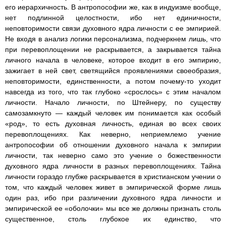
его иерархичность. В антропософии же, как в индуизме вообще,
нет подлинной целостности, ибо нет единичности,
неповторимости связи духовного ядра личности с ее эмпирией.
Не входя в анализ логики персонализма, подчеркнем лишь, что
при перевоплощении не раскрывается, а закрывается тайна
личного начала в человеке, которое входит в его эмпирию,
зажигает в ней свет, светящийся проявлениями своеобразия,
неповторимости, единственности, а потом почему-то уходит
навсегда из того, что так глубоко «срослось» с этим началом
личности. Начало личности, по Штейнеру, по существу
самозамкнуто — каждый человек им понимается как особый
«род», то есть духовная личность, единая во всех своих
перевоплощениях. Как неверно, неприемлемо учение
антропософии об отношении духовного начала к эмпирии
личности, так неверно само это учение о божественности
духовного ядра личности в разных перевоплощениях. Тайна
личности гораздо глубже раскрывается в христианском учении о
том, что каждый человек живет в эмпирической форме лишь
один раз, ибо при различении духовного ядра личности и
эмпирической ее «оболочки» мы все же должны признать столь
существенное, столь глубокое их единство, что