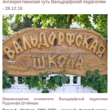
Антихристианская суть Вальдорфской педагогики
- 28.12.16
Мировоззрение основателя Вальдорфской педагогики
Рудольфа Штейнера
Рудольф Штейнер (1861-1925), немецкий философ-мистик,