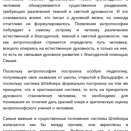
человеке обнаруживается существенное раздвоение,
требующее различения темной и светлой духовности. И это
сознавалось всеми, кто писал о духовной жизни, но никогда
отчетливо не формулировалось. Появление антропософии
побуждает к самому острому и четкому различению
естественной и благодатной, темной и светлой духовности, так
как антропософия стремится определить путь человека,
всецело опираясь на естественную духовность, и только на нее,
то есть не связывая духовное развитие с благодатной помощью
Свыше.
Поскольку антропософия построила особую педагогику,
получившую свое название от школы, открытой в Вальдорфе, и
поскольку система Штейнера формально построена на том же
принципе, что и христианская система, то есть на приоритете
духовного становления человека, то необходимо для
понимания их отличия дать краткий очерк и критическую оценку
антропософского учения о человеке.
Самые важные и существенные положения системы Штейнера
излагаются как бы между прочим, они вкраплены в
несущественные рассуждения. Любопытно, что в разные