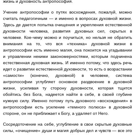
жизнь и духовность антропософия.
Учение антропософии о путях восхождения, пожалуй, можно
считать педагогичным — и именно в вопросах духовной жизни.
Здесь де дается попытка очищения и укрепления естественной
духовности человека, развития духовных сил, скрытых в
человеке. Кое-чему можно и поучиться, но нельзя не обратить
внимания на то, что вся «техника» духовной жизни в
антропософии есть именно магия, она покоится на угадывании
и управлении некими закономерностями, которым подчинена
естественная духовная жизнь. И именно потому, что здесь речь
идет о развитии естественной духовности, то есть о возрастании
«самости» (конечно, духовной) в человеке, система
антропософии углубляет основное раздвоение в духовной
жизни, усиливая ту сторону духовности, которая тщится
обойтись без Бога, надеется найти в себе, в своей глубине
нужную силу. Именно потому путь духовного «восхождения» в
антропософии есть усиление «темного полюса» в духовной
стороне, он не приближает к Богу, а удаляет от Него.
Сосредоточение на себе, углубление в свои скрытые духовные
силы, «очищение» души и магия добрых дел и чувств — все это