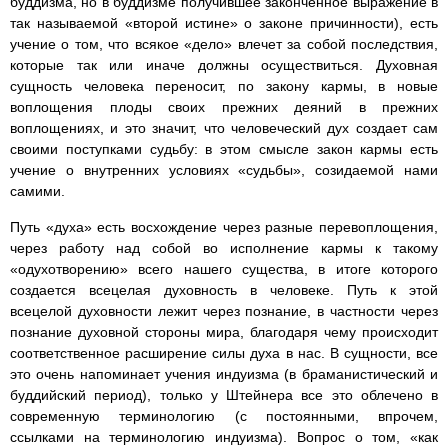
буддизма, но в буддизме получившее законченное выражение в
так называемой «второй истине» о законе причинности), есть
учение о том, что всякое «дело» влечет за собой последствия,
которые так или иначе должны осуществиться. Духовная
сущность человека переносит, по закону кармы, в новые
воплощения плоды своих прежних деяний в прежних
воплощениях, и это значит, что человеческий дух создает сам
своими поступками судьбу: в этом смысле закон кармы есть
учение о внутренних условиях «судьбы», созидаемой нами
самими.
Путь «духа» есть восхождение через разные перевоплощения,
через работу над собой во исполнение кармы к такому
«одухотворению» всего нашего существа, в итоге которого
создается всецелая духовность в человеке. Путь к этой
всецелой духовности лежит через познание, в частности через
познание духовной стороны мира, благодаря чему происходит
соответственное расширение силы духа в нас. В сущности, все
это очень напоминает учения индуизма (в браманистический и
буддийский период), только у Штейнера все это облечено в
современную терминологию (с постоянными, впрочем,
ссылками на терминологию индуизма). Вопрос о том, «как