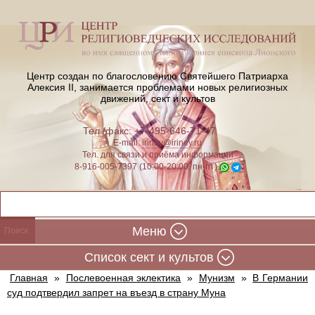
Центр создан по благословению Святейшего Патриарха
Алексия II,
занимается проблемами новых религиозных
движений, сект и культов
Тел./факс: +7-495-646-71-47
E-mail:
iriney@iriney.ru
Тел. для связи и приёма информации
8-916-005-7397 (10:00-20:00, пн-пт)
Меню
Cписок сект и культов
Главная
»
Послевоенная эклектика
»
Мунизм
»
В Германии
суд подтвердил запрет на въезд в страну Муна