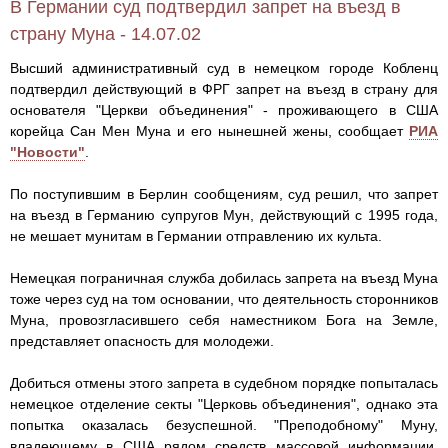
В Германии суд подтвердил запрет на въезд в
страну Муна - 14.07.02
Высший административный суд в немецком городе Кобленц
подтвердил действующий в ФРГ запрет на въезд в страну для
основателя "Церкви объединения" - проживающего в США
корейца Сан Мен Муна и его нынешней жены, сообщает
РИА
"Новости"
.
По поступившим в Берлин сообщениям, суд решил, что запрет
на въезд в Германию супругов Мун, действующий с 1995 года,
не мешает мунитам в Германии отправлению их культа.
Немецкая пограничная служба добилась запрета на въезд Муна
тоже через суд на том основании, что деятельность сторонников
Муна, провозгласившего себя наместником Бога на Земле,
представляет опасность для молодежи.
Добиться отмены этого запрета в судебном порядке попыталась
немецкое отделение секты "Церковь объединения", однако эта
попытка оказалась безуспешной. "Преподобному" Муну,
владеющему в США рядом средств массовой информации,